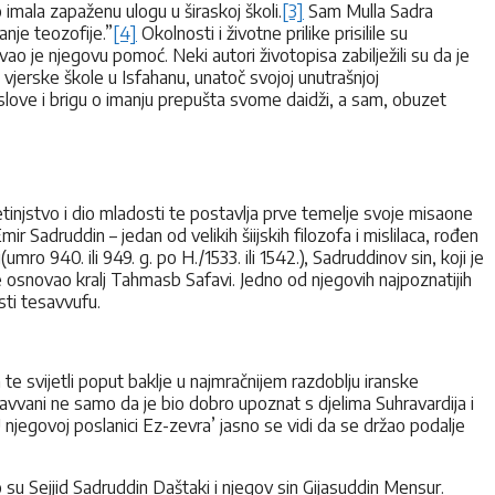
o imala zapaženu ulogu u širaskoj školi.
[3]
Sam Mulla Sadra
anje teozofije.”
[4]
Okolnosti i životne prilike prisilile su
ao je njegovu pomoć. Neki autori životopisa zabilježili su da je
jerske škole u Isfahanu, unatoč svojoj unutrašnjoj
oslove i brigu o imanju prepušta svome daidži, a sam, obuzet
tinjstvo i dio mladosti te postavlja prve temelje svoje misaone
r Sadruddin – jedan od velikih šiijskih filozofa i mislilaca, rođen
o 940. ili 949. g. po H./1533. ili 1542.), Sadruddinov sin, koji je
 je osnovao kralj Tahmasb Safavi. Jedno od njegovih najpoznatijih
sti tesavvufu.
 te svijetli poput baklje u najmračnijem razdoblju iranske
Davvani ne samo da je bio dobro upoznat s djelima Suhravardija i
 njegovoj poslanici Ez-zevra’ jasno se vidi da se držao podalje
 su Sejjid Sadruddin Daštaki i njegov sin Gijasuddin Mensur.