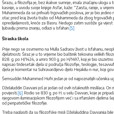
Širazu, a filozofija je, bez ikakve sumnje, imala značajnu ulogu u t
kasnije, u uvodu svoje knjige Asfar, kaže: “Zaista, ranije, u vrije
Muhammeda da se prihvati trgovačkih poslova, jer je bio jedino muš
otac pred kraj života tražio od Muhammeda da zbog trgovačkih po
opredijeljenosti, kreće za Basru. Nedugo zatim sustiže ga vijest
ljubavlju prema znanju, odlazi u Isfahan.
[5]
Širaska škola
Prije nego se osvrnemo na Mulla Sadraov život u Isfahanu, neopho
djelatnosti. Širaz je u to vrijeme bio baštinik tekovina velikih fi
828. g. po H/1424, a umro 903 g. po H/1497, koji je bio izuzetno s
napisao tridesetak djela iz područja filozofije, teologije, tesavv
djela je komentar na Suhravardijevo djelo Hejakilu-n-nur, koji govo
Šemsuddin Muhammed Hufri jedan je od najpoznatijih učenika ug
Dželaluddin Davvani još je jedan od ovih istaknutih mislilaca. On 
povijesti.
[6]
Rodio se 830 g. po H. u selu Davvan, koje je pripada
njegovom iluminacijskom filozofijom već i sa irfanskim djelima še
od peripatetičke filozofije.
Treba naglasiti da su filozofske misli Dželaluddina Davvanija bil