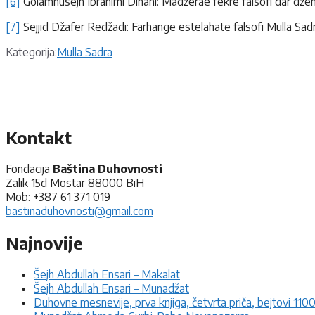
[6]
Golamhusejn Ibrahimi Dinani: Madžerae fekre falsofi dar džeha
[7]
Sejjid Džafer Redžadi: Farhange estelahate falsofi Mulla Sadra
Kategorije
Kategorija:
Mulla Sadra
Kontakt
Fondacija
Baština Duhovnosti
Zalik 15d Mostar 88000 BiH
Mob: +387 61 371 019
bastinaduhovnosti@gmail.com
Najnovije
Šejh Abdullah Ensari – Makalat
Šejh Abdullah Ensari – Munadžat
Duhovne mesnevije, prva knjiga, četvrta priča, bejtovi 110