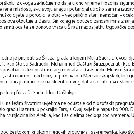
oj školi. Iz ovoga zaključujemo da je u ono vrijeme filozofija sigurn
me rane mladosti, svu svoju snagu i potencijal utrošio sam na izučav
ko dijete u porodici, a otac – već prilično star i nemoćan – očekiv
slova otputuje u Basru. Sin kojeg je obuzeo zanosni miris znanja v
 o smrti oca te se ponovo vraća u Širaz i naposljetku trgovačke p
dno je prisjetiti se Širaza, grada u kojem Mulla Sadra provodi dje
lozofa kao što su Sadruddin Muhammed Daštaki Širazi,poznat i kao Emi
posoban u demonstraciji argumenata – i Gijasuddin Mensur Širazi(umr
ufa, astronomije i medicine, te predavao u Mensurijskoj školi, koju
ri o uticaju iluminacije na filozofiju ovog doba i o autorovoj sklono
lednog filozofa Sadruddina Daštakija.
ni u najtežim životnim uvjetima ne odustaje od filozofskih pregnuća
lo gradu Kazrunu u pokrajini Fars, a Ovaj svijet je napustio 908. 
jha Muhjiddina ibn Arebija, kao i sa djelima teologa tog vremena. U
e pod žestokom kritikom njegovih protivnika i savremenika, kao što