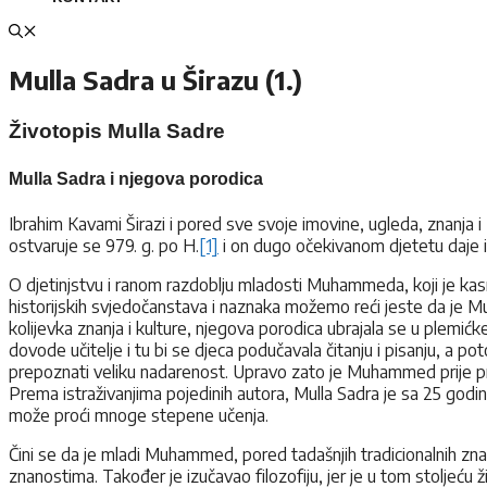
Mulla Sadra u Širazu (1.)
Životopis Mulla Sadre
Mulla Sadra i njegova porodica
Ibrahim Kavami Širazi i pored sve svoje imovine, ugleda, znanja 
ostvaruje se 979. g. po H.
[1]
i on dugo očekivanom djetetu daj
O djetinjstvu i ranom razdoblju mladosti Muhammeda, koji je kasn
historijskih svjedočanstava i naznaka možemo reći jeste da je M
kolijevka znanja i kulture, njegova porodica ubrajala se u plemić
dovode učitelje i tu bi se djeca podučavala čitanju i pisanju, a po
prepoznati veliku nadarenost. Upravo zato je Muhammed prije pres
Prema istraživanjima pojedinih autora, Mulla Sadra je sa 25 godin
može proći mnoge stepene učenja.
Čini se da je mladi Muhammed, pored tadašnjih tradicionalnih znan
znanostima. Također je izučavao filozofiju, jer je u tom stoljeću 