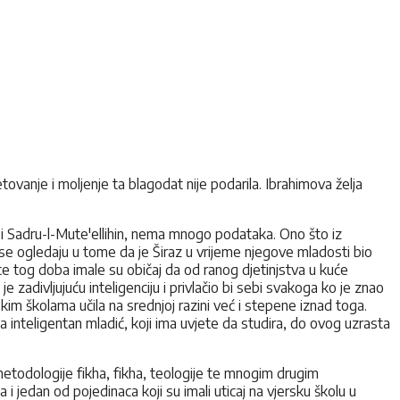
vanje i moljenje ta blagodat nije podarila. Ibrahimova želja
 i Sadru-l-Mute'ellihin, nema mnogo podataka. Ono što iz
se ogledaju u tome da je Širaz u vrijeme njegove mladosti bio
ice tog doba imale su običaj da od ranog djetinjstva u kuće
e zadivljujuću inteligenciju i privlačio bi sebi svakoga ko je znao
im školama učila na srednjoj razini već i stepene iznad toga.
a inteligentan mladić, koji ima uvjete da studira, do ovog uzrasta
 metodologije fikha, fikha, teologije te mnogim drugim
i jedan od pojedinaca koji su imali uticaj na vjersku školu u