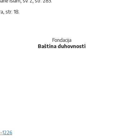
ne islam, sv. 2, str. 283.
, str. 18.
Fondacija
Baština duhovnosti
0–1226