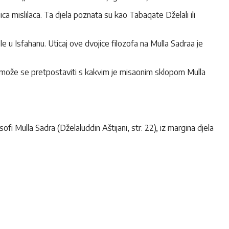
 mislilaca. Ta djela poznata su kao Tabaqate Dželali ili
e u Isfahanu. Uticaj ove dvojice filozofa na Mulla Sadraa je
i, može se pretpostaviti s kakvim je misaonim sklopom Mulla
i Mulla Sadra (Dželaluddin Aštijani, str. 22), iz margina djela