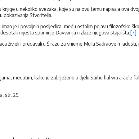
njige u nekoliko svezaka, koje su na ovu temu napisala ova dvojica
u dokazivanja Stvoritelja.
mao je i povoljnih posljedica, među ostalim pojavu filozofske škol
esetak mjesta spominje Davvanija i izlaže njegova stajališta.
[7]
aca živjeli i predavali u Širazu za vrijeme Mulla Sadraove mladost
ma, međutim, kako je zabilježeno u djelu Šarhe hal wa arae'e falsof
 str. 29.