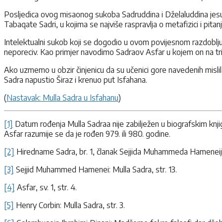
Posljedica ovog misaonog sukoba Sadruddina i Dželaluddina jesu k
Tabaqate Sadri, u kojima se najviše raspravlja o metafizici i pitanj
Intelektualni sukob koji se dogodio u ovom povijesnom razdoblju i
neporeciv. Kao primjer navodimo Sadraov Asfar u kojem on na trid
Ako uzmemo u obzir činjenicu da su učenici gore navedenih mislil
Sadra napustio Širaz i krenuo put Isfahana.
(
Nastavak: Mulla Sadra u Isfahanu
)
[1]
Datum rođenja Mulla Sadraa nije zabilježen u biografskim knjiga
Asfar razumije se da je rođen 979. ili 980. godine.
[2]
Hiredname Sadra, br. 1, članak Sejjida Muhammeda Hameneija,
[3]
Sejjid Muhammed Hamenei: Mulla Sadra, str. 13.
[4]
Asfar, sv. 1, str. 4.
[5]
Henry Corbin: Mulla Sadra, str. 3.