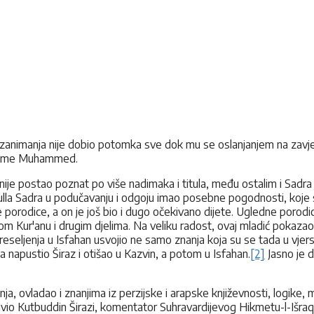
i zanimanja nije dobio potomka sve dok mu se oslanjanjem na zavjeto
e ime Muhammed.
ije postao poznat po više nadimaka i titula, među ostalim i Sadra
ulla Sadra u podučavanju i odgoju imao posebne pogodnosti, koje 
ke porodice, a on je još bio i dugo očekivano dijete. Ugledne porod
tom Kur'anu i drugim djelima. Na veliku radost, ovaj mladić pokazao j
eljenja u Isfahan usvojio ne samo znanja koja su se tada u vjersk
a napustio Širaz i otišao u Kazvin, a potom u Isfahan.
[2]
Jasno je d
ja, ovladao i znanjima iz perzijske i arapske književnosti, logike,
živio Kutbuddin Širazi, komentator Suhravardijevog Hikmetu-l-Išraqa 