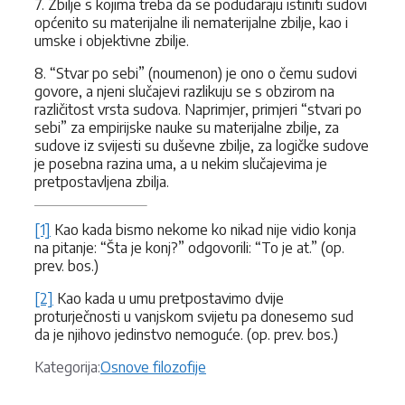
7. Zbilje s kojima treba da se podudaraju istiniti sudovi
općenito su materijalne ili nematerijalne zbilje, kao i
umske i objektivne zbilje.
8. “Stvar po sebi” (noumenon) je ono o čemu sudovi
govore, a njeni slučajevi razlikuju se s obzirom na
različitost vrsta sudova. Naprimjer, primjeri “stvari po
sebi” za empirijske nauke su materijalne zbilje, za
sudove iz svijesti su duševne zbilje, za logičke sudove
je posebna razina uma, a u nekim slučajevima je
pretpostavljena zbilja.
[1]
Kao kada bismo nekome ko nikad nije vidio konja
na pitanje: “Šta je konj?” odgovorili: “To je at.” (op.
prev. bos.)
[2]
Kao kada u umu pretpostavimo dvije
proturječnosti u vanjskom svijetu pa donesemo sud
da je njihovo jedinstvo nemoguće. (op. prev. bos.)
Kategorije
Kategorija:
Osnove filozofije