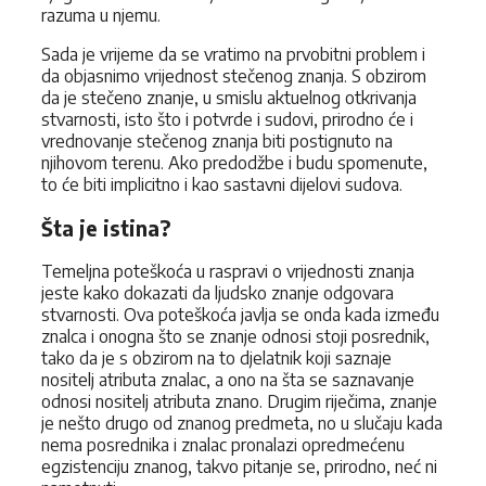
razuma u njemu.
Sada je vrijeme da se vratimo na prvobitni problem i
da objasnimo vrijednost stečenog znanja. S obzirom
da je stečeno znanje, u smislu aktuelnog otkrivanja
stvarnosti, isto što i potvrde i sudovi, prirodno će i
vrednovanje stečenog znanja biti postignuto na
njihovom terenu. Ako predodžbe i budu spomenute,
to će biti implicitno i kao sastavni dijelovi sudova.
Šta je istina?
Temeljna poteškoća u raspravi o vrijednosti znanja
jeste kako dokazati da ljudsko znanje odgovara
stvarnosti. Ova poteškoća javlja se onda kada između
znalca i onogna što se znanje odnosi stoji posrednik,
tako da je s obzirom na to djelatnik koji saznaje
nositelj atributa znalac, a ono na šta se saznavanje
odnosi nositelj atributa znano. Drugim riječima, znanje
je nešto drugo od znanog predmeta, no u slučaju kada
nema posrednika i znalac pronalazi opredmećenu
egzistenciju znanog, takvo pitanje se, prirodno, neć ni