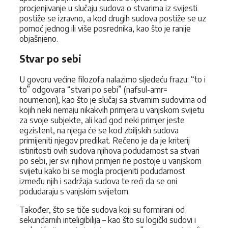
procjenjivanje u slučaju sudova o stvarima iz svijesti
postiže se izravno, a kod drugih sudova postiže se uz
pomoć jednog ili više posrednika, kao što je ranije
objašnjeno.
Stvar po sebi
U govoru većine filozofa nalazimo sljedeću frazu: “to i
to” odgovara “stvari po sebi” (nafsul-amr=
noumenon), kao što je slučaj sa stvarnim sudovima od
kojih neki nemaju nikakvih primjera u vanjskom svijetu
za svoje subjekte, ali kad god neki primjer jeste
egzistent, na njega će se kod zbiljskih sudova
primijeniti njegov predikat. Rečeno je da je kriterij
istinitosti ovih sudova njihova podudarnost sa stvari
po sebi, jer svi njihovi primjeri ne postoje u vanjskom
svijetu kako bi se mogla procijeniti podudarnost
između njih i sadržaja sudova te reći da se oni
podudaraju s vanjskim svijetom.
Također, što se tiče sudova koji su formirani od
sekundarnih inteligibilija – kao što su logički sudovi i