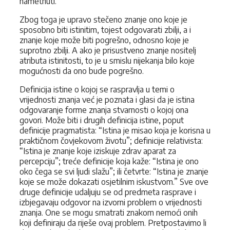
nametnuti.
Zbog toga je upravo stečeno znanje ono koje je
sposobno biti istinitim, tojest odgovarati zbilji, a i
znanje koje može biti pogrešno, odnosno koje je
suprotno zbilji. A ako je prisustveno znanje nositelj
atributa istinitosti, to je u smislu nijekanja bilo koje
mogućnosti da ono bude pogrešno.
Definicija istine o kojoj se raspravlja u temi o
vrijednosti znanja već je poznata i glasi da je istina
odgovaranje forme znanja stvarnosti o kojoj ona
govori. Može biti i drugih definicija istine, poput
definicije pragmatista: “Istina je misao koja je korisna u
praktičnom čovjekovom životu”; definicije relativista:
“Istina je znanje koje iziskuje zdrav aparat za
percepciju”; treće definicije koja kaže: “Istina je ono
oko čega se svi ljudi slažu”; ili četvrte: “Istina je znanje
koje se može dokazati osjetilnim iskustvom.” Sve ove
druge definicije udaljuju se od predmeta rasprave i
izbjegavaju odgovor na izvorni problem o vrijednosti
znanja. One se mogu smatrati znakom nemoći onih
koji definiraju da riješe ovaj problem. Pretpostavimo li