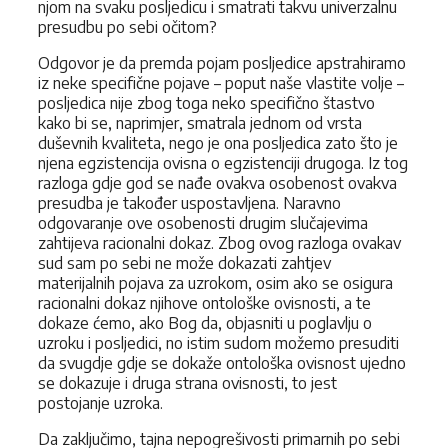
njom na svaku posljedicu i smatrati takvu univerzalnu
presudbu po sebi očitom?
Odgovor je da premda pojam posljedice apstrahiramo
iz neke specifične pojave – poput naše vlastite volje –
posljedica nije zbog toga neko specifično štastvo
kako bi se, naprimjer, smatrala jednom od vrsta
duševnih kvaliteta, nego je ona posljedica zato što je
njena egzistencija ovisna o egzistenciji drugoga. Iz tog
razloga gdje god se nađe ovakva osobenost ovakva
presudba je također uspostavljena. Naravno
odgovaranje ove osobenosti drugim slučajevima
zahtijeva racionalni dokaz. Zbog ovog razloga ovakav
sud sam po sebi ne može dokazati zahtjev
materijalnih pojava za uzrokom, osim ako se osigura
racionalni dokaz njihove ontološke ovisnosti, a te
dokaze ćemo, ako Bog da, objasniti u poglavlju o
uzroku i posljedici, no istim sudom možemo presuditi
da svugdje gdje se dokaže ontološka ovisnost ujedno
se dokazuje i druga strana ovisnosti, to jest
postojanje uzroka.
Da zaključimo, tajna nepogrešivosti primarnih po sebi