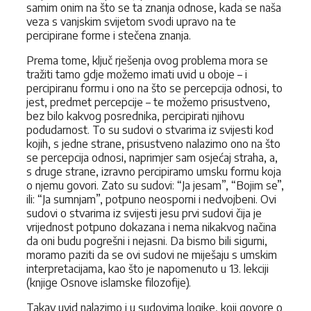
samim onim na što se ta znanja odnose, kada se naša
veza s vanjskim svijetom svodi upravo na te
percipirane forme i stečena znanja.
Prema tome, ključ rješenja ovog problema mora se
tražiti tamo gdje možemo imati uvid u oboje – i
percipiranu formu i ono na što se percepcija odnosi, to
jest, predmet percepcije – te možemo prisustveno,
bez bilo kakvog posrednika, percipirati njihovu
podudarnost. To su sudovi o stvarima iz svijesti kod
kojih, s jedne strane, prisustveno nalazimo ono na što
se percepcija odnosi, naprimjer sam osjećaj straha, a,
s druge strane, izravno percipiramo umsku formu koja
o njemu govori. Zato su sudovi: “Ja jesam”, “Bojim se”,
ili: “Ja sumnjam”, potpuno neosporni i nedvojbeni. Ovi
sudovi o stvarima iz svijesti jesu prvi sudovi čija je
vrijednost potpuno dokazana i nema nikakvog načina
da oni budu pogrešni i nejasni. Da bismo bili sigurni,
moramo paziti da se ovi sudovi ne miješaju s umskim
interpretacijama, kao što je napomenuto u 13. lekciji
(knjige Osnove islamske filozofije).
Takav uvid nalazimo i u sudovima logike, koji govore o