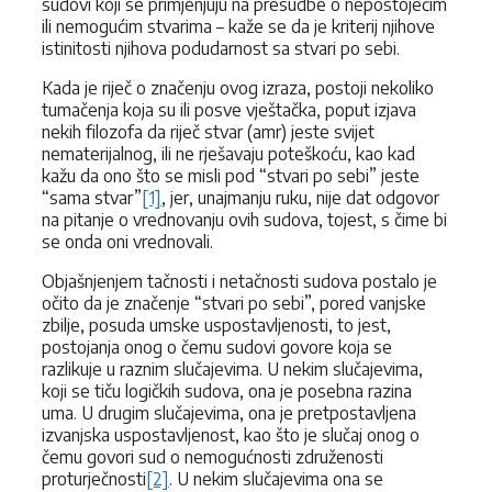
sudovi koji se primjenjuju na presudbe o nepostojećim
ili nemogućim stvarima – kaže se da je kriterij njihove
istinitosti njihova podudarnost sa stvari po sebi.
Kada je riječ o značenju ovog izraza, postoji nekoliko
tumačenja koja su ili posve vještačka, poput izjava
nekih filozofa da riječ stvar (amr) jeste svijet
nematerijalnog, ili ne rješavaju poteškoću, kao kad
kažu da ono što se misli pod “stvari po sebi” jeste
“sama stvar”
[1]
, jer, unajmanju ruku, nije dat odgovor
na pitanje o vrednovanju ovih sudova, tojest, s čime bi
se onda oni vrednovali.
Objašnjenjem tačnosti i netačnosti sudova postalo je
očito da je značenje “stvari po sebi”, pored vanjske
zbilje, posuda umske uspostavljenosti, to jest,
postojanja onog o čemu sudovi govore koja se
razlikuje u raznim slučajevima. U nekim slučajevima,
koji se tiču logičkih sudova, ona je posebna razina
uma. U drugim slučajevima, ona je pretpostavljena
izvanjska uspostavljenost, kao što je slučaj onog o
čemu govori sud o nemogućnosti združenosti
proturječnosti
[2]
. U nekim slučajevima ona se