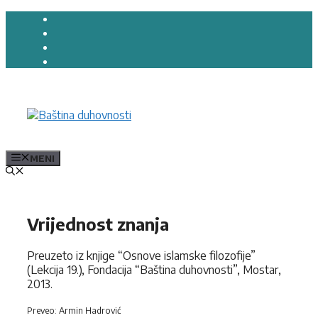
Preskoči
na
sadržaj
MENI
Vrijednost znanja
Preuzeto iz knjige “Osnove islamske filozofije”
(Lekcija 19.), Fondacija “Baština duhovnosti”, Mostar,
2013.
Preveo: Armin Hadrović