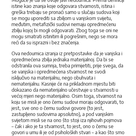
istine kao znanja koje odgovara stvarnosti, istina i
greška trebaju se pronaći samo u slučaju sudova koji
se mogu uporediti sa zbiljom u vanjskom svijetu,
međutim, metafizički sudovi nemaju opredmećenu
zbilju kojoj bi mogli odgovarati. Zbog toga se oni ne
mogu smatrati istinitim ili pogrešnim, nego se mora
reći da su isprazni i bez značenja.
Ova nedoumica izranja iz pretpostavke da je vanjska i
opredmećena zbilja jednaka materijalnoj. Da bi se
odstranila ova sumnja, treba primijetiti, prije svega, da
se vanjska i opredmećena stvarnost ne svodi
isključivo na materijalnu, nego obuhvata i
nematerijalnu. Kasnije će na prikladnom mjestu biti
dokazano da nematerijalno učestvuje u stvarnosti u
većoj mjeri nego materijalno. Osim toga, stvarnost na
koju se misli je ono čemu sudovi moraju odgovarati, to
jest, sve ono o čemu sudovi govore (to jest,
zastupljeno sudovima apsolutno), a pod vanjskim
svijetom misli se na ono što stoji iza njihovih pojmova
– čak i ako je ta stvarnost, to jest, ono o čemu se
govori u umu ili je od psiholoških stvari – a kao što smo