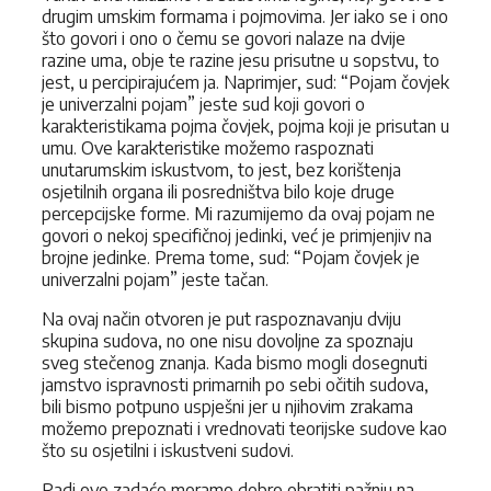
drugim umskim formama i pojmovima. Jer iako se i ono
što govori i ono o čemu se govori nalaze na dvije
razine uma, obje te razine jesu prisutne u sopstvu, to
jest, u percipirajućem ja. Naprimjer, sud: “Pojam čovjek
je univerzalni pojam” jeste sud koji govori o
karakteristikama pojma čovjek, pojma koji je prisutan u
umu. Ove karakteristike možemo raspoznati
unutarumskim iskustvom, to jest, bez korištenja
osjetilnih organa ili posredništva bilo koje druge
percepcijske forme. Mi razumijemo da ovaj pojam ne
govori o nekoj specifičnoj jedinki, već je primjenjiv na
brojne jedinke. Prema tome, sud: “Pojam čovjek je
univerzalni pojam” jeste tačan.
Na ovaj način otvoren je put raspoznavanju dviju
skupina sudova, no one nisu dovoljne za spoznaju
sveg stečenog znanja. Kada bismo mogli dosegnuti
jamstvo ispravnosti primarnih po sebi očitih sudova,
bili bismo potpuno uspješni jer u njihovim zrakama
možemo prepoznati i vrednovati teorijske sudove kao
što su osjetilni i iskustveni sudovi.
Radi ove zadaće moramo dobro obratiti pažnju na