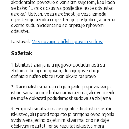
akcidentalno povezuje s vanjskim svijetom, kao kada
se kaže: “Uzrok odsustva posljedice jeste odsustvo
uzroka.” Ustvari, veza uzročnosti je veza između
egzistencije uzroka i egzistencije posljedice, a prema
ovome sudu akcidentalno se pripisuje njihovom
odsustvu.
Nastavak:
Vrednovanje etičkih i pravnih sudova
Sažetak
1. Istinitost znanja je u njegovoj podudarnosti sa
zbiljom o kojoj ono govori, dok njegove druge
definicije nužno izlaze izvan okvira rasprave.
2. Racionalisti smatraju da je mjerilo prepoznavanja
istine sama primordijalna narav razuma, ali ovo mjerilo
ne može dokazati podudarnost sudova sa zbiljama.
3. Empiristi smatraju da je mjerilo istinitosti osjetilno
iskustvo, ali i pored toga što je primjena ovog mjerila
svojstvena jedino osjetilnim stvarima, ono ne daje
očekivani rezultat, jer se rezultat iskustva mora