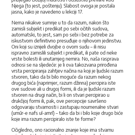
Njega (to jest, poštenju). Slabost ovoga je postala
jasna, kako je navedeno u lekciji 17.
Nema nikakve sumnje u to da razum, nakon što
zamisli subjekt i predikat po sebi očitih sudova,
automatski, to jest, sam po sebi i bez potrebe za
iskustvom definitivno presuđuje o njihovom jedinstvu.
Oni koji su iznijeli dvojbe o ovom sudu – ili nisu
ispravno zamislili subjekt i predikat, ili pate od neke
vrste bolesti ili unutarnjeg nemira. No, naša rasprava
odnosi se na sljedeće: je li ova takozvana prirođena
vrsta percipiranja zahtjev načina na koji je ljudski razum
stvoren, tako da bi bilo moguće da razum nekog
drugog bića (naprimjer, razum džinna) percipira iste
ove sudove ali u drugoj formi, ili da je ljudski razum
stvoren na drugi način, bi li on stvari percipirao u
drukčijoj formi ili, pak, ove percepcije savršeno
odgovaraju stvarnosti i zastupaju noumenalne stvari
(umūr-e nafs ul-amrī) – tako da bi i bilo koje drugo biće
koje ima razum percipiralo iste te forme?
Očigledno, ono racionalno znanje koje ima stvarnu