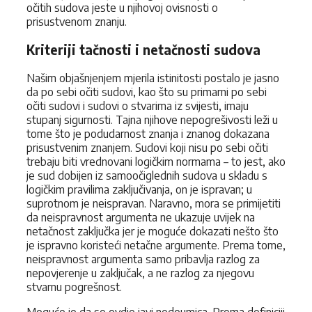
očitih sudova jeste u njihovoj ovisnosti o
prisustvenom znanju.
Kriteriji tačnosti i netačnosti sudova
Našim objašnjenjem mjerila istinitosti postalo je jasno
da po sebi očiti sudovi, kao što su primarni po sebi
očiti sudovi i sudovi o stvarima iz svijesti, imaju
stupanj sigurnosti. Tajna njihove nepogrešivosti leži u
tome što je podudarnost znanja i znanog dokazana
prisustvenim znanjem. Sudovi koji nisu po sebi očiti
trebaju biti vrednovani logičkim normama – to jest, ako
je sud dobijen iz samoočiglednih sudova u skladu s
logičkim pravilima zaključivanja, on je ispravan; u
suprotnom je neispravan. Naravno, mora se primijetiti
da neispravnost argumenta ne ukazuje uvijek na
netačnost zaključka jer je moguće dokazati nešto što
je ispravno koristeći netačne argumente. Prema tome,
neispravnost argumenta samo pribavlja razlog za
nepovjerenje u zaključak, a ne razlog za njegovu
stvarnu pogrešnost.
Moguće je da se ovdje javi nedoumica. Prema definiciji