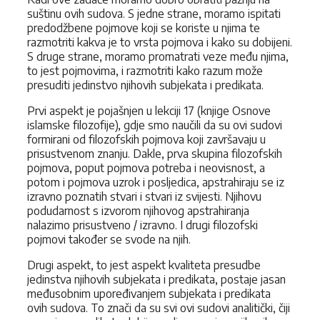
suštinu ovih sudova. S jedne strane, moramo ispitati
predodžbene pojmove koji se koriste u njima te
razmotriti kakva je to vrsta pojmova i kako su dobijeni.
S druge strane, moramo promatrati veze među njima,
to jest pojmovima, i razmotriti kako razum može
presuditi jedinstvo njihovih subjekata i predikata.
Prvi aspekt je pojašnjen u lekciji 17 (knjige Osnove
islamske filozofije), gdje smo naučili da su ovi sudovi
formirani od filozofskih pojmova koji završavaju u
prisustvenom znanju. Dakle, prva skupina filozofskih
pojmova, poput pojmova potreba i neovisnost, a
potom i pojmova uzrok i posljedica, apstrahiraju se iz
izravno poznatih stvari i stvari iz svijesti. Njihovu
podudarnost s izvorom njihovog apstrahiranja
nalazimo prisustveno / izravno. I drugi filozofski
pojmovi također se svode na njih.
Drugi aspekt, to jest aspekt kvaliteta presudbe
jedinstva njihovih subjekata i predikata, postaje jasan
međusobnim upoređivanjem subjekata i predikata
ovih sudova. To znači da su svi ovi sudovi analitički, čiji