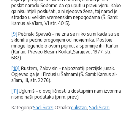
poslat narodu Sodome da ga uputi u pravu vjeru. Kako
ga nisu htjeli poslušati, a ni njegova žena, taj narod je
stradao u velikim vremenskim nepogodama (Š. Sami:
Kamus al-a’lam, VI str. 4015).
[9]
Pećinski Spavači – ne zna se ni ko su ni kada su se
sklonili u pećinu progonjeni od inovjernika. Postoje
mnoge legende o ovom pojmu, a spominje ih i Kur'an
(Kur'an, Preveo Besim Korkut,Sarajevo, 1977, str.
682).
[10]
Rustem, Zalov sin – najpoznatiji perzijski junak.
Opjevao ga je i Firdusi u Šahnami (Š. Sami: Kamus al-
a’lam, III, str. 2276).
[11]
Uglumiš – o ovoj ličnosti u dostupnim nam izvorima
nismo našli podataka (prim. prev.).
Kategorije
Oznake
Kategorija:
Sadi Širazi
Oznaka:
đulistan
,
Sadi Širazi