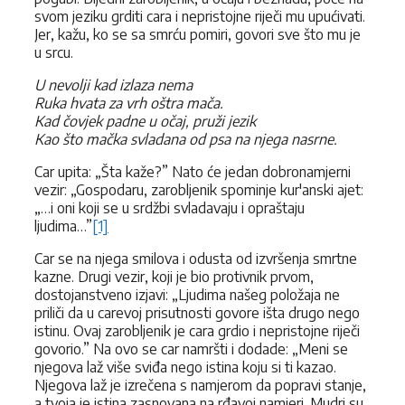
svom jeziku grditi cara i nepristojne riječi mu upućivati.
Jer, kažu, ko se sa smrću pomiri, govori sve što mu je
u srcu.
U nevolji kad izlaza nema
Ruka hvata za vrh oštra mača.
Kad čovjek padne u očaj, pruži jezik
Kao što mačka svladana od psa na njega nasrne.
Car upita: „Šta kaže?” Nato će jedan dobronamjerni
vezir: „Gospodaru, zarobljenik spominje kur'anski ajet:
„…i oni koji se u srdžbi svladavaju i opraštaju
ljudima…”
[1]
Car se na njega smilova i odusta od izvršenja smrtne
kazne. Drugi vezir, koji je bio protivnik prvom,
dostojanstveno izjavi: „Ljudima našeg položaja ne
priliči da u carevoj prisutnosti govore išta drugo nego
istinu. Ovaj zarobljenik je cara grdio i nepristojne riječi
govorio.” Na ovo se car namršti i dodade: „Meni se
njegova laž više sviđa nego istina koju si ti kazao.
Njegova laž je izrečena s namjerom da popravi stanje,
a tvoja je istina zasnovana na rđavoj namjeri. Mudri su