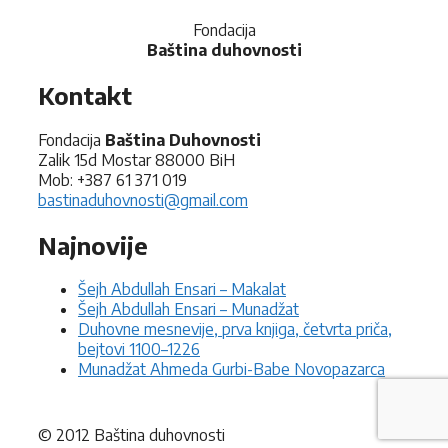
Fondacija
Baština duhovnosti
Kontakt
Fondacija
Baština Duhovnosti
Zalik 15d Mostar 88000 BiH
Mob: +387 61 371 019
bastinaduhovnosti@gmail.com
Najnovije
Šejh Abdullah Ensari – Makalat
Šejh Abdullah Ensari – Munadžat
Duhovne mesnevije, prva knjiga, četvrta priča,
bejtovi 1100–1226
Munadžat Ahmeda Gurbi-Babe Novopazarca
© 2012 Baština duhovnosti