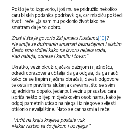
Pošto je to izgovorio, i još mu se pridružilo nekoliko
caru bliskih podanika podržavši ga, car mladiću poštedi
život i reče: „Ja sam mu poklonio život iako ne
smatram da je to dobro.
Znaš li šta je govorio Zal junaku Rustemu
[10]
?
Ne smije se dušmanin smatrati beznačajnim i slabim.
Često smo vidjeli kako na izvoru nejaka voda,
Kad nabuja, odnese i kamilu i tovar.”
Ukratko, vezir okruži dječaka pažnjom i nježnošću,
odredi obrazovana učitelja da ga odgaja, da ga nauči
kako će se lijepim riječima obraćati, davati odgovore
te ostalim pravilima služenja carevima, što se svim
uglednicima dopalo. Jedanput vezir u prisustvu cara
ispriča nešto o lijepim dječakovim osobinama, kako je
odgoj pametnih uticao na njega i iz njegove svijesti
otklonio nevaljalštine. Nato se car nasmija i reče:
„
Vučić na kraju krajeva postaje vuk
Makar rastao sa čovjekom i uz njega.”