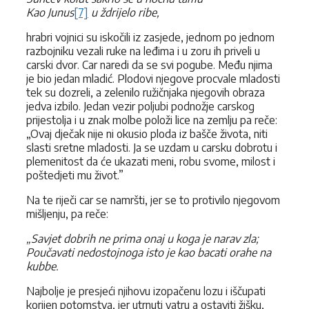
Kao Junus
[7]
u ždrijelo ribe,
hrabri vojnici su iskočili iz zasjede, jednom po jednom
razbojniku vezali ruke na leđima i u zoru ih priveli u
carski dvor. Car naredi da se svi pogube. Među njima
je bio jedan mladić. Plodovi njegove procvale mladosti
tek su dozreli, a zelenilo ružičnjaka njegovih obraza
jedva izbilo. Jedan vezir poljubi podnožje carskog
prijestolja i u znak molbe položi lice na zemlju pa reče:
„Ovaj dječak nije ni okusio ploda iz bašče života, niti
slasti sretne mladosti. Ja se uzdam u carsku dobrotu i
plemenitost da će ukazati meni, robu svome, milost i
poštedjeti mu život.”
Na te riječi car se namršti, jer se to protivilo njegovom
mišljenju, pa reče:
„Savjet dobrih ne prima onaj u koga je narav zla;
Poučavati nedostojnoga isto je kao bacati orahe na
kubbe.
Najbolje je presjeći njihovu izopačenu lozu i iščupati
korijen potomstva, jer utrnuti vatru a ostaviti žišku,