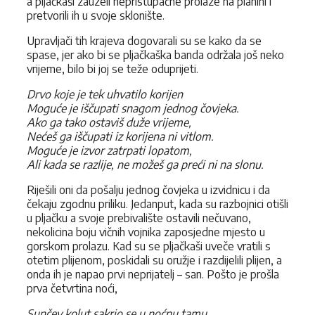
a pljačkaši zauzeli nepristupačne prolaze na planini i
pretvorili ih u svoje sklonište.
Upravljači tih krajeva dogovarali su se kako da se
spase, jer ako bi se pljačkaška banda održala još neko
vrijeme, bilo bi joj se teže oduprijeti.
Drvo koje je tek uhvatilo korijen
Moguće je iščupati snagom jednog čovjeka.
Ako ga tako ostaviš duže vrijeme,
Nećeš ga iščupati iz korijena ni vitlom.
Moguće je izvor zatrpati lopatom,
Ali kada se razlije, ne možeš ga preći ni na slonu.
Riješili oni da pošalju jednog čovjeka u izvidnicu i da
čekaju zgodnu priliku. Jedanput, kada su razbojnici otišli
u pljačku a svoje prebivalište ostavili nečuvano,
nekolicina boju vičnih vojnika zaposjedne mjesto u
gorskom prolazu. Kad su se pljačkaši uveče vratili s
otetim plijenom, poskidali su oružje i razdijelili plijen, a
onda ih je napao prvi neprijatelj – san. Pošto je prošla
prva četvrtina noći,
Sunčev kolut sakrio se u noćnu tamu