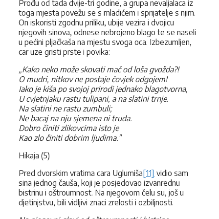
Prođu od tada dvije-tri godine, a grupa nevaljalaca iz
toga mjesta povežu se s mladićem i sprijatelje s njim.
On iskoristi zgodnu priliku, ubije vezira i dvojicu
njegovih sinova, odnese nebrojeno blago te se naseli
u pećini pljačkaša na mjestu svoga oca. Izbezumljen,
car uze gristi prste i povika:
„Kako neko može skovati mač od loša gvožda?!
O mudri, nitkov ne postaje čovjek odgojem!
Iako je kiša po svojoj prirodi jednako blagotvorna,
U cvjetnjaku rastu tulipani, a na slatini trnje.
Na slatini ne rastu zumbuli;
Ne bacaj na nju sjemena ni truda.
Dobro činiti zlikovcima isto je
Kao zlo činiti dobrim ljudima.”
Hikaja (5)
Pred dvorskim vratima cara Uglumiša
[11]
vidio sam
sina jednog čauša, koji je posjedovao izvanrednu
bistrinu i oštroumnost. Na njegovom čelu su, još u
djetinjstvu, bili vidljivi znaci zrelosti i ozbiljnosti.