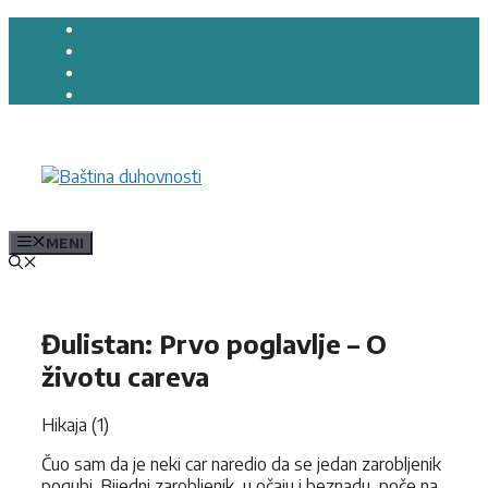
Preskoči
na
sadržaj
MENI
Đulistan: Prvo poglavlje – O
životu careva
Hikaja (1)
Čuo sam da je neki car naredio da se jedan zarobljenik
pogubi. Bijedni zarobljenik, u očaju i beznadu, poče na