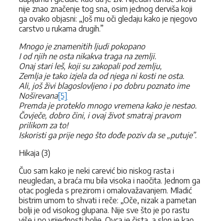
nije znao značenje tog sna, osim jednog derviša koji
ga ovako objasni: „Još mu oči gledaju kako je njegovo
carstvo u rukama drugih.”
Mnogo je znamenitih ljudi pokopano
I od njih ne osta nikakva traga na zemlji.
Onaj stari leš, koji su zakopali pod zemlju,
Zemlja je tako izjela da od njega ni kosti ne osta.
Ali, još živi blagoslovljeno i po dobru poznato ime
Noširevana
[5]
Premda je proteklo mnogo vremena kako je nestao.
Čovječe, dobro čini, i ovaj život smatraj pravom
prilikom za to!
Iskoristi ga prije nego što dođe poziv da se „putuje”.
Hikaja (3)
Čuo sam kako je neki carević bio niskog rasta i
neugledan, a braća mu bila visoka i naočita. Jednom ga
otac pogleda s prezirom i omalovažavanjem. Mladić
bistrim umom to shvati i reče: „Oče, nizak a pametan
bolji je od visokog glupana. Nije sve što je po rastu
više i po vrijednosti bolje. Ovca je čista, a slon je kao