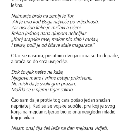
lešina.
Najmanje brdo na zemlji je Tur,
Ali je ono kod Boga najveće po vrijednosti.
Zar nisi čuo kako je mršavi a učeni
Rekao jednog dana glupom debeljku:
„Konj arapske rase, makar bio slab i mršav,
I takav, bolji je od čitave staje magaraca.”
Otac se nasmija, prisutnim dvorjanicima se to dopade,
a braća se do srca uvrijediše.
Dok čovjek nešto ne kaže,
Njegove mane i vrline ostaju prikrivene.
Ne misli da je svaki grm prazan,
Možda se u njemu tigar sakrio.
Čuo sam da je protiv tog cara pošao jedan snažan
neprijatelj. Kad su se vojske suočile, prvi koji je svog
konja na mejdan istjerao bio je onaj neugledni mladić
koji je vikao:
Nisam onaj čija ćeš leđa na dan mejdana vidjeti,