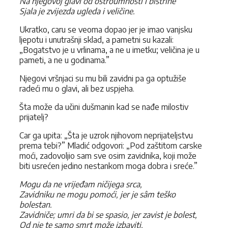
Na njegovoj glavi od oštroumnosti i bistrine
Sjala je zvijezda ugleda i veličine.
Ukratko, caru se veoma dopao jer je imao vanjsku
ljepotu i unutrašnji sklad, a pametni su kazali:
„Bogatstvo je u vrlinama, a ne u imetku; veličina je u
pameti, a ne u godinama.”
Njegovi vršnjaci su mu bili zavidni pa ga optužiše
radeći mu o glavi, ali bez uspjeha.
Šta može da učini dušmanin kad se nađe milostiv
prijatelj?
Car ga upita: „Šta je uzrok njihovom neprijateljstvu
prema tebi?” Mladić odgovori: „Pod zaštitom carske
moći, zadovoljio sam sve osim zavidnika, koji može
biti usrećen jedino nestankom moga dobra i sreće.”
Mogu da ne vrijeđam ničijega srca,
Zavidniku ne mogu pomoći, jer je sâm teško
bolestan.
Zavidniče; umri da bi se spasio, jer zavist je bolest,
Od nje te samo smrt može izbaviti.