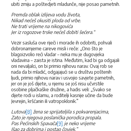
ubiti zmiju a poštedjeti mladunče, nije posao pametnih.
Premda oblak izlijeva vodu života,
Nikad nećeš okusiti ploda od vrbe.
Ne trati vrijeme na nikogovića
Jer iz rogozove trske nećeš dobiti šećera.“
Vezir sasluša ove riječi i morade ih odobriti, pohvali
dobronamjerne careve misli i reče: „Ono što je
blagoizvolio reći vladar – neka mu je dugovjeka
vladavina – zaista je istina. Međutim, kad bi ga odgajali
oni nevaljalci, on bi primio njihovu narav. Ovaj rob se
nada da bi mladić, odgajajući se u društvu poštenih
ljudi, primio njihovu narav i usvojio savjete pametnih,
jer on je još dijete, u njemu se još nisu učvrstile
osobine pljačkaške družine, a hadis veli: „Svako se
dijete rodi u islamu, a roditelji kasnije učine da bude
Jevrejin, kršćanin ili vatropoklonik.”
Lutova
[8]
žena se sprijateljila s pokvarenjacima,
Zato je njegova poslanička porodica propala.
Pas Pećinskih Spavača
[9]
je neko vrijeme
Išao za dobrima i postao čovjek.”