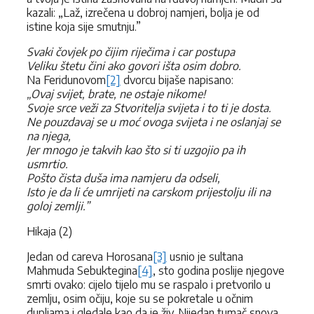
kazali: „Laž, izrečena u dobroj namjeri, bolja je od
istine koja sije smutnju.”
Svaki čovjek po čijim riječima i car postupa
Veliku štetu čini ako govori išta osim dobro.
Na Feridunovom
[2]
dvorcu bijaše napisano:
„Ovaj svijet, brate, ne ostaje nikome!
Svoje srce veži za Stvoritelja svijeta i to ti je dosta.
Ne pouzdavaj se u moć ovoga svijeta i ne oslanjaj se
na njega,
Jer mnogo je takvih kao što si ti uzgojio pa ih
usmrtio.
Pošto čista duša ima namjeru da odseli,
Isto je da li će umrijeti na carskom prijestolju ili na
goloj zemlji.”
Hikaja (2)
Jedan od careva Horosana
[3]
usnio je sultana
Mahmuda Sebuktegina
[4]
, sto godina poslije njegove
smrti ovako: cijelo tijelo mu se raspalo i pretvorilo u
zemlju, osim očiju, koje su se pokretale u očnim
dupljama i gledale kao da je živ. Nijedan tumač snova