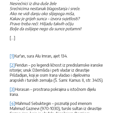
Nesrećnici iz dna duše žele
Srećnicima nestanak blagostanja i sreće.
Ako ne vidi danju oko slijepoga miša,
Kakav je grijeh sunca – izvora svjetlosti?
Pravo treba reći: Hiljadu takvih očiju
Bolje da oslijepe nego da sunce potamni!
[…]
[1]
Kur'an, sura Alu Imran, ajet 134.
[2]
Feridun – po legendi ličnost iz predislamske iranske
istorije; unuk Džemšida i peti vladar iz dinastije
Pišdadijan, koji je osim Irana vladao i dijelovima
arapskih i turskih zemalja (Š. Sami: Kamus II, str. 3405).
[3]
Horasan – prostrana pokrajina u istočnom dijelu
Irana.
[4]
Mahmud Sebuktegin – poznatiji pod imenom
Mahmud Gaznevi (970-1030), turski sultan iz dinastije