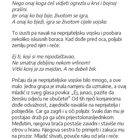
Nego onaj koga ćeš vidjeti ogrezla u krvi i bojnoj
prašini.
Jer onaj ko boj bije; životom se igra,
A onaj ko bježi, igra se životom cijele vojske.
To izusti pa navali na neprijateljsku vojsku i poobara
nekoliko iskusnih boraca. Kad dođe pred oca, poljubi
zemlju pred njim i reče:
Ej ti, koji si me nipodaštavao,
Ne smatraj debljinu nekom vrlinom!
Vitki konj je za mejdan, A ne debeli bik.
Pričaju da je neprijateljske vojske bilo mnogo, a ove
malo. Jedna grupa je imala namjeru da uzmakne, a ovaj
mladić iz sveg glasa povika: „Ej, junaci, pazite da
žensku odjeću ne obučete!” Od tih riječi konjanicima
dođe odvažnost, zajednički navališe na neprijatelja i
pobijediše. Car ga zagrli i u oči poljubi. Svaki dan mu je
postajao draži pa ga učini prijestolonasljednikom.
Međutim, njegova braća postaše zavidni i staviše mu
otrov u hranu. Njegova sestra to primijeti i zakuca mu
na prozor. Mladić shvati, povuče ruku od jela i reče: