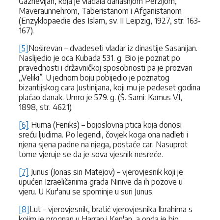
Gaznevijan, koja je vladala današnjom Perzijom,
Maveraunnehrom, Taberistanom i Afganistanom
(Enzyklopaedie des Islam, sv. II Leipzig, 1927, str. 163-
167).
[5]
Noširevan – dvadeseti vladar iz dinastije Sasanijan.
Naslijedio je oca Kubada 531. g. Bio je poznat po
pravednosti i državničkoj sposobnosti pa je prozvan
„Veliki”. U jednom boju pobijedio je poznatog
bizantijskog cara Justinijana, koji mu je pedeset godina
plaćao danak. Umro je 579. g. (Š. Sami: Kamus VI,
1898, str. 4621).
[6]
Huma (Feniks) – bojoslovna ptica koja donosi
sreću ljudima. Po legendi, čovjek koga ona nadleti i
njena sjena padne na njega, postaće car. Nasuprot
tome vjeruje se da je sova vjesnik nesreće.
[7]
Junus (Jonas sin Matejov) – vjerovjesnik koji je
upućen Izraeličanima grada Ninive da ih pozove u
vjeru. U Kur'anu se spominje u suri Junus.
[8]
Lut – vjerovjesnik, bratić vjerovjesnika Ibrahima s
kojim je prognan u Harran i Ken'an, a onda je bio