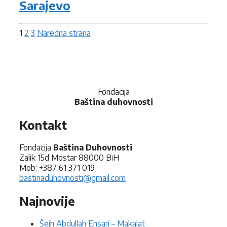
Sarajevo
1
2
3
Naredna strana
Fondacija
Baština duhovnosti
Kontakt
Fondacija
Baština Duhovnosti
Zalik 15d Mostar 88000 BiH
Mob: +387 61 371 019
bastinaduhovnosti@gmail.com
Najnovije
Šejh Abdullah Ensari – Makalat