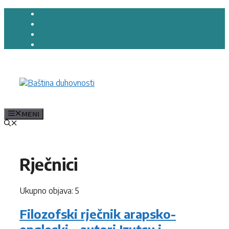
Preskoči
na
sadržaj
MENI
Rječnici
Ukupno objava: 5
Filozofski rječnik arapsko-
engleski – autori Izutsu i