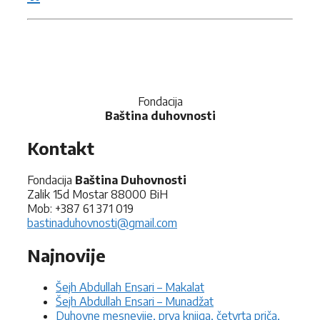
Fondacija
Baština duhovnosti
Kontakt
Fondacija
Baština Duhovnosti
Zalik 15d Mostar 88000 BiH
Mob: +387 61 371 019
bastinaduhovnosti@gmail.com
Najnovije
Šejh Abdullah Ensari – Makalat
Šejh Abdullah Ensari – Munadžat
Duhovne mesnevije, prva knjiga, četvrta priča,