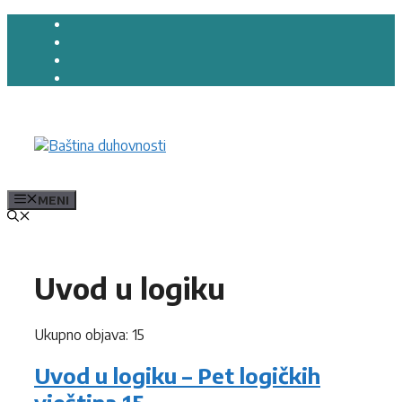
Preskoči
na
sadržaj
MENI
Uvod u logiku
Ukupno objava: 15
Uvod u logiku – Pet logičkih
vještina 15.