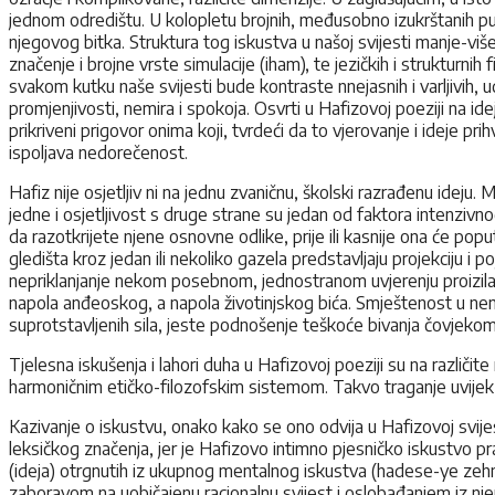
jednom odredištu. U kolopletu brojnih, međusobno izukrštanih pu
njegovog bitka. Struktura tog iskustva u našoj svijesti manje-više j
značenje i brojne vrste simulacije (iham), te jezičkih i strukturni
svakom kutku naše svijesti bude kontraste nnejasnih i varljivih, ud
promjenjivosti, nemira i spokoja. Osvrti u Hafizovoj poeziji na id
prikriveni prigovor onima koji, tvrdeći da to vjerovanje i ideje prihv
ispoljava nedorečenost.
Hafiz nije osjetljiv ni na jednu zvaničnu, školski razrađenu idej
jedne i osjetljivost s druge strane su jedan od faktora intenzivnog 
da razotkrijete njene osnovne odlike, prije ili kasnije ona će pop
gledišta kroz jedan ili nekoliko gazela predstavljaju projekciju i
nepriklanjanje nekom posebnom, jednostranom uvjerenju proizilaz
napola anđeoskog, a napola životinjskog bića. Smještenost u nemi
suprotstavljenih sila, jeste podnošenje teškoće bivanja čovjeko
Tjelesna iskušenja i lahori duha u Hafizovoj poeziji su na različ
harmoničnim etičko-filozofskim sistemom. Takvo traganje uvijek ć
Kazivanje o iskustvu, onako kako se ono odvija u Hafizovoj svij
leksičkog značenja, jer je Hafizovo intimno pjesničko iskustvo pra
(ideja) otrgnutih iz ukupnog mentalnog iskustva (hadese-ye zehn
zaboravom na uobičajenu racionalnu svijest i oslobađanjem iz njen