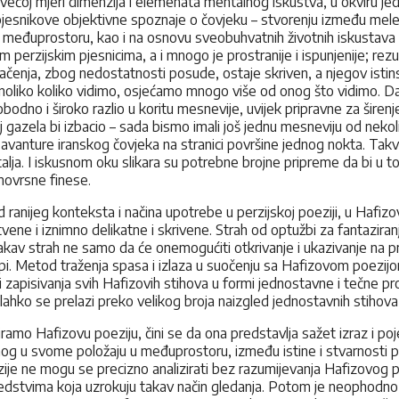
većoj mjeri dimenzija i elemenata mentalnog iskustva, u okviru je
jesnikove objektivne spoznaje o čovjeku – stvorenju između meleka
 međuprostoru, kao i na osnovu sveobuhvatnih životnih iskustava i
im perzijskim pjesnicima, a i mnogo je prostranije i ispunjenije; 
načenja, zbog nedostatnosti posude, ostaje skriven, a njegov istins
oliko koliko vidimo, osjećamo mnogo više od onog što vidimo. Da j
dno i široko razlio u koritu mesnevije, uvijek pripravne za širenje 
 gazela bi izbacio – sada bismo imali još jednu mesneviju od nekol
e avanture iranskog čovjeka na stranici površine jednog nokta. Ta
lja. I iskusnom oku slikara su potrebne brojne pripreme da bi u to
novrsne finese.
ed ranijeg konteksta i načina upotrebe u perzijskoj poeziji, u Hafi
vene i iznimno delikatne i skrivene. Strah od optužbi za fantazira
akav strah ne samo da će onemogućiti otkrivanje i ukazivanje na pri
utopi. Metod traženja spasa i izlaza u suočenju sa Hafizovom poezi
ao i zapisivanja svih Hafizovih stihova u formi jednostavne i tečne 
 olahko se prelazi preko velikog broja naizgled jednostavnih stiho
o Hafizovu poeziju, čini se da ona predstavlja sažet izraz i pojekciju
rajnog u svome položaju u međuprostoru, između istine i stvarnosti
zije ne mogu se precizno analizirati bez razumijevanja Hafizovog p
 sredstvima koja uzrokuju takav način gledanja. Potom je neophodn