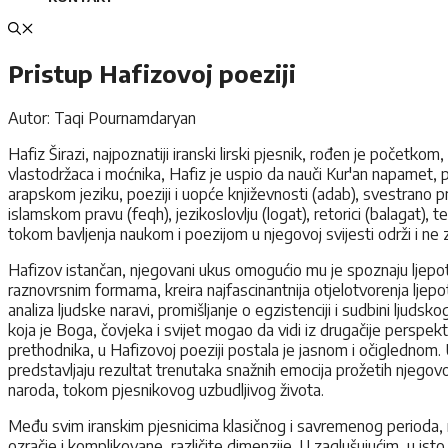
Pristup Hafizovoj poeziji
Autor: Taqi Pournamdaryan
Hafiz Širazi, najpoznatiji iranski lirski pjesnik, rođen je početk
vlastodržaca i moćnika, Hafiz je uspio da nauči Kur'an napamet, p
arapskom jeziku, poeziji i uopće književnosti (adab), svestrano p
islamskom pravu (feqh), jezikoslovlju (logat), retorici (balagat),
tokom bavljenja naukom i poezijom u njegovoj svijesti održi i ne 
Hafizov istančan, njegovani ukus omogućio mu je spoznaju ljepote
raznovrsnim formama, kreira najfascinantnija otjelotvorenja ljepo
analiza ljudske naravi, promišljanje o egzistenciji i sudbini ljud
koja je Boga, čovjeka i svijet mogao da vidi iz drugačije perspekt
prethodnika, u Hafizovoj poeziji postala je jasnom i očiglednom. U
predstavljaju rezultat trenutaka snažnih emocija prožetih njegovo
naroda, tokom pjesnikovog uzbudljivog života.
Među svim iranskim pjesnicima klasičnog i savremenog perioda, n
ozračje i komplikovane, različite dimenzije. U zaglušujućim, u is