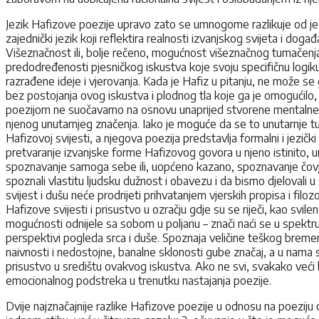
Jezik Hafizove poezije upravo zato se umnogome razlikuje od jezik
zajednički jezik koji reflektira realnosti izvanjskog svijeta i doga
Višeznačnost ili, bolje rečeno, mogućnost višeznačnog tumačenja i
predodređenosti pjesničkog iskustva koje svoju specifičnu logiku
razrađene ideje i vjerovanja. Kada je Hafiz u pitanju, ne može s
bez postojanja ovog iskustva i plodnog tla koje ga je omogućilo,
poezijom ne suočavamo na osnovu unaprijed stvorene mentalne po
njenog unutarnjeg značenja. Iako je moguće da se to unutarnje tuma
Hafizovoj svijesti, a njegova poezija predstavlja formalni i jezi
pretvaranje izvanjske forme Hafizovog govora u njeno istinito, 
spoznavanje samoga sebe ili, uopćeno kazano, spoznavanje čovjek
spoznali vlastitu ljudsku dužnost i obavezu i da bismo djelovali u 
svijest i dušu neće prodrijeti prihvatanjem vjerskih propisa i filo
Hafizove svijesti i prisustvo u ozračju gdje su se riječi, kao svil
mogućnosti odnijele sa sobom u poljanu – znači naći se u spektru
perspektivi pogleda srca i duše. Spoznaja veličine teškog bremen
naivnosti i nedostojne, banalne sklonosti gube značaj, a u nama s
prisustvo u središtu ovakvog iskustva. Ako ne svi, svakako veći b
emocionalnog podstreka u trenutku nastajanja poezije.
Dvije najznačajnije razlike Hafizove poezije u odnosu na poeziju o