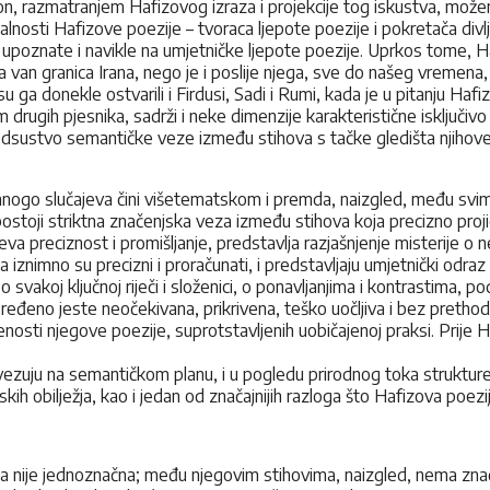
pokon, razmatranjem Hafizovog izraza i projekcije tog iskustva, mož
alnosti Hafizove poezije – tvoraca ljepote poezije i pokretača divl
kle upoznate i navikle na umjetničke ljepote poezije. Uprkos tome, 
a van granica Irana, nego je i poslije njega, sve do našeg vremena, 
donekle ostvarili i Firdusi, Sadi i Rumi, kada je u pitanju Hafiz razl
m drugih pjesnika, sadrži i neke dimenzije karakteristične isključ
i odsustvo semantičke veze između stihova s tačke gledišta njihove
mnogo slučajeva čini višetematskom i premda, naizgled, među svim
ostoji striktna značenjska veza između stihova koja precizno projic
 preciznost i promišljanje, predstavlja razjašnjenje misterije o ne
 iznimno su precizni i proračunati, i predstavljaju umjetnički odra
svakoj ključnoj riječi i složenici, o ponavljanjima i kontrastima, p
sređeno jeste neočekivana, prikrivena, teško uočljiva i bez pretho
nosti njegove poezije, suprotstavljenih uobičajenoj praksi. Prije Ha
vezuju na semantičkom planu, i u pogledu prirodnog toka strukture 
skih obilježja, kao i jedan od značajnijih razloga što Hafizova poe
a nije jednoznačna; među njegovim stihovima, naizgled, nema znače