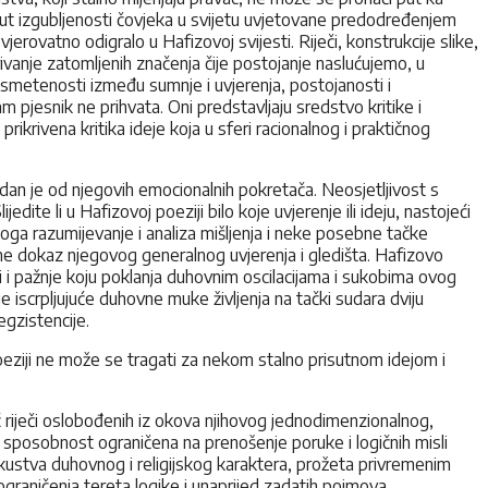
put izgubljenosti čovjeka u svijetu uvjetovane predodređenjem
vjerovatno odigralo u Hafizovoj svijesti. Riječi, konstrukcije slike,
krivanje zatomljenih značenja čije postojanje naslućujemo, u
 i smetenosti između sumnje i uvjerenja, postojanosti i
m pjesnik ne prihvata. Oni predstavljaju sredstvo kritike i
i prikrivena kritika ideje koja u sferi racionalnog i praktičnog
edan je od njegovih emocionalnih pokretača. Neosjetljivost s
dite li u Hafizovoj poeziji bilo koje uvjerenje ili ideju, nastojeći
Stoga razumijevanje i analiza mišljenja i neke posebne tačke
 a ne dokaz njegovog generalnog uvjerenja i gledišta. Hafizovo
 i pažnje koju poklanja duhovnim oscilacijama i sukobima ovog
iscrpljujuće duhovne muke življenja na tački sudara dviju
gzistencije.
 poeziji ne može se tragati za nekom stalno prisutnom idejom i
 riječi oslobođenih iz okova njihovog jednodimenzionalnog,
je sposobnost ograničena na prenošenje poruke i logičnih misli
skustva duhovnog i religijskog karaktera, prožeta privremenim
ograničenja tereta logike i unaprijed zadatih pojmova.