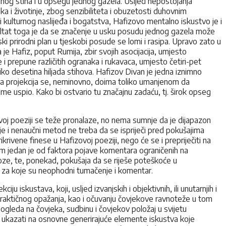
dnog stiha i u opsegu jednog gazela. Usljed nepostojanja
 i životinje, zbog senzibiliteta i obuzetosti duhovnim
 kulturnog naslijeđa i bogatstva, Hafizovo mentalno iskustvo je i
rezultat toga je da se značenje u usku posudu jednog gazela može
ki prirodni plan u tjeskobi posude se lomi i rasipa. Upravo zato u
e Hafiz, poput Rumija, zbir svojih asocijacija, umjesto
i prepune različitih ogranaka i rukavaca, umjesto četiri-pet
iko desetina hiljada stihova. Hafizov Divan je jedna iznimno
kva projekcija se, neminovno, doima toliko umanjenom da
me uspio. Kako bi ostvario tu značajnu zadaću, tj. širok opseg
zovoj poeziji se teže pronalaze, no nema sumnje da je dijapazon
nje i nenaučni metod ne treba da se ispriječi pred pokušajima
krivene finese u Hafizovoj poeziji, nego će se i prepriječiti na
jom jedan je od faktora pojave komentara ograničenih na
proze, te, ponekad, pokušaja da se riješe poteškoće u
va za koje su neophodni tumačenje i komentar.
 iskustava, koji, usljed izvanjskih i objektivnih, ili unutarnjih i
 praktičnog opažanja, kao i očuvanju čovjekove ravnoteže u tom
ogleda na čovjeka, sudbinu i čovjekov položaj u svijetu
o ukazati na osnovne generirajuće elemente iskustva koje