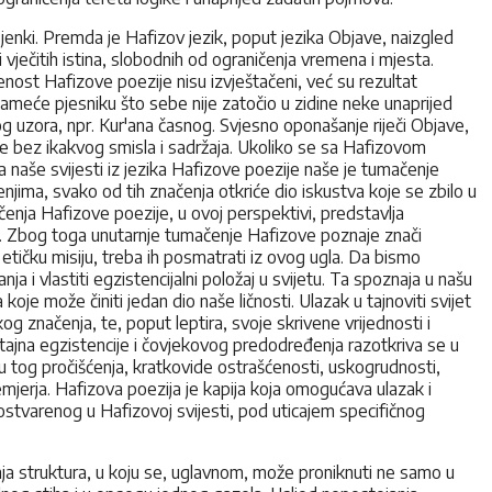
sjenki. Premda je Hafizov jezik, poput jezika Objave, naizgled
 i vječitih istina, slobodnih od ograničenja vremena i mjesta.
enost Hafizove poezije nisu izvještačeni, već su rezultat
nameće pjesniku što sebe nije zatočio u zidine neke unaprijed
g uzora, npr. Kur'ana časnog. Svjesno oponašanje riječi Objave,
je bez ikakvog smisla i sadržaja. Ukoliko se sa Hafizovom
naše svijesti iz jezika Hafizove poezije naše je tumačenje
enjima, svako od tih značenja otkriće dio iskustva koje se zbilo u
čenja Hafizove poezije, u ovoj perspektivi, predstavlja
ti. Zbog toga unutarnje tumačenje Hafizove poznaje znači
tičku misiju, treba ih posmatrati iz ovog ugla. Da bismo
a i vlastiti egzistencijalni položaj u svijetu. Ta spoznaja u našu
koje može činiti jedan dio naše ličnosti. Ulazak u tajnoviti svijet
kog značenja, te, poput leptira, svoje skrivene vrijednosti i
 tajna egzistencije i čovjekovog predodređenja razotkriva se u
u tog pročišćenja, kratkovide ostrašćenosti, uskogrudnosti,
emjerja. Hafizova poezija je kapija koja omogućava ulazak i
 ostvarenog u Hafizovoj svijesti, pod uticajem specifičnog
arnja struktura, u koju se, uglavnom, može proniknuti ne samo u