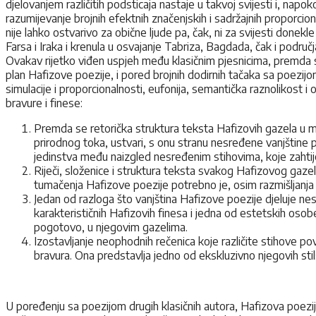
djelovanjem različitih podsticaja nastaje u takvoj svijesti i, na
razumijevanje brojnih efektnih značenjskih i sadržajnih proporcion
nije lahko ostvarivo za obične ljude pa, čak, ni za svijesti done
Farsa i Iraka i krenula u osvajanje Tabriza, Bagdada, čak i područj
Ovakav rijetko viđen uspjeh među klasičnim pjesnicima, premda su ga 
plan Hafizove poezije, i pored brojnih dodirnih tačaka sa poezijo
simulacije i proporcionalnosti, eufonija, semantička raznolikost 
bravure i finese:
Premda se retorička struktura teksta Hafizovih gazela u 
prirodnog toka, ustvari, s onu stranu nesređene vanjštine p
jedinstva među naizgled nesređenim stihovima, koje zahtijeva
Riječi, složenice i struktura teksta svakog Hafizovog gazela
tumačenja Hafizove poezije potrebno je, osim razmišljanja o 
Jedan od razloga što vanjština Hafizove poezije djeluje ne
karakterističnih Hafizovih finesa i jedna od estetskih osobe
pogotovo, u njegovim gazelima.
Izostavljanje neophodnih rečenica koje različite stihove po
bravura. Ona predstavlja jedno od ekskluzivno njegovih stil
U poređenju sa poezijom drugih klasičnih autora, Hafizova poezij