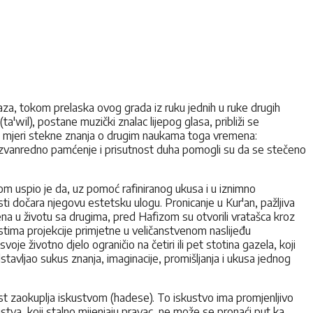
iraza, tokom prelaska ovog grada iz ruku jednih u ruke drugih
'wil), postane muzički znalac lijepog glasa, približi se
njoj mjeri stekne znanja o drugim naukama toga vremena:
ovo izvanredno pamćenje i prisutnost duha pomogli su da se stečeno
om uspio je da, uz pomoć rafiniranog ukusa i u iznimno
sti dočara njegovu estetsku ulogu. Pronicanje u Kur'an, pažljiva
čena u životu sa drugima, pred Hafizom su otvorili vratašca kroz
rastima projekcije primjetne u veličanstvenom naslijeđu
e životno djelo ograničio na četiri ili pet stotina gazela, koji
tavljao sukus znanja, imaginacije, promišljanja i ukusa jednog
st zaokuplja iskustvom (hadese). To iskustvo ima promjenljivo
stva, koji stalno mijenjaju pravac, ne može se pronaći put ka