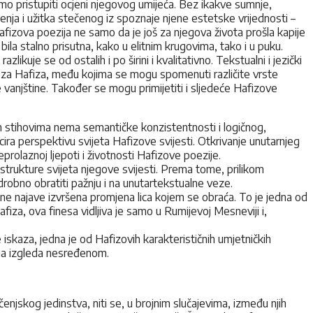
emo pristupiti ocjeni njegovog umijeća. Bez ikakve sumnje,
jenja i užitka stečenog iz spoznaje njene estetske vrijednosti –
Hafizova poezija ne samo da je još za njegova života prošla kapije
bila stalno prisutna, kako u elitnim krugovima, tako i u puku.
ikuje se od ostalih i po širini i kvalitativno. Tekstualni i jezički
ivo za Hafiza, među kojima se mogu spomenuti različite vrste
 vanjštine. Također se mogu primijetiti i sljedeće Hafizove
 stihovima nema semantičke konzistentnosti i logičnog,
ira perspektivu svijeta Hafizove svijesti. Otkrivanje unutarnjeg
prolaznoj ljepoti i životnosti Hafizove poezije.
z strukture svijeta njegove svijesti. Prema tome, prilikom
odrobno obratiti pažnju i na unutartekstualne veze.
dne najave izvršena promjena lica kojem se obraća. To je jedna od
fiza, ova finesa vidljiva je samo u Rumijevoj Mesneviji i,
iskaza, jedna je od Hafizovih karakterističnih umjetničkih
zija izgleda nesređenom.
njskog jedinstva, niti se, u brojnim slučajevima, između njih