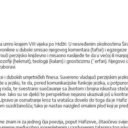
om, a umro krajem VIII vijeka po Hidžri. U nesređenim okolnostima Š
ronikne u duboki smisao njegovog komentara (tafsir) i egzegeze (ta
rouči perzijsko književno i misaono naslijeđe te da u većoj ili ma
 teozofiji (hekmat), teologiji (kalam) i gnosticizmu (`erfan). Njeg
zaboravi.
 i dubokih umjetničkih finesa. Suvereno vladajući perzijskim jezik
te u jeziku, te da, pored komunikacijske funkcije jezika, u potpuno
skog roda, te svestrano suočavanje sa životom i brojna iskustva ste
ive. Iako su se djelići te perspektive nejasno ukazivali još u kont
pravo je osmatranje kroz ta vratašca dovelo do toga da je Hafiz svoj
m suzdržanošću; tako je nastao naizgled omaleni plod koji je preds
e znam ni za jednog čija poezija, poput Hafizove, čitaočevu svije
to vrijeme međusobno isprepletenim i razdvojenim talasima tog isku