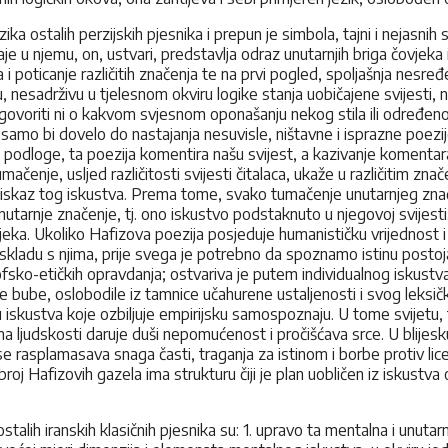
a ostalih perzijskih pjesnika i prepun je simbola, tajni i nejasnih 
đaje u njemu, on, ustvari, predstavlja odraz unutarnjih briga čovjeka
 poticanje različitih značenja te na prvi pogled, spoljašnja nesređ
, nesadrživu u tjelesnom okviru logike stanja uobičajene svijesti, 
e govoriti ni o kakvom svjesnom oponašanju nekog stila ili određeno
 samo bi dovelo do nastajanja nesuvisle, ništavne i isprazne poezi
dloge, ta poezija komentira našu svijest, a kazivanje komentara 
čenje, usljed različitosti svijesti čitalaca, ukaže u različitim znač
čki iskaz tog iskustva. Prema tome, svako tumačenje unutarnjeg zna
unutarnje značenje, tj. ono iskustvo podstaknuto u njegovoj svijes
a. Ukoliko Hafizova poezija posjeduje humanističku vrijednost i e
skladu s njima, prije svega je potrebno da spoznamo istinu postojanj
zofsko-etičkih opravdanja; ostvariva je putem individualnog iskustva 
ene bube, oslobodile iz tamnice učahurene ustaljenosti i svog leksič
 iskustva koje ozbiljuje empirijsku samospoznaju. U tome svijetu,
a ljudskosti daruje duši nepomućenost i pročišćava srce. U blijesk
e rasplamasava snaga časti, traganja za istinom i borbe protiv lic
roj Hafizovih gazela ima strukturu čiji je plan uobličen iz iskustva
stalih iranskih klasičnih pjesnika su: 1. upravo ta mentalna i unut