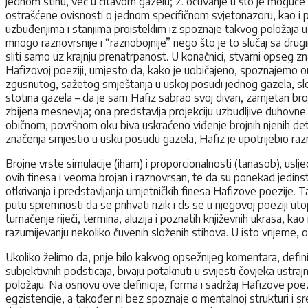
jednom stihu, već u čitavom gazelu; 2. očuvanje u što je moguće 
ostrašćene ovisnosti o jednom specifičnom svjetonazoru, kao i p
uzbuđenjima i stanjima proisteklim iz spoznaje takvog položaja u
mnogo raznovrsnije i “raznobojnije” nego što je to slučaj sa drug
sliti samo uz krajnju prenatrpanost. U konačnici, stvarni opseg z
Hafizovoj poeziji, umjesto da, kako je uobičajeno, spoznajemo on
zgusnutog, sažetog smještanja u uskoj posudi jednog gazela, slobo
stotina gazela – da je sam Hafiz sabrao svoj divan, zamjetan broj
zbijena mesnevija; ona predstavlja projekciju uzbudljive duhovn
običnom, površnom oku biva uskraćeno viđenje brojnih njenih deta
značenja smjestio u usku posudu gazela, Hafiz je upotrijebio raz
Brojne vrste simulacije (iham) i proporcionalnosti (tanasob), uslj
ovih finesa i veoma brojan i raznovrsan, te da su ponekad jedinst
otkrivanja i predstavljanja umjetničkih finesa Hafizove poezije. T
putu spremnosti da se prihvati rizik i ds se u njegovoj poeziji 
tumačenje riječi, termina, aluzija i poznatih književnih ukrasa, k
razumijevanju nekoliko čuvenih složenih stihova. U isto vrijeme,
Ukoliko želimo da, prije bilo kakvog opsežnijeg komentara, definiram
subjektivnih podsticaja, bivaju potaknuti u svijesti čovjeka ust
položaju. Na osnovu ove definicije, forma i sadržaj Hafizove poe
egzistencije, a također ni bez spoznaje o mentalnoj strukturi i