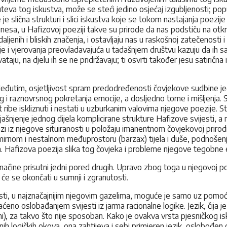
teva tog iskustva, može se steći jedino osjećaj izgubljenosti; po
e slična strukturi i slici iskustva koje se tokom nastajanja poezije 
h finesa, u Hafizovoj poeziji takve su prirode da nas podstiču na ot
aljenih i bliskih značenja, i ostavljaju nas u raskošnoj zatečenosti
eje i vjerovanja preovladavajuća u tadašnjem društvu kazuju da ih sa
ataju, na djelu ih se ne pridržavaju; ti osvrti također jesu satirična 
u. Međutim, osjetljivost spram predodređenosti čovjekove sudbine j
i raznovrsnog pokretanja emocije, a dosljedno tome i mišljenja. Slije
ut ribe iskliznuti i nestati u uzburkanim valovima njegove poezije. 
 pojašnjenje jednog dijela komplicirane strukture Hafizove svijesti,
i iz njegove situiranosti u položaju imanentnom čovjekovoj prirodi
rnom i nestalnom međuprostoru (barzax) tijela i duše, podnošenje 
m. Hafizova poezija slika tog čovjeka i probleme njegove tegobne e
ite načine prisutni jedni pored drugih. Upravo zbog toga u njegovoj
e se okončati u sumnji i zgranutosti.
esti, u najznačajnijim njegovim gazelima, moguće je samo uz pomoć
ćeno oslobađanjem svijesti iz jarma racionalne logike. Jezik, čija 
i), za takvo što nije sposoban. Kako je ovakva vrsta pjesničkog i
ih logičkih okova, ona zahtijeva i sebi primjeren jezik, oslobođen 