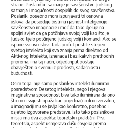
strane. Poslaničko saznanje je savršenstvo ljudskog
saznanja i mogućnosti dospjelih do svog savršenstva.
Poslanik, posebno mora ispunjavati tri osnovna
uslova: da posjeduje bistrinu i jasnost inteligencije,
savršenstvo imaginacije i moć da tako djeluje na
spoljni svijet da ga potčinjava svojoj volji kao što je
ljudsko tijelo potčinjeno ljudskoj volji i komandi. Ako se
ispune svi ovi uslovi, tada profet postiže stepen
svetog intelekta koji sva znanja prima direktno od
Aktivnog Intelekta, iznenada i bez ikakvih prethodnih
priprema, i na taj način, odjedanput postaje
obaviješten o svemu iz prošlosti, sadašnjosti i
budućnosti.
Osim toga, nije samo poslanikov intelekt iluminiran
posredstvom Desetog intelekta, nego i njegova
imaginativna sposobnost biva tako iluminirana da ono
što on u svijesti opaža kao pojedinačno ili univerzalno,
u imaginaciji mu se javlja kao konkretno, posebno i
osjetno izgovorene predstave. Isto tako poslanikova
misija ima dva aspekta: teoretski i praktični. Prvi,
teoretski, aspekt usmjerava dušu čovjeka prema