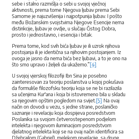
sebe i stalno razmišlja o sebi u svojoj vječnoj
aktivnosti, prema tome Njegova ljubav prema Sebi
Samome je najuzvišenija i najpotpunija ljubav. I pošto
među Božanskim svojstvima Njegove Esencije nema
distinkcije, ljubav je ovdje, u slučaju Čistog Dobra,
prosto i jednostavno, i esencija i bitak.
Prema tome, kod svih bića ljubav je ili uzrok njihova
postojanja ili je identična sa njihovim postojanjem. Iz
ovoga je jasno da nema bića bez ljubavi, a to je ono na
što smo upravo i željeli da ukažemo.”
[4]
U svojoj vjerskoj filozofiji Ibn Sina je posebno
zainteresovan za teoriju poslanstva u kojoj pokušava
da formuliše filozofsku teoriju koja se ne bi razilazila
sa učenjima Kur'ana i koja bi istovremeno bila u skladu
sa njegovim opštim pogledom na svijet.
[5]
Na ovaj
način on dovodi u vezu, s jedne strane, poslaničko
saznanje i revelaciju koja dospijeva posredstvom
Poslanika sa svojom četverostepenom podjelom
intelekta i njegovom iluminacijom posredstvom
djelatnog intelekta koji se na ovaj način identificira sa
Džebrailom (Gabriel), melekom revelacije, sa druge