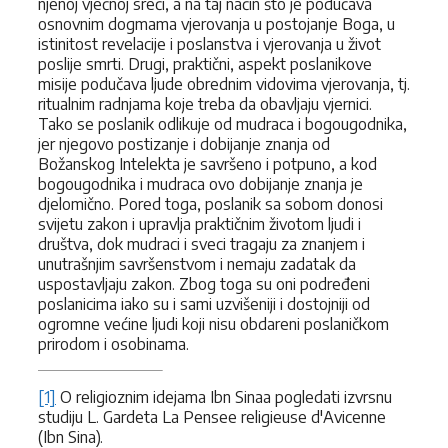
njenoj vječnoj sreći, a na taj način što je podučava
osnovnim dogmama vjerovanja u postojanje Boga, u
istinitost revelacije i poslanstva i vjerovanja u život
poslije smrti. Drugi, praktični, aspekt poslanikove
misije podučava ljude obrednim vidovima vjerovanja, tj.
ritualnim radnjama koje treba da obavljaju vjernici.
Tako se poslanik odlikuje od mudraca i bogougodnika,
jer njegovo postizanje i dobijanje znanja od
Božanskog Intelekta je savršeno i potpuno, a kod
bogougodnika i mudraca ovo dobijanje znanja je
djelomično. Pored toga, poslanik sa sobom donosi
svijetu zakon i upravlja praktičnim životom ljudi i
društva, dok mudraci i sveci tragaju za znanjem i
unutrašnjim savršenstvom i nemaju zadatak da
uspostavljaju zakon. Zbog toga su oni podređeni
poslanicima iako su i sami uzvišeniji i dostojniji od
ogromne većine ljudi koji nisu obdareni poslaničkom
prirodom i osobinama.
[1]
O religioznim idejama Ibn Sinaa pogledati izvrsnu
studiju L. Gardeta La Pensee religieuse d'Avicenne
(Ibn Sina).