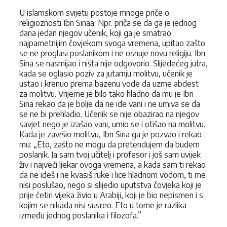
U islamskom svijetu postoje mnoge priče o
religioznosti Ibn Sinaa. Npr. priča se da ga je jednog
dana jedan njegov učenik, koji ga je smatrao
najpametnijim čovjekom svoga vremena, upitao zašto
se ne proglasi poslanikom i ne osnuje novu religiju. Ibn
Sina se nasmijao i ništa nije odgovorio. Slijedećeg jutra,
kada se oglasio poziv za jutarnju molitvu, učenik je
ustao i krenuo prema bazenu vode da uzme abdest
za molitvu. Vrijeme je bilo tako hladno da mu je Ibn
Sina rekao da je bolje da ne ide vani i ne umiva se da
se ne bi prehladio. Učenik se nije obazirao na njegov
savjet nego je izašao vani, umio se i otišao na molitvu.
Kada je završio molitvu, Ibn Sina ga je pozvao i rekao
mu: „Eto, zašto ne mogu da pretendujem da budem
poslanik. Ja sam tvoj učitelj i profesor i još sam uvijek
živ i najveći ljekar ovoga vremena, a kada sam ti rekao
da ne ideš i ne kvasiš ruke i lice hladnom vodom, ti me
nisi poslušao, nego si slijedio uputstva čovjeka koji je
prije četiri vijeka živio u Arabiji, koji je bio nepismen i s
kojim se nikada nisi susreo. Eto u tome je razlika
između jednog poslanika i filozofa.”