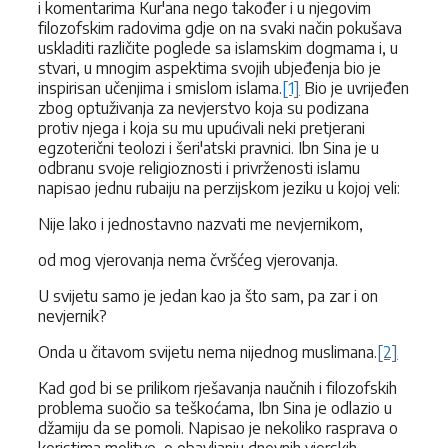
i komentarima Kur'ana nego također i u njegovim
filozofskim radovima gdje on na svaki način pokušava
uskladiti različite poglede sa islamskim dogmama i, u
stvari, u mnogim aspektima svojih ubjeđenja bio je
inspirisan učenjima i smislom islama.
[1]
Bio je uvrijeđen
zbog optuživanja za nevjerstvo koja su podizana
protiv njega i koja su mu upućivali neki pretjerani
egzoterični teolozi i šeri'atski pravnici. Ibn Sina je u
odbranu svoje religioznosti i privrženosti islamu
napisao jednu rubaiju na perzijskom jeziku u kojoj veli:
Nije lako i jednostavno nazvati me nevjernikom,
od mog vjerovanja nema čvršćeg vjerovanja.
U svijetu samo je jedan kao ja što sam, pa zar i on
nevjernik?
Onda u čitavom svijetu nema nijednog muslimana.
[2]
Kad god bi se prilikom rješavanja naučnih i filozofskih
problema suočio sa teškoćama, Ibn Sina je odlazio u
džamiju da se pomoli. Napisao je nekoliko rasprava o
koristima molitve, o obavljanju dnevnih vjerskih