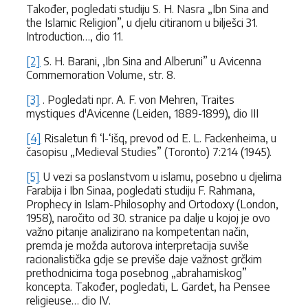
Također, pogledati studiju S. H. Nasra „Ibn Sina and
the Islamic Religion”, u djelu citiranom u bilješci 31.
Introduction…, dio 11.
[2]
S. H. Barani, ,Ibn Sina and Alberuni” u Avicenna
Commemoration Volume, str. 8.
[3]
. Pogledati npr. A. F. von Mehren, Traites
mystiques d'Avicenne (Leiden, 1889-1899), dio III
[4]
Risaletun fi ‘l-‘išq, prevod od E. L. Fackenheima, u
časopisu „Medieval Studies” (Toronto) 7:214 (1945).
[5]
U vezi sa poslanstvom u islamu, posebno u djelima
Farabija i Ibn Sinaa, pogledati studiju F. Rahmana,
Prophecy in Islam-Philosophy and Ortodoxy (London,
1958), naročito od 30. stranice pa dalje u kojoj je ovo
važno pitanje analizirano na kompetentan način,
premda je možda autorova interpretacija suviše
racionalistička gdje se previše daje važnost grčkim
prethodnicima toga posebnog „abrahamiskog”
koncepta. Također, pogledati, L. Gardet, ha Pensee
religieuse… dio IV.