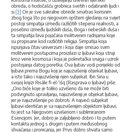
obreda, o hodočašću grobnica svetih i odabranih ljudi i
si.
[3]
On je sve sakralne obrede smatrao korisnim
zbog toga što po njegovom opštem gledanju na svijet
postoji simpatija između različitih stepena realnosti, a
posebno između ljudskih duša, Boga i nebeskih duša i
ta simpatija biva pojačana molitvenim radnjama koje
su propisane kod različitih religija. Simpatija koja
ispunjava čitav univerzum i koja daje smisao svim
molitvenim postupcima proizilazi iz ljubavi koja struji
kroz vene kosmosa i koja je pokretačka snaga i uzrok
postojanja datog poretka. Ova ljubav vodi porijeklo od
ljubavi prema Bogu koji je najuzvišeniji objekat ljubavi,
a isto tako i najuzvišeniji njen subjekat. Ibn Sina u
svojoj knjizi Risâle fi-el-‘išq (Rasprava o ljubavi) piše:
„Ono biće koje je toliko uzvišeno da ne može biti
podvrgnuto upravljanju, najuzvišeniji je objekat ljubavi,
jer je najuzvišenije po dobroti. A najveći subjekat
ljubavi identičan je sa najuzvišenijim objektom ljubavi,
to jest sa Njegovom uzvišenom i sublimiranom
Esencijom. Jer, dobro je zaljubljeno dobro i to putem
kontakta jednog s drugim i putem međusobnog
shvaćanja i pronicanja, jer Prvo dobro shvata samo