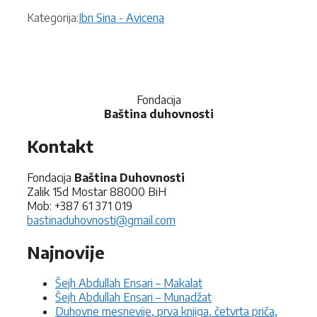
Kategorije
Kategorija:
Ibn Sina - Avicena
Fondacija
Baština duhovnosti
Kontakt
Fondacija
Baština Duhovnosti
Zalik 15d Mostar 88000 BiH
Mob: +387 61 371 019
bastinaduhovnosti@gmail.com
Najnovije
Šejh Abdullah Ensari – Makalat
Šejh Abdullah Ensari – Munadžat
Duhovne mesnevije, prva knjiga, četvrta priča,