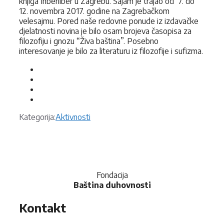
knjiga Inberliber u Zagrebu. Sajam je trajao od 7. do
12. novembra 2017. godine na Zagrebačkom
velesajmu. Pored naše redovne ponude iz izdavačke
djelatnosti novina je bilo osam brojeva časopisa za
filozofiju i gnozu “Živa baština”. Posebno
interesovanje je bilo za literaturu iz filozofije i sufizma.
Kategorije
Kategorija:
Aktivnosti
Fondacija
Baština duhovnosti
Kontakt