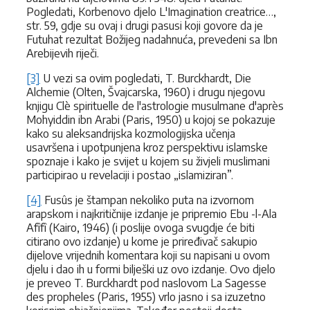
Pogledati, Korbenovo djelo L'Imagination creatrice…,
str. 59, gdje su ovaj i drugi pasusi koji govore da je
Futuhat rezultat Božijeg nadahnuća, prevedeni sa Ibn
Arebijevih riječi.
[3]
U vezi sa ovim pogledati, T. Burckhardt, Die
Alchemie (Olten, Švajcarska, 1960) i drugu njegovu
knjigu Clè spirituelle de l'astrologie musulmane d'après
Mohyiddin ibn Arabi (Paris, 1950) u kojoj se pokazuje
kako su aleksandrijska kozmologijska učenja
usavršena i upotpunjena kroz perspektivu islamske
spoznaje i kako je svijet u kojem su živjeli muslimani
participirao u revelaciji i postao „islamiziran”.
[4]
Fusûs je štampan nekoliko puta na izvornom
arapskom i najkritičnije izdanje je pripremio Ebu -l-Ala
Afîfî (Kairo, 1946) (i poslije ovoga svugdje će biti
citirano ovo izdanje) u kome je priređivač sakupio
dijelove vrijednih komentara koji su napisani u ovom
djelu i dao ih u formi bilješki uz ovo izdanje. Ovo djelo
je preveo T. Burckhardt pod naslovom La Sagesse
des propheles (Paris, 1955) vrlo jasno i sa izuzetno