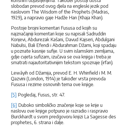
korisnim objašnjenjima. Također postoji dosta
slobodan prevod ovog djela na engleski jezik pod
naslovom The Wisdom of the Prophets (Madras,
1929), a napravio gaje Hadže Han (Khaja Khan).
Postoje brojni komentari Fususa od kojih su
najznačajniji komentari koje su napisali Sadruddin
Konjevi, Abdurezak Kašani, Davud Kajseri, Abdulgani
Nabulsi, Bali Efendi i Abdurahman Džami, koji spadaju
u poznate kasnije sufije. U svim islamskim zemljama,
gdje cvjeta sufizam, izučava se ova knjiga i treba je
smatrati najautoritativnijim tekstom spoznaje (irfan).
Lewâyih od Džamija, prevod E. H. Whinfield i M. M.
Qazvini (London, 1914) je također vrsta prevoda
Fususa i rezime osnovnih tema ove knjige.
[5]
Pogledaj, Fusus, str. 47.
[6]
Duboko simboličko značenje koje se krije u
naslovu ove knjige potpuno je razradio i raspravio
Burckhardt u svom predgovoru knjizi La Sagesse des
prophetes, 6. strana i dalje.