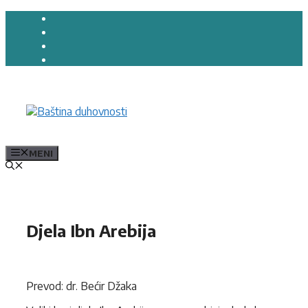
Preskoči
na
sadržaj
MENI
Djela Ibn Arebija
Prevod: dr. Bećir Džaka