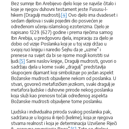
Bez sumnje Ibn Arebijevo djelo koje se najviše čitalo i
koje je njegov duhovni testament jeste Fususu-l-
hikem (Dragulji mudrosti).
[4]
Ovo djelo ima dvadeset i
sedam dijelova i svaki pojedini dio posvećen je
određenom učenju islamskog ezoterizma. Djelo je
napisano 1229. (627) godine i prema riječima samog
Ibn Arebija, u predgovoru djela, inspiraciju za djelo je
dobio od vizije Poslanika koji je u toj viziji držao u
svojoj ruci knjigu i naredio Šejhu da je „uzme” i
prenese na svijet da bi se njome mogli koristiti svi
ljudi.
[5]
Sami naslov knjige, Dragulji mudrosti, govori o
sadržaju djela u kome svaki „dragulj” predstavlja
skupocjeni dijamant koji simbolizuje po jedan aspekt
Božanske mudrosti objavljene nekom od poslanika. U
stvari, govoreći metafizičkim jezikom, svaki dragulj je
metafora ljudske i duhovne prirode nekog poslanika
koja služi kao prenosni točak određenog aspekta
Božanske mudrosti objavljene tome poslaniku.
Ljudska i individualna priroda svakog poslanika pak,
sadržana je u logosu ili riječi (kelime), koja je njegova
stvarna realnost i koja je determinacija Uzvišene Riječi
ili „osnovna enuncijacija Boga”.
[6]
Zato se dijelovi