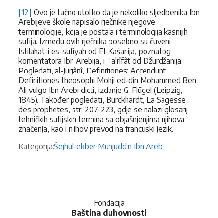
[12]
Ovo je tačno utoliko da je nekoliko sljedbenika Ibn
Arebijeve škole napisalo rječnike njegove
terminologije, koja je postala i terminologija kasnijih
sufija. Između ovih rječnika posebno su čuveni
Istilahat-i es-sufiyah od El-Kašanija, poznatog
komentatora Ibn Arebija, i Ta'rîfât od Džurdžanija.
Pogledati, al-Jurjânî, Definitiones: Accendunt
Definitiones theosophi Mohji ed-din Mohammed Ben
Ali vulgo Ibn Arebi dicti, izdanje G. Flūgel (Leipzig,
1845). Također pogledati, Burckhardt, La Sagesse
des prophetes, str. 207-223, gdje se nalazi glosarij
tehničkih sufijskih termina sa objašnjenjima njihova
značenja, kao i njihov prevod na francuski jezik.
Kategorije
Kategorija:
Šejhul-ekber Muhjuddin Ibn Arebi
Fondacija
Baština duhovnosti