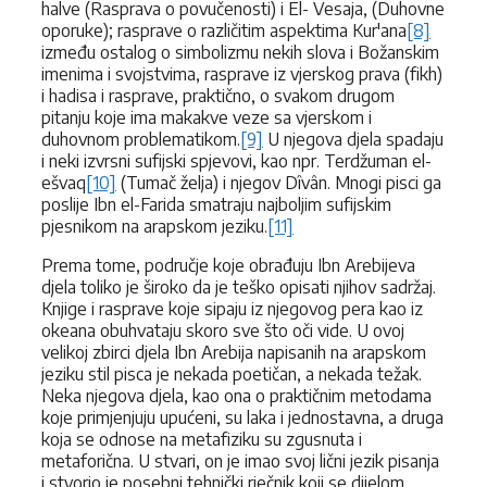
halve (Rasprava o povučenosti) i El- Vesaja, (Duhovne
oporuke); rasprave o različitim aspektima Kur'ana
[8]
između ostalog o simbolizmu nekih slova i Božanskim
imenima i svojstvima, rasprave iz vjerskog prava (fikh)
i hadisa i rasprave, praktično, o svakom drugom
pitanju koje ima makakve veze sa vjerskom i
duhovnom problematikom.
[9]
U njegova djela spadaju
i neki izvrsni sufijski spjevovi, kao npr. Terdžuman el-
ešvaq
[10]
(Tumač želja) i njegov Dîvân. Mnogi pisci ga
poslije Ibn el-Farida smatraju najboljim sufijskim
pjesnikom na arapskom jeziku.
[11]
Prema tome, područje koje obrađuju Ibn Arebijeva
djela toliko je široko da je teško opisati njihov sadržaj.
Knjige i rasprave koje sipaju iz njegovog pera kao iz
okeana obuhvataju skoro sve što oči vide. U ovoj
velikoj zbirci djela Ibn Arebija napisanih na arapskom
jeziku stil pisca je nekada poetičan, a nekada težak.
Neka njegova djela, kao ona o praktičnim metodama
koje primjenjuju upućeni, su laka i jednostavna, a druga
koja se odnose na metafiziku su zgusnuta i
metaforična. U stvari, on je imao svoj lični jezik pisanja
i stvorio je posebni tehnički rječnik koji se dijelom