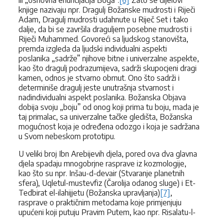
knjige nazivaju npr. Dragulj Božanske mudrosti i Riječi
Adam, Dragulj mudrosti udahnute u Riječ Set i tako
dalje, da bi se završila draguljem posebne mudrosti i
Riječi Muhammed. Govoreći sa ljudskog stanovišta,
premda izgleda da ljudski individualni aspekti
poslanika „sadrže” njihove bitne i univerzalne aspekte,
kao što dragulj podrazumijeva, sadrži skupocjeni dragi
kamen, odnos je stvarno obrnut. Ono što sadrži i
determiniše dragulj jeste unutrašnja stvarnost i
nadindividualni aspekt poslanika. Božanska Objava
dobija svoju „boju” od onog koji prima tu boju, mada je
taj primalac, sa univerzalne tačke gledišta, Božanska
mogućnost koja je određena odozgo i koja je sadržana
u Svom nebeskom prototipu.
U veliki broj Ibn Arebijevih djela, pored ova dva glavna
djela spadaju mnogobrjne rasprave iz kozmologije,
kao što su npr. Inšau-d-devair (Stvaranje planetnih
sfera), Uqletul-mustevfiz (Čarolija odanog sluge) i Et-
Tedbirat el-ilahijjetu (Božanska upravljanja)
[7]
,
rasprave o praktičnim metodama koje primjenjuju
upućeni koji putuju Pravim Putem, kao npr. Risalatu-l-