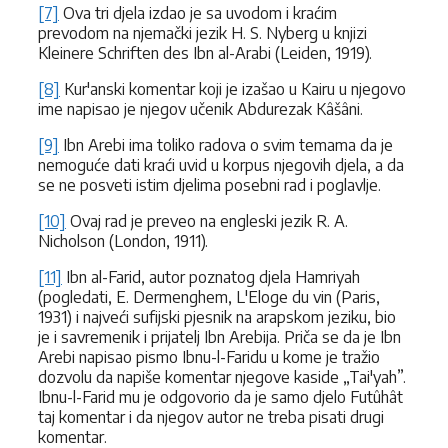
[7]
Ova tri djela izdao je sa uvodom i kraćim
prevodom na njemački jezik H. S. Nyberg u knjizi
Kleinere Schriften des Ibn al-Arabi (Leiden, 1919).
[8]
Kur'anski komentar koji je izašao u Kairu u njegovo
ime napisao je njegov učenik Abdurezak Kâšâni.
[9]
Ibn Arebi ima toliko radova o svim temama da je
nemoguće dati kraći uvid u korpus njegovih djela, a da
se ne posveti istim djelima posebni rad i poglavlje.
[10]
Ovaj rad je preveo na engleski jezik R. A.
Nicholson (London, 1911).
[11]
Ibn al-Farid, autor poznatog djela Hamriyah
(pogledati, E. Dermenghem, L'Eloge du vin (Paris,
1931) i najveći sufijski pjesnik na arapskom jeziku, bio
je i savremenik i prijatelj Ibn Arebija. Priča se da je Ibn
Arebi napisao pismo Ibnu-l-Faridu u kome je tražio
dozvolu da napiše komentar njegove kaside „Tai'yah”.
Ibnu-l-Farid mu je odgovorio da je samo djelo Futûhât
taj komentar i da njegov autor ne treba pisati drugi
komentar.