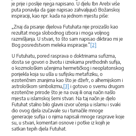
je prije i poslije njega napisano. U djelu Ibn Arebi više
puta ponavlja da gaje napisao zahvaljujući Božanskoj
inspiraciji, kao npr. kada na jednom mjestu piše:
„Znaj da pisanje dijelova Futuhata nije proizašlo kao
rezultat moga slobodnog izbora i moga voljnog
razmišljanja. U stvari, to što sam napisao diktirao mi je
Bog posredstvom meleka inspiracije.”
[2]
U Futuhatu, pored rasprava o doktrinama sufizma,
dosta se govori o životu i izrekama prethodnih sufija,
o kozmološkim učenjima hermetičkog i neoplatonskog
porijekla koja su ušla u sufijsku metafiziku, o
ezoteričnim znanjima kao što je džefr, o alhemijskom i
astrološkom simbolizmu,
[3]
i gotovo o svemu drugom
ezoterične prirode što je na ovaj ili onaj način našlo
mjesta u islamskoj šemi stvari. Na taj način je djelo
Futuhat stalno bilo glavni izvor učenja u islamu i svaki
dio ovog djela izučavale su i tumačile mnoge
generacije sufija i o njima napisali mnoge rasprave koje
su, u stvari, komentari osnove i potke iz kojih je
satkan tepih djela Futuhat.