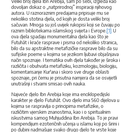
Veliki broj djela Ibn Arebija, sam po sebi, izgleda kao
dovoljan dokaz o „natprirodnoj” inspiraciji njihovog
autora. U raznoraznim predajama pripisuje mu se
nekoliko stotina djela, od kojih je dosta veliki broj
sačuvan. Mnoga su još uvijek rukopisi koji se čuvaju po
raznim bibliotekama islamskog svijeta i Evrope.
[1]
U
ova djela spadaju monumentalna djela kao što je
Futuhât i kraće rasprave i pisma od nekoliko stranica,
bilo da su apstraktne metafizičke rasprave bilo da su
sufijske poeme u kojima se jezikom ljubavi objašnjava
način spoznaje. I tematika ovih djela također je široka i
različita i obuhvata metafiziku, kozmologiju, biologiju,
komentarisanje Kur'ana i skoro sve druge oblasti
spoznaje, pri čemu je prisutna namjera da se osvijetli
unutrašnji i stvarni smisao ovih nauka.
Najveće djelo Ibn Arebija koje ima enciklopedijski
karakter je djelo Futuhât. Ovo djelo ima 560 dijelova u
kojima se raspravlja o principima metafizike, o
različitim vjerskim znanostima, kao i o spiritualnim
iskustvima samog Muhjuddina Ibn Arebija. To je pravi
kompendijum ezoteričnih učenja u islamu koji po širini i
po dubini nadmašuje svako drugo djelo te vrste koje