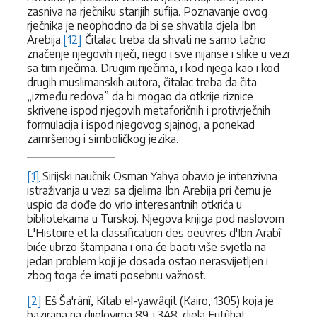
zasniva na rječniku starijih sufija. Poznavanje ovog
rječnika je neophodno da bi se shvatila djela Ibn
Arebija.
[12]
Čitalac treba da shvati ne samo tačno
značenje njegovih riječi, nego i sve nijanse i slike u vezi
sa tim riječima. Drugim riječima, i kod njega kao i kod
drugih muslimanskih autora, čitalac treba da čita
„između redova” da bi mogao da otkrije riznice
skrivene ispod njegovih metaforičnih i protivrječnih
formulacija i ispod njegovog sjajnog, a ponekad
zamršenog i simboličkog jezika.
[1]
Sirijski naučnik Osman Yahya obavio je intenzivna
istraživanja u vezi sa djelima Ibn Arebija pri čemu je
uspio da dođe do vrlo interesantnih otkrića u
bibliotekama u Turskoj. Njegova knjiga pod naslovom
L'Histoire et la classification des oeuvres d'Ibn Arabî
biće ubrzo štampana i ona će baciti više svjetla na
jedan problem koji je dosada ostao nerasvijetljen i
zbog toga će imati posebnu važnost.
[2]
Eš Ša'rânî, Kitab el-yawâqit (Kairo, 1305) koja je
bazirana na dijelovima 89. i 348. djela Futûhat.