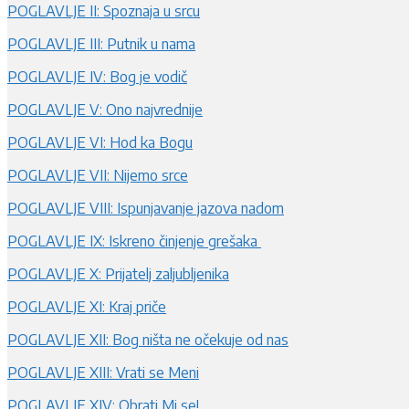
POGLAVLJE II: Spoznaja u srcu
POGLAVLJE III: Putnik u nama
POGLAVLJE IV: Bog je vodič
POGLAVLJE V: Ono najvrednije
POGLAVLJE VI: Hod ka Bogu
POGLAVLJE VII: Nijemo srce
POGLAVLJE VIII: Ispunjavanje jazova nadom
POGLAVLJE IX: Iskreno činjenje grešaka
POGLAVLJE X: Prijatelj zaljubljenika
POGLAVLJE XI: Kraj priče
POGLAVLJE XII: Bog ništa ne očekuje od nas
POGLAVLJE XIII: Vrati se Meni
POGLAVLJE XIV: Obrati Mi se!