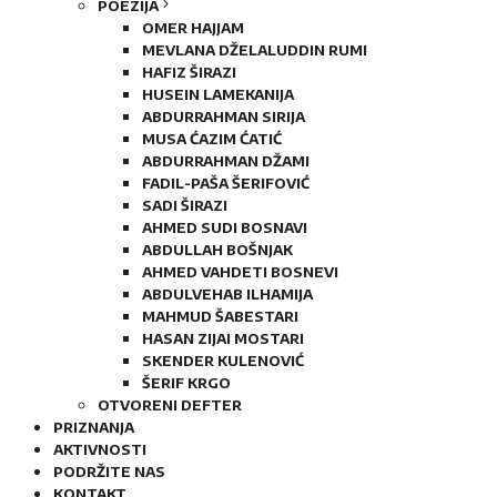
POEZIJA
OMER HAJJAM
MEVLANA DŽELALUDDIN RUMI
HAFIZ ŠIRAZI
HUSEIN LAMEKANIJA
ABDURRAHMAN SIRIJA
MUSA ĆAZIM ĆATIĆ
ABDURRAHMAN DŽAMI
FADIL-PAŠA ŠERIFOVIĆ
SADI ŠIRAZI
AHMED SUDI BOSNAVI
ABDULLAH BOŠNJAK
AHMED VAHDETI BOSNEVI
ABDULVEHAB ILHAMIJA
MAHMUD ŠABESTARI
HASAN ZIJAI MOSTARI
SKENDER KULENOVIĆ
ŠERIF KRGO
OTVORENI DEFTER
PRIZNANJA
AKTIVNOSTI
PODRŽITE NAS
KONTAKT