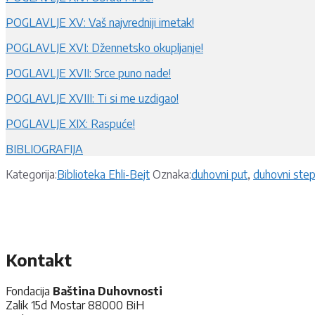
POGLAVLJE XV: Vaš najvredniji imetak!
POGLAVLJE XVI: Džennetsko okupljanje!
POGLAVLJE XVII: Srce puno nade!
POGLAVLJE XVIII: Ti si me uzdigao!
POGLAVLJE XIX: Raspuće!
BIBLIOGRAFIJA
Kategorije
Oznake
Kategorija:
Biblioteka Ehli-Bejt
Oznaka:
duhovni put
,
duhovni step
Kontakt
Fondacija
Baština Duhovnosti
Zalik 15d Mostar 88000 BiH