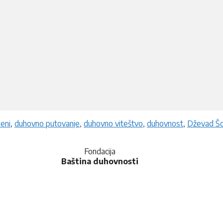
eni
,
duhovno putovanje
,
duhovno viteštvo
,
duhovnost
,
Dževad Šo
Fondacija
Baština duhovnosti