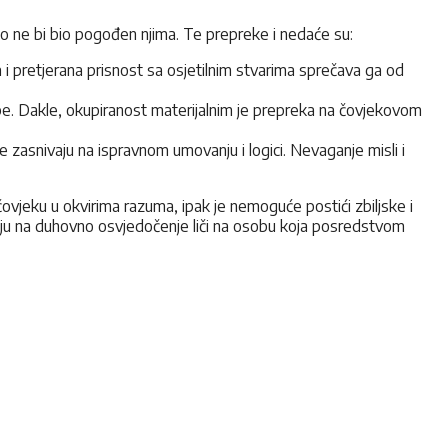
o ne bi bio pogođen njima. Te prepreke i nedaće su:
a i pretjerana prisnost sa osjetilnim stvarima sprečava ga od
ebe. Dakle, okupiranost materijalnim je prepreka na čovjekovom
ne zasnivaju na ispravnom umovanju i logici. Nevaganje misli i
vjeku u okvirima razuma, ipak je nemoguće postići zbiljske i
nju na duhovno osvjedočenje liči na osobu koja posredstvom