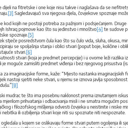
jeli na fitretske i one koje nisu takve i naglašava da se nefitrets
aju.
[3]
Sagledavajući sva njegova djela, čovjekove spoznaje možem
e kod kojih ne postoji potreba za pažnjom i podsjećanjem. Druge č
 Šejh Ishraq pojmove kao što su jedinstvo i mnoštvo
[4]
te sudove p
etske spoznaje.
[5]
jek stječe posredstvom čula kao što su čulo vida, sluha, okusa, mir
cipiraju se spoljašnja stanja i oblici stvari (poput boje, količine i o
stajuće stvari.
[6]
utnosti stvari (koja je predmet percepcije) i u ovome leži razlika i
je moguće zamisliti predmet viđenja i bez njegovog prisustva (is
ca za imaginacijske forme, kaže: “Mjesto nastanka imaginacijskih form
 nastoji sjetiti neke stvari, u njemu se iznova javlja sposobnost o
 dušu.”
[8]
cijski mudrac te što ima posebnu naklonost prema iznutarnjem isku
mjerilom prihvatanja i odbacivanja misli i ne smatra mogućim postiz
gičkog i filozofskog mišljenja odvesti čovjeka u neistinite i niske 
bitka ili ozbiljenja stvari koje niti su spoznate niti nespoznate.
ogledala u kojem se oslikavaju forme stvari putem ogoljenja ili s