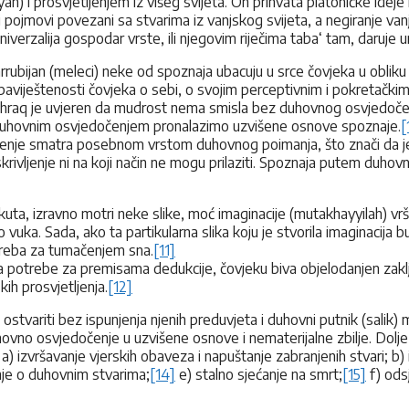
h) i prosvjetljenjem iz višeg svijeta. On prihvata platoničke ideje
lni pojmovi povezani sa stvarima iz vanjskog svijeta, a negiranje v
verzalija gospodar vrste, ili njegovim riječima taba‘ tam, daruje un
ubijan (meleci) neke od spoznaja ubacuju u srce čovjeka u obliku 
iještenosti čovjeka o sebi, o svojim perceptivnim i pokretačkim m
Ishraq je uvjeren da mudrost nema smisla bez duhovnog osvjedoč
nim duhovnim osvjedočenjem pronalazimo uzvišene osnove spoznaje.
[
nje smatra posebnom vrstom duhovnog poimanja, što znači da je
krivljenje ni na koji način ne mogu prilaziti. Spoznaja putem duho
ta, izravno motri neke slike, moć imaginacije (mutakhayyilah) vrši 
kao vuka. Sada, ako ta partikularna slika koju je stvorila imaginac
treba za tumačenjem sna.
[11]
ja potrebe za premisama dedukcije, čovjeku biva objelodanjen zaklj
ih prosvjetljenja.
[12]
variti bez ispunjenja njenih preduvjeta i duhovni putnik (salik) 
duhovno osvjedočenje u uzvišene osnove i nematerijalne zbilje. Dol
a: a) izvršavanje vjerskih obaveza i napuštanje zabranjenih stvari; b
nje o duhovnim stvarima;
[14]
e) stalno sjećanje na smrt;
[15]
f) odsj