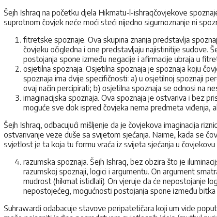
Šejh Ishraq na početku djela Hikmatu-l-ishraqčovjekove spoznaje di
suprotnom čovjek neće moći steći nijedno sigurnoznanje ni spozn
fitretske spoznaje. Ova skupina znanja predstavlja spoznaj
čovjeku očigledna i one predstavljaju najistinitije sudove.
postojanja spone između negacije i afirmacije ubraja u fitr
osjetilna spoznaja. Osjetilna spoznaja je spoznaja koju čov
spoznaja ima dvije specifičnosti: a) u osjetilnoj spoznaji per
ovaj način percipirati; b) osjetilna spoznaja se odnosi na ne
imaginacijska spoznaja. Ova spoznaja je ostvariva i bez pris
moguće sve dok ispred čovjeka nema predmeta viđenja, ali 
Šejh Ishraq, odbacujući mišljenje da je čovjekova imaginacija rizni
ostvarivanje veze duše sa svijetom sjećanja. Naime, kada se čovjek
svjetlost je ta koja tu formu vraća iz svijeta sjećanja u čovjekovu
razumska spoznaja. Šejh Ishraq, bez obzira što je ilumina
razumskoj spoznaji, logici i argumentu. On argument smatra 
mudrost (hikmat istidlali). On vjeruje da će nepostojanje lo
nepostojećeg, mogućnosti postojanja spone između bitka i ne
Suhrawardi odabacuje stavove peripatetičara koji um vide poput 