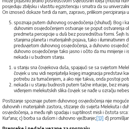
može pojasniti jedino posredstvom svjetlosnih ideja (muthul nuriya
posjeduju zbiljsku i vlastitu egzistenciju i smatra da su univerza
On iznoseći dokaze tvrdi da nam, zapravo, prilikom percipiranja uni
spoznaja putem duhovnog osvjedočenja (shuhud). Bog i karr
duhovnim osvjedočenjem ostvaruje se poput ostvarenja obav
predmeta percepcije u duši bez posredništva formi. Šejh 
stanjima planeta i materijalnih pojava, tako i iluminativ
preduvjetom duhovnog osvjedočenja, a duhovno osvjedoče
duhovno osvjedočenje tako jasno i očito da mu mnijenje i is
nekada i u budnom stanju.
u stanju sna čovjekova duša, spajajući se sa svijetom Meleku
čovjek u snu vidi neprijatelja kojeg imaginacija predstavi 
potrebu za tumačenjem, a ako nije takva, onda postoji po
nekada i u stanju budnosti putem tačne intuicije, bez iman
viđenjem melekutskih slika čovjek se nađe u ozračju nebesk
Postizanje spoznaje putem duhovnog osvjedočenja nije moguće ost
duhovnih i materijalnih zastora, stizanje do svijeta Melekuta i 
osvjedočenja, a među njih spadaju i suptilnost misli i čistota src
Kur'ana; c) borba sa dušom i duhovno vježbanje;
[13]
d) promišlja
Prepreke i nedaće vezane za spoznaju