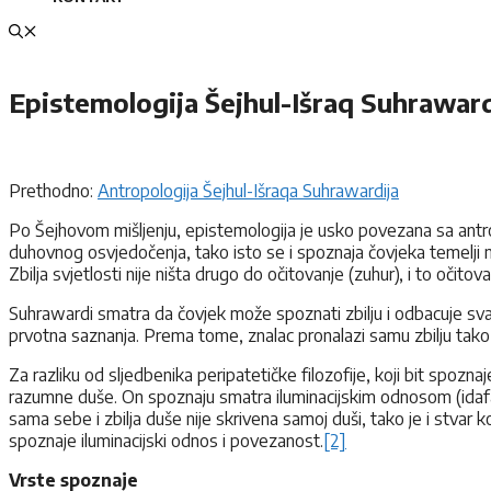
Epistemologija Šejhul-Išraq Suhraward
Prethodno:
Antropologija Šejhul-Išraqa Suhrawardija
Po Šejhovom mišljenju, epistemologija je usko povezana sa antr
duhovnog osvjedočenja, tako isto se i spoznaja čovjeka temelji na 
Zbilja svjetlosti nije ništa drugo do očitovanje (zuhur), i to očitov
Suhrawardi smatra da čovjek može spoznati zbilju i odbacuje svaku 
prvotna saznanja. Prema tome, znalac pronalazi samu zbilju tako
Za razliku od sljedbenika peripatetičke filozofije, koji bit spozna
razumne duše. On spoznaju smatra iluminacijskim odnosom (idafai 
sama sebe i zbilja duše nije skrivena samoj duši, tako je i stvar k
spoznaje iluminacijski odnos i povezanost.
[2]
Vrste spoznaje