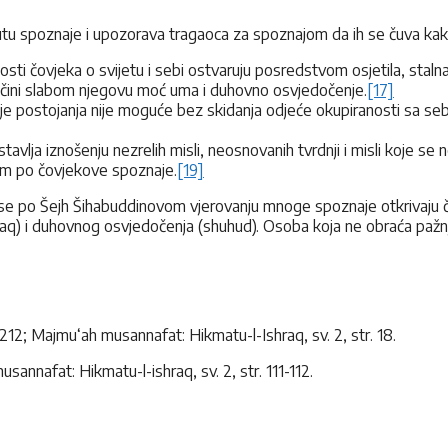
utu spoznaje i upozorava tragaoca za spoznajom da ih se čuva kak
sti čovjeka o svijetu i sebi ostvaruju posredstvom osjetila, staln
vika čini slabom njegovu moć uma i duhovno osvjedočenje.
[17]
ilje postojanja nije moguće bez skidanja odjeće okupiranosti sa s
avlja iznošenju nezrelih misli, neosnovanih tvrdnji i misli koje se 
m po čovjekove spoznaje.
[19]
se po Šejh Šihabuddinovom vjerovanju mnoge spoznaje otkrivaju čo
raq) i duhovnog osvjedočenja (shuhud). Osoba koja ne obraća paž
212; Majmu‘ah musannafat: Hikmatu-l-Ishraq, sv. 2, str. 18.
annafat: Hikmatu-l-ishraq, sv. 2, str. 111-112.