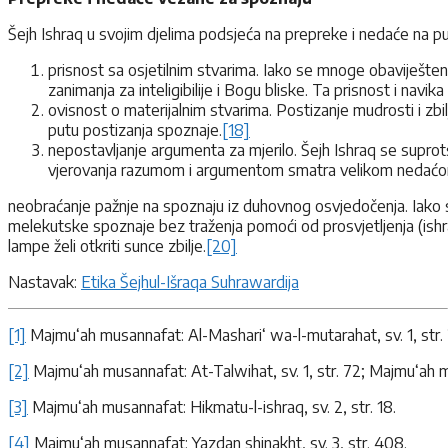
Šejh Ishraq u svojim djelima podsjeća na prepreke i nedaće na p
prisnost sa osjetilnim stvarima. Iako se mnoge obaviješteno
zanimanja za inteligibilije i Bogu bliske. Ta prisnost i na
ovisnost o materijalnim stvarima. Postizanje mudrosti i zb
putu postizanja spoznaje.
[18]
nepostavljanje argumenta za mjerilo. Šejh Ishraq se suprotst
vjerovanja razumom i argumentom smatra velikom nedaćo
neobraćanje pažnje na spoznaju iz duhovnog osvjedočenja. Iako 
melekutske spoznaje bez traženja pomoći od prosvjetljenja (ish
lampe želi otkriti sunce zbilje.
[20]
Nastavak:
Etika Šejhul-Išraqa Suhrawardija
[1]
Majmu‘ah musannafat: Al-Mashari‘ wa-l-mutarahat, sv. 1, str. 
[2]
Majmu‘ah musannafat: At-Talwihat, sv. 1, str. 72; Majmu‘ah mus
[3]
Majmu‘ah musannafat: Hikmatu-l-ishraq, sv. 2, str. 18.
[4]
Majmu‘ah musannafat: Yazdan shinakht, sv. 3, str. 408.