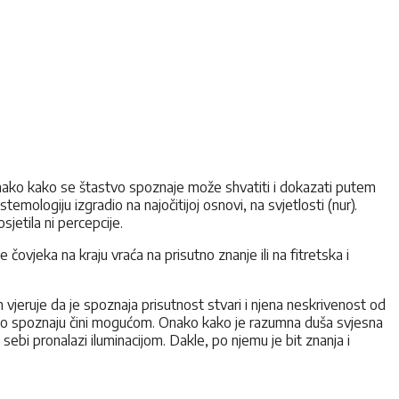
onako kako se štastvo spoznaje može shvatiti i dokazati putem
mologiju izgradio na najočitijoj osnovi, na svjetlosti (nur).
sjetila ni percepcije.
čovjeka na kraju vraća na prisutno znanje ili na fitretska i
in vjeruje da je spoznaja prisutnost stvari i njena neskrivenost od
o što spoznaju čini mogućom. Onako kako je razumna duša svjesna
 sebi pronalazi iluminacijom. Dakle, po njemu je bit znanja i