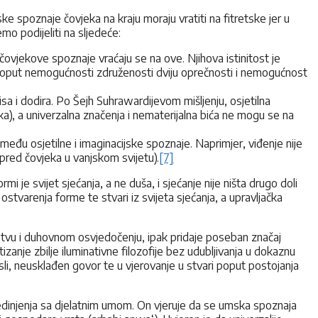
ke spoznaje čovjeka na kraju moraju vratiti na fitretske jer u
o podijeliti na sljedeće:
ovjekove spoznaje vraćaju se na ove. Njihova istinitost je
oput nemogućnosti združenosti dviju oprečnosti i nemogućnost
isa i dodira. Po Šejh Suhrawardijevom mišljenju, osjetilna
blika), a univerzalna značenja i nematerijalna bića ne mogu se na
zmeđu osjetilne i imaginacijske spoznaje. Naprimjer, viđenje nije
pred čovjeka u vanjskom svijetu).
[7]
i je svijet sjećanja, a ne duša, i sjećanje nije ništa drugo doli
stvarenja forme te stvari iz svijeta sjećanja, a upravljačka
stvu i duhovnom osvjedočenju, ipak pridaje poseban značaj
anje zbilje iluminativne filozofije bez udubljivanja u dokaznu
misli, neusklađen govor te u vjerovanje u stvari poput postojanja
jedinjenja sa djelatnim umom. On vjeruje da se umska spoznaja