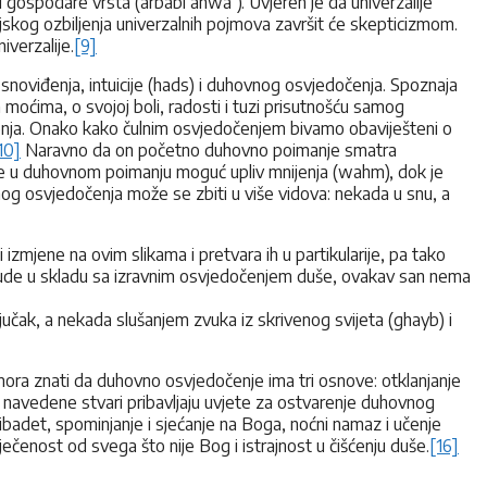
 i gospodare vrsta (arbabi anwa‘). Uvjeren je da univerzalije
anjskog ozbiljenja univerzalnih pojmova završit će skepticizmom.
iverzalije.
[9]
snoviđenja, intuicije (hads) i duhovnog osvjedočenja. Spoznaja
oćima, o svojoj boli, radosti i tuzi prisutnošću samog
enja. Onako kako čulnim osvjedočenjem bivamo obaviješteni o
10]
Naravno da on početno duhovno poimanje smatra
 u duhovnom poimanju moguć upliv mnijenja (wahm), dok je
vnog osvjedočenja može se zbiti u više vidova: nekada u snu, a
izmjene na ovim slikama i pretvara ih u partikularije, pa tako
ija bude u skladu sa izravnim osvjedočenjem duše, ovakav san nema
učak, a nekada slušanjem zvuka iz skrivenog svijeta (ghayb) i
mora znati da duhovno osvjedočenje ima tri osnove: otklanjanje
je navedene stvari pribavljaju uvjete za ostvarenje duhovnog
) ibadet, spominjanje i sjećanje na Boga, noćni namaz i učenje
ečenost od svega što nije Bog i istrajnost u čišćenju duše.
[16]