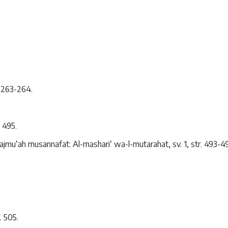
. 263-264.
 495.
ajmu‘ah musannafat: Al-mashari‘ wa-l-mutarahat, sv. 1, str. 493-4
. 505.