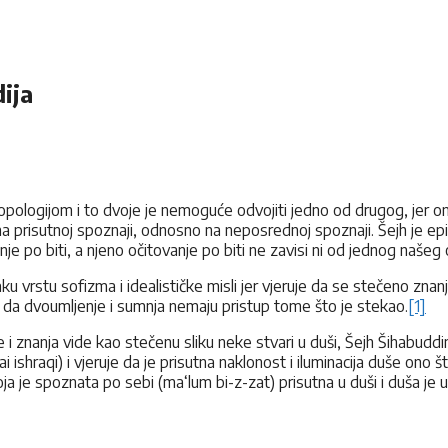
ija
opologijom i to dvoje je nemoguće odvojiti jedno od drugog, jer 
prisutnoj spoznaji, odnosno na neposrednoj spoznaji. Šejh je episte
anje po biti, a njeno očitovanje po biti ne zavisi ni od jednog našeg o
vrstu sofizma i idealističke misli jer vjeruje da se stečeno znanje 
 da dvoumljenje i sumnja nemaju pristup tome što je stekao.
[1]
je i znanja vide kao stečenu sliku neke stvari u duši, Šejh Šihabudd
ishraqi) i vjeruje da je prisutna naklonost i iluminacija duše on
oja je spoznata po sebi (ma‘lum bi-z-zat) prisutna u duši i duša je u