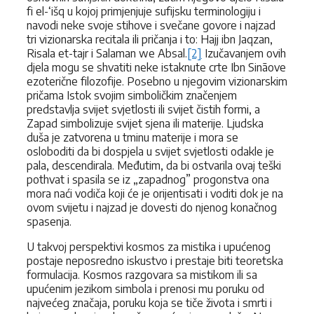
fi el-‘išq u kojoj primjenjuje sufijsku terminologiju i
navodi neke svoje stihove i svečane govore i najzad
tri vizionarska recitala ili pričanja i to: Hajj ibn Jaqzan,
Risala et-tajr i Salaman we Absal.
[2]
Izučavanjem ovih
djela mogu se shvatiti neke istaknute crte Ibn Sināove
ezoterične filozofije. Posebno u njegovim vizionarskim
pričama Istok svojim simboličkim značenjem
predstavlja svijet svjetlosti ili svijet čistih formi, a
Zapad simbolizuje svijet sjena ili materije. Ljudska
duša je zatvorena u tminu materije i mora se
osloboditi da bi dospjela u svijet svjetlosti odakle je
pala, descendirala. Međutim, da bi ostvarila ovaj teški
pothvat i spasila se iz „zapadnog” progonstva ona
mora naći vodiča koji će je orijentisati i voditi dok je na
ovom svijetu i najzad je dovesti do njenog konačnog
spasenja.
U takvoj perspektivi kosmos za mistika i upućenog
postaje neposredno iskustvo i prestaje biti teoretska
formulacija. Kosmos razgovara sa mistikom ili sa
upućenim jezikom simbola i prenosi mu poruku od
najvećeg značaja, poruku koja se tiče života i smrti i