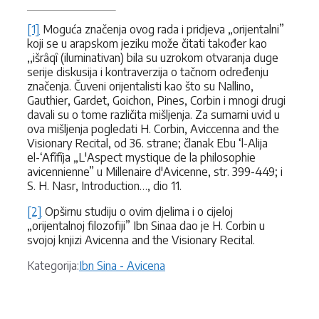
[1]
Moguća značenja ovog rada i pridjeva „orijentalni”
koji se u arapskom jeziku može čitati također kao
,,išrâqî (iluminativan) bila su uzrokom otvaranja duge
serije diskusija i kontraverzija o tačnom određenju
značenja. Čuveni orijentalisti kao što su Nallino,
Gauthier, Gardet, Goichon, Pines, Corbin i mnogi drugi
davali su o tome različita mišljenja. Za sumarni uvid u
ova mišljenja pogledati H. Corbin, Aviccenna and the
Visionary Recital, od 36. strane; članak Ebu ‘l-Alija
el-‘Afîfîja „L'Aspect mystique de la philosophie
avicennienne” u Millenaire d'Avicenne, str. 399-449; i
S. H. Nasr, Introduction…, dio 11.
[2]
Opširnu studiju o ovim djelima i o cijeloj
„orijentalnoj filozofiji” Ibn Sinaa dao je H. Corbin u
svojoj knjizi Avicenna and the Visionary Recital.
Kategorije
Kategorija:
Ibn Sina - Avicena