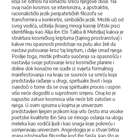
koja se odnosi na konačnu sreću njegove duše. Na
ovaj način kosmos se interiorizira, a apstraktni,
racionalistički jezik peripatetičkih filozofa se
transformira u konkretni, simbolički jezik. Mistik uči od
svog vodiča, učitelja (kojeg mnogi kasniji ši'itski pisci
identifikuju kao Alija ibn Ebi Taliba ili Mehdija) kakva je
struktura kosmičkog kriptuma (tajnog prostranstva) i
kakve mu opasnosti predstoje na putu ako želi da
nastavi putovanje kroz taj kriptum, i dalje iznad njega.
Poslije toga, mistik prihvata suočenja sa opasnošću i
nastavlja svoje putovanje kroz kosmičke planine i
doline dok konačno ne izađe iz svijeta formalnog
manifestovanja i na kraju se susreće sa smrću koja
predstavlja rađanje u drugi, spiritualni život i koja
svjedoči o tome da se ovaj spiritualni proces i uspon
više neće dogoditi u suprotnom smjeru. Onaj ko je
napustio zatvor kosmosa više neće biti zatočen u
njega. U ovim spisima u kojima je univerzum
predstavljen lijepim jezikom koji vrlo često ima visoke
poetske kvalitete Ibn Sina se mnogo oslanja na ulogu
meleka kao vodičâ ljudi i kao snaga koje pokreću i
usmjeravaju univerzum. Angeologija je u stvari bitna
grana istočnjačke filozofije kod Ibn Sināa, kao što je