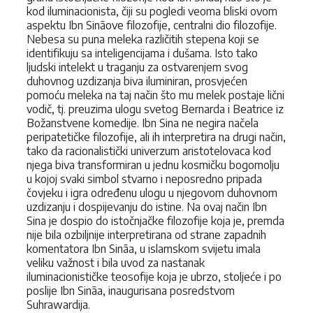
kod iluminacionista, čiji su pogledi veoma bliski ovom
aspektu Ibn Sināove filozofije, centralni dio filozofije.
Nebesa su puna meleka različitih stepena koji se
identifikuju sa inteligencijama i dušama. Isto tako
ljudski intelekt u traganju za ostvarenjem svog
duhovnog uzdizanja biva iluminiran, prosvjećen
pomoću meleka na taj način što mu melek postaje lični
vodič, tj. preuzima ulogu svetog Bernarda i Beatrice iz
Božanstvene komedije. Ibn Sina ne negira načela
peripatetičke filozofije, ali ih interpretira na drugi način,
tako da racionalistički univerzum aristotelovaca kod
njega biva transformiran u jednu kosmičku bogomolju
u kojoj svaki simbol stvarno i neposredno pripada
čovjeku i igra određenu ulogu u njegovom duhovnom
uzdizanju i dospijevanju do istine. Na ovaj način Ibn
Sina je dospio do istočnjačke filozofije koja je, premda
nije bila ozbiljnije interpretirana od strane zapadnih
komentatora Ibn Sināa, u islamskom svijetu imala
veliku važnost i bila uvod za nastanak
iluminacionističke teosofije koja je ubrzo, stoljeće i po
poslije Ibn Sināa, inaugurisana posredstvom
Suhrawardija.