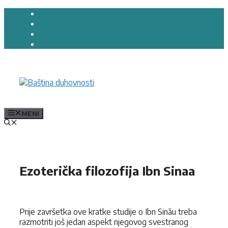
Preskoči
na
sadržaj
MENI
Ezoterička filozofija Ibn Sinaa
Prije završetka ove kratke studije o Ibn Sināu treba
razmotriti još jedan aspekt njegovog svestranog