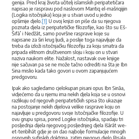
genija. Pred kraj života učitelj islamskih peripatetičara
napisao je raspravu pod naslovom Mantiq el-mašriqijjin
(Logika istočnjaka) koja je u stvari uvod u jedno
opširnije djelo.
[1]
U ovoj knjizi on piše da su njegova
poznata djela iz peripatetičke filozofije, kao što su Eš-
Šifâ’ i Nedžât, samo površne rasprave koje su
napisane za širi krug ljudi, a poslije toga najavljuje da
treba da izloži istočnjačku filozofiju za koju smatra da
pripada elitnom društvenom sloju i koju on u stvari
naziva naukom elite. Nažalost, nastavak ove knjige
nije sačuvan pa se ne može tačno odrediti na šta je Ibn
Sina mislio kada tako govori u ovom zapanjujućem
predgovoru.
Ipak ako sagledamo cjelokupan pisani opus Ibn Sināa,
vidjećemo da u njemu ima nekih djela koja se u osnovi
razlikuju od njegovih peripatetičkih spisa što ukazuje
na postojanje nekih dijelova velike rasprave koju on
najavljuje u predgovoru svoje Istočnjačke filozofije. U
ovu grupu spisa, pored Logike istočnjaka, spadaju tri
posljednja dijela njegovog posljednjeg djela Išârât we-
et-tenbîhât gdje je on dao najbolje formulacije mnogih
osnovnih sufijskih doktrina, zatim njegovo djelo Risala