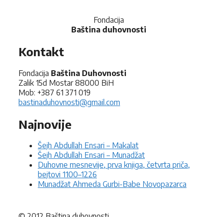
Fondacija
Baština duhovnosti
Kontakt
Fondacija
Baština Duhovnosti
Zalik 15d Mostar 88000 BiH
Mob: +387 61 371 019
bastinaduhovnosti@gmail.com
Najnovije
Šejh Abdullah Ensari – Makalat
Šejh Abdullah Ensari – Munadžat
Duhovne mesnevije, prva knjiga, četvrta priča,
bejtovi 1100–1226
Munadžat Ahmeda Gurbi-Babe Novopazarca
© 2012 Baština duhovnosti