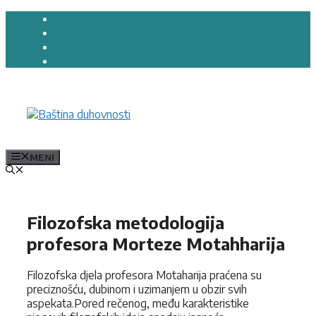
Preskoči
na
sadržaj
MENI
Filozofska metodologija
profesora Morteze Motahharija
Filozofska djela profesora Motaharija praćena su
preciznošću, dubinom i uzimanjem u obzir svih
aspekata.Pored rečenog, među karakteristike