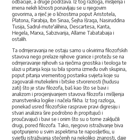
odbacuje, a druge podržava. Iz tog razloga, mišljenja i
imena nekih ličnosti ponavljaju se u njegovim
govorima, a riječ je o ličnostima poput Aristotela,
Platona, Farabija, Ibn Sinaa, Šejha Išraqa, Nasiruddina
Tusija, Sadrul-mute'alihina, Descartesa, Kanta,
Hegela, Marxa, Sabzivarija, Allame Tabatabaija i
ostalih.
Ta odmjeravanja ne ostaju samo u okvirima filozofskih
stavova nego prelaze njihove granice i protežu se na
odmjeravanje njihovih sa riječima gnostika i teologa te
ulazi u pitanja koja su bila sporna između ovih skupina,
poput pitanja vremenitog postanka svijeta koje su
zagovarali mutekelimi i bitske stvorenosti (hudusu
zati) što je stav filozofa, baš kao što se bavi i
analizom i procjenjivanjem stavova filozofa i mišljenja
znanstvenika logike i načela fikha. Iz tog razloga,
ponekad usred filozofske rasprave pravi digresiju i
stvari analizira šire podrobno ih propitujući i
proučavajući i bavi se i onim što su o tome zaključili
drugi, pored filozofa. Tako, njegovo istraživanje biva
upotpunjeno u svim aspektima te naposljetku, u
svjetlu istraživanja stečenih na nekoliko znanosti, daje