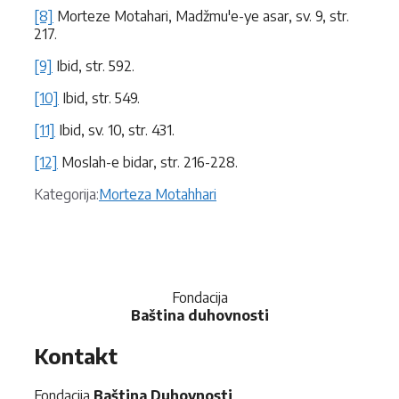
[8]
Morteze Motahari, Madžmu'e-ye asar, sv. 9, str.
217.
[9]
Ibid, str. 592.
[10]
Ibid, str. 549.
[11]
Ibid, sv. 10, str. 431.
[12]
Moslah-e bidar, str. 216-228.
Kategorije
Kategorija:
Morteza Motahhari
Fondacija
Baština duhovnosti
Kontakt
Fondacija
Baština Duhovnosti