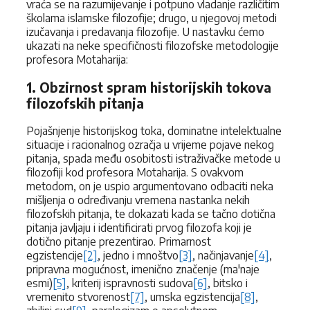
vraća se na razumijevanje i potpuno vladanje različitim
školama islamske filozofije; drugo, u njegovoj metodi
izučavanja i predavanja filozofije. U nastavku ćemo
ukazati na neke specifičnosti filozofske metodologije
profesora Motaharija:
1. Obzirnost spram historijskih tokova
filozofskih pitanja
Pojašnjenje historijskog toka, dominatne intelektualne
situacije i racionalnog ozračja u vrijeme pojave nekog
pitanja, spada među osobitosti istraživačke metode u
filozofiji kod profesora Motaharija. S ovakvom
metodom, on je uspio argumentovano odbaciti neka
mišljenja o određivanju vremena nastanka nekih
filozofskih pitanja, te dokazati kada se tačno dotična
pitanja javljaju i identificirati prvog filozofa koji je
dotično pitanje prezentirao. Primarnost
egzistencije
[2]
, jedno i mnoštvo
[3]
, načinjavanje
[4]
,
pripravna mogućnost, imenično značenje (ma'naje
esmi)
[5]
, kriterij ispravnosti sudova
[6]
, bitsko i
vremenito stvorenost
[7]
, umska egzistencija
[8]
,