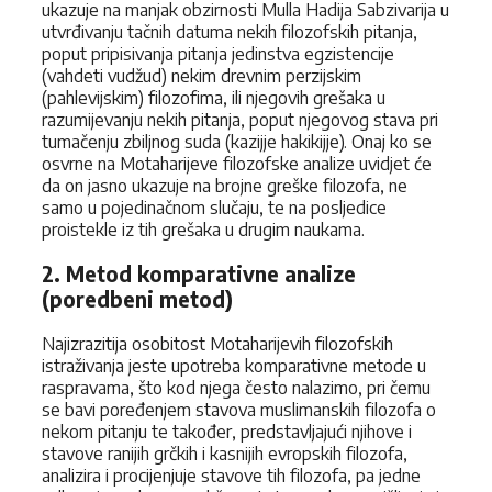
ukazuje na manjak obzirnosti Mulla Hadija Sabzivarija u
utvrđivanju tačnih datuma nekih filozofskih pitanja,
poput pripisivanja pitanja jedinstva egzistencije
(vahdeti vudžud) nekim drevnim perzijskim
(pahlevijskim) filozofima, ili njegovih grešaka u
razumijevanju nekih pitanja, poput njegovog stava pri
tumačenju zbiljnog suda (kazijje hakikijje). Onaj ko se
osvrne na Motaharijeve filozofske analize uvidjet će
da on jasno ukazuje na brojne greške filozofa, ne
samo u pojedinačnom slučaju, te na posljedice
proistekle iz tih grešaka u drugim naukama.
2. Metod komparativne analize
(poredbeni metod)
Najizrazitija osobitost Motaharijevih filozofskih
istraživanja jeste upotreba komparativne metode u
raspravama, što kod njega često nalazimo, pri čemu
se bavi poređenjem stavova muslimanskih filozofa o
nekom pitanju te također, predstavljajući njihove i
stavove ranijih grčkih i kasnijih evropskih filozofa,
analizira i procijenjuje stavove tih filozofa, pa jedne