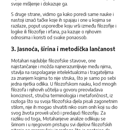
svoje mišljenje i dokazuje ga.
S druge strane, vidimo ga kako poredi same nauke i
nastoji iznaći tačke koje ih spajaju i one u kojima se
razilaze, poput usporedbe koju vrši između filozofije i
logike ili filozofije i irfana, pa kazuje o njihovim
odnosima i koristi od svake ponaosob.
3. Jasnoća, širina i metodička lančanost
Motahari najdublje filozofske stavove, one
najistančanije i možda najnerazumljivije među njima,
stavlja na raspolaganje intelektualcima i tragateljima
za znanjem kojima to nije struka, što je samo po sebi
jedna rijetka odlika. U filozofskom nauku, kod mnogih
filozofa i njihovih učitelja u govoru preovladava
konciznost, stručna terminologija i metaforičnost, iz
razloga što su svoja filozofska djela pisali zagonetnim
stilom, nije ih mogao shvatiti niko osim onih koji su dio
svog života proveli učeći i predajući filozofiju. Za
razliku od toga, Motaharijeve analize odlikuju se
širinom i u njegovom pristupu svi dijelovi filozofskih