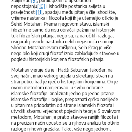
zbiljni sud
[9]
, paralogizam o apsolutnom
nepostojanju
[10]
i Ishodište postanka svijeta u
pravječnosti
[11]
, spadaju među pitanja čije ishodište,
vrijeme nastanka i filozofa koji ih je utemeljio otkrio je
Šehid Motahari. Prema njegovom stavu, islamski
filozofi ne samo da nisu obraćali pažnju na historijski
tok filozofskih pitanja, nego su, iz naročitih razloga,
osigurali povode nastanka nekih nejasnoća i sumnji.
Shodno Motaharijevom mišljenju, Šejh Išraq je više
nego bilo koji drugi filozof iznio zabluđujuće stavove u
pogledu historijskih korijena filozofskih pitanja.
Motahari vjeruje da je i Hadži Sabzivari također, na
svoj način, imao velikog udjela u skretanju stvari na
stranputicu kad je riječ o historijskim korijenima. On je
ovom metodom namjeravao, u svrhu odbrane
islamske filozofije, analizirati jedno po jedno pitanje
islamske filozofije i logike, prepoznati grčko naslijeđe
u pitanjima pridodatim od strane islamskih filozofa i
utvrditi stvarnu vrijednost pojedinih teorija. S ovakvom
metodom, Motahari je pratio stavove ranijih filozofa i
na precizan način upustio se u njihovu analizu te otkrio
razloge njihovih grešaka. Tako, više nego jednom,