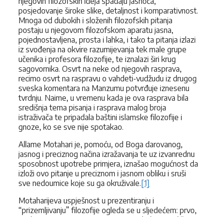
njegovih filozofskih ideja spadaju jasnoća,
posjedovanje široke slike, detaljnost i komparativnost.
Mnoga od dubokih i složenih filozofskih pitanja
postaju u njegovom filozofskom aparatu jasna,
pojednostavljena, prosta i lahka, i tako ta pitanja izlazi
iz svođenja na okvire razumijevanja tek male grupe
učenika i profesora filozofije, te iznalazi širi krug
sagovornika. Osvrt na neke od njegovih rasprava,
recimo osvrt na raspravu o vahdeti-vudžudu iz drugog
sveska komentara na Manzumu potvrđuje iznesenu
tvrdnju. Naime, u vremenu kada je ova rasprava bila
središnja tema pisanja i rasprava malog broja
istraživača te pripadala baštini islamske filozofije i
gnoze, ko se sve nije spotakao.
Allame Motahari je, pomoću, od Boga darovanog,
jasnog i preciznog načina izražavanja te uz izvanrednu
sposobnost upotrebe primjera, iznašao mogućnost da
izloži ovo pitanje u preciznom i jasnom obliku i sruši
sve nedoumice koje su ga okruživale.
[1]
Motaharijeva uspješnost u prezentiranju i
“prizemljivanju” filozofije ogleda se u sljedećem: prvo,