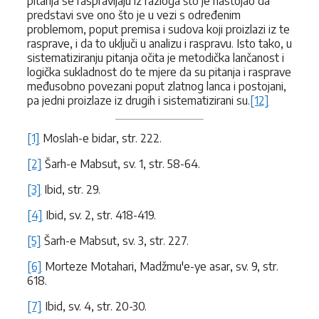
pitanja se raspravljaju iz razloga što je nastojao da
predstavi sve ono što je u vezi s određenim
problemom, poput premisa i sudova koji proizlazi iz te
rasprave, i da to uključi u analizu i raspravu. Isto tako, u
sistematiziranju pitanja očita je metodička lančanost i
logička sukladnost do te mjere da su pitanja i rasprave
međusobno povezani poput zlatnog lanca i postojani,
pa jedni proizlaze iz drugih i sistematizirani su.
[12]
[1]
Moslah-e bidar, str. 222.
[2]
Šarh-e Mabsut, sv. 1, str. 58-64.
[3]
Ibid, str. 29.
[4]
Ibid, sv. 2, str. 418-419.
[5]
Šarh-e Mabsut, sv. 3, str. 227.
[6]
Morteze Motahari, Madžmu'e-ye asar, sv. 9, str.
618.
[7]
Ibid, sv. 4, str. 20-30.