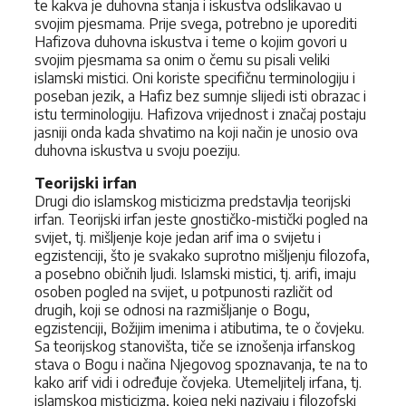
te kakva je duhovna stanja i iskustva odslikavao u
svojim pjesmama. Prije svega, potrebno je uporediti
Hafizova duhovna iskustva i teme o kojim govori u
svojim pjesmama sa onim o čemu su pisali veliki
islamski mistici. Oni koriste specifičnu terminologiju i
poseban jezik, a Hafiz bez sumnje slijedi isti obrazac i
istu terminologiju. Hafizova vrijednost i značaj postaju
jasniji onda kada shvatimo na koji način je unosio ova
duhovna iskustva u svoju poeziju.
Teorijski irfan
Drugi dio islamskog misticizma predstavlja teorijski
irfan. Teorijski irfan jeste gnostičko-mistički pogled na
svijet, tj. mišljenje koje jedan arif ima o svijetu i
egzistenciji, što je svakako suprotno mišljenju filozofa,
a posebno običnih ljudi. Islamski mistici, tj. arifi, imaju
osoben pogled na svijet, u potpunosti različit od
drugih, koji se odnosi na razmišljanje o Bogu,
egzistenciji, Božijim imenima i atibutima, te o čovjeku.
Sa teorijskog stanovišta, tiče se iznošenja irfanskog
stava o Bogu i načina Njegovog spoznavanja, te na to
kako arif vidi i određuje čovjeka. Utemeljitelj irfana, tj.
islamskog misticizma, kojeg neki nazivaju i filozofski