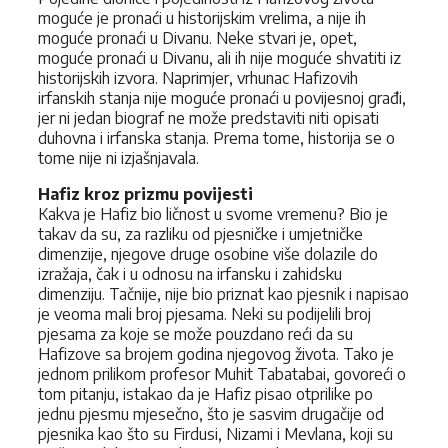
moguće je pronaći u historijskim vrelima, a nije ih
moguće pronaći u Divanu. Neke stvari je, opet,
moguće pronaći u Divanu, ali ih nije moguće shvatiti iz
historijskih izvora. Naprimjer, vrhunac Hafizovih
irfanskih stanja nije moguće pronaći u povijesnoj građi,
jer ni jedan biograf ne može predstaviti niti opisati
duhovna i irfanska stanja. Prema tome, historija se o
tome nije ni izjašnjavala.
Hafiz kroz prizmu povijesti
Kakva je Hafiz bio ličnost u svome vremenu? Bio je
takav da su, za razliku od pjesničke i umjetničke
dimenzije, njegove druge osobine više dolazile do
izražaja, čak i u odnosu na irfansku i zahidsku
dimenziju. Tačnije, nije bio priznat kao pjesnik i napisao
je veoma mali broj pjesama. Neki su podijelili broj
pjesama za koje se može pouzdano reći da su
Hafizove sa brojem godina njegovog života. Tako je
jednom prilikom profesor Muhit Tabatabai, govoreći o
tom pitanju, istakao da je Hafiz pisao otprilike po
jednu pjesmu mjesečno, što je sasvim drugačije od
pjesnika kao što su Firdusi, Nizami i Mevlana, koji su