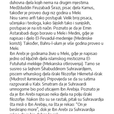
duhovna djela kojih nema na drugim mjestima.
Medžduddin Firuzabadi Širazi, pisac djela Kamus,
također je proveo dugi niz godina u Meki.
Nisu samo arifi tako postupali. Velik broj pisaca,
učenjaka i teologa, kako šiijskih tako i sunijskih,
postupao je na isti način. Poznato je da je Emin
Astarabadi dugo boravio u Meki i Medini, gdje je
napisao i djelo El-Fevaidul-medenijje (Medinske
koristi). Također, Bahru-l-ulum je više godina proveo u
Meki.
Ibn Arebi je godinama živio u Meki, gdje je napisao
jedno od ključnih djela islamskog misticizma El-
Futuhatul-mekkijje (Mekanska otkrovenja). Tamo se
susreo sa šejhom Šihabuddinom Suhravardijem,
piscem vrhunskog djela išraki filozofije Hikmetul-išrak
(Mudrost iluminacije). Pripovijeda se da su satima
razgovarali u Kabi. Smatram da je Suhravardi
umnogome bio pod uticajem Ibn Arebija. Poznato je
da je Ibn Arebi napisao neka djela na polju išraki
filozofije. Nakon što su se rastali, pitali su Suhravardija
šta misli o Ibn Arebiju, na šta je rekao: “On je
beskrajno more”, dok je Ibn Arebi za Suhravardija