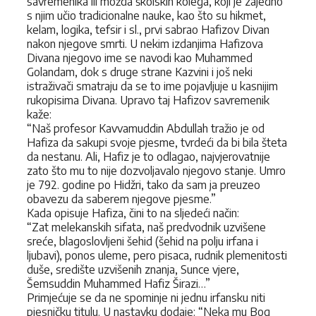
savremenika ili možda školskih kolega, koji je zajedno
s njim učio tradicionalne nauke, kao što su hikmet,
kelam, logika, tefsir i sl., prvi sabrao Hafizov Divan
nakon njegove smrti. U nekim izdanjima Hafizova
Divana njegovo ime se navodi kao Muhammed
Golandam, dok s druge strane Kazvini i još neki
istraživači smatraju da se to ime pojavljuje u kasnijim
rukopisima Divana. Upravo taj Hafizov savremenik
kaže:
“Naš profesor Kavvamuddin Abdullah tražio je od
Hafiza da sakupi svoje pjesme, tvrdeći da bi bila šteta
da nestanu. Ali, Hafiz je to odlagao, najvjerovatnije
zato što mu to nije dozvoljavalo njegovo stanje. Umro
je 792. godine po Hidžri, tako da sam ja preuzeo
obavezu da saberem njegove pjesme.”
Kada opisuje Hafiza, čini to na sljedeći način:
“Zat melekanskih sifata, naš predvodnik uzvišene
sreće, blagoslovljeni šehid (šehid na polju irfana i
ljubavi), ponos uleme, pero pisaca, rudnik plemenitosti
duše, središte uzvišenih znanja, Sunce vjere,
Šemsuddin Muhammed Hafiz Širazi…”
Primjećuje se da ne spominje ni jednu irfansku niti
pjesničku titulu. U nastavku dodaje: “Neka mu Bog