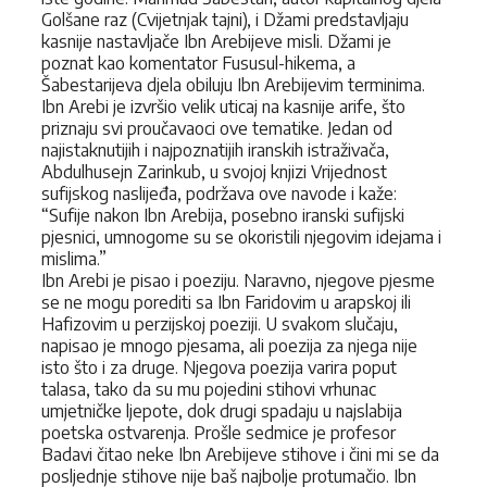
Golšane raz (Cvijetnjak tajni), i Džami predstavljaju
kasnije nastavljače Ibn Arebijeve misli. Džami je
poznat kao komentator Fususul-hikema, a
Šabestarijeva djela obiluju Ibn Arebijevim terminima.
Ibn Arebi je izvršio velik uticaj na kasnije arife, što
priznaju svi proučavaoci ove tematike. Jedan od
najistaknutijih i najpoznatijih iranskih istraživača,
Abdulhusejn Zarinkub, u svojoj knjizi Vrijednost
sufijskog naslijeđa, podržava ove navode i kaže:
“Sufije nakon Ibn Arebija, posebno iranski sufijski
pjesnici, umnogome su se okoristili njegovim idejama i
mislima.”
Ibn Arebi je pisao i poeziju. Naravno, njegove pjesme
se ne mogu porediti sa Ibn Faridovim u arapskoj ili
Hafizovim u perzijskoj poeziji. U svakom slučaju,
napisao je mnogo pjesama, ali poezija za njega nije
isto što i za druge. Njegova poezija varira poput
talasa, tako da su mu pojedini stihovi vrhunac
umjetničke ljepote, dok drugi spadaju u najslabija
poetska ostvarenja. Prošle sedmice je profesor
Badavi čitao neke Ibn Arebijeve stihove i čini mi se da
posljednje stihove nije baš najbolje protumačio. Ibn