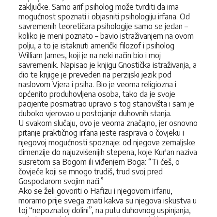
zaključke. Samo arif psiholog može tvrditi da ima
mogućnost spoznati i objasniti psihologiju irfana. Od
savremenih teoretičara psihologije samo se jedan –
koliko je meni poznato – bavio istraživanjem na ovom
polju, a to je istaknuti američki filozof i psiholog
William James, koji je na neki način bio i moj
savremenik. Napisao je knjigu Gnostička istraživanja, a
dio te knjige je preveden na perzijski jezik pod
naslovom Vjera i psiha. Bio je veoma religiozna i
općenito produhovljena osoba, tako da je svoje
pacijente posmatrao upravo s tog stanovišta i sam je
duboko vjerovao u postojanje duhovnih stanja.
U svakom slučaju, ovo je veoma značajno, jer osnovno
pitanje praktičnog irfana jeste rasprava o čovjeku i
njegovoj mogućnosti spoznaje: od njegove zemaljske
dimenzije do najuzvišenijih stepena, koje Kur'an naziva
susretom sa Bogom ili viđenjem Boga: “Ti ćeš, o
čovječe koji se mnogo trudiš, trud svoj pred
Gospodarom svojim naći.”
Ako se želi govoriti o Hafizu i njegovom irfanu,
moramo prije svega znati kakva su njegova iskustva u
toj “nepoznatoj dolini”, na putu duhovnog uspinjanja,