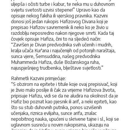
uljepša i očisti turbe i kabur, te neka mu u duhovnom
svijetu svetosti uzvisi stepene!” Upravo kao da
opisuje nekog fakiha ili vjerskog pravnika. Kazvini
donosi još jedan rukopis Hafizovog Divana koji je
prepisao Hafizov savremenik ili neko ko je živio u
razdoblju neposredno nakon njegove smrti. Kada taj
čovjek opisuje Hafiza, čini to na sljedeći način:
“Završen je Divan predvodnika svih učenih i mudrih,
kralja učača Kur'ana i najučenijih od potonjih naraštaja,
sunca vjere, Šemsuddina, našeg predvodnika
Muhammeda Hafiza, duše Božanskoga ruha,
najuspješnijeg trudbenika, blještave svjetlosti.”
Rahmetli Kazvini primjećuje:
“S obzirom na epitete i titule koje ovaj prepisivač, koji
je živio malo poslije ili čak za vrijeme Hafizova života,
pripisuje Hafizu, vidi se da ne aludira na okolnost da je
Hafiz bio poznat kao pjesnik ili arif, a neki epiteti, kao
što su stub duhovnih putnika, ponos uzvišenih
učenjaka, riznica evlijaha, sunce arifa, znalac
nepobitnog nauka, upućeni u skrivene tajne i sl., koji se
uglavnom susreću u novim rukopisima, ukazuju na