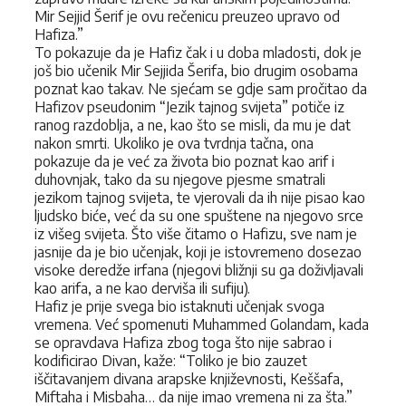
Mir Sejjid Šerif je ovu rečenicu preuzeo upravo od
Hafiza.”
To pokazuje da je Hafiz čak i u doba mladosti, dok je
još bio učenik Mir Sejjida Šerifa, bio drugim osobama
poznat kao takav. Ne sjećam se gdje sam pročitao da
Hafizov pseudonim “Jezik tajnog svijeta” potiče iz
ranog razdoblja, a ne, kao što se misli, da mu je dat
nakon smrti. Ukoliko je ova tvrdnja tačna, ona
pokazuje da je već za života bio poznat kao arif i
duhovnjak, tako da su njegove pjesme smatrali
jezikom tajnog svijeta, te vjerovali da ih nije pisao kao
ljudsko biće, već da su one spuštene na njegovo srce
iz višeg svijeta. Što više čitamo o Hafizu, sve nam je
jasnije da je bio učenjak, koji je istovremeno dosezao
visoke deredže irfana (njegovi bližnji su ga doživljavali
kao arifa, a ne kao derviša ili sufiju).
Hafiz je prije svega bio istaknuti učenjak svoga
vremena. Već spomenuti Muhammed Golandam, kada
se opravdava Hafiza zbog toga što nije sabrao i
kodificirao Divan, kaže: “Toliko je bio zauzet
iščitavanjem divana arapske književnosti, Keššafa,
Miftaha i Misbaha… da nije imao vremena ni za šta.”