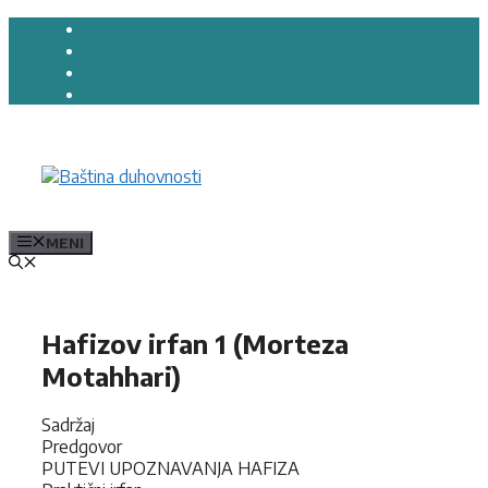
Preskoči
na
sadržaj
MENI
Hafizov irfan 1 (Morteza
Motahhari)
Sadržaj
Predgovor
PUTEVI UPOZNAVANJA HAFIZA