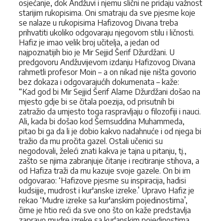
osjećanje, dok Andžuvi i njemu slični ne pridaju važnost
starijim rukopisima. Oni smatraju da sve pjesme koje
se nalaze u rukopisima Hafizovog Divana treba
prihvatiti ukoliko odgovaraju njegovom stilu i ličnosti.
Hafiz je imao velik broj učitelja, a jedan od
najpoznatijih bio je Mir Sejjid Šerif Džurdžani. U
predgovoru Andžuvijevom izdanju Hafizovog Divana
rahmetli profesor Moin – a on nikad nije ništa govorio
bez dokaza i odgovarajućih dokumenata – kaže:
“Kad god bi Mir Sejjid Šerif Alame Džurdžani došao na
mjesto gdje bi se čitala poezija, od prisutnih bi
zatražio da umjesto toga raspravljaju o filozofiji i nauci.
Ali, kada bi došao kod Šemsuddina Muhammeda,
pitao bi ga da li je dobio kakvo nadahnuće i od njega bi
tražio da mu pročita gazel. Ostali učenici su
negodovali, želeći znati kakva je tajna u pitanju, tj.,
zašto se njima zabranjuje čitanje i recitiranje stihova, a
od Hafiza traži da mu kazuje svoje gazele. On bi im
odgovarao: ‘Hafizove pjesme su inspiracija, hadisi
kudsijje, mudrost i kur'anske izreke.’ Upravo Hafiz je
rekao ‘Mudre izreke sa kur'anskim pojedinostima’,
čime je htio reći da sve ono što on kaže predstavlja
zapravo mudre izreke sa kur'anskim pojedinostima.