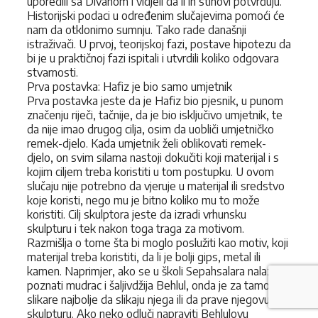
uporedili sa Divanom i vidjeli da li ih stihovi potvrđuju.
Historijski podaci u određenim slučajevima pomoći će
nam da otklonimo sumnju. Tako rade današnji
istraživači. U prvoj, teorijskoj fazi, postave hipotezu da
bi je u praktičnoj fazi ispitali i utvrdili koliko odgovara
stvarnosti.
Prva postavka: Hafiz je bio samo umjetnik
Prva postavka jeste da je Hafiz bio pjesnik, u punom
značenju riječi, tačnije, da je bio isključivo umjetnik, te
da nije imao drugog cilja, osim da uobliči umjetničko
remek-djelo. Kada umjetnik želi oblikovati remek-
djelo, on svim silama nastoji dokučiti koji materijal i s
kojim ciljem treba koristiti u tom postupku. U ovom
slučaju nije potrebno da vjeruje u materijal ili sredstvo
koje koristi, nego mu je bitno koliko mu to može
koristiti. Cilj skulptora jeste da izradi vrhunsku
skulpturu i tek nakon toga traga za motivom.
Razmišlja o tome šta bi moglo poslužiti kao motiv, koji
materijal treba koristiti, da li je bolji gips, metal ili
kamen. Naprimjer, ako se u školi Sepahsalara nalazi
poznati mudrac i šaljivdžija Behlul, onda je za tamošnje
slikare najbolje da slikaju njega ili da prave njegovu
skulpturu. Ako neko odluči napraviti Behlulovu