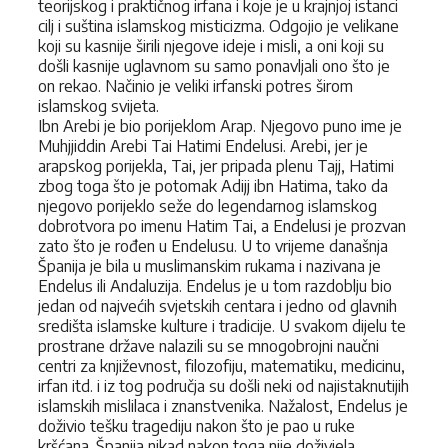
teorijskog i praktičnog irfana i koje je u krajnjoj istanci
cilj i suština islamskog misticizma. Odgojio je velikane
koji su kasnije širili njegove ideje i misli, a oni koji su
došli kasnije uglavnom su samo ponavljali ono što je
on rekao. Načinio je veliki irfanski potres širom
islamskog svijeta.
Ibn Arebi je bio porijeklom Arap. Njegovo puno ime je
Muhjjiddin Arebi Tai Hatimi Endelusi. Arebi, jer je
arapskog porijekla, Tai, jer pripada plenu Tajj, Hatimi
zbog toga što je potomak Adijj ibn Hatima, tako da
njegovo porijeklo seže do legendarnog islamskog
dobrotvora po imenu Hatim Tai, a Endelusi je prozvan
zato što je rođen u Endelusu. U to vrijeme današnja
Španija je bila u muslimanskim rukama i nazivana je
Endelus ili Andaluzija. Endelus je u tom razdoblju bio
jedan od najvećih svjetskih centara i jedno od glavnih
središta islamske kulture i tradicije. U svakom dijelu te
prostrane države nalazili su se mnogobrojni naučni
centri za književnost, filozofiju, matematiku, medicinu,
irfan itd. i iz tog područja su došli neki od najistaknutijih
islamskih mislilaca i znanstvenika. Nažalost, Endelus je
doživio tešku tragediju nakon što je pao u ruke
kršćana. Španija nikad nakon toga nije doživjela