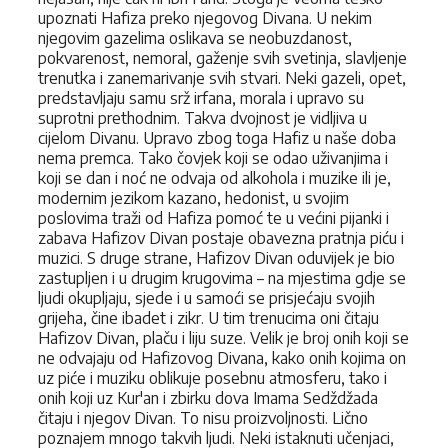
upoznati Hafiza preko njegovog Divana. U nekim
njegovim gazelima oslikava se neobuzdanost,
pokvarenost, nemoral, gaženje svih svetinja, slavljenje
trenutka i zanemarivanje svih stvari. Neki gazeli, opet,
predstavljaju samu srž irfana, morala i upravo su
suprotni prethodnim. Takva dvojnost je vidljiva u
cijelom Divanu. Upravo zbog toga Hafiz u naše doba
nema premca. Tako čovjek koji se odao uživanjima i
koji se dan i noć ne odvaja od alkohola i muzike ili je,
modernim jezikom kazano, hedonist, u svojim
poslovima traži od Hafiza pomoć te u većini pijanki i
zabava Hafizov Divan postaje obavezna pratnja piću i
muzici. S druge strane, Hafizov Divan oduvijek je bio
zastupljen i u drugim krugovima – na mjestima gdje se
ljudi okupljaju, sjede i u samoći se prisjećaju svojih
grijeha, čine ibadet i zikr. U tim trenucima oni čitaju
Hafizov Divan, plaču i liju suze. Velik je broj onih koji se
ne odvajaju od Hafizovog Divana, kako onih kojima on
uz piće i muziku oblikuje posebnu atmosferu, tako i
onih koji uz Kur'an i zbirku dova Imama Sedždžada
čitaju i njegov Divan. To nisu proizvoljnosti. Lično
poznajem mnogo takvih ljudi. Neki istaknuti učenjaci,