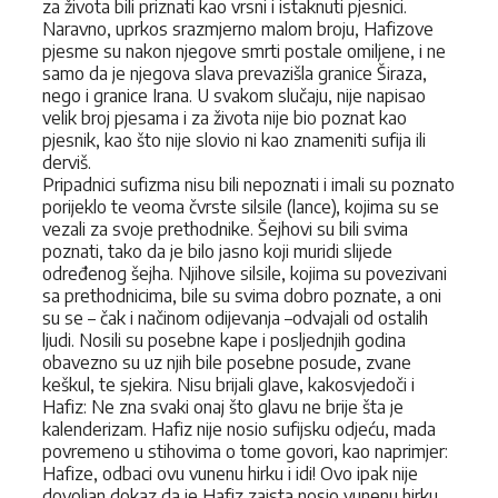
za života bili priznati kao vrsni i istaknuti pjesnici.
Naravno, uprkos srazmjerno malom broju, Hafizove
pjesme su nakon njegove smrti postale omiljene, i ne
samo da je njegova slava prevazišla granice Širaza,
nego i granice Irana. U svakom slučaju, nije napisao
velik broj pjesama i za života nije bio poznat kao
pjesnik, kao što nije slovio ni kao znameniti sufija ili
derviš.
Pripadnici sufizma nisu bili nepoznati i imali su poznato
porijeklo te veoma čvrste silsile (lance), kojima su se
vezali za svoje prethodnike. Šejhovi su bili svima
poznati, tako da je bilo jasno koji muridi slijede
određenog šejha. Njihove silsile, kojima su povezivani
sa prethodnicima, bile su svima dobro poznate, a oni
su se – čak i načinom odijevanja –odvajali od ostalih
ljudi. Nosili su posebne kape i posljednjih godina
obavezno su uz njih bile posebne posude, zvane
keškul, te sjekira. Nisu brijali glave, kakosvjedoči i
Hafiz: Ne zna svaki onaj što glavu ne brije šta je
kalenderizam. Hafiz nije nosio sufijsku odjeću, mada
povremeno u stihovima o tome govori, kao naprimjer:
Hafize, odbaci ovu vunenu hirku i idi! Ovo ipak nije
dovoljan dokaz da je Hafiz zaista nosio vunenu hirku.