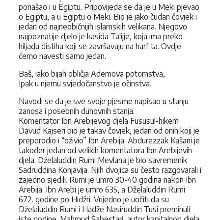
ponašao i u Egiptu. Pripovijeda se da je u Meki pjevao
o Egiptu, a u Egiptu o Meki. Bio je jako čudan čovjek i
jedan od najneobičnijih islamskih velikana. Njegovo
najpoznatije djelo je kasida Ta'ijje, koja ima preko
hiljadu distiha koji se završavaju na harf ta. Ovdje
ćemo navesti samo jedan.
Baš, iako bijah obličja Ademova potomstva,
Ipak u njemu svjedočanstvo je očinstva.
Navodi se da je sve svoje pjesme napisao u stanju
zanosa i posebnih duhovnih stanja.
Komentator Ibn Arebijevog djela Fususul-hikem
Davud Kajseri bio je takav čovjek, jedan od onih koji je
preporodio i “oživio” Ibn Arebija. Abdurezzak Kašani je
također jedan od velikih komentatora Ibn Arebijevih
djela. Dželaluddin Rumi Mevlana je bio savremenik
Sadruddina Konjavija. Njih dvojica su često razgovarali i
zajedno sjedili. Rumi je umro 30-40 godina nakon Ibn
Arebija. Ibn Arebi je umro 635, a Dželaluddin Rumi
672. godine po Hidžri. Vrijedno je uočiti da su
Dželaluddin Rumi i Hadže Nasiruddin Tusi preminuli
iste godine. Mahmud Šabestari, autor kapitalnog djela