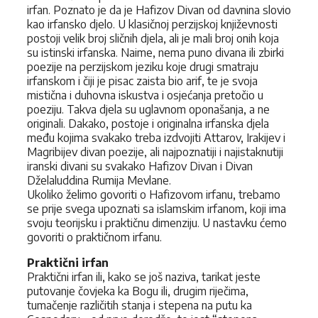
irfan. Poznato je da je Hafizov Divan od davnina slovio
kao irfansko djelo. U klasičnoj perzijskoj književnosti
postoji velik broj sličnih djela, ali je mali broj onih koja
su istinski irfanska. Naime, nema puno divana ili zbirki
poezije na perzijskom jeziku koje drugi smatraju
irfanskom i čiji je pisac zaista bio arif, te je svoja
mistična i duhovna iskustva i osjećanja pretočio u
poeziju. Takva djela su uglavnom oponašanja, a ne
originali. Dakako, postoje i originalna irfanska djela
među kojima svakako treba izdvojiti Attarov, Irakijev i
Magribijev divan poezije, ali najpoznatiji i najistaknutiji
iranski divani su svakako Hafizov Divan i Divan
Dželaluddina Rumija Mevlane.
Ukoliko želimo govoriti o Hafizovom irfanu, trebamo
se prije svega upoznati sa islamskim irfanom, koji ima
svoju teorijsku i praktičnu dimenziju. U nastavku ćemo
govoriti o praktičnom irfanu.
Praktični irfan
Praktični irfan ili, kako se još naziva, tarikat jeste
putovanje čovjeka ka Bogu ili, drugim riječima,
tumačenje različitih stanja i stepena na putu ka