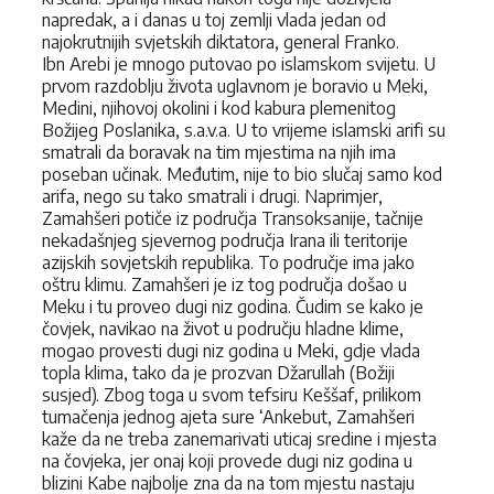
napredak, a i danas u toj zemlji vlada jedan od
najokrutnijih svjetskih diktatora, general Franko.
Ibn Arebi je mnogo putovao po islamskom svijetu. U
prvom razdoblju života uglavnom je boravio u Meki,
Medini, njihovoj okolini i kod kabura plemenitog
Božijeg Poslanika, s.a.v.a. U to vrijeme islamski arifi su
smatrali da boravak na tim mjestima na njih ima
poseban učinak. Međutim, nije to bio slučaj samo kod
arifa, nego su tako smatrali i drugi. Naprimjer,
Zamahšeri potiče iz područja Transoksanije, tačnije
nekadašnjeg sjevernog područja Irana ili teritorije
azijskih sovjetskih republika. To područje ima jako
oštru klimu. Zamahšeri je iz tog područja došao u
Meku i tu proveo dugi niz godina. Čudim se kako je
čovjek, navikao na život u području hladne klime,
mogao provesti dugi niz godina u Meki, gdje vlada
topla klima, tako da je prozvan Džarullah (Božiji
susjed). Zbog toga u svom tefsiru Keššaf, prilikom
tumačenja jednog ajeta sure ‘Ankebut, Zamahšeri
kaže da ne treba zanemarivati uticaj sredine i mjesta
na čovjeka, jer onaj koji provede dugi niz godina u
blizini Kabe najbolje zna da na tom mjestu nastaju