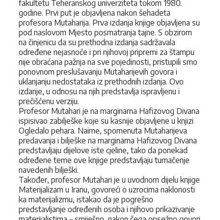
fakultetu Teheranskog univerziteta tokom 1980.
godine. Prvi put je objavljena nakon šehadeta
profesora Mutaharija. Prva izdanja knjige objavljena su
pod naslovom Mjesto posmatranja tajne. S obzirom
na činjenicu da su prethodna izdanja sadržavala
određene nejasnoće i pri njihovoj pripremi za štampu
nije obraćana pažnja na sve pojedinosti, pristupili smo
ponovnom preslušavanju Mutaharijevih govora i
uklanjanju nedostataka iz prethodnih izdanja. Ovo
izdanje, u odnosu na njih predstavlja ispravljenu i
prečišćenu verziju.
Profesor Mutahari je na marginama Hafizovog Divana
ispisivao zabilješke koje su kasnije objavljene u knjizi
Ogledalo pehara. Naime, spomenuta Mutaharijeva
predavanja i bilješke na marginama Hafizovog Divana
predstavljaju dijelove iste cjeline, tako da ponekad
određene teme ove knjige predstavljaju tumačenje
navedenih bilješki.
Također, profesor Mutahari je u uvodnom dijelu knjige
Materijalizam u Iranu, govoreći o uzrocima naklonosti
ka materijalizmu, istakao da je pogrešno
predstavljanje određenih osoba i njihovo prikazivanje
materijalistima – smiješno, nakon čega opsežno govori