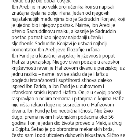
rekao da je bio dobar čovjek.
Ibn Arebi je imao velik broj učenika koji su napisali
značajna djela na polju irfana. Jedan od njegovih
najistaknutijih među njima bio je Sadruddin Konjavi, koji
je ujedno bio i njegov posinak. Naime, Ibn Arebi je
oženio Sadruddinovu majku, a kasnije je Sadruddin
postao poznat kao njegov najodaniji učenik i
sljedbenik. Sadruddin Konjavi je ustvari najbolji
komentator Ibn Arebijeve filozofije i irfana.
Ibn Farid je u klasičnoj arapskoj književnosti poput
Hafiza u perzijskoj. Njegov divan poezije u arapskoj
književnosti ravan je Hafizovom divanu u perzijskoj, uz
jednu razliku – naime, svi se slažu da je Hafiz u
pogledu istančanosti i suptilnosti stihova daleko
ispred Ibn Farida, a Ibn Farid je u duhovnom i
irfanskom smislu ispred Hafiza. On je u svojoj poeziji
raspravljao o nekim temama i pitanjima o kojima Hafiz
nije ništa rekao i koje ne susrećemo u Hafizovom
divanu. Ibn Farid je bio neobična ličnost. Nije živio
dugo, prema nekim historijskim podacima oko 56
godina. I on je jedan dio života proveo u Meki, a drugi
u Egiptu. Šetao je po obroncima mekanskih brda,
često sam i pod uticajem duhovnih iskustava. Slično se