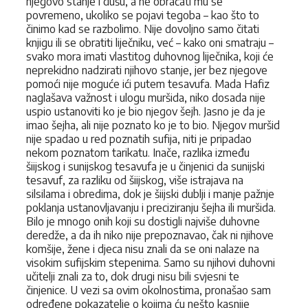
njegovo stanje i dušu, a ne obraćati mu se
povremeno, ukoliko se pojavi tegoba – kao što to
činimo kad se razbolimo. Nije dovoljno samo čitati
knjigu ili se obratiti liječniku, već – kako oni smatraju –
svako mora imati vlastitog duhovnog liječnika, koji će
neprekidno nadzirati njihovo stanje, jer bez njegove
pomoći nije moguće ići putem tesavufa. Mada Hafiz
naglašava važnost i ulogu muršida, niko dosada nije
uspio ustanoviti ko je bio njegov šejh. Jasno je da je
imao šejha, ali nije poznato ko je to bio. Njegov muršid
nije spadao u red poznatih sufija, niti je pripadao
nekom poznatom tarikatu. Inače, razlika između
šiijskog i sunijskog tesavufa je u činjenici da sunijski
tesavuf, za razliku od šiijskog, više istrajava na
silsilama i obredima, dok je šiijski dublji i manje pažnje
poklanja ustanovljavanju i preciziranju šejha ili muršida.
Bilo je mnogo onih koji su dostigli najviše duhovne
deredže, a da ih niko nije prepoznavao, čak ni njihove
komšije, žene i djeca nisu znali da se oni nalaze na
visokim sufijskim stepenima. Samo su njihovi duhovni
učitelji znali za to, dok drugi nisu bili svjesni te
činjenice. U vezi sa ovim okolnostima, pronašao sam
određene pokazatelje o kojima ću nešto kasnije