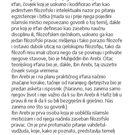
irfan, čovjek koji je uokvirio i kodificirao irfan kao
jedinstven filozofski i intelektualni nazor po pitanju
egzistencije i bitka (mada su i prije njega pojedini
islamski mistici nepovezano govorili o toj temi), dakle
prvi koji je irfan definisao kao zasebnu naučnu
disciplinu ili, filozofskim rječnikom, uokvirio ga kao
jedan filozofski pravac mišljenja i tako porazio filozofe
i ostavio dubok uticaj na cjelokupnu filozofiju, tako da
filozofi nisu imali izbora nego da se povinuju i prihvate
njegove stavove, bio je Muhjjiddin ibn Arebi. Otac
teorijskog irfana bio je, dakle, Ibn Arebi, taj izuzetni
čovjek svoga vremena.
Ibn Arebi je i na planu praktičnog irfana načinio
značajne korake, tačnije od naranijeg djetinjstva bio je
predan asketa i isposnik. (Naravno, nas zanima samo
njegov život i nije važno da li su Ibn Arebi ili Hafiz bili u
pravu ili ne ili da li su bili bezgrješni ili grješnici. Nas
zanima ono što su govorili.)
Ibn Arebi je prva osoba koja je uobličila islamski
misticizam i od njega načinila zaseban filozofski
pravac. On je prvi protumačio pitanje vahdetul-
vudžuda, koje, kako je poznato, predstavlja temelj