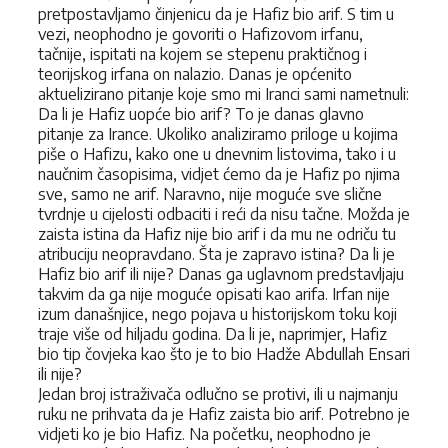
pretpostavljamo činjenicu da je Hafiz bio arif. S tim u
vezi, neophodno je govoriti o Hafizovom irfanu,
tačnije, ispitati na kojem se stepenu praktičnog i
teorijskog irfana on nalazio. Danas je općenito
aktuelizirano pitanje koje smo mi Iranci sami nametnuli:
Da li je Hafiz uopće bio arif? To je danas glavno
pitanje za Irance. Ukoliko analiziramo priloge u kojima
piše o Hafizu, kako one u dnevnim listovima, tako i u
naučnim časopisima, vidjet ćemo da je Hafiz po njima
sve, samo ne arif. Naravno, nije moguće sve slične
tvrdnje u cijelosti odbaciti i reći da nisu tačne. Možda je
zaista istina da Hafiz nije bio arif i da mu ne odriču tu
atribuciju neopravdano. Šta je zapravo istina? Da li je
Hafiz bio arif ili nije? Danas ga uglavnom predstavljaju
takvim da ga nije moguće opisati kao arifa. Irfan nije
izum današnjice, nego pojava u historijskom toku koji
traje više od hiljadu godina. Da li je, naprimjer, Hafiz
bio tip čovjeka kao što je to bio Hadže Abdullah Ensari
ili nije?
Jedan broj istraživača odlučno se protivi, ili u najmanju
ruku ne prihvata da je Hafiz zaista bio arif. Potrebno je
vidjeti ko je bio Hafiz. Na početku, neophodno je