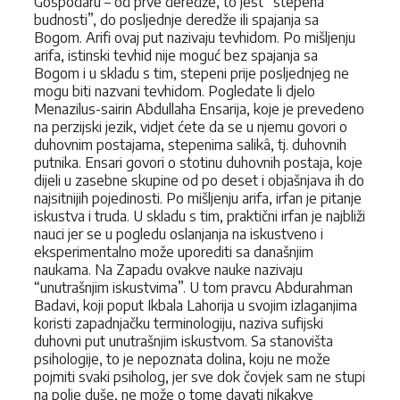
Gospodaru – od prve deredže, to jest “stepena
budnosti”, do posljednje deredže ili spajanja sa
Bogom. Arifi ovaj put nazivaju tevhidom. Po mišljenju
arifa, istinski tevhid nije moguć bez spajanja sa
Bogom i u skladu s tim, stepeni prije posljednjeg ne
mogu biti nazvani tevhidom. Pogledate li djelo
Menazilus-sairin Abdullaha Ensarija, koje je prevedeno
na perzijski jezik, vidjet ćete da se u njemu govori o
duhovnim postajama, stepenima salikâ, tj. duhovnih
putnika. Ensari govori o stotinu duhovnih postaja, koje
dijeli u zasebne skupine od po deset i objašnjava ih do
najsitnijih pojedinosti. Po mišljenju arifa, irfan je pitanje
iskustva i truda. U skladu s tim, praktični irfan je najbliži
nauci jer se u pogledu oslanjanja na iskustveno i
eksperimentalno može uporediti sa današnjim
naukama. Na Zapadu ovakve nauke nazivaju
“unutrašnjim iskustvima”. U tom pravcu Abdurahman
Badavi, koji poput Ikbala Lahorija u svojim izlaganjima
koristi zapadnjačku terminologiju, naziva sufijski
duhovni put unutrašnjim iskustvom. Sa stanovišta
psihologije, to je nepoznata dolina, koju ne može
pojmiti svaki psiholog, jer sve dok čovjek sam ne stupi
na polje duše, ne može o tome davati nikakve