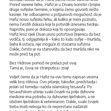
Pored vunene hirke, Hafiz je u Divanu koristio i brojne
druge sufijske termine, o kojima ćemo govoriti nešto
kasnije. Ne odbacujemo u potpunosti mogućnost da je
Hafiz nosio sufijsku hirku, ali koliko je meni poznato,
nema čvrstih dokaza koji bi potvrdili iznesenu tvrdnju.
Naprotiv, puno je dokaza koji to opovrgavaju.
Hafiz kroz cijeli Divan jasno potcrtava činjenicu da bez
vodiča, tj. odgajatelja ili – kako to kažu sufije – muršida,
šejha ili ustaza, nije moguće ići stazama sufizma.
Dakle, čvrsto je na stanovištu da bez muršida niko ne
može preći taj put.
Bez Hidrove pomoći ne prelazi put ovaj
Tama je, čuvaj se stranputica i znaj!
Vidjet ćemo da je Hafiz na ovu temu napisao veoma
velik broj stihova. Ovo pitanje, također, predstavlja i
jedan od temelja i načela islamskog tesavufa. Po
tesavufskom učenju svaki čovjek na polju duhovne
medicine ima potrebu za duhovnim liječnikom, a ne
običnim liječnikom ili veterinarom. Dakle, svaki čovjek
treba imati nekoga ko će neprestano nadzirati