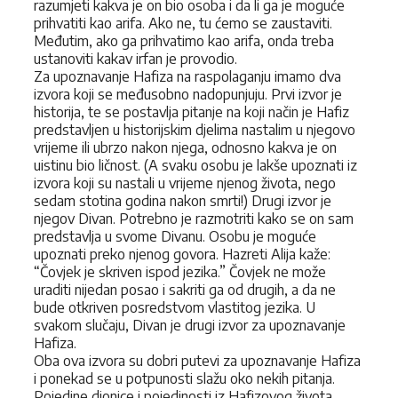
razumjeti kakva je on bio osoba i da li ga je moguće
prihvatiti kao arifa. Ako ne, tu ćemo se zaustaviti.
Međutim, ako ga prihvatimo kao arifa, onda treba
ustanoviti kakav irfan je provodio.
Za upoznavanje Hafiza na raspolaganju imamo dva
izvora koji se međusobno nadopunjuju. Prvi izvor je
historija, te se postavlja pitanje na koji način je Hafiz
predstavljen u historijskim djelima nastalim u njegovo
vrijeme ili ubrzo nakon njega, odnosno kakva je on
uistinu bio ličnost. (A svaku osobu je lakše upoznati iz
izvora koji su nastali u vrijeme njenog života, nego
sedam stotina godina nakon smrti!) Drugi izvor je
njegov Divan. Potrebno je razmotriti kako se on sam
predstavlja u svome Divanu. Osobu je moguće
upoznati preko njenog govora. Hazreti Alija kaže:
“Čovjek je skriven ispod jezika.” Čovjek ne može
uraditi nijedan posao i sakriti ga od drugih, a da ne
bude otkriven posredstvom vlastitog jezika. U
svakom slučaju, Divan je drugi izvor za upoznavanje
Hafiza.
Oba ova izvora su dobri putevi za upoznavanje Hafiza
i ponekad se u potpunosti slažu oko nekih pitanja.
Pojedine dionice i pojedinosti iz Hafizovog života