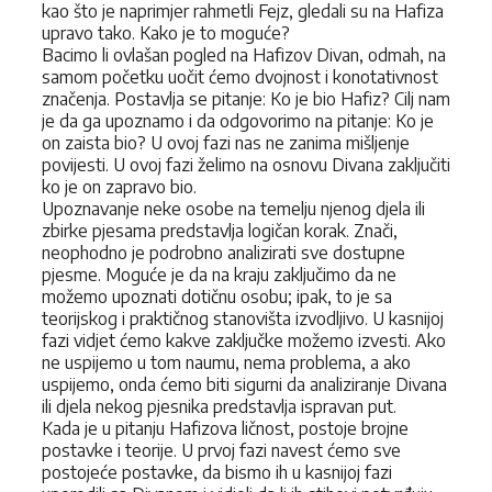
kao što je naprimjer rahmetli Fejz, gledali su na Hafiza
upravo tako. Kako je to moguće?
Bacimo li ovlašan pogled na Hafizov Divan, odmah, na
samom početku uočit ćemo dvojnost i konotativnost
značenja. Postavlja se pitanje: Ko je bio Hafiz? Cilj nam
je da ga upoznamo i da odgovorimo na pitanje: Ko je
on zaista bio? U ovoj fazi nas ne zanima mišljenje
povijesti. U ovoj fazi želimo na osnovu Divana zaključiti
ko je on zapravo bio.
Upoznavanje neke osobe na temelju njenog djela ili
zbirke pjesama predstavlja logičan korak. Znači,
neophodno je podrobno analizirati sve dostupne
pjesme. Moguće je da na kraju zaključimo da ne
možemo upoznati dotičnu osobu; ipak, to je sa
teorijskog i praktičnog stanovišta izvodljivo. U kasnijoj
fazi vidjet ćemo kakve zaključke možemo izvesti. Ako
ne uspijemo u tom naumu, nema problema, a ako
uspijemo, onda ćemo biti sigurni da analiziranje Divana
ili djela nekog pjesnika predstavlja ispravan put.
Kada je u pitanju Hafizova ličnost, postoje brojne
postavke i teorije. U prvoj fazi navest ćemo sve
postojeće postavke, da bismo ih u kasnijoj fazi