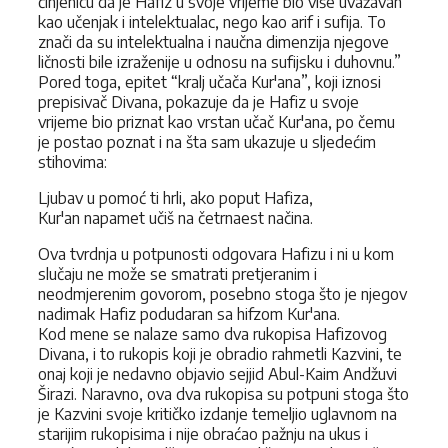
činjenicu da je Hafiz u svoje vrijeme bio više uvažavan
kao učenjak i intelektualac, nego kao arif i sufija. To
znači da su intelektualna i naučna dimenzija njegove
ličnosti bile izraženije u odnosu na sufijsku i duhovnu.”
Pored toga, epitet “kralj učača Kur'ana”, koji iznosi
prepisivač Divana, pokazuje da je Hafiz u svoje
vrijeme bio priznat kao vrstan učač Kur'ana, po čemu
je postao poznat i na šta sam ukazuje u sljedećim
stihovima:
Ljubav u pomoć ti hrli, ako poput Hafiza,
Kur'an napamet učiš na četrnaest načina.
Ova tvrdnja u potpunosti odgovara Hafizu i ni u kom
slučaju ne može se smatrati pretjeranim i
neodmjerenim govorom, posebno stoga što je njegov
nadimak Hafiz podudaran sa hifzom Kur'ana.
Kod mene se nalaze samo dva rukopisa Hafizovog
Divana, i to rukopis koji je obradio rahmetli Kazvini, te
onaj koji je nedavno objavio sejjid Abul-Kaim Andžuvi
Širazi. Naravno, ova dva rukopisa su potpuni stoga što
je Kazvini svoje kritičko izdanje temeljio uglavnom na
starijim rukopisima i nije obraćao pažnju na ukus i