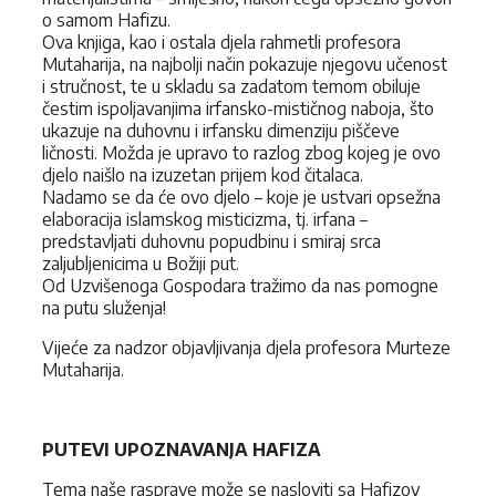
o samom Hafizu.
Ova knjiga, kao i ostala djela rahmetli profesora
Mutaharija, na najbolji način pokazuje njegovu učenost
i stručnost, te u skladu sa zadatom temom obiluje
čestim ispoljavanjima irfansko-mističnog naboja, što
ukazuje na duhovnu i irfansku dimenziju piščeve
ličnosti. Možda je upravo to razlog zbog kojeg je ovo
djelo naišlo na izuzetan prijem kod čitalaca.
Nadamo se da će ovo djelo – koje je ustvari opsežna
elaboracija islamskog misticizma, tj. irfana –
predstavljati duhovnu popudbinu i smiraj srca
zaljubljenicima u Božiji put.
Od Uzvišenoga Gospodara tražimo da nas pomogne
na putu služenja!
Vijeće za nadzor objavljivanja djela profesora Murteze
Mutaharija.
PUTEVI UPOZNAVANJA HAFIZA
Tema naše rasprave može se nasloviti sa Hafizov