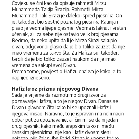
Čovjeku se čini kao da opisuje rahmetli Mirzu
Muhammeda Takija Širazija. Rahmetli Mirza
Muhammed Taki Širazi je daleko ispred pjesnika. On
je, također, bio sestrić poznatog pjesnika Kaanija i
pisao je veoma lijepe pjesme. Veoma istaknut i vrstan
učenjak, ali iza sebe nije ostavio velik broj pjesama.
Recimo, da neko upita da li je Mirza Širazi sakupio
divan, odgovor bi glasio da je bio toliko zauzet da nije
imao vremena za takvo šta. Za Hafiza su, također,
tvrdili da je bio toliko zauzet naukom da nije imao
vremena da sakupi svoj Divan.
Prema tome, povijest o Hafizu onakva je kako je to
naprijed izneseno.
Hafiz kroz prizmu njegovog Divana
Sada je vrijeme da razmotrimo drugi izvor za
poznavanje Hafiza, a to je njegov Divan. Danas se
Divan uglavnom čita kako bi se upoznali Hafiz i
njegova misao. Naravno, to je ispravan i na neki način
dobar put za upoznavanje, ali čini mi se da ni jedan
drugi pjesnik, kako među arapskim tako ni među
iranskim pjesnicima, nije kao Hafiz dvosmislen i
nejasan, nije čak ni Ibn Farid. Stoga je veoma teško