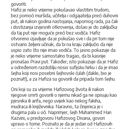
govoriti.
Hafiz je neko vrijeme pokušavao vlastitim trudom,
bez pomoći muršida, učitelja i odgajatelja preći duhovni
put, ali nakon godina nastojanja, napornog rada, pa čak
i dostizanja izvjesnih otkrovenja, došao je do zaključka
da taj put nije moguće preći bez vodiča. Hafiz
otvoreno izjavljuje da je pokušao sve i da pri tom nije
ostvario željeni učinak, da bi na kraju zaključio da nije
uspio zato što nije imao vodiča. To jasno pokazuje da
je neko vrijeme samostalno tragao, da bi kasnije
pronašao Pravi put. Također, isto pokazuje da je Hafiz
u određenom razdoblju nosio sufijsku hirku i da je imao
šejha koji nosi posebni šejhovski ćulah (dakle, bio je
poznat!), a za Hafiza su govorili da pripada tom šejhu.
Oni koji su za vrijeme Hafizovog života ili nakon
njegove smrti govorili o njemu nikad ga ne opisuju kao
pjesnika ili arifa, nego uvijek kao nekog fakiha,
mudraca ili književnika. Naravno, ta činjenica je i
drugima pala u oči. Naprimjer, šejh Muhammed Han
Kazvini, u predgovoru Hafizovog Divana, govori
upravo o tome. Poznato je da je jedan od Hafizovih