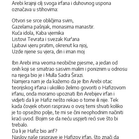
Arebi krajnji cilj svoga irfana i duhovnog uspona
označava u stihovima:
Otvori se srce obličjima svim,
Gazelama pašnjak, monasima manastir.
Kuća idola, Kaba vjernika
Listovi Tevrata i svezak Kur'ana
Ljubavi vjeru pratim, okrenut ka njoj,
Uzde njene su vjera, din i iman moj
Ibn Arebi ima veoma neobične pjesme, a jedan od
onih koji se smatrao sasvim malim i poniznim u odnosu
na njega bio je i Mulla Sadra Širazi.
Namjera nam je da kažemo da je Ibn Arebi otac
teorijskog irfana i ukoliko želimo govoriti o Hafizovom
irfanu, onda moramo upoznati Ibn Arebijev irfan i
vidjeti da li je Hafiz nešto rekao o tome ili nije. Tek
kada čovjek otvori raspravu o ovoj temi shvati koliko
je to opsežno polje, te mi se čini neophodnim načiniti
kraći uvod. Bojim se da neću uspjeti reći sve što bi
trebalo.
Da li je Hafiz bio arif?
Naslov naše rasprave je Hafizov irfan, što znači da