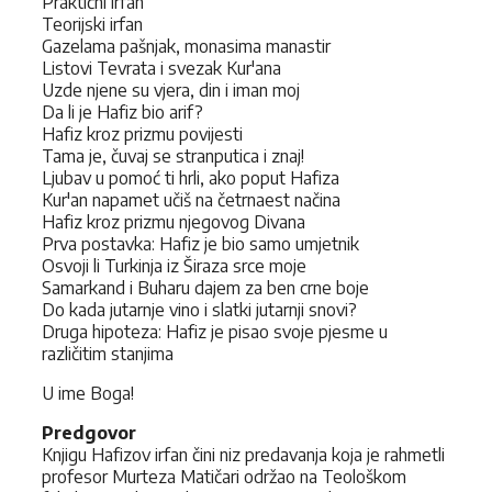
Praktični irfan
Teorijski irfan
Gazelama pašnjak, monasima manastir
Listovi Tevrata i svezak Kur'ana
Uzde njene su vjera, din i iman moj
Da li je Hafiz bio arif?
Hafiz kroz prizmu povijesti
Tama je, čuvaj se stranputica i znaj!
Ljubav u pomoć ti hrli, ako poput Hafiza
Kur'an napamet učiš na četrnaest načina
Hafiz kroz prizmu njegovog Divana
Prva postavka: Hafiz je bio samo umjetnik
Osvoji li Turkinja iz Širaza srce moje
Samarkand i Buharu dajem za ben crne boje
Do kada jutarnje vino i slatki jutarnji snovi?
Druga hipoteza: Hafiz je pisao svoje pjesme u
različitim stanjima
U ime Boga!
Predgovor
Knjigu Hafizov irfan čini niz predavanja koja je rahmetli
profesor Murteza Matičari održao na Teološkom