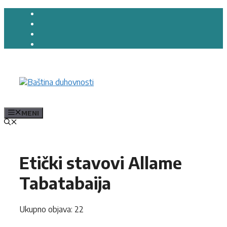
Preskoči
na
sadržaj
MENI
Etički stavovi Allame
Tabatabaija
Ukupno objava: 22