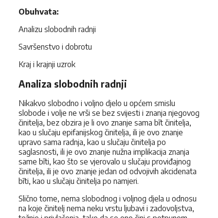
Obuhvata:
Analizu slobodnih radnji
Savršenstvo i dobrotu
Kraj i krajnji uzrok
Analiza slobodnih radnji
Nikakvo slobodno i voljno djelo u općem smislu
slobode i volje ne vrši se bez svijesti i znanja njegovog
činitelja, bez obzira je li ovo znanje sama bīt činitelja,
kao u slučaju epifanijskog činitelja, ili je ovo znanje
upravo sama radnja, kao u slučaju činitelja po
saglasnosti, ili je ovo znanje nužna implikacija znanja
same bīti, kao što se vjerovalo u slučaju proviđajnog
činitelja, ili je ovo znanje jedan od odvojivih akcidenata
bīti, kao u slučaju činitelja po namjeri.
Slično tome, nema slobodnog i voljnog djela u odnosu
na koje činitelj nema neku vrstu ljubavi i zadovoljstva,