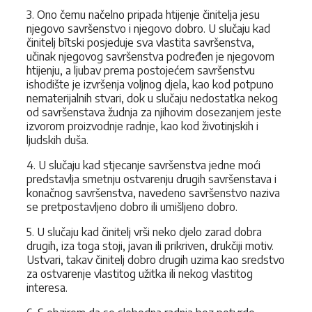
3. Ono čemu načelno pripada htijenje činitelja jesu
njegovo savršenstvo i njegovo dobro. U slučaju kad
činitelj bītski posjeduje sva vlastita savršenstva,
učinak njegovog savršenstva podređen je njegovom
htijenju, a ljubav prema postojećem savršenstvu
ishodište je izvršenja voljnog djela, kao kod potpuno
nematerijalnih stvari, dok u slučaju nedostatka nekog
od savršenstava žudnja za njihovim dosezanjem jeste
izvorom proizvodnje radnje, kao kod životinjskih i
ljudskih duša.
4. U slučaju kad stjecanje savršenstva jedne moći
predstavlja smetnju ostvarenju drugih savršenstava i
konačnog savršenstva, navedeno savršenstvo naziva
se pretpostavljeno dobro ili umišljeno dobro.
5. U slučaju kad činitelj vrši neko djelo zarad dobra
drugih, iza toga stoji, javan ili prikriven, drukčiji motiv.
Ustvari, takav činitelj dobro drugih uzima kao sredstvo
za ostvarenje vlastitog užitka ili nekog vlastitog
interesa.