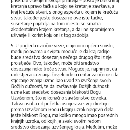
priskrbiti viđenjem svoga prijatelja – pošto je bītski kraj
kretanja upravo tačka u kojoj se kretanje završava, a
kraj krećuće stvari, s onog aspekta u kojem je krećuća
stvar, također jeste dosezanje ove iste tačke,
susretanje prijatelja na tom mjestu se smatra
akcidentalnim krajem kretanja, a da i ne spominjemo
uživanje ili korist koju on iz tog zadobija.
5. U pogledu uzročne veze, u njenom općem smislu,
među pojavama u svijetu moguće je da kraj radnje
bude sredstvo dosezanja nečega drugog što iz nje
proistječe. Ovo, također, može biti sredstvo
dosezanja neke treće stvari. Moguće je, naprimjer, da
radi stjecanja znanja čovjek ode u centar za učenje i da
stjecanje znanja uzme kao uvod za izvršenje svojih
Božijih dužnosti, te da izvršavanje Božijih dužnosti
uzme kao sredstvo dosezanja bliskosti Bogu
Uzvišenom, što je konačno savršenstvo čovjeka.
Takva osoba od početka usmjerava svoju kretnju
prema Uzvišenom Bogu i krajnji uzrok njegovih djela
jeste bliskost Bogu, ma koliko mnogo imao posrednih
krajnjih uzroka, od kojih je svaki svojim redom
sredstvo dosezanja uzvišenijeg kraja. Međutim, može