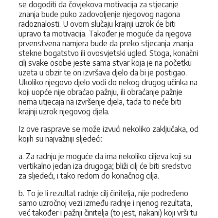
se dogoditi da čovjekova motivacija za stjecanje
znanja bude puko zadovoljenje njegovog nagona
radoznalosti. U ovom slučaju krajnji uzrok će biti
upravo ta motivacija. Također je moguće da njegova
prvenstvena namjera bude da preko stjecanja znanja
stekne bogatstvo ili ovosvjetski ugled. Stoga, konačni
cilj svake osobe jeste sama stvar koja je na početku
uzeta u obzir te on izvršava djelo da bi je postigao.
Ukoliko njegovo djelo vodi do nekog drugog učinka na
koji uopće nije obraćao pažnju, ili obraćanje pažnje
nema utjecaja na izvršenje djela, tada to neće biti
krajnji uzrok njegovog djela.
Iz ove rasprave se može izvući nekoliko zaključaka, od
kojih su najvažniji sljedeći:
a. Za radnju je moguće da ima nekoliko ciljeva koji su
vertikalno jedan iza drugoga; bliži cilj će biti sredstvo
za sljedeći, i tako redom do konačnog cilja.
b. To je li rezultat radnje cilj činitelja, nije podređeno
samo uzročnoj vezi između radnje i njenog rezultata,
već također i pažnji činitelja (to jest, nakani) koji vrši tu