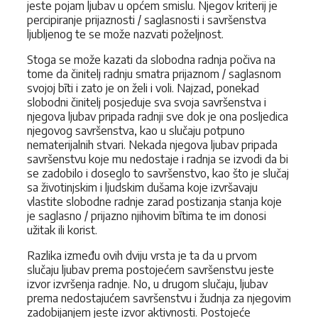
jeste pojam ljubav u općem smislu. Njegov kriterij je
percipiranje prijaznosti / saglasnosti i savršenstva
ljubljenog te se može nazvati poželjnost.
Stoga se može kazati da slobodna radnja počiva na
tome da činitelj radnju smatra prijaznom / saglasnom
svojoj bīti i zato je on želi i voli. Najzad, ponekad
slobodni činitelj posjeduje sva svoja savršenstva i
njegova ljubav pripada radnji sve dok je ona posljedica
njegovog savršenstva, kao u slučaju potpuno
nematerijalnih stvari. Nekada njegova ljubav pripada
savršenstvu koje mu nedostaje i radnja se izvodi da bi
se zadobilo i doseglo to savršenstvo, kao što je slučaj
sa životinjskim i ljudskim dušama koje izvršavaju
vlastite slobodne radnje zarad postizanja stanja koje
je saglasno / prijazno njihovim bītima te im donosi
užitak ili korist.
Razlika između ovih dviju vrsta je ta da u prvom
slučaju ljubav prema postojećem savršenstvu jeste
izvor izvršenja radnje. No, u drugom slučaju, ljubav
prema nedostajućem savršenstvu i žudnja za njegovim
zadobijanjem jeste izvor aktivnosti. Postojeće