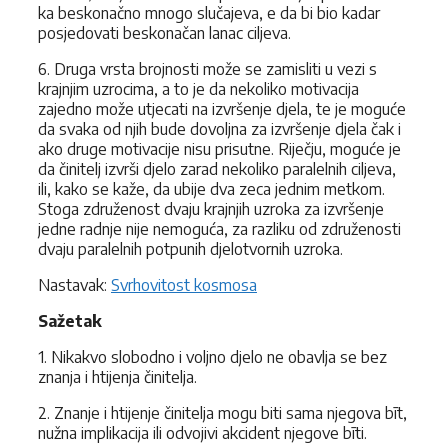
ka beskonačno mnogo slučajeva, e da bi bio kadar
posjedovati beskonačan lanac ciljeva.
6. Druga vrsta brojnosti može se zamisliti u vezi s
krajnjim uzrocima, a to je da nekoliko motivacija
zajedno može utjecati na izvršenje djela, te je moguće
da svaka od njih bude dovoljna za izvršenje djela čak i
ako druge motivacije nisu prisutne. Riječju, moguće je
da činitelj izvrši djelo zarad nekoliko paralelnih ciljeva,
ili, kako se kaže, da ubije dva zeca jednim metkom.
Stoga združenost dvaju krajnjih uzroka za izvršenje
jedne radnje nije nemoguća, za razliku od združenosti
dvaju paralelnih potpunih djelotvornih uzroka.
Nastavak:
Svrhovitost kosmosa
Sažetak
1. Nikakvo slobodno i voljno djelo ne obavlja se bez
znanja i htijenja činitelja.
2. Znanje i htijenje činitelja mogu biti sama njegova bīt,
nužna implikacija ili odvojivi akcident njegove bīti.