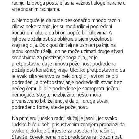
radnju. Iz ovoga postaje jasna važnost uloge nakane u
vrijednosnim radnjama.
c. Nemoguće je da bude beskonačno mnogo raznih
ciljeva neke radnje, jer su međuciljevi podređeni
konačnom cilju, e da bi oni uopće bili ciljevima. A
njihova poželjnost se oblikuje u sjeni poželjnosti
krajnjeg cilja. Dok god činitelj ne usmjeri pažnju na
jednu konačnu želju, on ne može uzimati druge stvari
sredstvima za postizanje toga cilja, jer je
pretpostavka da je njihova poželjnost podređena
poželjnosti konačnog kraja. Ukoliko pretpostavimo da
je svaki cilj sredstvo za neki drugi cilj, svi oni će biti
podređeni, a pretpostavljanje podređenih stvari bez
nečeg čemu bi bile podređene je samoproturječno i
nemoguće. Stoga, neizbježno, nešto mora
prvenstveno biti željeno, e da bi i druge stvari,
podređeno tome, stekle poželjnost.
Na primjeru ljudskih radnji slučaj je jasniji, jer svako
ljudsko biće u sebi prisustvenim znanjem pronalazi da
svako djelo koje čini jeste za poseban konačni cilj.
Štaviše, čovjek nema moć predočavanja i pozornosti