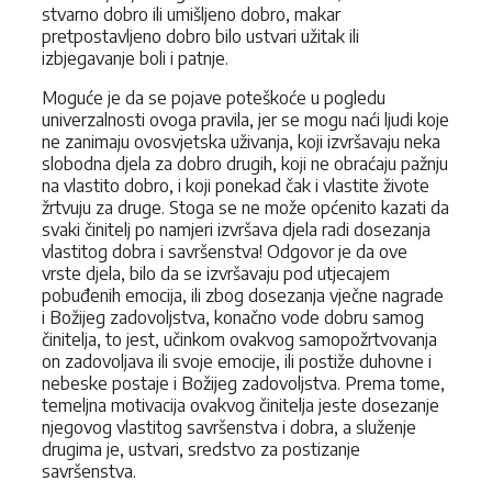
stvarno dobro ili umišljeno dobro, makar
pretpostavljeno dobro bilo ustvari užitak ili
izbjegavanje boli i patnje.
Moguće je da se pojave poteškoće u pogledu
univerzalnosti ovoga pravila, jer se mogu naći ljudi koje
ne zanimaju ovosvjetska uživanja, koji izvršavaju neka
slobodna djela za dobro drugih, koji ne obraćaju pažnju
na vlastito dobro, i koji ponekad čak i vlastite živote
žrtvuju za druge. Stoga se ne može općenito kazati da
svaki činitelj po namjeri izvršava djela radi dosezanja
vlastitog dobra i savršenstva! Odgovor je da ove
vrste djela, bilo da se izvršavaju pod utjecajem
pobuđenih emocija, ili zbog dosezanja vječne nagrade
i Božijeg zadovoljstva, konačno vode dobru samog
činitelja, to jest, učinkom ovakvog samopožrtvovanja
on zadovoljava ili svoje emocije, ili postiže duhovne i
nebeske postaje i Božijeg zadovoljstva. Prema tome,
temeljna motivacija ovakvog činitelja jeste dosezanje
njegovog vlastitog savršenstva i dobra, a služenje
drugima je, ustvari, sredstvo za postizanje
savršenstva.