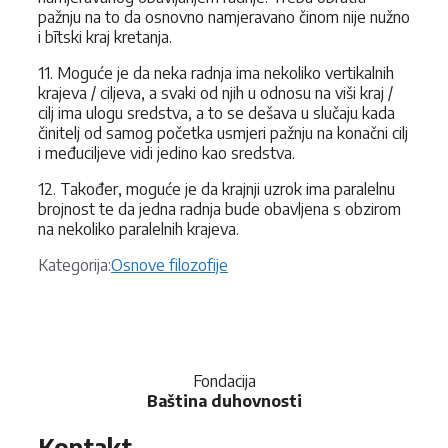
pažnju na to da osnovno namjeravano činom nije nužno
i bītski kraj kretanja.
11. Moguće je da neka radnja ima nekoliko vertikalnih
krajeva / ciljeva, a svaki od njih u odnosu na viši kraj /
cilj ima ulogu sredstva, a to se dešava u slučaju kada
činitelj od samog početka usmjeri pažnju na konačni cilj
i međuciljeve vidi jedino kao sredstva.
12. Također, moguće je da krajnji uzrok ima paralelnu
brojnost te da jedna radnja bude obavljena s obzirom
na nekoliko paralelnih krajeva.
Kategorije
Kategorija:
Osnove filozofije
Fondacija
Baština duhovnosti
Kontakt