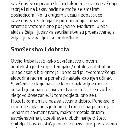
savršenstvo u prvom slučaju također je uzrok izvršenja
radnje i ni na kakav način ne može se smatrati
posljedicom. No, u drugom slučaju nedostajuće
savršenstvo zadobija se putem radnje i može se
smatrati vrstom njene posljedice. Međutim, u oba
slučaja želja i ljubav ka savršenstvu su prvenstvene, a
želja i ljubav ka djelu su podređene.
Savršenstvo i dobrota
Ovdje treba istaći kako savršenstvo u ovom
kontekstu jeste egzistencijalni / ontološki atribut koji
je saglasan s bīti činitelja i ponekad je izvorom vršenja
slobodne radnje, a ponekad nastaje kao njen učinak.
Savršenstvo koje nastaje kao učinak voljne radnje
nekada je konačno savršenstvo činitelja ili je uvod za
njegovo dosezanje. U tom pogledu ono se u
filozofskom smislu naziva stvarno dobro. Ponekad je
ono tek saglasno s jednom od moći i snaga činitelja i
konačnim savršenstvom, makar smetalo drugim
savršenstvima i, uzevši sve u obzir, nanijelo štetu
činitelju. U ovom slučaju ono se naziva pretpostavljeno