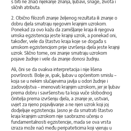
s bīti ne znači nijekanje znanja, ljubavi, snage, života i
sličnih atributa.
2. Obično filozofi znanje željenog rezultata ili znanje o
dobru djela smatraju njegovim krajnjim uzrokom.
Ponekad za ovo kažu da zamišljanje kraja ili njegova
umska egzistencija jeste krajnji uzrok, a ponekad oni,
također, vele da štastvo kraja koje se događa s
umskom egzistencijom prije izvršenja djela jeste krajnji
uzrok. Slično tome, oni znanje smatraju uzrokom
pojave žudnje i vele da znanje donosi žudnju.
Ali, čini se da ovakva interpretacija i nije lišena
površnosti. Bolje je, ipak, ljubav u općenitom smislu –
koja se u nekim slučajevima javlja u odori žudnje i
zadovoljstva – imenovati krajnjim uzrokom, jer je ljubav
prema dobru i savršenstvu ta koja vuče slobodnog
činitelja prema izvršenju djela, a znanje je, ustvari,
uvjet za njeno pojavljivanje a ne njen uzrok koji joj
dodjeljuje egzistenciju. Jasno je da smatrati štastvo
kraja krajnjim uzrokom nije saobrazno učenju o
fundamentalnosti egzistencije, mada se ova vrsta
izraza može naći među peripateticima koji vjeruju u