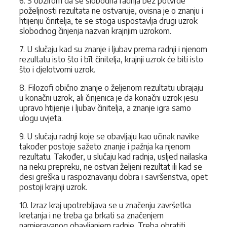
6. S obzirom da se slobodna radnja bez potvrde
poželjnosti rezultata ne ostvaruje, ovisna je o znanju i
htijenju činitelja, te se stoga uspostavlja drugi uzrok
slobodnog činjenja nazvan krajnjim uzrokom.
7. U slučaju kad su znanje i ljubav prema radnji i njenom
rezultatu isto što i bīt činitelja, krajnji uzrok će biti isto
što i djelotvorni uzrok.
8. Filozofi obično znanje o željenom rezultatu ubrajaju
u konačni uzrok, ali činjenica je da konačni uzrok jesu
upravo htijenje i ljubav činitelja, a znanje igra samo
ulogu uvjeta.
9. U slučaju radnji koje se obavljaju kao učinak navike
također postoje sažeto znanje i pažnja ka njenom
rezultatu. Također, u slučaju kad radnja, usljed nailaska
na neku prepreku, ne ostvari željeni rezultat ili kad se
desi greška u raspoznavanju dobra i savršenstva, opet
postoji krajnji uzrok.
10. Izraz kraj upotrebljava se u značenju završetka
kretanja i ne treba ga brkati sa značenjem
namjeravanog obavljanjem radnje. Treba obratiti