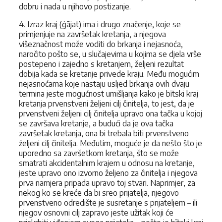
dobru i nada u njihovo postizanje.
4. Izraz kraj (ġājat) ima i drugo značenje, koje se
primjenjuje na završetak kretanja, a njegova
višeznačnost može voditi do brkanja i nejasnoća,
naročito pošto se, u slučajevima u kojima se djela vrše
postepeno i zajedno s kretanjem, željeni rezultat
dobija kada se kretanje privede kraju. Među mogućim
nejasnoćama koje nastaju usljed brkanja ovih dvaju
termina jeste mogućnost umišljanja kako je bītski kraj
kretanja prvenstveni željeni cilj činitelja, to jest, da je
prvenstveni željeni cilj činitelja upravo ona tačka u kojoj
se završava kretanje, a budući da je ova tačka
završetak kretanja, ona bi trebala biti prvenstveno
željeni cilj činitelja. Međutim, moguće je da nešto što je
uporedno sa završetkom kretanja, što se može
smatrati akcidentalnim krajem u odnosu na kretanje,
jeste upravo ono izvorno željeno za činitelja i njegova
prva namjera pripada upravo toj stvari. Naprimjer, za
nekog ko se kreće da bi sreo prijatelja, njegovo
prvenstveno odredište je susretanje s prijateljem – ili
njegov osnovni cilj zapravo jeste užitak koji će