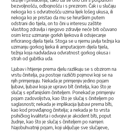
težnje i privlačenja, tako da se ono čini s potpunom
bezvoljnošću, odbojnošću i s prezirom. Čak i u slučaju
nekoga ko s odvratnošću uzima lijek lošeg ukusa, ili
nekoga ko je pristao da mu se hirurškim putem
odstrani dio tijela, on to čini u interesu zaštite
vlastitog zdravlja i njegovo zdravlje neće biti očuvano
osim kroz uzimanje gorkih lijekova ili odsijecanje
inficiranog dijela tijela. Stoga se u njemu javlja težnja ka
uzimanju gorkog lijeka ili amputacijom dijela tijela,
težnja koja nadvladava odvratnost gorkog okusa i
strah od gubitka uda.
Ljubav i htijenje prema djelu razlikuju se s obzirom na
vrstu činitelja, pa postoje različiti pojmovi koji se na
njih primjenjuju. Nekada je primjenjiv jedino pojam
ljubavi, ljubavi koja je upravo bīt činitelja, kao što je
slučaj s epifanijskim činiteljem. Ponekad je primjenjiv
pojam zadovoljstva, kao što je slučaj s činiteljem po
saglasnosti; nekada je implikacija ljubavi prema bīti,
kao kod proviđajnog činitelja; a nekada je to vrsta
psihičkog kvaliteta i odvojivi je akcident bīti, poput
žudnje, kao što je slučaj s činiteljem po namjeri.
Najobuhvatniji pojam, koji uključuje sve slučajeve,