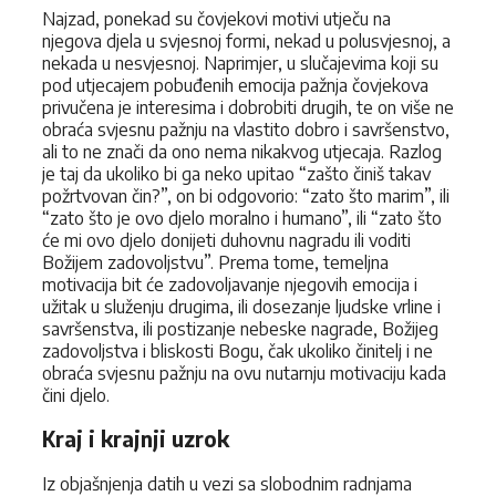
Najzad, ponekad su čovjekovi motivi utječu na
njegova djela u svjesnoj formi, nekad u polusvjesnoj, a
nekada u nesvjesnoj. Naprimjer, u slučajevima koji su
pod utjecajem pobuđenih emocija pažnja čovjekova
privučena je interesima i dobrobiti drugih, te on više ne
obraća svjesnu pažnju na vlastito dobro i savršenstvo,
ali to ne znači da ono nema nikakvog utjecaja. Razlog
je taj da ukoliko bi ga neko upitao “zašto činiš takav
požrtvovan čin?”, on bi odgovorio: “zato što marim”, ili
“zato što je ovo djelo moralno i humano”, ili “zato što
će mi ovo djelo donijeti duhovnu nagradu ili voditi
Božijem zadovoljstvu”. Prema tome, temeljna
motivacija bit će zadovoljavanje njegovih emocija i
užitak u služenju drugima, ili dosezanje ljudske vrline i
savršenstva, ili postizanje nebeske nagrade, Božijeg
zadovoljstva i bliskosti Bogu, čak ukoliko činitelj i ne
obraća svjesnu pažnju na ovu nutarnju motivaciju kada
čini djelo.
Kraj i krajnji uzrok
Iz objašnjenja datih u vezi sa slobodnim radnjama