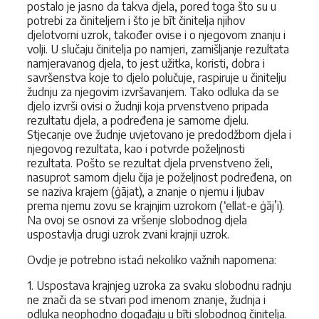
postalo je jasno da takva djela, pored toga što su u
potrebi za činiteljem i što je bīt činitelja njihov
djelotvorni uzrok, također ovise i o njegovom znanju i
volji. U slučaju činitelja po namjeri, zamišljanje rezultata
namjeravanog djela, to jest užitka, koristi, dobra i
savršenstva koje to djelo polučuje, raspiruje u činitelju
žudnju za njegovim izvršavanjem. Tako odluka da se
djelo izvrši ovisi o žudnji koja prvenstveno pripada
rezultatu djela, a podređena je samome djelu.
Stjecanje ove žudnje uvjetovano je predodžbom djela i
njegovog rezultata, kao i potvrde poželjnosti
rezultata. Pošto se rezultat djela prvenstveno želi,
nasuprot samom djelu čija je poželjnost podređena, on
se naziva krajem (ġājat), a znanje o njemu i ljubav
prema njemu zovu se krajnjim uzrokom (‘ellat-e ġāj’i).
Na ovoj se osnovi za vršenje slobodnog djela
uspostavlja drugi uzrok zvani krajnji uzrok.
Ovdje je potrebno istaći nekoliko važnih napomena:
1. Uspostava krajnjeg uzroka za svaku slobodnu radnju
ne znači da se stvari pod imenom znanje, žudnja i
odluka neophodno događaju u bīti slobodnog činitelja.