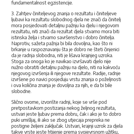
fundamentalnost egzistencije.
3. Zahtjev činiteljevog znanja o rezultatu i činiteljeve
ljubavi ka rezultatu slobodnog djela ne znači da činitelj
mora posjedovati detaljnu pažnju ka djelu i njegovom
rezultatu, niti znači da rezultat djela stvarno mora biti
istinska želja i stvarno savršenstvo i dobro činitelja.
Naprotiv, sažeta pažnja bi bila dovoljna, kao što ni
brkanje u raspoznavanju šta je dobro ne šteti činjenici
da je radnja slobodna, niti je lišava krajnjeg uzroka.
Stoga za onoga ko je navikao izvršavati djelo nije
nužno obratiti detaljnu pažnju na djelo, niti na kakvoću
njegovog izvršenja ili njegove rezultate. Radije, radnje
izvršene po navici posjeduju vrstu znanja o poželjnosti
i ova količina znanja je dovoljna za njih, e da bi bile
slobodne.
Slično ovome, izvorište radnji, koje se vrše pod
pretpostavkom postizanja nekog željnog rezultata,
ustvari jeste ljubav prema dobru, čak i ako je to dobro
puki umišljaj, ili ako se zbog utjecaja prepreka ne
postigne željeni zaključak. Ustvari, krajnji uzrok za djela
takve vrste jeste htijenje prema svojevrsnom užitku,