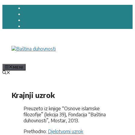
Preskoči
na
sadržaj
MENI
Krajnji uzrok
Preuzeto iz knjige “Osnove islamske
filozofije” (lekcija 39), Fondacija “Baština
duhovnosti”, Mostar, 2013.
Prethodno:
Djelotvorni uzrok