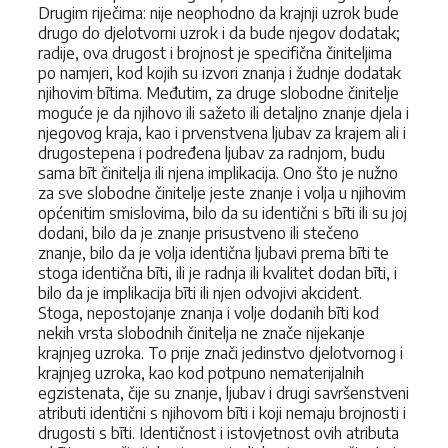
Drugim riječima: nije neophodno da krajnji uzrok bude
drugo do djelotvorni uzrok i da bude njegov dodatak;
radije, ova drugost i brojnost je specifična činiteljima
po namjeri, kod kojih su izvori znanja i žudnje dodatak
njihovim bītima. Međutim, za druge slobodne činitelje
moguće je da njihovo ili sažeto ili detaljno znanje djela i
njegovog kraja, kao i prvenstvena ljubav za krajem ali i
drugostepena i podređena ljubav za radnjom, budu
sama bīt činitelja ili njena implikacija. Ono što je nužno
za sve slobodne činitelje jeste znanje i volja u njihovim
općenitim smislovima, bilo da su identični s bīti ili su joj
dodani, bilo da je znanje prisustveno ili stečeno
znanje, bilo da je volja identična ljubavi prema bīti te
stoga identična bīti, ili je radnja ili kvalitet dodan bīti, i
bilo da je implikacija bīti ili njen odvojivi akcident.
Stoga, nepostojanje znanja i volje dodanih bīti kod
nekih vrsta slobodnih činitelja ne znače nijekanje
krajnjeg uzroka. To prije znači jedinstvo djelotvornog i
krajnjeg uzroka, kao kod potpuno nematerijalnih
egzistenata, čije su znanje, ljubav i drugi savršenstveni
atributi identični s njihovom bīti i koji nemaju brojnosti i
drugosti s bīti. Identičnost i istovjetnost ovih atributa