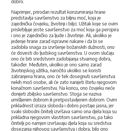
dobro.
Naprimjer, prirodan rezultat konzumiranja hrane
predstavlja savršenstvo za biljnu moć, koja je
zajednička čovjeku, životinji i biljci. Užitak koje se ovim
priskrbljuje jeste savršenstvo za moć koja ga percipira
i ono je zajedničko za ljude i životinje. Ali, ukoliko je
jedenje hrane zarad ispravne nakane i da bi se
zadobila snaga za izvršenje božanskih dužnosti, ono
će dovesti do ljudskog savršenstva. U ovom slučaju
ono će biti sredstvom zadobijanja stvarnog dobra,
također. Međutim, ukoliko je ono samo zarad
životinjskog užitka, naročito ukoliko se koristi
zabranjena hrana, ono će tek dosegnuti savršenstva
nekih moći osobe, ali će zato nanijeti štetu njegovom
konačnom savršenstvu. Na koncu, ono čovjeku neće
donijeti zbiljsko savršenstvo. Stoga se naziva
umišljenim dobrom ili pretpostavljenim dobrom. Ovim
prikladnost izraza sloboda i dobro postaje jasna, jer
svaki slobodni činitelj izvršava samo ona djela koja su
prikladna njegovom vlastitom savršenstvu, pa tako
činitelji po namjeri izvršavaju djela koja su sredstva
dosezanja njihovog savršenstva i dobra, bilo ono