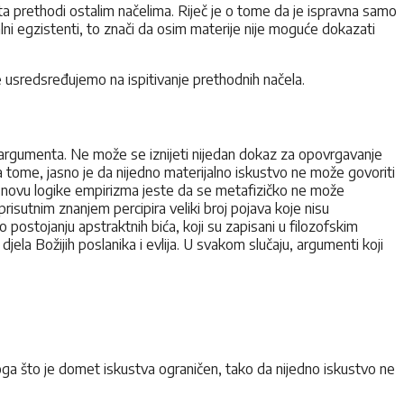
a prethodi ostalim načelima. Riječ je o tome da je ispravna samo
ni egzistenti, to znači da osim materije nije moguće dokazati
 usredsređujemo na ispitivanje prethodnih načela.
g argumenta. Ne može se iznijeti nijedan dokaz za opovrgavanje
a tome, jasno je da nijedno materijalno iskustvo ne može govoriti
 osnovu logike empirizma jeste da se metafizičko ne može
risutnim znanjem percipira veliki broj pojava koje nisu
 postojanju apstraktnih bića, koji su zapisani u filozofskim
 djela Božijih poslanika i evlija. U svakom slučaju, argumenti koji
ga što je domet iskustva ograničen, tako da nijedno iskustvo ne