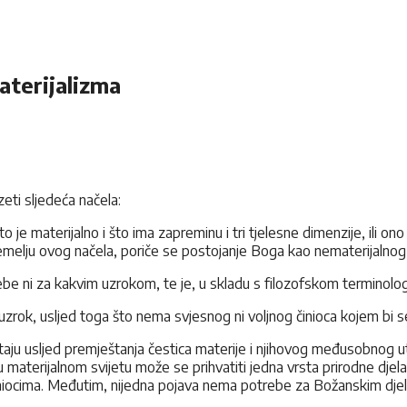
materijalizma
eti sljedeća načela:
o je materijalno i što ima zapreminu i tri tjelesne dimenzije, ili ono
 temelju ovog načela, poriče se postojanje Boga kao nematerijalnog 
trebe ni za kakvim uzrokom, te je, u skladu s filozofskom terminol
i uzrok, usljed toga što nema svjesnog ni voljnog činioca kojem bi se
staju usljed premještanja čestica materije i njihovog međusobnog 
materijalnom svijetu može se prihvatiti jedna vrsta prirodne djelat
činiocima. Međutim, nijedna pojava nema potrebe za Božanskim djel