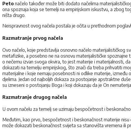
Peto
načelo također može biti dodato načelima materijalističkog
ona spoznaja koja se temelji na empirijskom iskustvu, a zbog tog
ništa drugo.
Neispravnost ovog načela postala je očita u prethodnom poglavl
Razmatranje prvog načela
Ovo načelo, koje predstavlja osnovno načelo materijalističkog s
metafizike, a posebno ne na osnovu materijalističke spoznajne te
o nečemu izvan svoga okvira, to jest materije i materijalnosti, 
dokazati na temelju empirijskog, što znači da treba prihvatiti mo
materijalne i koje nemaju posebnosti ni odlike materije, između o
djelima. Jedan od najboljih dokaza za postojanje apstraktne duše jes
su izneseni o postojanju Boga i koji dokazuju da je On nematerija
Razmatranje drugog načela
U ovom načelu za temelj se uzimaju bespočetnost i beskonačnost 
Međutim, kao prvo, bespočetnost i beskonačnost materije nisu d
može dokazati beskonačnost svijeta sa stanovišta vremena ili p