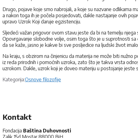
Drugo, pojave koje smo nabrojali, a koje su nazvane odlikama mate
a nakon toga ih je počela posjedovati, dakle nastajanje ovih pojav
upravo Uzrok Koji daruje egzistenciju.
Sljedeći važan prigovor ovom stavu jeste da bi na temelju njega sve
Opovrgavanje slobodne volje, osim toga što je u suprotnosti sa o
da se kaže, jasno je kakve bi sve posljedice na ljudski život imalo
Na kraju, s obzirom na činjenicu da materija ne može biti nužno 
iz reda prirodnih i pomoćnih uzroka, zato što je takva vrsta odno
uzrokom. Dakle, uzrok koji je doveo materiju u postojanje jeste st
Kategorije
Kategorija:
Osnove filozofije
Kontakt
Fondacija
Baština Duhovnosti
Zalik 15d Mostar 88000 BiH