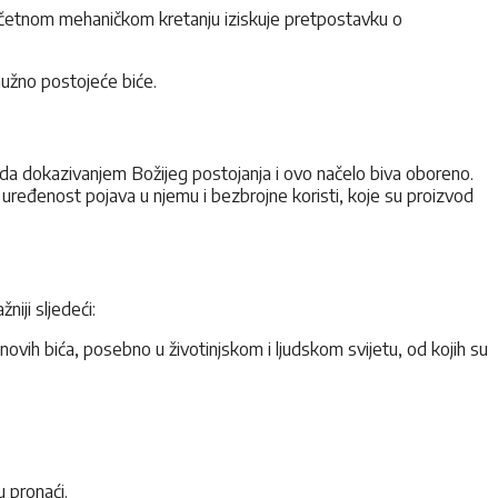
očetnom mehaničkom kretanju iziskuje pretpostavku o
nužno postojeće biće.
e da dokazivanjem Božijeg postojanja i ovo načelo biva oboreno.
e uređenost pojava u njemu i bezbrojne koristi, koje su proizvod
niji sljedeći:
ovih bića, posebno u životinjskom i ljudskom svijetu, od kojih su
u pronaći.