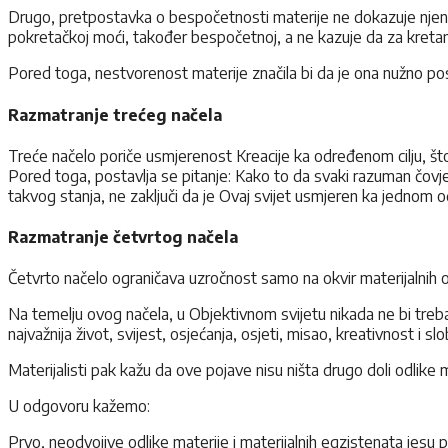
Drugo, pretpostavka o bespočetnosti materije ne dokazuje njen
pokretačkoj moći, također bespočetnoj, a ne kazuje da za kreta
Pored toga, nestvorenost materije značila bi da je ona nužno p
Razmatranje trećeg načela
Treće načelo poriče usmjerenost Kreacije ka određenom cilju, što
Pored toga, postavlja se pitanje: Kako to da svaki razuman čovjek
takvog stanja, ne zaključi da je Ovaj svijet usmjeren ka jednom o
Razmatranje četvrtog načela
Četvrto načelo ograničava uzročnost samo na okvir materijalnih odn
Na temelju ovog načela, u Objektivnom svijetu nikada ne bi treba
najvažnija život, svijest, osjećanja, osjeti, misao, kreativnost i sl
Materijalisti pak kažu da ove pojave nisu ništa drugo doli odlike m
U odgovoru kažemo:
Prvo, neodvojive odlike materije i materijalnih egzistenata jesu 