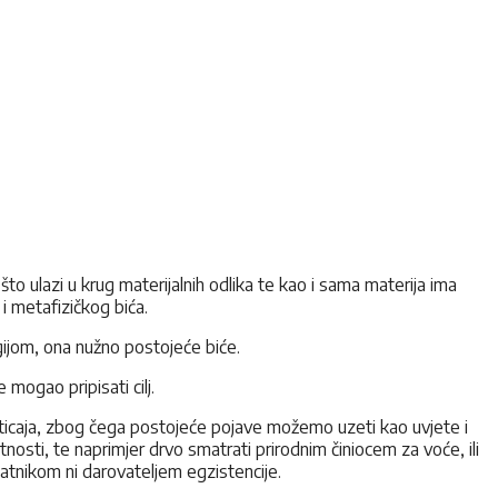
 što ulazi u krug materijalnih odlika te kao i sama materija ima
i metafizičkog bića.
ogijom, ona nužno postojeće biće.
 mogao pripisati cilj.
uticaja, zbog čega postojeće pojave možemo uzeti kao uvjete i
nosti, te naprimjer drvo smatrati prirodnim činiocem za voće, ili
atnikom ni darovateljem egzistencije.