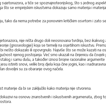
 svjetonazora, a tiče se spoznajnoteorijskog, što s jednog aspekt
a što se empirijskim iskustvima dokazuju samo materija i materijal
ju, tako da nema potrebe za ponovnim kritičkim osvrtom i zato se
vjetonazora, nije ništa drugo doli neosnovana tvrdnja, bez ikakvo
orije (gnoseologije) koja se temelji na osjetilnom iskustvu. Prem
da bi nešto dokazalo ili opovrgnulo. Najviše što se može kazati na
gućnost njenog postojanja. Već smo ukazali na činjenicu da čovjek p
stalog i samu dušu, a također iznosi brojne racionalne argumente o
u istiniti snovi, veliki broj djela koja čine jogini, kao i nadnaravna
lan dovoljni su za obaranje ovog načela.
materije da bi se zaključilo kako materija nije stvorena.
okazivi na osnovu znanstvenih i iskustvenih argumenata, zbog to
rostora.