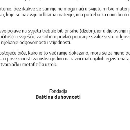
rije, bez ikakve se sumnje ne mogu naći u svijetu mrtve materije; 
a, koje se nazivaju odlikama materije, ima potrebu za onim ko ih uvo
 pojave na svijetu trebale biti prisilne (džebri), jer u djelovanju i
čitošću i sviješću, za sobom povlači poricanje svake vrste odgovor
 nijekanje odgovornosti i vrijednosti.
postojeće biće, kako je to već ranije dokazano, mora se za njeno po
sa i povezanosti zamisliva jedino na razini materijalnih egzistena
varalački i metafizički uzrok.
Fondacija
Baština duhovnosti