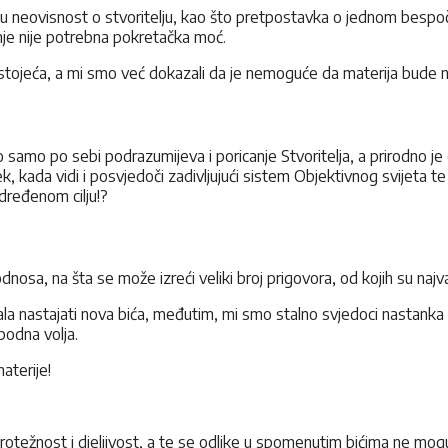
u neovisnost o stvoritelju, kao što pretpostavka o jednom besp
nje nije potrebna pokretačka moć.
ostojeća, a mi smo već dokazali da je nemoguće da materija bude 
 samo po sebi podrazumijeva i poricanje Stvoritelja, a prirodno j
, kada vidi i posvjedoči zadivljujući sistem Objektivnog svijeta t
dređenom cilju!?
osa, na šta se može izreći veliki broj prigovora, od kojih su najvaž
la nastajati nova bića, međutim, mi smo stalno svjedoci nastanka n
obodna volja.
aterije!
protežnost i djeljivost, a te se odlike u spomenutim bićima ne mog