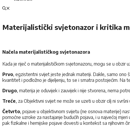
Materijalistički svjetonazor i kritika 
Načela materijalističkog svjetonazora
Kada je riječ o materijalističkom svjetonazoru, mogu se u obzir uz
Prvo
, egzistentni svijet jeste jednak materiji. Dakle, samo ono št
kvantitet i podložno je dijeljenju, to se i smatra postojećim. Na
Drugo
, materija je oduvijek i zauvijek i nije stvorena, nema po
Treće
, za Objektivni svijet ne može se uzeti u obzir cilj ni svršn
Četvrto
, pojave u objektivnom svijetu (ne osnova materije) na
pomoćne uzroke za nastajanje budućih pojava, i u najvećoj mjeri u 
pak fizikalne i hemijske pojave dovesti u kontekst sa njihovim 