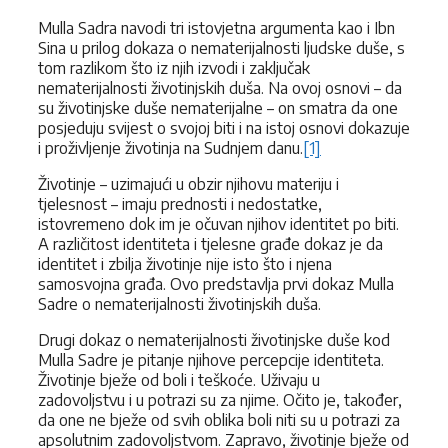
Mulla Sadra navodi tri istovjetna argumenta kao i Ibn
Sina u prilog dokaza o nematerijalnosti ljudske duše, s
tom razlikom što iz njih izvodi i zaključak
nematerijalnosti životinjskih duša. Na ovoj osnovi – da
su životinjske duše nematerijalne – on smatra da one
posjeduju svijest o svojoj biti i na istoj osnovi dokazuje
i proživljenje životinja na Sudnjem danu.
[1]
Životinje – uzimajući u obzir njihovu materiju i
tjelesnost – imaju prednosti i nedostatke,
istovremeno dok im je očuvan njihov identitet po biti.
A različitost identiteta i tjelesne građe dokaz je da
identitet i zbilja životinje nije isto što i njena
samosvojna građa. Ovo predstavlja prvi dokaz Mulla
Sadre o nematerijalnosti životinjskih duša.
Drugi dokaz o nematerijalnosti životinjske duše kod
Mulla Sadre je pitanje njihove percepcije identiteta.
Životinje bježe od boli i teškoće. Uživaju u
zadovoljstvu i u potrazi su za njime. Očito je, također,
da one ne bježe od svih oblika boli niti su u potrazi za
apsolutnim zadovoljstvom. Zapravo, životinje bježe od