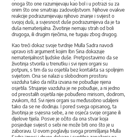
onoga što one razumijevaju kao bol i u potrazi su za
onim što one smatraju zadovoljstvom. Njihove ovakve
reakcije podrazumijevaju njihovo znanje i svijest o
svojoj duši, a svjesnost duše podrazumijeva da je ta
duša nematerijalna. Životinje nemaju strah od boli
drugoga, ili drugim riječima, ne tuguju zbog drugog.
Kao treći dokaz svoje tvrdnje Mulla Sadra navodi
upravo isti argument kojim Ibn Sina dokazuje
nematerijalnost ljudske duše. Pretpostavimo da se
životinja stvorila u trenutku i svi njeni organi su
potpuni, s tim da su osjetila bez kontakta sa spoljnjim
svijetom. Ona se nalazi u slobodnom prostoru
vazduha tako da ništa izvana ne pobuđuje njena
osjetila. Strujanje vazduha je ne pobuđuje, a ni jedno
od preostalih osjetila nije pobuđeno mirisom, dodirom,
zvukom, itd. Svi njeni organi su međusobno udaljeni
tako da se ne dodiruju. I pored svega opisanog, ta
životinja je svjesna sebe, a ne osjeća svoje organe ili
dijelove tijela. Posve je očito da ona stvar koja
posjeduje svijest o sebi ne može biti ono što je u
zaboravu. U ovom poglavlju svoga promišljanja Mulla
Sadra iznosi i druge dokaze i suptilna zapažanja na