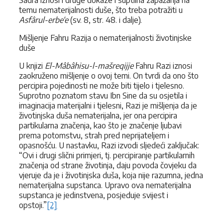
temu nematerijalnosti duše, što treba potražiti u
Asfârul-erbe‘e
(sv. 8, str. 48. i dalje).
Mišljenje Fahru Razija o nematerijalnosti životinjske
duše
U knjizi
El-Mâbâhisu-l-mašreqijje
Fahru Razi iznosi
zaokruženo mišljenje o ovoj temi. On tvrdi da ono što
percipira pojedinosti ne može biti tijelo i tjelesno.
Suprotno poznatom stavu Ibn Sine da su osjetila i
imaginacija materijalni i tjelesni, Razi je mišljenja da je
životinjska duša nematerijalna, jer ona percipira
partikularna značenja, kao što je značenje ljubavi
prema potomstvu, strah pred neprijateljem i
opasnošću. U nastavku, Razi izvodi sljedeći zaključak:
“Ovi i drugi slični primjeri, tj. percipiranje partikularnih
značenja od strane životinja, daju povoda čovjeku da
vjeruje da je i životinjska duša, koja nije razumna, jedna
nematerijalna supstanca. Upravo ova nematerijalna
supstanca je jedinstvena, posjeduje svijest i
opstoji.”
[2]