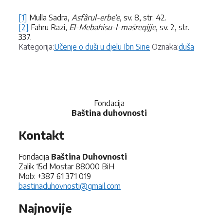
[1]
Mulla Sadra,
Asfârul-erbe‘e
, sv. 8, str. 42.
[2]
Fahru Razi,
El-Mebahisu-l-mašreqijje
, sv. 2, str.
337.
Kategorije
Oznake
Kategorija:
Učenje o duši u djelu Ibn Sine
Oznaka:
duša
Fondacija
Baština duhovnosti
Kontakt
Fondacija
Baština Duhovnosti
Zalik 15d Mostar 88000 BiH
Mob: +387 61 371 019
bastinaduhovnosti@gmail.com
Najnovije