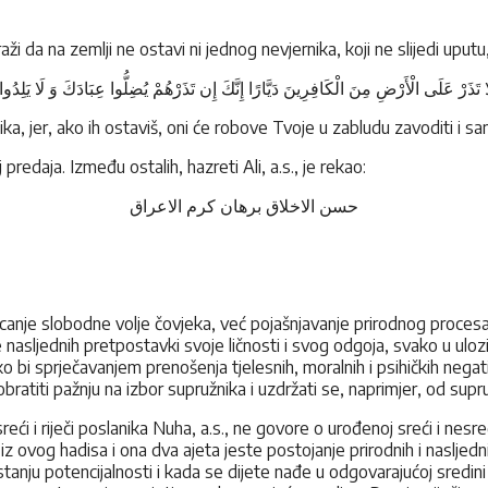
raži da na zemlji ne ostavi ni jednog nevjernika, koji ne slijedi uput
تَذَرْ عَلَى الْأَرْضِ مِنَ الْكَافِرِينَ دَيَّارًا إِنَّكَ إِن تَذَرْهُمْ يُضِلُّوا عِبَادَكَ وَ لَا يَلِدُوا إ
a, jer, ako ih ostaviš, oni će robove Tvoje u zabludu zavoditi i sa
redaja. Između ostalih, hazreti Ali, a.s., je rekao:
حسن الاخلاق برهان کرم الاعراق
ricanje slobodne volje čovjeka, već pojašnjavanje prirodnog proces
 nasljednih pretpostavki svoje ličnosti i svog odgoja, svako u ulo
ko bi sprječavanjem prenošenja tjelesnih, moralnih i psihičkih negat
atiti pažnju na izbor supružnika i uzdržati se, naprimjer, od supružn
esreći i riječi poslanika Nuha, a.s., ne govore o urođenoj sreći i ne
i iz ovog hadisa i ona dva ajeta jeste postojanje prirodnih i naslje
stanju potencijalnosti i kada se dijete nađe u odgovarajućoj sredini