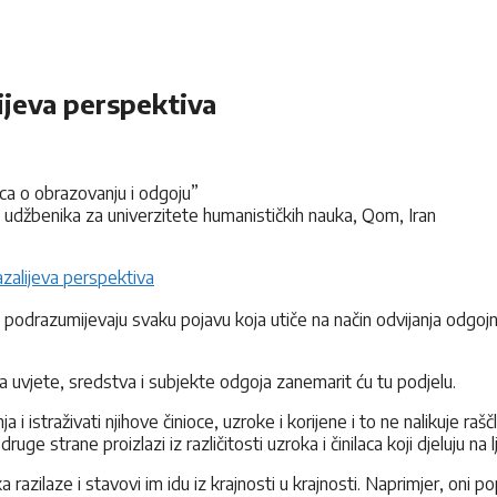
ijeva perspektiva
aca o obrazovanju i odgoju”
e udžbenika za univerzitete humanističkih nauka, Qom, Iran
azalijeva perspektiva
 podrazumijevaju svaku pojavu koja utiče na način odvijanja odgojnog
na uvjete, sredstva i subjekte odgoja zanemarit ću tu podjelu.
raživati njihove činioce, uzroke i korijene i to ne nalikuje raščlanj
ruge strane proizlazi iz različitosti uzroka i činilaca koji djeluju na
eka razilaze i stavovi im idu iz krajnosti u krajnosti. Naprimjer, on