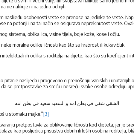
a dijete u svim ili većini vanjskih svojstava nalikuje samo jednom ro
 ne nalikuje ni na jedno od njih.
snom naslijeđu osobenosti vrste se prenose na jedinke te vrste. Napri
se na potonji i na taj način se osigurava neprekinutost vrste. Ovak
 sistema, oblika lica, visine tijela, boje kože, kose i očiju.
neke moralne odlike ličnosti kao što su hrabrost ili kukavičluk.
intelektualnih odlika s roditelja na dijete, kao što su koeficijent i
rao pitanje naslijeđa i progovorio o prenošenju vanjskih i unutarnji
da se pretpostavke za sreću i nesreću svake osobe određuju uprav
الشقی شقی فی بطن امه و السعید سعید فی بطن امه
još u stomaku majke.”
[3]
ranju pretpostavki za oblikovanje ličnosti kod djeteta, jer je sreć
dolaze kao posljedica prisustva dobrih ili loših osobina roditelja, bli