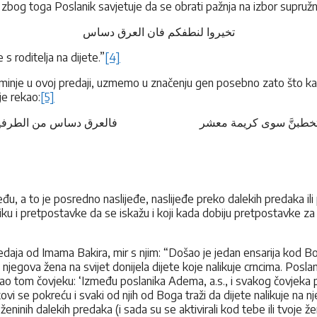
zbog toga Poslanik savjetuje da se obrati pažnja na izbor supružn
تخیروا لنطفکم فان العرق دساس
s roditelja na dijete.”
[4]
 spominje u ovoj predaji, uzmemo u značenju gen posebno zato što 
je rekao:
[5]
 تخطبنَّ سوی کریمة معشر فالعرق دساس من الطرفی
ijeđu, a to je posredno naslijeđe, naslijeđe preko dalekih predaka i
liku i pretpostavke da se iskažu i koji kada dobiju pretpostavke z
edaja od Imama Bakira, mir s njim: “Došao je jedan ensarija kod Bož
egova žena na svijet donijela dijete koje nalikuje crncima. Poslanik
rekao tom čovjeku: ‘Između poslanika Adema, a.s., i svakog čovjeka p
ovi se pokreću i svaki od njih od Boga traži da dijete nalikuje na 
ili ženinih dalekih predaka (i sada su se aktivirali kod tebe ili tvo