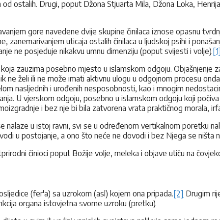
ijim od ostalih. Drugi, poput Džona Stjuarta Mila, Džona Loka, Henri
avanjem gore navedene dvije skupine činilaca iznose opasnu tvrdnju 
me, zanemarivanjem uticaja ostalih činilaca u ljudskoj psihi i ponaša
e ne posjeduje nikakvu umnu dimenziju (poput svijesti i volje).
[1
a koja zauzima posebno mjesto u islamskom odgoju. Objašnjenje za 
ik ne želi ili ne može imati aktivnu ulogu u odgojnom procesu onda 
elom nasljednih i urođenih nesposobnosti, kao i mnogim nedostacim
ranja. U vjerskom odgoju, posebno u islamskom odgoju koji počiva n
moizgradnje i bez nje bi bila zatvorena vrata praktičnog morala, irf
 više nalaze u istoj ravni, svi se u određenom vertikalnom poretku n
dovodi u postojanje, a ono što neće ne dovodi i bez Njega se ništa 
prirodni činioci poput Božije volje, meleka i objave utiču na čovje
posljedice (fer'a) sa uzrokom (asl) kojem ona pripada.
[2]
Drugim rije
funkcija organa istovjetna svome uzroku (pretku).