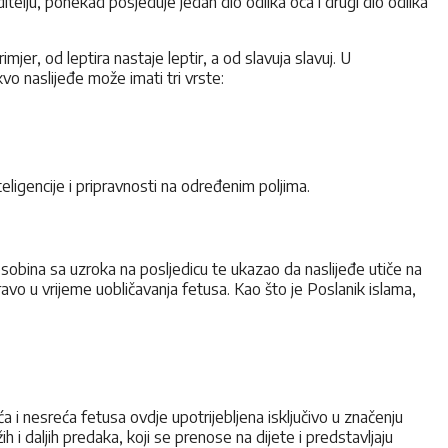
ditelju, ponekad posjeduje jedan dio odlika oca i drugi dio odlika
mjer, od leptira nastaje leptir, a od slavuja slavuj. U
vo naslijeđe može imati tri vrste:
nteligencije i pripravnosti na određenim poljima.
h osobina sa uzroka na posljedicu te ukazao da naslijeđe utiče na
o u vrijeme uobličavanja fetusa. Kao što je Poslanik islama,
a i nesreća fetusa ovdje upotrijebljena isključivo u značenju
žih i daljih predaka, koji se prenose na dijete i predstavljaju