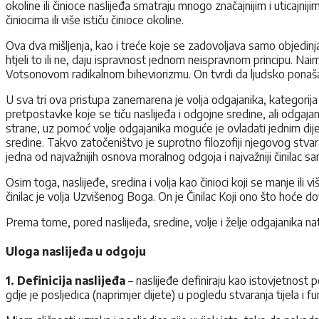
okoline ili činioce naslijeđa smatraju mnogo značajnijim i uticajn
činiocima ili više ističu činioce okoline.
Ova dva mišljenja, kao i treće koje se zadovoljava samo objedinj
htjeli to ili ne, daju ispravnost jednom neispravnom principu. Nai
Votsonovom radikalnom biheviorizmu. On tvrdi da ljudsko ponašanj
U sva tri ova pristupa zanemarena je volja odgajanika, kategorij
pretpostavke koje se tiču naslijeđa i odgojne sredine, ali odgajan
strane, uz pomoć volje odgajanika moguće je ovladati jednim dij
sredine. Takvo zatočeništvo je suprotno filozofiji njegovog stva
jedna od najvažnijih osnova moralnog odgoja i najvažniji činilac sa
Osim toga, naslijeđe, sredina i volja kao činioci koji se manje ili
činilac je volja Uzvišenog Boga. On je Činilac Koji ono što hoće 
Prema tome, pored naslijeđa, sredine, volje i želje odgajanika nat
Uloga naslijeđa u odgoju
1. Definicija naslijeđa
– naslijeđe definiraju kao istovjetnost 
gdje je posljedica (naprimjer dijete) u pogledu stvaranja tijela i 