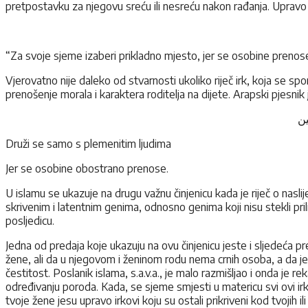
pretpostavku za njegovu sreću ili nesreću nakon rađanja. Upravo 
“Za svoje sjeme izaberi prikladno mjesto, jer se osobine prenose 
Vjerovatno nije daleko od stvarnosti ukoliko riječ irk, koja se
prenošenje morala i karaktera roditelja na dijete. Arapski pjesnik 
ن
Druži se samo s plemenitim ljudima
Jer se osobine obostrano prenose.
U islamu se ukazuje na drugu važnu činjenicu kada je riječ o nasl
skrivenim i latentnim genima, odnosno genima koji nisu stekli pri
posljedicu.
Jedna od predaja koje ukazuju na ovu činjenicu jeste i sljedeća pr
žene, ali da u njegovom i ženinom rodu nema crnih osoba, a da je nj
čestitost. Poslanik islama, s.a.v.a., je malo razmišljao i onda je 
određivanju poroda. Kada, se sjeme smjesti u matericu svi ovi irk
tvoje žene jesu upravo irkovi koju su ostali prikriveni kod tvojih 