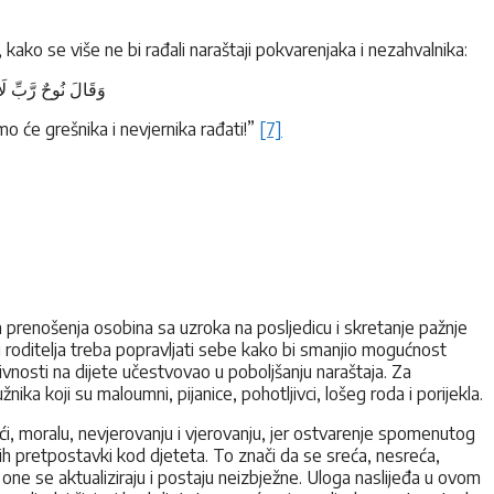
u, kako se više ne bi rađali naraštaji pokvarenjaka i nezahvalnika:
وَقَالَ نُوحٌ رَّبِّ لَا 
mo će grešnika i nevjernika rađati!”
[7]
a prenošenja osobina sa uzroka na posljedicu i skretanje pažnje
zi roditelja treba popravljati sebe kako bi smanjio mogućnost
ivnosti na dijete učestvovao u poboljšanju naraštaja. Za
ika koji su maloumni, pijanice, pohotljivci, lošeg roda i porijekla.
sreći, moralu, nevjerovanju i vjerovanju, jer ostvarenje spomenutog
dnih pretpostavki kod djeteta. To znači da se sreća, nesreća,
 one se aktualiziraju i postaju neizbježne. Uloga naslijeđa u ovom