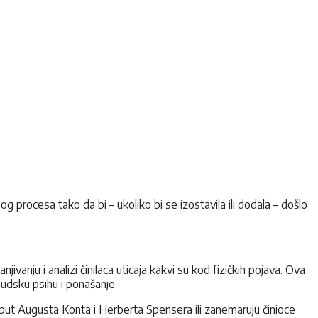
 procesa tako da bi – ukoliko bi se izostavila ili dodala – došlo
ivanju i analizi činilaca uticaja kakvi su kod fizičkih pojava. Ova
 ljudsku psihu i ponašanje.
i poput Augusta Konta i Herberta Spensera ili zanemaruju činioce