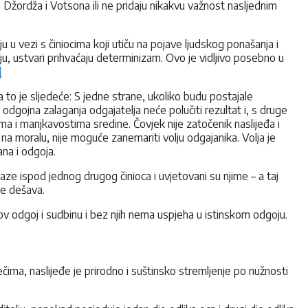
ja Džordža i Votsona ili ne pridaju nikakvu važnost nasljednim
u vezi s činiocima koji utiču na pojave ljudskog ponašanja i
nju, ustvari prihvaćaju determinizam. Ovo je vidljivo posebno u
]
to je sljedeće: S jedne strane, ukoliko budu postajale
odgojna zalaganja odgajatelja neće polučiti rezultat i, s druge
a i manjkavostima sredine. Čovjek nije zatočenik naslijeđa i
a moralu, nije moguće zanemariti volju odgajanika. Volja je
ana i odgoja.
alaze ispod jednog drugog činioca i uvjetovani su njime – a taj
ne dešava.
kov odgoj i sudbinu i bez njih nema uspjeha u istinskom odgoju.
čima, naslijeđe je prirodno i suštinsko stremljenje po nužnosti