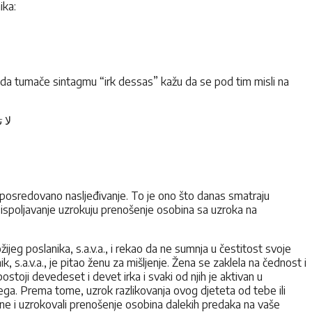
ika:
kada tumače sintagmu “irk dessas” kažu da se pod tim misli na
لا
li posredovano nasljeđivanje. To je ono što danas smatraju
a ispoljavanje uzrokuju prenošenje osobina sa uzroka na
ijeg poslanika, s.a.v.a., i rekao da ne sumnja u čestitost svoje
, s.a.v.a., je pitao ženu za mišljenje. Žena se zaklela na čednost i
ostoji devedeset i devet irka i svaki od njih je aktivan u
njega. Prema tome, uzrok razlikovanja ovog djeteta od tebe ili
je žene i uzrokovali prenošenje osobina dalekih predaka na vaše