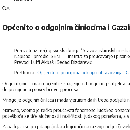
Općenito o odgojnim činiocima i Gazal
Preuzeto iz trećeg sveska knjige “Stavovi islamskih mislil
Napisao i priredio: SEMT – Institut za proučavanje i pisanj
Prevod: Lutfi Akbaš i Sedad Dizdarević
Prethodno:
Općenito o principima odgoja i obrazovanja i G
Odgojni činioci imaju općenitije značenje od odgojnog subjekta, a
do promjene u provedbi ovog procesa.
Mnogo je odgojnih činilaca i mada vjerujem da ih treba podijeliti 
Naravno, veoma je teško proučavati fenomene ljudskog ponašanja i ist
poteškoća se tiče složenosti i različitosti ljudskog ponašanja, a s d
Zapadnjaci se po pitanju činilaca koji utiču na razvoj i odgoj čovj