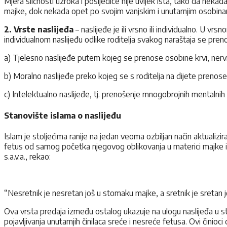
Mjera sličnosti uzroka i posljedice nije uvijek ista, tako da nekad
majke, dok nekada opet po svojim vanjskim i unutarnjim osobinama
2. Vrste naslijeđa
– naslijeđe je ili vrsno ili individualno. U vr
individualnom naslijeđu odlike roditelja svakog naraštaja se preno
a) Tjelesno naslijeđe putem kojeg se prenose osobine krvi, nervnog
b) Moralno naslijeđe preko kojeg se s roditelja na dijete prenose 
c) Intelektualno naslijeđe, tj. prenošenje mnogobrojnih mentalnih i 
Stanovište islama o naslijeđu
Islam je stoljećima ranije na jedan veoma ozbiljan način aktualizi
fetus od samog početka njegovog oblikovanja u materici majke i 
s.a.v.a., rekao:
“Nesretnik je nesretan još u stomaku majke, a sretnik je sretan 
Ova vrsta predaja između ostalog ukazuje na ulogu naslijeđa u stva
pojavljivanja unutarnjih činilaca sreće i nesreće fetusa. Ovi činioci 