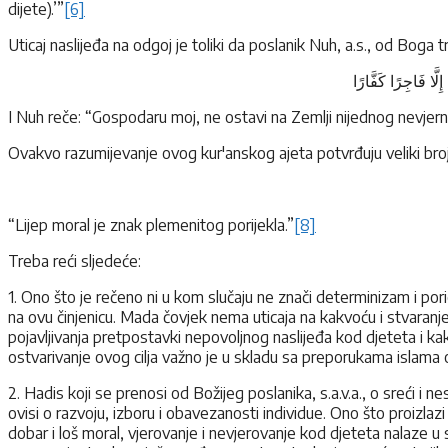
dijete).’”
[6]
Uticaj naslijeđa na odgoj je toliki da poslanik Nuh, a.s., od Boga t
ِلَّا فَاجِرًا كَفَّارًا
I Nuh reče: “Gospodaru moj, ne ostavi na Zemlji nijednog nevjernik
Ovakvo razumijevanje ovog kur'anskog ajeta potvrđuju veliki broj p
“Lijep moral je znak plemenitog porijekla.”
[8]
Treba reći sljedeće:
1. Ono što je rečeno ni u kom slučaju ne znači determinizam i po
na ovu činjenicu. Mada čovjek nema uticaja na kakvoću i stvaranje
pojavljivanja pretpostavki nepovoljnog naslijeđa kod djeteta i ka
ostvarivanje ovog cilja važno je u skladu sa preporukama islama obr
2. Hadis koji se prenosi od Božijeg poslanika, s.a.v.a., o sreći i n
ovisi o razvoju, izboru i obavezanosti individue. Ono što proizlaz
dobar i loš moral, vjerovanje i nevjerovanje kod djeteta nalaze u 