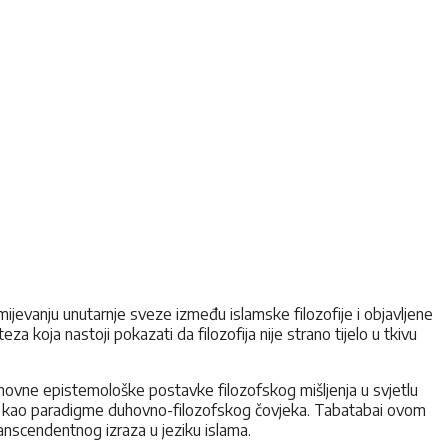
evanju unutarnje sveze između islamske filozofije i objavljene
 koja nastoji pokazati da filozofija nije strano tijelo u tkivu
 osnovne epistemološke postavke filozofskog mišljenja u svjetlu
s., kao paradigme duhovno-filozofskog čovjeka. Tabatabai ovom
nscendentnog izraza u jeziku islama.