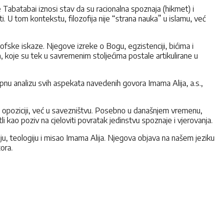
 Tabatabai iznosi stav da su racionalna spoznaja (hikmet) i
. U tom kontekstu, filozofija nije “strana nauka” u islamu, već
ofske iskaze. Njegove izreke o Bogu, egzistenciji, bićima i
ja, koje su tek u savremenim stoljećima postale artikulirane u
rpnu analizu svih aspekata navedenih govora Imama Alija, a.s.,
 u opoziciji, već u savezništvu. Posebno u današnjem vremenu,
li kao poziv na cjeloviti povratak jedinstvu spoznaje i vjerovanja.
iju, teologiju i misao Imama Alija. Njegova objava na našem jeziku
ora.