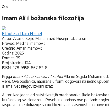
Imam Ali i božanska filozofija
Biblioteka Irfan i Hikmet
Autor: Allame Sejjid Muhammed Husejn Tabatabai
Prevod: Mediha Imamović
Urednik: Amar Imamović
Godina: 2025
Format: B5
Broj stranica: 104
ISBN: 978-9958-867-82-8
Knjiga
Imam Ali i božanska filozofija
Allame Sejjida Muhammeda Hu
vjere. Ova poslanica, napisana u formi odgovora na jedno upućeno p
islama, već njegov izvorni izraz.
Autor, kao jedan od najistaknutijih predstavnika škole božanske f
Kur’anskog svjetonazora. Poseban doprinos ove poslanice ogleda
raspravom ne dokazuje samo filozofsku uzvišenost Imamove misli