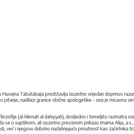
sejna Tabatabaija predstavlja izuzetno vrijedan doprinos razumij
itanje, nadilazi granice obične apologetike – ona je misaona sinteza
ilozofije (al-hikmah al-ilahiyyah), dosljedno i temeljito razmatra
 se u suptilnom, ali izuzetno preciznom prikazu Imama Alija, a.
, već i njegovu duboko nadahnjujuću prisutnost kao začetnika tra