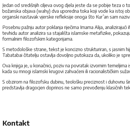
Jedan od središnjih ciljeva ovog djela jeste da se pobije teza o 
božanska objava (wahy) dva uporedna toka koji vode ka istoj obal
organski nastavak vjerske refleksije onoga što Kur’an sam nazi
Posebnu pažnju autor poklanja riječima Imama Alija, analizirajući
tevhidu autor analizira sa stajališta islamske metafizike, pokazuj
formalnim filozofskim kategorijama.
S metodološke strane, tekst je koncizno strukturiran, s jasnim hi
Tabatabai čitatelju ostavlja dovoljno putokaza da, ukoliko je sp
Ova knjiga je, u konačnici, poziv na povratak izvornim temeljima
kada su mnogi islamski krugovi zahvaćeni ili racionalističkim sužav
S obzirom na filozofsku dubinu, teološku preciznost i duhovnu šir
predstavlja dragocjen doprinos ne samo prevođenju klasičnih te
Kontakt