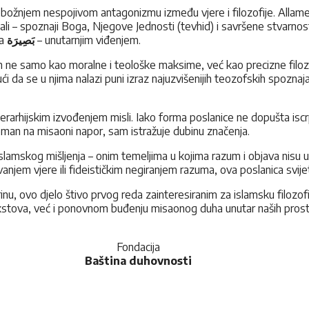
tobožnjem nespojivom antagonizmu između vjere i filozofije. Allame
i – spoznaji Boga, Njegove Jednosti (tevhid) i savršene stvarnosti
va
بَصِيرَة
– unutarnjim viđenjem.
 ih ne samo kao moralne i teološke maksime, već kao precizne filoz
ući da se u njima nalazi puni izraz najuzvišenijih teozofskih spozna
jerarhijskim izvođenjem misli. Iako forma poslanice ne dopušta isc
reman na misaoni napor, sam istražuje dubinu značenja.
 islamskog mišljenja – onim temeljima u kojima razum i objava nisu
anjem vjere ili fideističkim negiranjem razuma, ova poslanica svijet
inu, ovo djelo štivo prvog reda zainteresiranim za islamsku filozof
kstova, već i ponovnom buđenju misaonog duha unutar naših prost
Fondacija
Baština duhovnosti