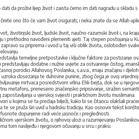
ati da proživi lijep život i zaista ćemo im dati nagradu u skladu s na
 činite ono što će vam život osigurati; i neka znate da se Allah upl
vot, životinjski život, ljudski život, naučno-razumski život i, na kraj
ju i prethodno navođeni plemeniti ajeti. Taj stepen postojanja u Kur'a
– zapravo su priprema i uvod u taj viši oblik života, oslobođen sv
jelovanju.
dstavlja temeljne pretpostavke i ključne faktore za postizanje ove uz
 dan predstavljaju dodatne i nužne uvjete za ostvarenje čistog, imans
asnoj porodici Allahovog Poslanika, s.a.v.a., imaju značajnu i djelo
 uzroka dosezanja te duhovne punine, zbog čega je ovoj vrijednoj p
Oživljavanje mrtvaca posredstvom vrlina Ehli-bejta, dok se u njeg
icitnu metaforu, preneseno značenjsko pripisivanje, izražen semanti
g zapostavljanja u vjerskoj svijesti i praktičnom životu muslimana.
i u kojima se ta predaja bilježi, kako bi se čitaocu olakšali praćenje
te se pruža širi uvid u hadisku tradiciju. Kao osnovni tekst korišt
 fusnote dopunjene radi veće jasnoće i preglednosti.
ičnom vjerskom životu, o njihovoj ulozi u razumijevanju Poslanikove 
rema tom naslijeđu i njegovom očuvanju u srcu i praksi.