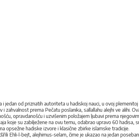
 i jedan od priznatih autoriteta u hadiskoj nauci, u ovoj plemenitoj p
 i zahvalnost prema Pečatu poslanika, sallallahu alejhi ve alihi. Ov
žnošću, opravdanošću i uzvišenim položajem ljubavi prema njegovim b
a koje su zabilježene na ovu temu, odabrao upravo 60 hadisa, smat
a opsežne hadiske izvore i klasične zbirke islamske tradicije.
edā'ili Ehli-l-bejt, alejhimus-selam, čime je ukazao na jedan poseba