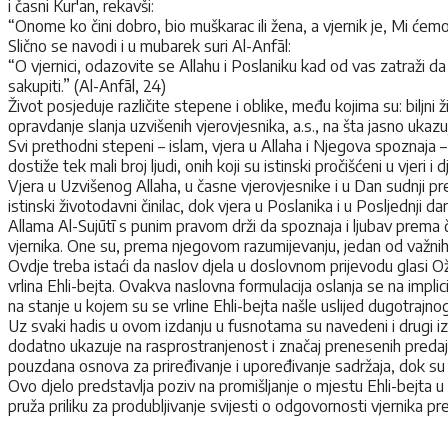
i časni Kur'an, rekavši:
“Onome ko čini dobro, bio muškarac ili žena, a vjernik je, Mi ćemo d
Slično se navodi i u mubarek suri Al-Anfāl:
“O vjernici, odazovite se Allahu i Poslaniku kad od vas zatraži da
sakupiti.” (Al-Anfāl, 24)
Život posjeduje različite stepene i oblike, među kojima su: biljni ži
opravdanje slanja uzvišenih vjerovjesnika, a.s., na šta jasno ukazu
Svi prethodni stepeni – islam, vjera u Allaha i Njegova spoznaja 
dostiže tek mali broj ljudi, onih koji su istinski pročišćeni u vjeri i d
Vjera u Uzvišenog Allaha, u časne vjerovjesnike i u Dan sudnji pre
istinski životodavni činilac, dok vjera u Poslanika i u Posljednji
Allama Al-Sujūtī s punim pravom drži da spoznaja i ljubav prema č
vjernika. One su, prema njegovom razumijevanju, jedan od važnih
Ovdje treba istaći da naslov djela u doslovnom prijevodu glasi 
vrlina Ehli-bejta. Ovakva naslovna formulacija oslanja se na impl
na stanje u kojem su se vrline Ehli-bejta našle uslijed dugotrajno
Uz svaki hadis u ovom izdanju u fusnotama su navedeni i drugi izvor
dodatno ukazuje na rasprostranjenost i značaj prenesenih predaja 
pouzdana osnova za priređivanje i upoređivanje sadržaja, dok su
Ovo djelo predstavlja poziv na promišljanje o mjestu Ehli-bejta u l
pruža priliku za produbljivanje svijesti o odgovornosti vjernika p