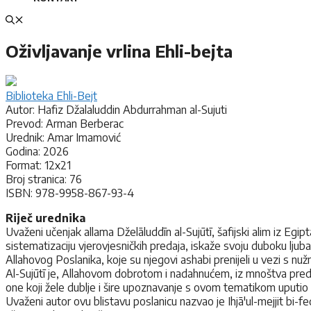
Oživljavanje vrlina Ehli-bejta
Biblioteka Ehli-Bejt
Autor: Hafiz Džalaluddin Abdurrahman al-Sujuti
Prevod: Arman Berberac
Urednik: Amar Imamović
Godina: 2026
Format: 12x21
Broj stranica: 76
ISBN: 978-9958-867-93-4
Riječ urednika
Uvaženi učenjak allama Dželāluddīn al-Sujūtī, šafijski alim iz Egipta
sistematizaciju vjerovjesničkih predaja, iskaže svoju duboku ljubav
Allahovog Poslanika, koje su njegovi ashabi prenijeli u vezi s nu
Al-Sujūtī je, Allahovom dobrotom i nadahnućem, iz mnoštva predaj
one koji žele dublje i šire upoznavanje s ovom tematikom uputio n
Uvaženi autor ovu blistavu poslanicu nazvao je Ihjā'ul-mejjit bi-f