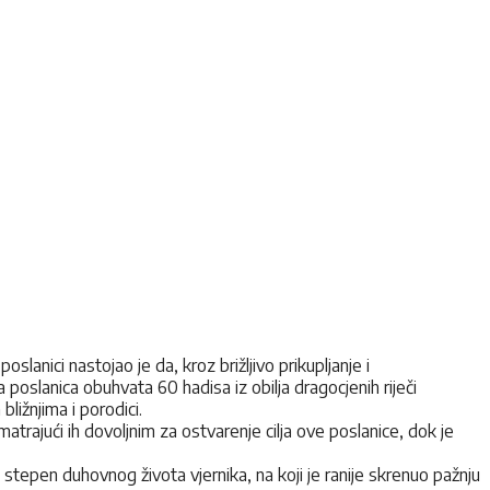
oslanici nastojao je da, kroz brižljivo prikupljanje i
a poslanica obuhvata 60 hadisa iz obilja dragocjenih riječi
ližnjima i porodici.
rajući ih dovoljnim za ostvarenje cilja ove poslanice, dok je
n stepen duhovnog života vjernika, na koji je ranije skrenuo pažnju