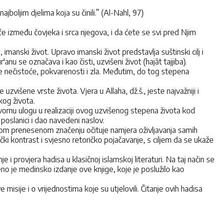
jboljim djelima koja su činili.” (Al-Nahl, 97)
iće između čovjeka i srca njegova, i da ćete se svi pred Njim
u, imanski život. Upravo imanski život predstavlja suštinski cilj i
nu se označava i kao čisti, uzvišeni život (hajāt tajjiba).
ake nečistoće, pokvarenosti i zla. Međutim, do tog stepena
višene vrste života. Vjera u Allaha, dž.š., jeste najvažniji i
kog života.
tvornu ulogu u realizaciji ovog uzvišenog stepena života kod
oslanici i dao navedeni naslov.
ovom prenesenom značenju očituje namjera oživljavanja samih
čki kontrast i svjesno retoričko pojačavanje, s ciljem da se ukaže
 i provjera hadisa u klasičnoj islamskoj literaturi. Na taj način se
eno je medinsko izdanje ove knjige, koje je poslužilo kao
misije i o vrijednostima koje su utjelovili. Čitanje ovih hadisa