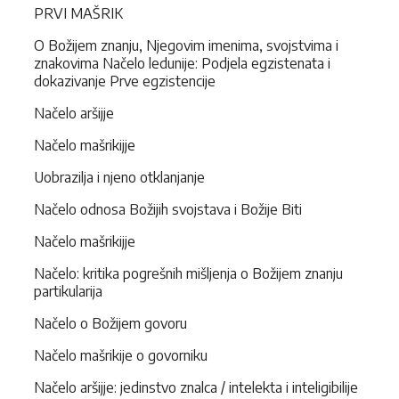
PRVI MAŠRIK
O Božijem znanju, Njegovim imenima, svojstvima i
znakovima Načelo ledunije: Podjela egzistenata i
dokazivanje Prve egzistencije
Načelo aršijje
Načelo mašrikijje
Uobrazilja i njeno otklanjanje
Načelo odnosa Božijih svojstava i Božije Biti
Načelo mašrikijje
Načelo: kritika pogrešnih mišljenja o Božijem znanju
partikularija
Načelo o Božijem govoru
Načelo mašrikije o govorniku
Načelo aršijje: jedinstvo znalca / intelekta i inteligibilije