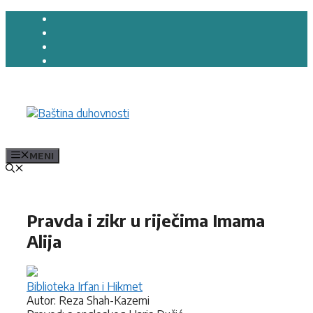
Preskoči
na
sadržaj
MENI
Pravda i zikr u riječima Imama
Alija
Biblioteka Irfan i Hikmet
Autor: Reza Shah-Kazemi