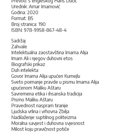
Prevod: s engleskog Haris Dučić
Urednik: Amar Imamović
Godina: 2020
Format: B5
Broj stranica: 190
ISBN: 978-9958-867-48-4
Sadržaj
Zahvale
Intelektualna zaostavština Imama Alija
Imam Ali i njegov duhovni etos
Biografski prikaz
Duh intelekta
Govor Imama Alija upućen Kumejlu
Sveto poimanje pravde u pismu Imama Alija
upućenom Maliku Aštaru
Savremena etika i ihsanska tradicija
Pismo Maliku Aštaru
Pravednost naspram tiranije
Ljudska vrlina i vrhovna Zbilja
Nadilaženje suptilnog politeizma
Moralna savjest i duhovna svjesnost
Milost koju pravičnost potiče