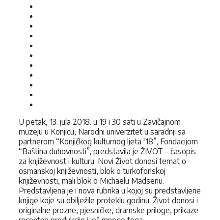
U petak, 13. jula 2018. u 19 i 30 sati u Zavičajnom
muzeju u Konjicu, Narodni univerzitet u saradnji sa
partnerom “Konjičkog kulturnog ljeta '18”, Fondacijom
“Baština duhovnosti”, predstavila je ŽIVOT – časopis
za književnost i kulturu. Novi Život donosi temat o
osmanskoj književnosti, blok o turkofonskoj
književnosti, mali blok o Michaelu Madsenu.
Predstavljena je i nova rubrika u kojoj su predstavljene
knjige koje su obilježile proteklu godinu. Život donosi i
originalne prozne, pjesničke, dramske priloge, prikaze
recentne produkcije i još mnogo toga…