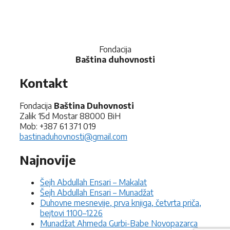
Fondacija
Baština duhovnosti
Kontakt
Fondacija
Baština Duhovnosti
Zalik 15d Mostar 88000 BiH
Mob: +387 61 371 019
bastinaduhovnosti@gmail.com
Najnovije
Šejh Abdullah Ensari – Makalat
Šejh Abdullah Ensari – Munadžat
Duhovne mesnevije, prva knjiga, četvrta priča,
bejtovi 1100–1226
Munadžat Ahmeda Gurbi-Babe Novopazarca