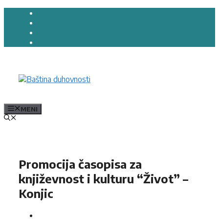
Preskoči
na
sadržaj
MENI
Promocija časopisa za
književnost i kulturu “Život” –
Konjic