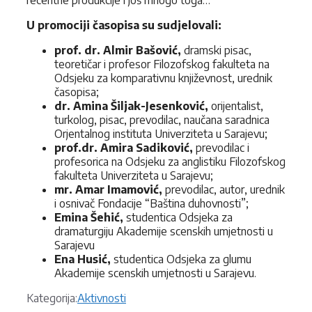
U promociji časopisa su sudjelovali:
prof. dr. Almir Bašović,
dramski pisac,
teoretičar i profesor Filozofskog fakulteta na
Odsjeku za komparativnu književnost, urednik
časopisa;
dr. Amina Šiljak-Jesenković,
orijentalist,
turkolog, pisac, prevodilac, naučana saradnica
Orjentalnog instituta Univerziteta u Sarajevu;
prof.dr. Amira Sadiković,
prevodilac i
profesorica na Odsjeku za anglistiku Filozofskog
fakulteta Univerziteta u Sarajevu;
mr. Amar Imamović,
prevodilac, autor, urednik
i osnivač Fondacije “Baština duhovnosti”;
Emina Šehić,
studentica Odsjeka za
dramaturgiju Akademije scenskih umjetnosti u
Sarajevu
Ena Husić,
studentica Odsjeka za glumu
Akademije scenskih umjetnosti u Sarajevu.
Kategorije
Kategorija:
Aktivnosti