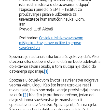
islamskih mislilaca o obrazovanju i odgoju”
Napisao i priredio: SEMT – Institut za
proučavanje i pisanje udžbenika za
univerzitete humanističkih nauka, Qom,
Iran
Prevod: Lutfi Akbaš
Prethodno:
Čovjek u Miskawayhovom
mišljenju – čovjekove odlike i njegovo
savršenstvo
Spoznaja je nastanak slika bića u čovjekovoj duši. Ako
stečena slika osobe ili stvari u duši ne bude adekvatna
objektivnoj stvari i osobi, u tom slučaju nije došlo do
ostvarenja spoznaje.
[1]
Spoznaja u čovjekovom životu i savršenstvu odigrava
veoma važnu ulogu. Kao što hrana uzrokuje rast i
razvoj tijela, tako spoznaja i znanje predstavljaju hranu
za dušu.
[2]
Kao što je prethodno rečeno, jedan od
dvaju stubova savršenstva je znanstveno ili
spekulativno savršenstvo. Spoznaja utječe i na djela.
Što spoznaja bude dublja i potpunija, i djelo će biti