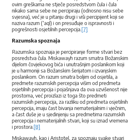
ovim greškama ne stječe posredstvom čula i čula
nikako sama sebe ne percipiraju (odnosno nisu sebe
svjesna), već je u pitanju drugi i viši percipijent koji se
naziva razum (‘aql) i on presuđuje o ispravnosti i
pogrešnosti osjetilnih percepcija.
[7]
Razumska spoznaja
Razumska spoznaja je percipiranje forme stvari bez
posredstva čula. Miskawayh razum smatra Božanskim
dijelom čovjekovog bića i unutrašnjim poslanikom koji
je u harmoniji sa Božanskim šerijatom i izvanjskim
poslanikom. On razum smatra boljim od osjetila, a
predmete razumskih percepcija višim od predmeta
osjetilnih percepcija i pojašnjava da ova uzvišenost nije
prostorna, već proizlazi iz toga što predmeti
razumskih percepcija, za razliku od predmeta osjetilnih
percepcija, imaju čast bivanja nematerijalnim i vječnim,
a čast duše je u sjedinjenju sa predmetima razumskih
percepcija i nematerijalnih stvari, koji su iznad vremena
i prostora.
[8]
Miskawayh, kao i Aristotel, za spoznaju svake stvari