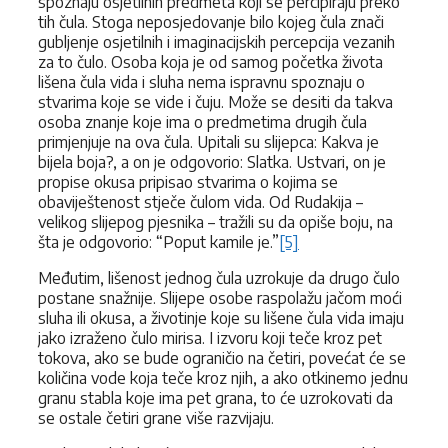
spoznaju osjetilnih predmeta koji se percipiraju preko
tih čula. Stoga neposjedovanje bilo kojeg čula znači
gubljenje osjetilnih i imaginacijskih percepcija vezanih
za to čulo. Osoba koja je od samog početka života
lišena čula vida i sluha nema ispravnu spoznaju o
stvarima koje se vide i čuju. Može se desiti da takva
osoba znanje koje ima o predmetima drugih čula
primjenjuje na ova čula. Upitali su slijepca: Kakva je
bijela boja?, a on je odgovorio: Slatka. Ustvari, on je
propise okusa pripisao stvarima o kojima se
obaviještenost stječe čulom vida. Od Rudakija –
velikog slijepog pjesnika – tražili su da opiše boju, na
šta je odgovorio: “Poput kamile je.”
[5]
Međutim, lišenost jednog čula uzrokuje da drugo čulo
postane snažnije. Slijepe osobe raspolažu jačom moći
sluha ili okusa, a životinje koje su lišene čula vida imaju
jako izraženo čulo mirisa. I izvoru koji teče kroz pet
tokova, ako se bude ograničio na četiri, povećat će se
količina vode koja teče kroz njih, a ako otkinemo jednu
granu stabla koje ima pet grana, to će uzrokovati da
se ostale četiri grane više razvijaju.