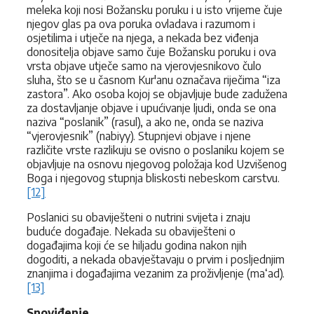
meleka koji nosi Božansku poruku i u isto vrijeme čuje
njegov glas pa ova poruka ovladava i razumom i
osjetilima i utječe na njega, a nekada bez viđenja
donositelja objave samo čuje Božansku poruku i ova
vrsta objave utječe samo na vjerovjesnikovo čulo
sluha, što se u časnom Kur'anu označava riječima “iza
zastora”. Ako osoba kojoj se objavljuje bude zadužena
za dostavljanje objave i upućivanje ljudi, onda se ona
naziva “poslanik” (rasul), a ako ne, onda se naziva
“vjerovjesnik” (nabiyy). Stupnjevi objave i njene
različite vrste razlikuju se ovisno o poslaniku kojem se
objavljuje na osnovu njegovog položaja kod Uzvišenog
Boga i njegovog stupnja bliskosti nebeskom carstvu.
[12]
Poslanici su obaviješteni o nutrini svijeta i znaju
buduće događaje. Nekada su obaviješteni o
događajima koji će se hiljadu godina nakon njih
dogoditi, a nekada obavještavaju o prvim i posljednjim
znanjima i događajima vezanim za proživljenje (ma‘ad).
[13]
Snoviđenje