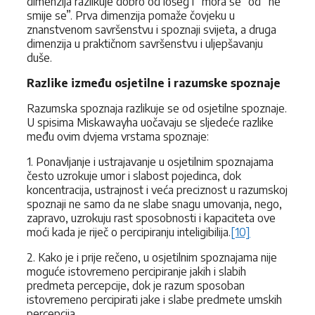
dimenzija razlikuje dobro od lošeg i “mora se” od “ne
smije se”. Prva dimenzija pomaže čovjeku u
znanstvenom savršenstvu i spoznaji svijeta, a druga
dimenzija u praktičnom savršenstvu i uljepšavanju
duše.
Razlike između osjetilne i razumske spoznaje
Razumska spoznaja razlikuje se od osjetilne spoznaje.
U spisima Miskawayha uočavaju se sljedeće razlike
među ovim dvjema vrstama spoznaje:
1. Ponavljanje i ustrajavanje u osjetilnim spoznajama
često uzrokuje umor i slabost pojedinca, dok
koncentracija, ustrajnost i veća preciznost u razumskoj
spoznaji ne samo da ne slabe snagu umovanja, nego,
zapravo, uzrokuju rast sposobnosti i kapaciteta ove
moći kada je riječ o percipiranju inteligibilija.
[10]
2. Kako je i prije rečeno, u osjetilnim spoznajama nije
moguće istovremeno percipiranje jakih i slabih
predmeta percepcije, dok je razum sposoban
istovremeno percipirati jake i slabe predmete umskih
percepcija.