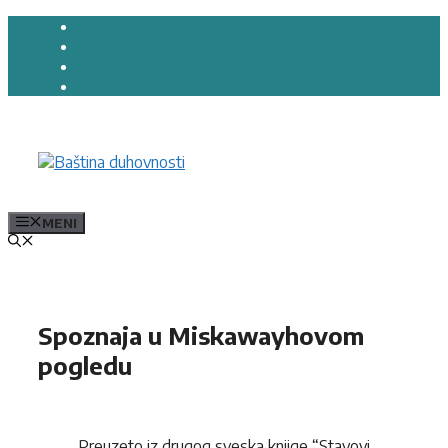
Preskoči
na
sadržaj
MENI
Spoznaja u Miskawayhovom
pogledu
Preuzeto iz drugog sveska knjige “Stavovi