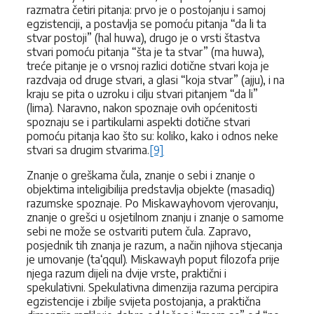
razmatra četiri pitanja: prvo je o postojanju i samoj
egzistenciji, a postavlja se pomoću pitanja “da li ta
stvar postoji” (hal huwa), drugo je o vrsti štastva
stvari pomoću pitanja “šta je ta stvar” (ma huwa),
treće pitanje je o vrsnoj razlici dotične stvari koja je
razdvaja od druge stvari, a glasi “koja stvar” (ajju), i na
kraju se pita o uzroku i cilju stvari pitanjem “da li”
(lima). Naravno, nakon spoznaje ovih općenitosti
spoznaju se i partikularni aspekti dotične stvari
pomoću pitanja kao što su: koliko, kako i odnos neke
stvari sa drugim stvarima.
[9]
Znanje o greškama čula, znanje o sebi i znanje o
objektima inteligibilija predstavlja objekte (masadiq)
razumske spoznaje. Po Miskawayhovom vjerovanju,
znanje o grešci u osjetilnom znanju i znanje o samome
sebi ne može se ostvariti putem čula. Zapravo,
posjednik tih znanja je razum, a način njihova stjecanja
je umovanje (ta‘qqul). Miskawayh poput filozofa prije
njega razum dijeli na dvije vrste, praktični i
spekulativni. Spekulativna dimenzija razuma percipira
egzistencije i zbilje svijeta postojanja, a praktična