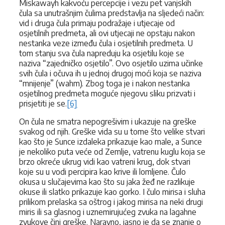
Miskawayh kakvoću percepcije i vezu pet vanjskih
čula sa unutrašnjim čulima predstavlja na sljedeći način:
vid i druga čula primaju podražaje i utjecaje od
osjetilnih predmeta, ali ovi utjecaji ne opstaju nakon
nestanka veze između čula i osjetilnih predmeta. U
tom stanju sva čula napreduju ka osjetilu koje se
naziva “zajedničko osjetilo”. Ovo osjetilo uzima učinke
svih čula i očuva ih u jednoj drugoj moći koja se naziva
“mnijenje” (wahm). Zbog toga je i nakon nestanka
osjetilnog predmeta moguće njegovu sliku prizvati i
prisjetiti je se.
[6]
On čula ne smatra nepogrešivim i ukazuje na greške
svakog od njih. Greške vida su u tome što velike stvari
kao što je Sunce izdaleka prikazuje kao male, a Sunce
je nekoliko puta veće od Zemlje, vatrenu kuglu koja se
brzo okreće ukrug vidi kao vatreni krug, dok stvari
koje su u vodi percipira kao krive ili lomljene. Čulo
okusa u slučajevima kao što su jaka žeđ ne razlikuje
okuse ili slatko prikazuje kao gorko. I čulo mirisa i sluha
prilikom prelaska sa oštrog i jakog mirisa na neki drugi
miris ili sa glasnog i uznemirujućeg zvuka na lagahne
zvukove čini greške. Naravno, jasno je da se znanje o