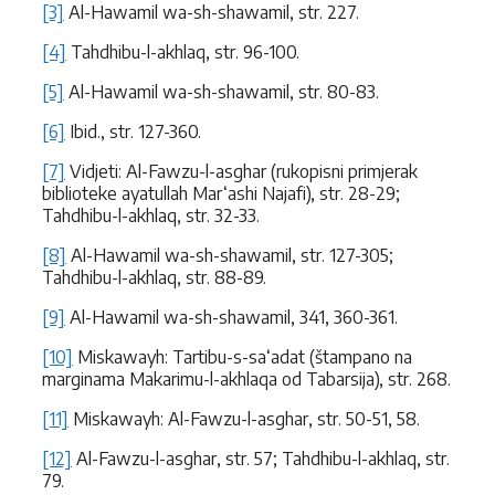
[3]
Al-Hawamil wa-sh-shawamil, str. 227.
[4]
Tahdhibu-l-akhlaq, str. 96-100.
[5]
Al-Hawamil wa-sh-shawamil, str. 80-83.
[6]
Ibid., str. 127-360.
[7]
Vidjeti: Al-Fawzu-l-asghar (rukopisni primjerak
biblioteke ayatullah Mar‘ashi Najafi), str. 28-29;
Tahdhibu-l-akhlaq, str. 32-33.
[8]
Al-Hawamil wa-sh-shawamil, str. 127-305;
Tahdhibu-l-akhlaq, str. 88-89.
[9]
Al-Hawamil wa-sh-shawamil, 341, 360-361.
[10]
Miskawayh: Tartibu-s-sa‘adat (štampano na
marginama Makarimu-l-akhlaqa od Tabarsija), str. 268.
[11]
Miskawayh: Al-Fawzu-l-asghar, str. 50-51, 58.
[12]
Al-Fawzu-l-asghar, str. 57; Tahdhibu-l-akhlaq, str.
79.