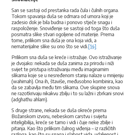
San se sastoji od prestanka rada čula i čulnih organa.
Tokom spavanja duša se odmara od umora koji je
zadesio dok je bila budna i ponovo stječe snagu i
raspoloženje. Snoviđenje se sastoji od toga što duša
posmatra slike stvari ogoljene od materije. Prema
tome, prilikom sna duša je ona koja vidi, a
nematerijalne slike su ono što se vidi.
[14]
Prilikom sna duša se kreće i istražuje. Ovo istraživanje
je dvojako: nekada se duša zanima za prirodu i niži
svijet te pristupa istraživanju među imaginarnim
slikama koje se u nesređenom stanju nalaze u mnijenju
(wahimah). Ona ih, štaviše, međusobno kombinira, kao
da se zabavlja među tim slikama. Ove skupine snova
ne razotkrivaju nikakvu zbilju i to su lažni i zbrkani snovi
(adghathu ahlam).
S druge strane, nekada se duša okreće prema
Božanskom izvoru, nebeskom carstvu i svijetu
inteligibilija, kreće se tamo i vidi i čuje neke zbilje i
pitanja. Kao što prilikom čulnog viđenja – iz različitih
razloga, kao što su snaga i slabost vida, udaljenost i