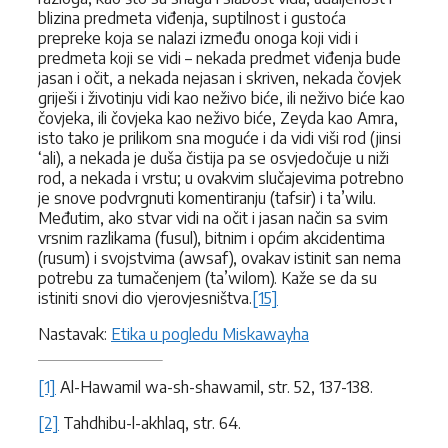
blizina predmeta viđenja, suptilnost i gustoća
prepreke koja se nalazi između onoga koji vidi i
predmeta koji se vidi – nekada predmet viđenja bude
jasan i očit, a nekada nejasan i skriven, nekada čovjek
griješi i životinju vidi kao neživo biće, ili neživo biće kao
čovjeka, ili čovjeka kao neživo biće, Zeyda kao Amra,
isto tako je prilikom sna moguće i da vidi viši rod (jinsi
‘ali), a nekada je duša čistija pa se osvjedočuje u niži
rod, a nekada i vrstu; u ovakvim slučajevima potrebno
je snove podvrgnuti komentiranju (tafsir) i ta’wilu.
Međutim, ako stvar vidi na očit i jasan način sa svim
vrsnim razlikama (fusul), bitnim i općim akcidentima
(rusum) i svojstvima (awsaf), ovakav istinit san nema
potrebu za tumačenjem (ta’wilom). Kaže se da su
istiniti snovi dio vjerovjesništva.
[15]
Nastavak:
Etika u pogledu Miskawayha
[1]
Al-Hawamil wa-sh-shawamil, str. 52, 137-138.
[2]
Tahdhibu-l-akhlaq, str. 64.