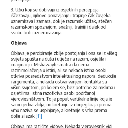
3. Užici koji se dobivaju iz osjetilnih percepcija
iščezavaju, njihovo ponavljanje i trajanje čak čovjeka
uznemirava i zamara, dok je razumski užitak, stečen
razumskom spoznajom, snažniji, trajniji i dalek od
svake boli i uznemiravanja.
Objava
Objava je percipiranje zbilje postojanja i ona se iz višeg
svijeta spušta na dušu i utječe na razum, osjetila i
imaginaciju. Miskawayh smatra da nema
razmimoilaženja u istini, ali se nekada istina osobi
otkriva posredstvom intelektualnog napora, dedukcije
i argumenta, a nekada ostvarivanjem kontakta sa
višim svijetom, pri kojem se, bez potrebe za mislima i
osjetilima, istina razotkriva osobi podržanoj
vjerovjesništvom. To je poput vertikalne linije koja je
samo jedna zbilja, no kretanje iz donjeg kraja prema
vrhu naziva se uspinjanje, a kretanje s vrha prema
dolje silazak.
[11]
Objava ima različite vidove. Nekada vjerovjesnik vidi