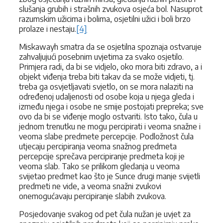
slušanja grubih i strašnih zvukova osjeća bol. Nasuprot
razumskim užicima i bolima, osjetilni užici i boli brzo
prolaze i nestaju.
[4]
Miskawayh smatra da se osjetilna spoznaja ostvaruje
zahvaljujući posebnim uvjetima za svako osjetilo.
Primjera radi, da bi se vidjelo, oko mora biti zdravo, a i
objekt viđenja treba biti takav da se može vidjeti, tj.
treba ga osvjetljavati svjetlo, on se mora nalaziti na
određenoj udaljenosti od osobe koja u njega gleda i
između njega i osobe ne smije postojati prepreka; sve
ovo da bi se viđenje moglo ostvariti. Isto tako, čula u
jednom trenutku ne mogu percipirati i veoma snažne i
veoma slabe predmete percepcije. Podložnost čula
utjecaju percipiranja veoma snažnog predmeta
percepcije sprečava percipiranje predmeta koji je
veoma slab. Tako se prilikom gledanja u veoma
svijetao predmet kao što je Sunce drugi manje svijetli
predmeti ne vide, a veoma snažni zvukovi
onemogućavaju percipiranje slabih zvukova.
Posjedovanje svakog od pet čula nužan je uvjet za