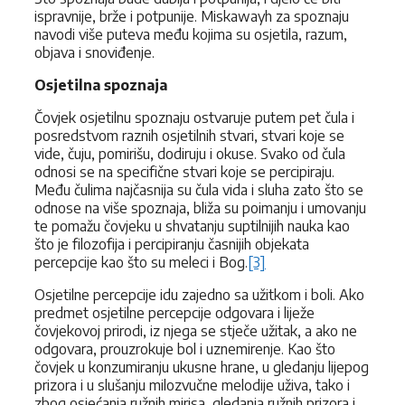
ispravnije, brže i potpunije. Miskawayh za spoznaju
navodi više puteva među kojima su osjetila, razum,
objava i snoviđenje.
Osjetilna spoznaja
Čovjek osjetilnu spoznaju ostvaruje putem pet čula i
posredstvom raznih osjetilnih stvari, stvari koje se
vide, čuju, pomirišu, dodiruju i okuse. Svako od čula
odnosi se na specifične stvari koje se percipiraju.
Među čulima najčasnija su čula vida i sluha zato što se
odnose na više spoznaja, bliža su poimanju i umovanju
te pomažu čovjeku u shvatanju suptilnijih nauka kao
što je filozofija i percipiranju časnijih objekata
percepcije kao što su meleci i Bog.
[3]
Osjetilne percepcije idu zajedno sa užitkom i boli. Ako
predmet osjetilne percepcije odgovara i liježe
čovjekovoj prirodi, iz njega se stječe užitak, a ako ne
odgovara, prouzrokuje bol i uznemirenje. Kao što
čovjek u konzumiranju ukusne hrane, u gledanju lijepog
prizora i u slušanju milozvučne melodije uživa, tako i
zbog osjećanja ružnih mirisa, gledanja ružnih prizora i