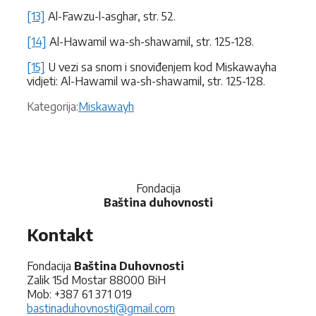
[13]
Al-Fawzu-l-asghar, str. 52.
[14]
Al-Hawamil wa-sh-shawamil, str. 125-128.
[15]
U vezi sa snom i snoviđenjem kod Miskawayha
vidjeti: Al-Hawamil wa-sh-shawamil, str. 125-128.
Kategorije
Kategorija:
Miskawayh
Fondacija
Baština duhovnosti
Kontakt
Fondacija
Baština Duhovnosti
Zalik 15d Mostar 88000 BiH
Mob: +387 61 371 019
bastinaduhovnosti@gmail.com