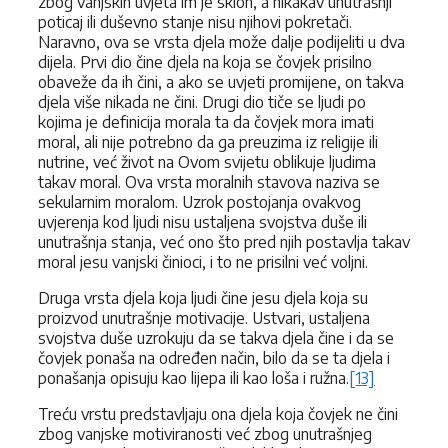
zbog vanjskih uvjeta im je sklon, a nikakav unutrašnji
poticaj ili duševno stanje nisu njihovi pokretači.
Naravno, ova se vrsta djela može dalje podijeliti u dva
dijela. Prvi dio čine djela na koja se čovjek prisilno
obaveže da ih čini, a ako se uvjeti promijene, on takva
djela više nikada ne čini. Drugi dio tiče se ljudi po
kojima je definicija morala ta da čovjek mora imati
moral, ali nije potrebno da ga preuzima iz religije ili
nutrine, već život na Ovom svijetu oblikuje ljudima
takav moral. Ova vrsta moralnih stavova naziva se
sekularnim moralom. Uzrok postojanja ovakvog
uvjerenja kod ljudi nisu ustaljena svojstva duše ili
unutrašnja stanja, već ono što pred njih postavlja takav
moral jesu vanjski činioci, i to ne prisilni već voljni.
Druga vrsta djela koja ljudi čine jesu djela koja su
proizvod unutrašnje motivacije. Ustvari, ustaljena
svojstva duše uzrokuju da se takva djela čine i da se
čovjek ponaša na određen način, bilo da se ta djela i
ponašanja opisuju kao lijepa ili kao loša i ružna.
[13]
Treću vrstu predstavljaju ona djela koja čovjek ne čini
zbog vanjske motiviranosti već zbog unutrašnjeg