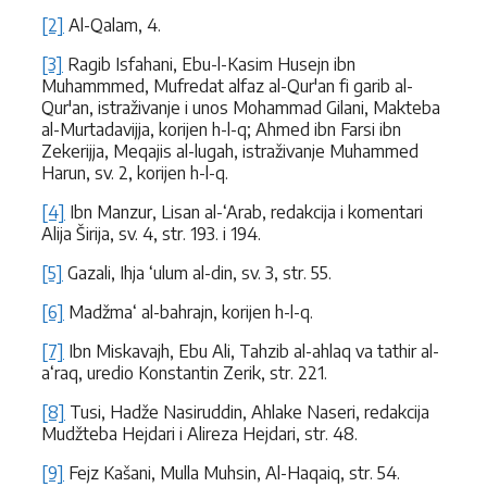
[2]
Al-Qalam, 4.
[3]
Ragib Isfahani, Ebu-l-Kasim Husejn ibn
Muhammmed, Mufredat alfaz al-Qur'an fi garib al-
Qur'an, istraživanje i unos Mohammad Gilani, Makteba
al-Murtadavijja, korijen h-l-q; Ahmed ibn Farsi ibn
Zekerijja, Meqajis al-lugah, istraživanje Muhammed
Harun, sv. 2, korijen h-l-q.
[4]
Ibn Manzur, Lisan al-‘Arab, redakcija i komentari
Alija Širija, sv. 4, str. 193. i 194.
[5]
Gazali, Ihja ‘ulum al-din, sv. 3, str. 55.
[6]
Madžma‘ al-bahrajn, korijen h-l-q.
[7]
Ibn Miskavajh, Ebu Ali, Tahzib al-ahlaq va tathir al-
a‘raq, uredio Konstantin Zerik, str. 221.
[8]
Tusi, Hadže Nasiruddin, Ahlake Naseri, redakcija
Mudžteba Hejdari i Alireza Hejdari, str. 48.
[9]
Fejz Kašani, Mulla Muhsin, Al-Haqaiq, str. 54.