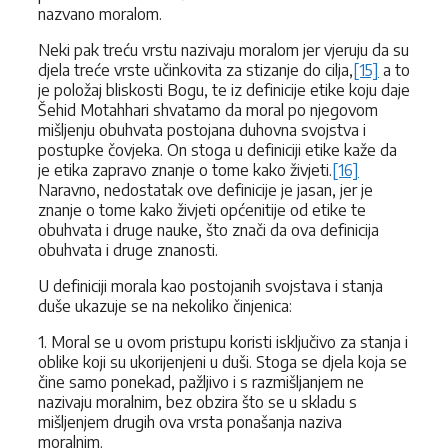
nazvano moralom.
Neki pak treću vrstu nazivaju moralom jer vjeruju da su
djela treće vrste učinkovita za stizanje do cilja,
[15]
a to
je položaj bliskosti Bogu, te iz definicije etike koju daje
Šehid Motahhari shvatamo da moral po njegovom
mišljenju obuhvata postojana duhovna svojstva i
postupke čovjeka. On stoga u definiciji etike kaže da
je etika zapravo znanje o tome kako živjeti.
[16]
Naravno, nedostatak ove definicije je jasan, jer je
znanje o tome kako živjeti općenitije od etike te
obuhvata i druge nauke, što znači da ova definicija
obuhvata i druge znanosti.
U definiciji morala kao postojanih svojstava i stanja
duše ukazuje se na nekoliko činjenica:
1. Moral se u ovom pristupu koristi isključivo za stanja i
oblike koji su ukorijenjeni u duši. Stoga se djela koja se
čine samo ponekad, pažljivo i s razmišljanjem ne
nazivaju moralnim, bez obzira što se u skladu s
mišljenjem drugih ova vrsta ponašanja naziva
moralnim.