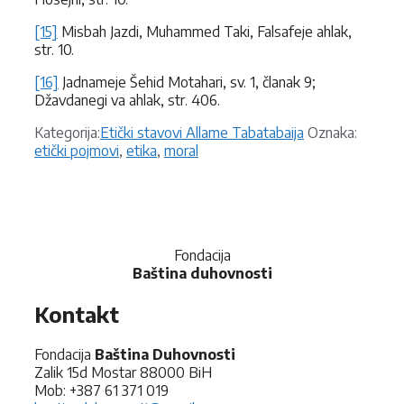
[15]
Misbah Jazdi, Muhammed Taki, Falsafeje ahlak,
str. 10.
[16]
Jadnameje Šehid Motahari, sv. 1, članak 9;
Džavdanegi va ahlak, str. 406.
Kategorije
Oznake
Kategorija:
Etički stavovi Allame Tabatabaija
Oznaka:
etički pojmovi
,
etika
,
moral
Fondacija
Baština duhovnosti
Kontakt
Fondacija
Baština Duhovnosti
Zalik 15d Mostar 88000 BiH
Mob: +387 61 371 019