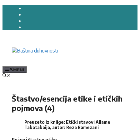
Preskoči
na
sadržaj
MENI
Štastvo/esencija etike i etičkih
pojmova (4)
Preuzeto iz knjige: Etički stavovi Allame
Tabatabaija, autor: Reza Ramezani
Pojam i štastvo etike