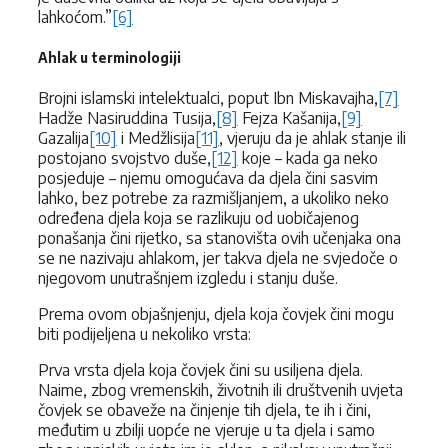
lahkoćom.”
[6]
Ahlak u terminologiji
Brojni islamski intelektualci, poput Ibn Miskavajha,
[7]
Hadže Nasiruddina Tusija,
[8]
Fejza Kašanija,
[9]
Gazalija
[10]
i Medžlisija
[11]
, vjeruju da je ahlak stanje ili
postojano svojstvo duše,
[12]
koje – kada ga neko
posjeduje – njemu omogućava da djela čini sasvim
lahko, bez potrebe za razmišljanjem, a ukoliko neko
određena djela koja se razlikuju od uobičajenog
ponašanja čini rijetko, sa stanovišta ovih učenjaka ona
se ne nazivaju ahlakom, jer takva djela ne svjedoče o
njegovom unutrašnjem izgledu i stanju duše.
Prema ovom objašnjenju, djela koja čovjek čini mogu
biti podijeljena u nekoliko vrsta:
Prva vrsta djela koja čovjek čini su usiljena djela.
Naime, zbog vremenskih, životnih ili društvenih uvjeta
čovjek se obaveže na činjenje tih djela, te ih i čini,
međutim u zbilji uopće ne vjeruje u ta djela i samo