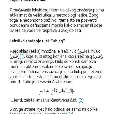
Proučavanje leksičkog i terminološkog značenja pojma
etika imat će veliki uticaj u metodologiji etike. Zbog
toga je neophodno pažljivo i temeljito se posvetiti
ponuđenim definicijama morala kako bismo imali bolje
uvjete za vođenje rasprava u ovoj oblasti.
Leksičko značenje riječi “ahlaq”
Riječ ahlaq (etika) množina je riječi hulq (
) ili huluq
خُلق
(
خُلُق
)
[1]
, koje su iz istog korijena kao i riječ halq (
),
خَلق
ali imaju različita značenja. Hulq se koristi samo za
moći i karakterne osobine koje se ne percipiraju
izvanjskim čulima te iskaz da je neko huliq po nečemu
znači da je to nešto u njemu oblikovano i u njegovoj je
prirodi. Tako je Uzvišeni Allah rekao:
وَإِنَّكَ لَعَلَى خُلُقٍ عَظِيمٍ
“…Jer ti, zaista, imaš veličanstvenu ćud.”
[2]
S druge strane, riječ halq odnosi se samo na oblike i