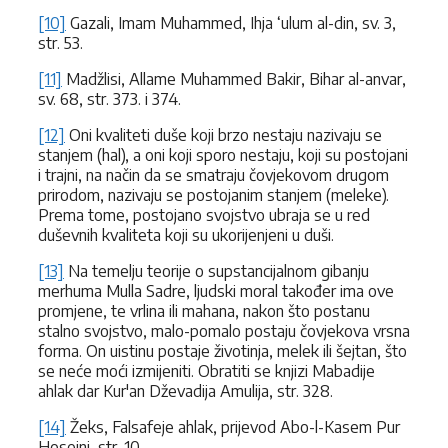
[10]
Gazali, Imam Muhammed, Ihja ‘ulum al-din, sv. 3,
str. 53.
[11]
Madžlisi, Allame Muhammed Bakir, Bihar al-anvar,
sv. 68, str. 373. i 374.
[12]
Oni kvaliteti duše koji brzo nestaju nazivaju se
stanjem (hal), a oni koji sporo nestaju, koji su postojani
i trajni, na način da se smatraju čovjekovom drugom
prirodom, nazivaju se postojanim stanjem (meleke).
Prema tome, postojano svojstvo ubraja se u red
duševnih kvaliteta koji su ukorijenjeni u duši.
[13]
Na temelju teorije o supstancijalnom gibanju
merhuma Mulla Sadre, ljudski moral također ima ove
promjene, te vrlina ili mahana, nakon što postanu
stalno svojstvo, malo-pomalo postaju čovjekova vrsna
forma. On uistinu postaje životinja, melek ili šejtan, što
se neće moći izmijeniti. Obratiti se knjizi Mabadije
ahlak dar Kur'an Dževadija Amulija, str. 328.
[14]
Žeks, Falsafeje ahlak, prijevod Abo-l-Kasem Pur
Hosejni, str. 10.