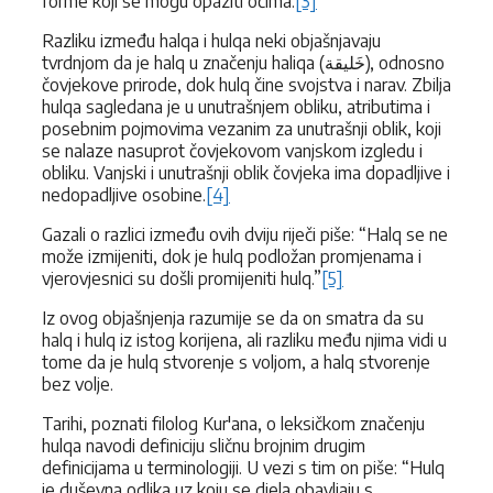
forme koji se mogu opaziti očima.
[3]
Razliku između halqa i hulqa neki objašnjavaju
tvrdnjom da je halq u značenju haliqa (
خَلیقة
), odnosno
čovjekove prirode, dok hulq čine svojstva i narav. Zbilja
hulqa sagledana je u unutrašnjem obliku, atributima i
posebnim pojmovima vezanim za unutrašnji oblik, koji
se nalaze nasuprot čovjekovom vanjskom izgledu i
obliku. Vanjski i unutrašnji oblik čovjeka ima dopadljive i
nedopadljive osobine.
[4]
Gazali o razlici između ovih dviju riječi piše: “Halq se ne
može izmijeniti, dok je hulq podložan promjenama i
vjerovjesnici su došli promijeniti hulq.”
[5]
Iz ovog objašnjenja razumije se da on smatra da su
halq i hulq iz istog korijena, ali razliku među njima vidi u
tome da je hulq stvorenje s voljom, a halq stvorenje
bez volje.
Tarihi, poznati filolog Kur'ana, o leksičkom značenju
hulqa navodi definiciju sličnu brojnim drugim
definicijama u terminologiji. U vezi s tim on piše: “Hulq
je duševna odlika uz koju se djela obavljaju s