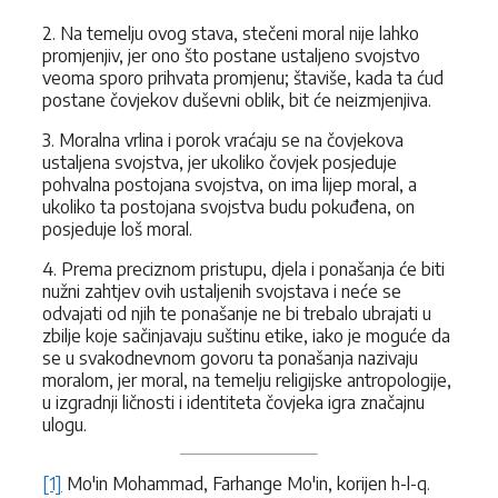
2. Na temelju ovog stava, stečeni moral nije lahko
promjenjiv, jer ono što postane ustaljeno svojstvo
veoma sporo prihvata promjenu; štaviše, kada ta ćud
postane čovjekov duševni oblik, bit će neizmjenjiva.
3. Moralna vrlina i porok vraćaju se na čovjekova
ustaljena svojstva, jer ukoliko čovjek posjeduje
pohvalna postojana svojstva, on ima lijep moral, a
ukoliko ta postojana svojstva budu pokuđena, on
posjeduje loš moral.
4. Prema preciznom pristupu, djela i ponašanja će biti
nužni zahtjev ovih ustaljenih svojstava i neće se
odvajati od njih te ponašanje ne bi trebalo ubrajati u
zbilje koje sačinjavaju suštinu etike, iako je moguće da
se u svakodnevnom govoru ta ponašanja nazivaju
moralom, jer moral, na temelju religijske antropologije,
u izgradnji ličnosti i identiteta čovjeka igra značajnu
ulogu.
[1]
Mo'in Mohammad, Farhange Mo'in, korijen h-l-q.