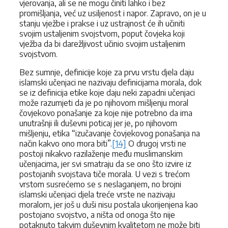
vjerovanja, ali se ne mogu činiti lahko i bez
promišljanja, već uz usiljenost i napor. Zapravo, on je u
stanju vježbe i prakse i uz ustrajnost će ih učiniti
svojim ustaljenim svojstvom, poput čovjeka koji
vježba da bi darežljivost učinio svojim ustaljenim
svojstvom.
Bez sumnje, definicije koje za prvu vrstu djela daju
islamski učenjaci ne nazivaju definicijama morala, dok
se iz definicija etike koje daju neki zapadni učenjaci
može razumjeti da je po njihovom mišljenju moral
čovjekovo ponašanje za koje nije potrebno da ima
unutrašnji ili duševni poticaj jer je, po njihovom
mišljenju, etika “izučavanje čovjekovog ponašanja na
način kakvo ono mora biti”.
[14]
O drugoj vrsti ne
postoji nikakvo razilaženje među muslimanskim
učenjacima, jer svi smatraju da se ono što izvire iz
postojanih svojstava tiče morala. U vezi s trećom
vrstom susrećemo se s neslaganjem, no brojni
islamski učenjaci djela treće vrste ne nazivaju
moralom, jer još u duši nisu postala ukorijenjena kao
postojano svojstvo, a ništa od onoga što nije
potaknuto takvim duševnim kvalitetom ne može biti