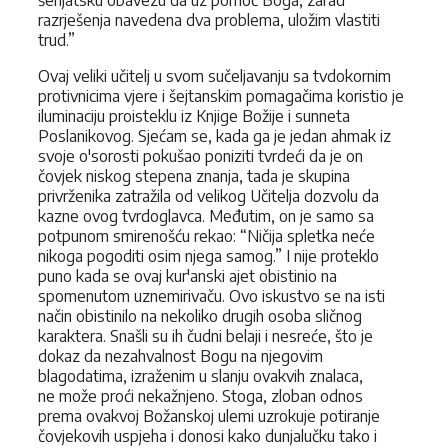
razrješenja navedena dva problema, uložim vlastiti
trud.”
Ovaj veliki učitelj u svom sučeljavanju sa tvdokornim
protivnicima vjere i šejtanskim pomagačima koristio je
iluminaciju proisteklu iz Knjige Božije i sunneta
Poslanikovog. Sjećam se, kada ga je jedan ahmak iz
svoje o'sorosti pokušao poniziti tvrdeći da je on
čovjek niskog stepena znanja, tada je skupina
privrženika zatražila od velikog Učitelja dozvolu da
kazne ovog tvrdoglavca. Međutim, on je samo sa
potpunom smirenošću rekao: “Ničija spletka neće
nikoga pogoditi osim njega samog.” I nije proteklo
puno kada se ovaj kur'anski ajet obistinio na
spomenutom uznemirivaču. Ovo iskustvo se na isti
način obistinilo na nekoliko drugih osoba sličnog
karaktera. Snašli su ih čudni belaji i nesreće, što je
dokaz da nezahvalnost Bogu na njegovim
blagodatima, izraženim u slanju ovakvih znalaca,
ne
može proći nekažnjeno. Stoga, zloban odnos
prema ovakvoj Božanskoj ulemi uzrokuje potiranje
čovjekovih uspjeha i donosi kako dunjalučku tako i