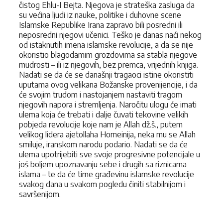
čis­tog Ehlu-I Bejta. Njegova je strateška zasluga da
su većina ljudi iz nauke, politike i duhovne scene
Islamske Republike Irana zapravo bili posredni ili
neposredni njegovi učenici. Teško je danas naći nekog
od istaknutih imena islamske revolucije, a da se nije
okoristio blagodamim grozdovima sa sta­bla njegove
mudrosti – ili iz njegovih, bez premca, vrijednih knjiga.
Nadati se da će se današnji tragaoci istine okoristiti
uputama ovog velikana Božanske provenijencije, i da
će svojim trudom i nastojanjem nastaviti tragom
njegovih napora i stremljenja. Naročitu ulogu će imati
ulema koja će trebati i dalje čuvati tekovine velikih
pobjeda revolucije koje nam je Allah dž.š., putem
velikog lidera ajetollaha Homeinija, neka mu se Allah
smiluje, iranskom narodu podario. Nadati se da će
ulema upotrijebiti sve svoje pro­gresivne potencijale u
još boljem upoznavanju sebe i drugih sa riznicama
islama – te da će time građevinu islamske revolucije
svakog dana u svakom pogledu činiti stabilnijom i
savršenijom.