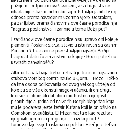
pažnjom i potpunim uvažavanjem, a s druge strane
nikada nije iskazao ni trunku suprotstavljanja niti lošeg
odnosa prema navedenim uzorima vjere. Uostalom,
pa zar ljubav prema članovima ove časne porodice nije
“nagra­da poslanstva” i zar nije u tome Božiji put?
I zar članovi ove časne porodice nisu upravo oni koje je
plemeniti Poslanik s.a.v.a. stavio u istu ravan sa časnim
Kur'anom? I zar oni ne predstavljaju najveću Božiju
blagodat datu čovječanstvu na koju je Bogu potrebno
uzvratiti zahvalnošću?
Allamu Tabatabaija treba tretirati jednim od najvažnijih
stubova vjerskog centra nauke u Qomu – Hoze. Teško
da ima osoba odlikovanija od ovog velikog učitelja od
koje su se više okoristili njegovi učenici, ili oni drugi,
koji su se okoristili dubokim mudrostima njegovih
pisanih dijela. Jedna od najvećih Božijih blagodati koja
mu je podarena jeste tefsir Kur'ana koji je on oživio na
Oomskom sveučilištu. El Mizan nastaje kao rezultat
njegovih ogromnih pregnuća – i u izdanju od 20
tomova daje svije­tu islama na poklon. Riječ je o tefsiru