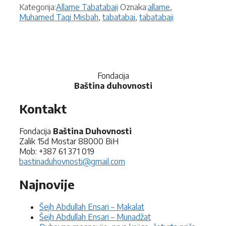
Kategorije
Oznake
Kategorija:
Allame Tabatabaji
Oznaka:
allame
,
Muhamed Taqi Misbah
,
tabatabai
,
tabatabaji
Fondacija
Baština duhovnosti
Kontakt
Fondacija
Baština Duhovnosti
Zalik 15d Mostar 88000 BiH
Mob: +387 61 371 019
bastinaduhovnosti@gmail.com
Najnovije
Šejh Abdullah Ensari – Makalat
Šejh Abdullah Ensari – Munadžat