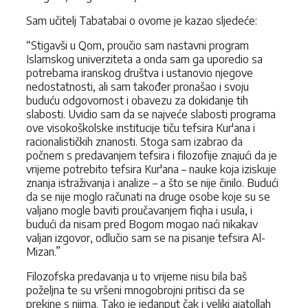
Sam učitelj Tabatabai o ovome je kazao sljedeće:
“Stigavši u Qom, proučio sam nastavni program
Islamskog univerziteta a onda sam ga uporedio sa
potrebama iranskog društva i ustanovio njegove
nedostatnosti, ali sam također pronašao i svoju
buduću odgovornost i obavezu za dokidanje tih
slabosti. Uvidio sam da se najveće slabosti pro­grama
ove visokoškolske institucije tiču tefsira Kur'ana i
racionalističkih znanosti. Stoga sam izabrao da
počnem s predavanjem tefsira i filozofije znajući da je
vrijeme potrebito tefsira Kur'ana – nauke koja iziskuje
znanja istraživanja i analize – a što se nije činilo. Budući
da se nije moglo računati na druge osobe koje su se
valjano mogle baviti proučavanjem fiqha i usula, i
budući da nisam pred Bogom mogao naći nikakav
valjan izgovor, odlučio sam se na pisanje tefsira Al-
Mizan.”
Filozofska predavanja u to vrijeme nisu bila baš
poželjna te su vršeni mno­gobrojni pritisci da se
prekine s njima. Tako je jedanput čak i veliki ajatollah