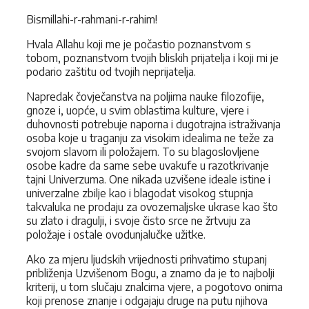
Bismillahi-r-rahmani-r-rahim!
Hvala Allahu koji me je počastio poznanstvom s
tobom, poz­nanstvom tvojih bliskih prijatelja i koji mi je
podario zaštitu od tvo­jih neprijatelja.
Napredak čovječanstva na poljima nauke filozofije,
gnoze i, uopće, u svim oblastima kulture, vjere i
duhovnosti potrebuje naporna i dugotrajna istraživanja
osoba koje u traganju za visokim idealima ne teže za
svojom slavom ili položajem. To su blagoslovljene
osobe kadre da same sebe uvakufe u razotkrivanje
tajni Univerzuma. One nikada uzvišene ideale istine i
univerzalne zbilje kao i blagodat visokog stupnja
takvaluka ne prodaju za ovozemaljske ukrase kao što
su zlato i dragulji, i svoje čisto srce ne žrtvuju za
položaje i ostale ovodunjalučke užitke.
Ako za mjeru ljudskih vrijednosti prihvatimo stupanj
približenja Uzvišenom Bogu, a znamo da je to najbolji
kriterij, u tom slučaju znalcima vjere, a pogotovo onima
koji prenose znanje i odgajaju druge na putu njihova