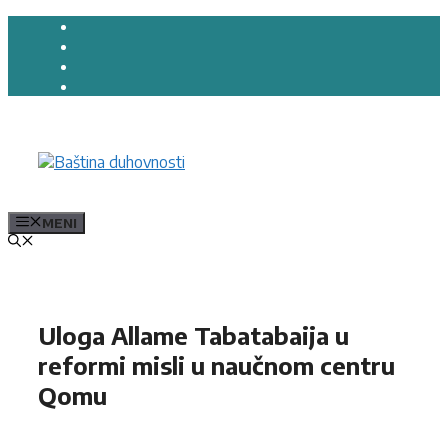
Preskoči
na
sadržaj
MENI
Uloga Allame Tabatabaija u
reformi misli u naučnom centru
Qomu