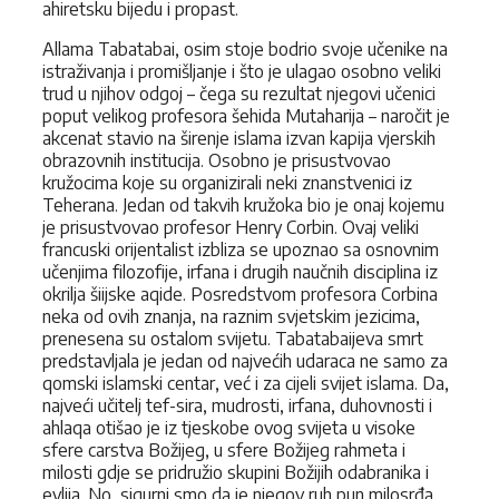
ahiretsku bijedu i propast.
Allama Tabatabai, osim stoje bodrio svoje učenike na
istraživanja i promiš­ljanje i što je ulagao osobno veliki
trud u njihov odgoj – čega su rezultat nje­govi učenici
poput velikog profesora šehida Mutaharija – naročit je
akcenat stavio na širenje islama izvan kapija vjerskih
obrazovnih institucija. Osobno je prisustvovao
kružocima koje su organizirali neki znanstvenici iz
Teherana. Jedan od takvih kružoka bio je onaj kojemu
je prisustvovao pro­fesor Henry Corbin. Ovaj veliki
francuski orijentalist izbliza se upoznao sa osnovnim
učenjima filozofije, irfana i drugih naučnih disciplina iz
okrilja šiijske aqide. Posredstvom profesora Corbina
neka od ovih znanja, na raznim svjetskim jezicima,
prenesena su ostalom svijetu. Tabatabaijeva smrt
predstavljala je jedan od najvećih udaraca ne samo za
qomski islamski centar, već i za cijeli svijet islama. Da,
najveći učitelj tef-sira, mudrosti, irfana, duhovnosti i
ahlaqa otišao je iz tjeskobe ovog svijeta u visoke
sfere carstva Božijeg, u sfere Božijeg rahmeta i
milosti gdje se pridružio skupini Božijih odabranika i
evlija. No, sigurni smo da je njegov ruh pun milosrđa