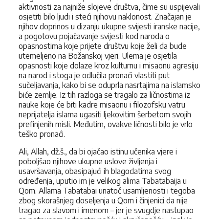
aktivnosti za najniže slojeve društva, čime su uspijevali
osjetiti bilo ljudi i steći njihovu naklonost. Značajan je
njihov doprinos u dizanju ukupne svijesti iranske nacije,
a pogotovu pojačavanje svijesti kod naroda o
opasnostima koje pri­jete društvu koje želi da bude
utemeljeno na Božanskoj vjeri. Ulema je osjetila
opasnosti koje dolaze kroz kulturnu i misaonu agresiju
na narod i stoga je odlučila pronaći vlastiti put
sučeljavanja, kako bi se oduprla nasr­tajima na islamsko
biće zemlje. Iz tih razloga se tragalo za ličnostima iz
nauke koje će biti kadre misaonu i filozofsku vatru
neprijatelja islama uga­siti ljekovitim šerbetom svojih
prefinjenih misli. Međutim, ovakve ličnosti bilo je vrlo
teško pronaći.
Ali, Allah, dž.š., da bi ojačao istinu učenika vjere i
poboljšao njihove ukup­ne uslove življenja i
usavršavanja, obasipajući ih blagodatima svog
određenja, uputio im je velikog alima Tabatabaija u
Qom. Allama Tabatabai unatoč usamljenosti i tegoba
zbog skorašnjeg doseljenja u Qom i činjenici da nije
tragao za slavom i imenom – jer je svugdje nastu­pao