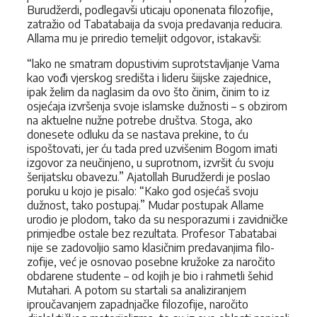
Burudžerdi, podlegavši uticaju oponenata filozofije,
zatražio od Tabatabaija da svoja predavanja reducira.
Allama mu je priredio temeljit odgovor, istakavši:
“lako ne smatram dopustivim suprotstavljanje Vama
kao vođi vjerskog središta i lideru šiijske zajednice,
ipak želim da naglasim da ovo što činim, činim to iz
osjećaja izvršenja svoje islamske dužnosti – s obzirom
na aktuelne nužne potrebe društva. Stoga, ako
donesete odluku da se nasta­va prekine, to ću
ispoštovati, jer ću tada pred uzvišenim Bogom imati
izgov­or za neučinjeno, u suprotnom, izvršit ću svoju
šerijatsku obavezu.” Ajatollah Burudžerdi je poslao
poruku u kojo je pisalo: “Kako god osjećaš svoju
dužnost, tako postupaj.” Mudar postupak Allame
urodio je plodom, tako da su nesporazumi i zavidničke
primjedbe ostale bez rezultata. Profesor Tabatabai
nije se zadovoljio samo klasičnim predavanjima filo­
zofije, već je osnovao posebne kružoke za naročito
obdarene studente – od kojih je bio i rahmetli šehid
Mutahari. A potom su startali sa analiziranjem
iproučavanjem zapadnjačke filozofije, naročito