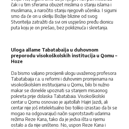
čak i u tim sferama obuzet mislima o stanju islama i
mus­limana, a naročito stanju njegovih učenika. I sigurni
smo da će on u okrilju Božije blizine od svog
Stvoritelja zatražiti da svi oni uspješno pređu dionicu
puta koju je on prešao, bez pokliznuća i skretanja.
Uloga allame Tabatabaija u duhovnom
preporodu visokoškolskih institucija u Qomu –
Hoze
Da bismo valjano procijenili ulogu uvaženog profesora
Tabatabaija r.a. u reformi i duhovnim promjenama na
visokoškolskim institucijama u Qomu, bilo bi nužno
makar se donekle upoznati sa stanjem misaonog
pokreta prije dolaska Tabatabaia. Visokoškolski
centar u Qomu osnovao je ajatollah Hajiri Jazdi, ali
centar nije još intelektualno bio toliko izrastao da bi se
mogao na odgovarajući način suprotstaviti udarima
režima Reze Kana, tako da je jedva išta u njemu
ostalo a da nije uništeno. No, uspon Reze Kana i