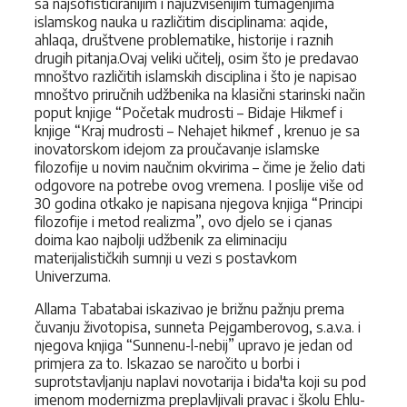
sa najsofisticiranijim i najuzvišenijim tumagenjima
islamskog nauka u različitim disciplinama: aqide,
ahlaqa, društvene problematike, historije i raznih
drugih pitanja.Ovaj veliki učitelj, osim što je predavao
mnoštvo različitih islamskih disci­plina i što je napisao
mnoštvo priručnih udžbenika na klasični starinski način
poput knjige “Početak mudrosti – Bidaje Hikmef i
knjige “Kraj mudrosti – Nehajet hikmef , krenuo je sa
inovatorskom idejom za prouča­vanje islamske
filozofije u novim naučnim okvirima – čime je želio dati
odgovore na potrebe ovog vremena. I poslije više od
30 godina otkako je napisana njegova knjiga “Principi
filozofije i metod realizma”, ovo djelo se i cjanas
doima kao najbolji udžbenik za eliminaciju
materijalističkih sumnji u vezi s postavkom
Univerzuma.
Allama Tabatabai iskazivao je brižnu pažnju prema
čuvanju životopisa, sunneta Pejgamberovog, s.a.v.a. i
njegova knjiga “Sunnenu-l-nebij” upravo je jedan od
primjera za to. Iskazao se naročito u borbi i
suprotstavljanju naplavi novotarija i bida'ta koji su pod
imenom modernizma preplavljivali pravac i školu Ehlu-