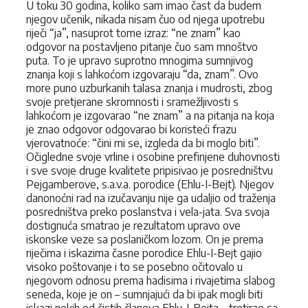
U toku 30 godina, koliko sam imao čast da budem
njegov učenik, nikada nisam čuo od njega upotrebu
riječi “ja”, nasuprot tome izraz: “ne znam” kao
odgovor na postavljeno pitanje čuo sam mnoštvo
puta. To je upravo suprot­no mnogima sumnjivog
znanja koji s lahkoćom izgovaraju “da, znam”. Ovo
more puno uzburkanih talasa znanja i mudrosti, zbog
svoje pretjerane skromnosti i sramežljivosti s
lahkoćom je izgovarao “ne znam” a na pitanja na koja
je znao odgovor odgovarao bi koristeći frazu
vjerovatnoće: “čini mi se, izgleda da bi moglo biti”.
Očigledne svoje vrline i osobine prefinjene duhovnosti
i sve svoje druge kvalitete pripisivao je posredništvu
Pejgamberove, s.a.v.a. porodice (Ehlu-I-Bejt). Njegov
danonoćni rad na izučavanju nije ga udaljio od traženja
posredništva preko poslanstva i vela-jata. Sva svoja
dostignuća smatrao je rezultatom upravo ove
iskonske veze sa poslaničkom lozom. On je prema
riječima i iskazima časne porodice Ehlu-I-Bejt gajio
visoko poštovanje i to se posebno očitovalo u
njegovom odnosu prema hadisima i rivajetima slabog
seneda, koje je on – sumnjajući da bi ipak mogli biti
iskazi nekih od čistih članova Ehlu-I-Bejta – tretirao sa