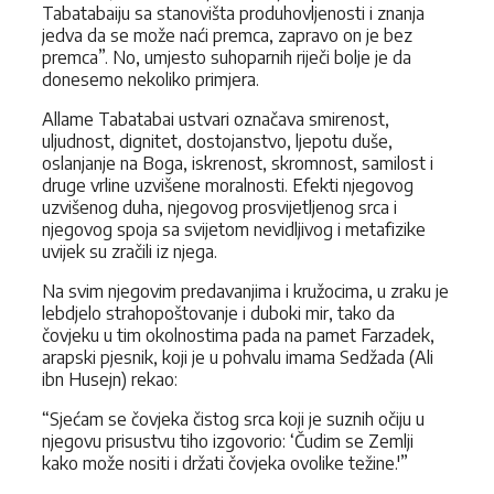
Tabatabaiju sa stanovišta produhovljenosti i znanja
jedva da se može naći premca, zapravo on je bez
premca”. No, umjesto suhoparnih riječi bolje je da
donesemo nekoliko primjera.
Allame Tabatabai ustvari označava smirenost,
uljudnost, dignitet, dosto­janstvo, ljepotu duše,
oslanjanje na Boga, iskrenost, skromnost, samilost i
druge vrline uzvišene moralnosti. Efekti njegovog
uzvišenog duha, nje­govog prosvijetljenog srca i
njegovog spoja sa svijetom nevidljivog i metafizike
uvijek su zračili iz njega.
Na svim njegovim predavanjima i kružocima, u zraku je
lebdjelo stra­hopoštovanje i duboki mir, tako da
čovjeku u tim okolnostima pada na pamet Farzadek,
arapski pjesnik, koji je u pohvalu imama Sedžada (Ali
ibn Husejn) rekao:
“Sjećam se čovjeka čistog srca koji je suznih očiju u
njegovu prisustvu tiho izgovorio: ‘Čudim se Zemlji
kako može nositi i držati čovjeka ovolike težine.'”