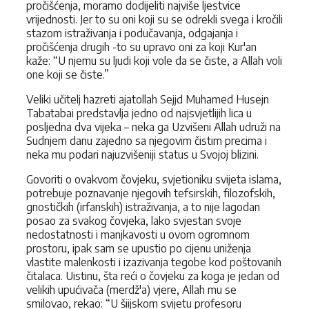
pročišćenja, moramo dodijeliti najviše ljestvice
vrijednosti. Jer to su oni koji su se odrekli svega i kročili
stazom istraživanja i
podučavanja, odgajanja i
pročišćenja drugih -to su upravo oni za koji Kur'an
kaže: “U njemu su ljudi koji vole da se čiste, a Allah voli
one koji se čiste.”
Veliki učitelj hazreti ajatollah Sejjd Muhamed Husejn
Tabatabai predstavl­ja jedno od najsvjetlijih lica u
posljedna dva vijeka – neka ga Uzvišeni Allah udruži na
Sudnjem danu zajedno sa njegovim čistim precima i
neka mu podari najuzvišeniji status u Svojoj blizini.
Govoriti o ovakvom čovjeku, svjetioniku svijeta islama,
potrebuje pozna­vanje njegovih tefsirskih, filozofskih,
gnostičkih (irfanskih) istraživanja, a to nije lagodan
posao za svakog čovjeka, lako svjestan svoje
nedostatnosti i manjkavosti u ovom ogromnom
prostoru, ipak sam se upustio po cijenu uniženja
vlastite malenkosti i izazivanja tegobe kod poštovanih
čitalaca. Uistinu, šta reći o čovjeku za koga je jedan od
velikih upućivača (merdž'a) vjere, Allah mu se
smilovao, rekao: “U šiijskom svijetu profesoru