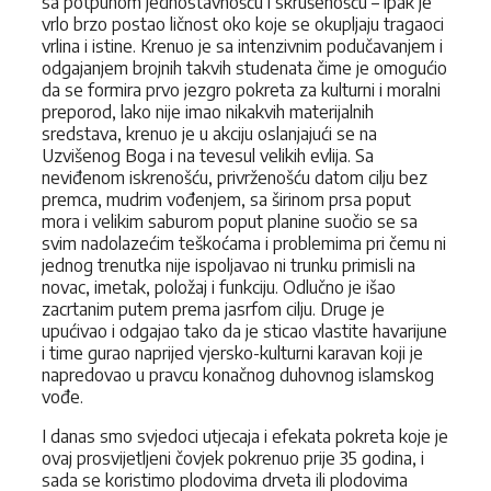
sa potpunom jednostavnošću i skrušenošću – ipak je
vrlo brzo postao ličnost oko koje se okupljaju tragaoci
vrlina i istine. Krenuo je sa intenzivn­im podučavanjem i
odgajanjem brojnih takvih studenata čime je omogućio
da se formira prvo jezgro pokreta za kulturni i moralni
preporod, lako nije imao nikakvih materijalnih
sredstava, krenuo je u akciju oslanjajući se na
Uzvišenog Boga i na tevesul velikih evlija. Sa
neviđenom iskrenošću, privrženošću datom cilju bez
premca, mudrim vođenjem, sa širinom prsa poput
mora i velikim saburom poput planine suočio se sa
svim nadolazećim teškoćama i problemima pri čemu ni
jednog trenutka nije ispoljavao ni trunku primisli na
novac, imetak, položaj i funkciju. Odlučno je išao
zacrtanim putem prema jasrfom cilju. Druge je
upućivao i odgajao tako da je sticao vlastite havarijune
i time gurao naprijed vjersko-kulturni karavan koji je
napredovao u pravcu konačnog duhovnog islam­skog
vođe.
I danas smo svjedoci utjecaja i efekata pokreta koje je
ovaj prosvijetljeni čovjek pokrenuo prije 35 godina, i
sada se koristimo plodovima drveta ili plodovima