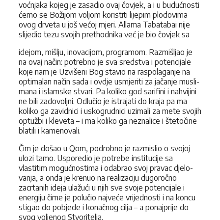
voćnjaka kojeg je zasadio ovaj čovjek, a i u budućnosti
ćemo se Božijom voljom koristiti lijepim plodovima
ovog drveta u još većoj mjeri. Allama Tabatabai nije
slijedio tezu svojih prethodnika već je bio čovjek sa
idejom, mišlju, inovacijom, programom. Razmišljao je
na ovaj način: potrebno je sva sredstva i potencijale
koje nam je Uzvišeni Bog stavio na raspolaganje na
optimalan način sada i ovdje usmjeriti za jačanje musli­
mana i islamske stvari. Pa koliko god sarifini i nahvijini
ne bili zadovoljni. Odlučio je istrajati do kraja pa ma
koliko ga zavidnici i uskogrudnici uzimali za mete svojih
optužbi i kleveta – i ma koliko ga neznalice i štetočine
blatili i kamenovali.
Čim je došao u Qom, podrobno je razmislio o svojoj
ulozi tamo. Usporedio je potrebe institucije sa
vlastitim mogućnostima i odabrao svoj pravac djelo­
vanja, a onda je krenuo na realizaciju dugoročno
zacrtanih ideja ulažući u njih sve svoje potencijale i
energiju čime je polučio najveće vrijednosti i na koncu
stigao do pobjede i konačnog cilja – a ponajprije do
svog voljenog Stvoritelja.