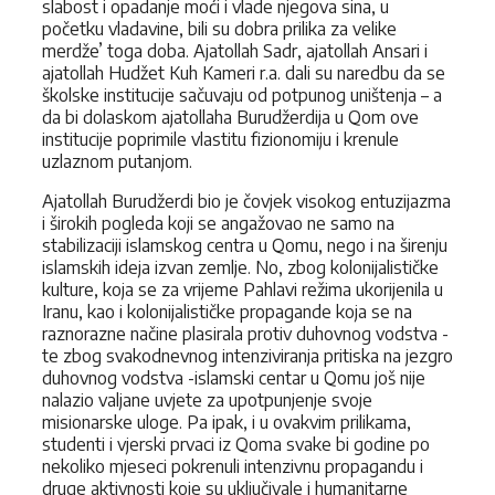
slabost i opadanje moći i vlade njegova sina, u
početku vladavine, bili su dobra prilika za velike
merdže’ toga doba. Ajatollah Sadr, ajatollah Ansari i
ajatollah Hudžet Kuh Kameri r.a. dali su naredbu da se
školske institucije sačuvaju od potpunog uništenja – a
da bi dolaskom ajatollaha Burudžerdija u Qom ove
institucije poprimile vlastitu fizionomiju i krenule
uzlaznom putanjom.
Ajatollah Burudžerdi bio je čovjek visokog entuzijazma
i širokih pogleda koji se angažovao ne samo na
stabilizaciji islamskog centra u Qomu, nego i na širenju
islamskih ideja izvan zemlje. No, zbog kolonijalističke
kulture, koja se za vrijeme Pahlavi režima ukorijenila u
Iranu, kao i kolonijalističke pro­pagande koja se na
raznorazne načine plasirala protiv duhovnog vodstva -
te zbog svakodnevnog intenziviranja pritiska na jezgro
duhovnog vodstva -islamski centar u Qomu još nije
nalazio valjane uvjete za upotpunjenje svoje
misionarske uloge. Pa ipak, i u ovakvim prilikama,
studenti i vjerski prvaci iz Qoma svake bi godine po
nekoliko mjeseci pokrenuli intenzivnu propagandu i
druge aktivnosti koje su uključivale i humanitarne