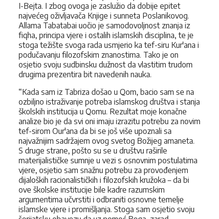
I-Bejta. I zbog ovoga je zaslužio da dobije epitet
najvećeg oživljavača Knjige i sunneta Poslanikovog.
Allama Tabatabai uočio je samodovoljnost znanja iz
fiqha, principa vjere i ostalih islamskih disciplina, te je
stoga težište svoga rada usmjerio ka tef-siru Kur'ana i
podučavanju filozofskim znanostima. Tako je on
osjetio svoju sudbinsku dužnost da vlastitim trudom
drugima prezentira bit navedenih nauka.
“Kada sam iz Tabriza došao u Qom, bacio sam se na
ozbiljno istraživanje potreba islamskog društva i stanja
školskih institucija u Qomu. Rezultat moje konačne
analize bio je da svi oni imaju izrazitu potrebu za novim
tef-sirom Our'ana da bi se još više upoznali sa
najvažnijim sadržajem ovog svetog Božijeg amaneta.
S druge strane, pošto su se u društvu raširile
materijalističke sumnje u vezi s osnovnim postulatima
vjere, osjetio sam snažnu potrebu za provođenjem
dijaloških racionalističkih i filozofskih kružoka – da bi
ove školske institucije bile kadre razumskim
argumentima učvrstiti i odbraniti osnovne temelje
islamske vjere i promišljanja. Stoga sam osjetio svoju
šerijatsku obavezu da uz pomoć Boga, zarad