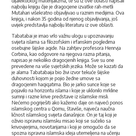
dijalektičkog materijalizma, te su iz ove oblasti napisali
najbolju knjigu čije je dragocjene izvatke rah-metli
Mutahari višekratno objavljivao u raznim medijima. Ova
knjiga, i nakon 35 godina od njenog objavljivanja, još
uvijek predstavlja najbolju lit­eraturu iz ove oblasti.
Tabatabai je imao vrlo važnu ulogu u upoznavanju
svijeta islama sa filo­zofskim i irfanskim pogledima
osebujne šiijske aqide. Na zahtjev profesora Henrvja
Corbina, kao odgovore na njegova razna pitanja,
napisao je neko­liko dragocjenih knjiga. Sve su one
prevedene na više svjetskih jezika. Može se kazati da
je alama Tabatabaija bio živi izvor tekuće šiijske
duhovnosti kojom je pojio žedne umove sa
dragocjenim haqiqatima. Bio je jarko sunce koje se
pojavilo na horizontu islama i koje je uklonilo mrkline
sumnji i razne krive predstave iz islamske misli.
Nećemo pogriješiti ako kažemo daje on najveći ponos
islamskog centra u Qomu, štaviše, najveća naučna
ličnost islamskog svijeta današnjice. On je taj koji je
oživio ispravnu islamsku misao koji se sučelio sa
krivovjerjima, novotarijama i koji je omogućio da se
spozna ispravna islamska ideja utemeljena na učenju