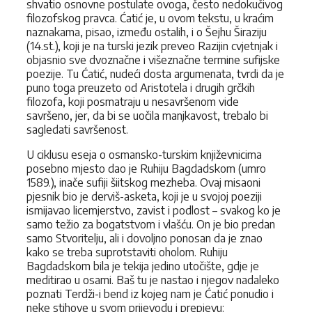
shvatio osnovne postulate ovoga, često nedokučivog
filozofskog pravca. Ćatić je, u ovom tekstu, u kraćim
naznakama, pisao, između ostalih, i o Šejhu Širaziju
(14.st.), koji je na turski jezik preveo Razijin cvjetnjak i
objasnio sve dvoznačne i višeznačne termine sufijske
poezije. Tu Ćatić, nudeći dosta argumenata, tvrdi da je
puno toga preuzeto od Aristotela i drugih grčkih
filozofa, koji posmatraju u nesavršenom vide
savršeno, jer, da bi se uočila manjkavost, trebalo bi
sagledati savršenost.
U ciklusu eseja o osmansko-turskim književnicima
posebno mjesto dao je Ruhiju Bagdadskom (umro
1589.), inače sufiji šiitskog mezheba. Ovaj misaoni
pjesnik bio je derviš-asketa, koji je u svojoj poeziji
ismijavao licemjerstvo, zavist i podlost – svakog ko je
samo težio za bogatstvom i vlašću. On je bio predan
samo Stvoritelju, ali i dovoljno ponosan da je znao
kako se treba suprotstaviti oholom. Ruhiju
Bagdadskom bila je tekija jedino utočište, gdje je
meditirao u osami. Baš tu je nastao i njegov nadaleko
poznati Terdži-i bend iz kojeg nam je Ćatić ponudio i
neke stihove u svom prijevodu i prepjevu: