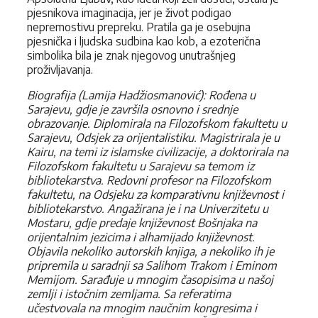
pjesnikova imaginacija, jer je život podigao
nepremostivu prepreku. Pratila ga je osebujna
pjesnička i ljudska sudbina kao kob, a ezoterična
simbolika bila je znak njegovog unutrašnjeg
proživljavanja.
Biografija (Lamija Hadžiosmanović): Rođena u
Sarajevu, gdje je završila osnovno i srednje
obrazovanje. Diplomirala na Filozofskom fakultetu u
Sarajevu, Odsjek za orijentalistiku. Magistrirala je u
Kairu, na temi iz islamske civilizacije, a doktorirala na
Filozofskom fakultetu u Sarajevu sa temom iz
bibliotekarstva. Redovni profesor na Filozofskom
fakultetu, na Odsjeku za komparativnu književnost i
bibliotekarstvo. Angažirana je i na Univerzitetu u
Mostaru, gdje predaje književnost Bošnjaka na
orijentalnim jezicima i alhamijado književnost.
Objavila nekoliko autorskih knjiga, a nekoliko ih je
pripremila u saradnji sa Salihom Trakom i Eminom
Memijom. Sarađuje u mnogim časopisima u našoj
zemlji i istočnim zemljama. Sa referatima
učestvovala na mnogim naučnim kongresima i