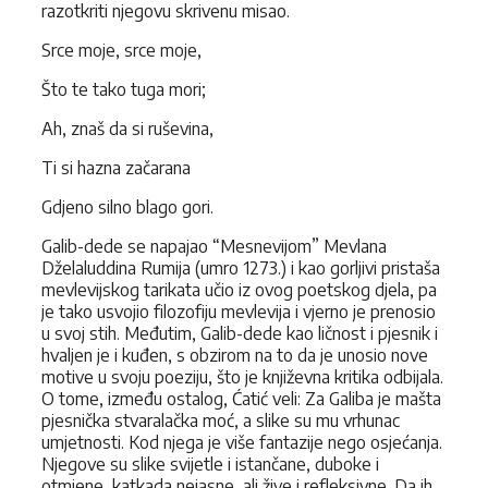
razotkriti njegovu skrivenu misao.
Srce moje, srce moje,
Što te tako tuga mori;
Ah, znaš da si ruševina,
Ti si hazna začarana
Gdjeno silno blago gori.
Galib-dede se napajao “Mesnevijom” Mevlana
Dželaluddina Rumija (umro 1273.) i kao gorljivi pristaša
mevlevijskog tarikata učio iz ovog poetskog djela, pa
je tako usvojio filozofiju mevlevija i vjerno je prenosio
u svoj stih. Međutim, Galib-dede kao ličnost i pjesnik i
hvaljen je i kuđen, s obzirom na to da je unosio nove
motive u svoju poeziju, što je književna kritika odbijala.
O tome, između ostalog, Ćatić veli: Za Galiba je mašta
pjesnička stvaralačka moć, a slike su mu vrhunac
umjetnosti. Kod njega je više fantazije nego osjećanja.
Njegove su slike svijetle i istančane, duboke i
otmjene, katkada nejasne, ali žive i refleksivne. Da ih