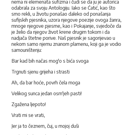
nema ni elemenata sufizma i čudi se da ju je autorica
odabrala za svoju Antologiju. Iako se Ćatić, kao što
smo rekli, u životu ponašao daleko od ponašanja
sufijskih pjesnika, uzora njegove poezije ovoga žanra,
mnoge njegove pjesme, kao i Pokajanje, svjedoče da
je želio da njegov život krene drugim tokom i da
nadjača štetne porive. Naš pjesnik je sagorijevao u
nekom samo njemu znanom plamenu, koji ga je vodio
samouništenju:
Bar kad bih načas mog'o s bića svoga
Trgnuti sjenu grijeha i strasti
Ah, da bar hoće, povrh čela moga
Velikog sunca jedan osm'jeh pasti!
Zgažena ljepoto!
Vrati mi se vrati,
Jer ja to čeznem, čuj, u mojoj duši