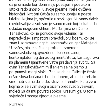
da je simbole koji dominiraju poezijom i poetikom
Istoka rado unosio i u svoje pjesme. Neki književni
historičari i kritičari Ćatića su samo ubrajali u poete
lutalice, kojima je, općenito uzevši, vjerski zanos dalek
i nedohvatljiv, a sufizam je samo manir koji bi katkada
ovladao njegovim stihom. Među njima je i Darko
Tanasković, koji je ponudio svoje viđenje: Taj
nepredvidljivi simpatični i pravdoljubivi boem, koji se
znao i uz ramazan napiti, zagrebački drugar Matošev i
Ujevićev, bio je sušta suprotnost smernog,
samosavladivog, gvozdeno disciplinovanog
kontemplatornog derviškog mentaliteta, koji sagoreva
na plamenu tajanstvene vatre predavanja Tvorcu. Sa
ovim Tanaskovićevim mišljenjem se ne bismo u
potpunosti mogli složiti. Zna se da se Ćatić nije često
držao slova Kur'ana i da je bio boem, ali, ne bi trebalo
smetnuti s uma da je doživljavao i trenutke katarze u
kojima bi se svim svojim bićem predavao Sveživom,
moleći Ga da mu povrati spokoj i urazumi ga. O tome
svjedoče i mnoge njegove pjesme:
KUR'AN