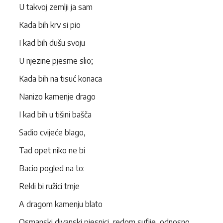
U takvoj zemlji ja sam
Kada bih krv si pio
I kad bih dušu svoju
U njezine pjesme slio;
Kada bih na tisuć konaca
Nanizo kamenje drago
I kad bih u tišini bašča
Sadio cvijeće blago,
Tad opet niko ne bi
Bacio pogled na to:
Rekli bi ružici trnje
A dragom kamenju blato
Osmanski divanski pjesnici, redom sufije, odnosno