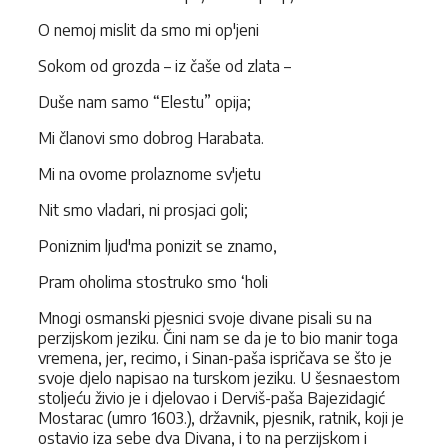
O nemoj mislit da smo mi op'jeni
Sokom od grozda – iz čaše od zlata –
Duše nam samo “Elestu” opija;
Mi članovi smo dobrog Harabata.
Mi na ovome prolaznome sv'jetu
Nit smo vladari, ni prosjaci goli;
Poniznim ljud'ma ponizit se znamo,
Pram oholima stostruko smo ‘holi
Mnogi osmanski pjesnici svoje divane pisali su na
perzijskom jeziku. Čini nam se da je to bio manir toga
vremena, jer, recimo, i Sinan-paša ispričava se što je
svoje djelo napisao na turskom jeziku. U šesnaestom
stoljeću živio je i djelovao i Derviš-paša Bajezidagić
Mostarac (umro 1603.), državnik, pjesnik, ratnik, koji je
ostavio iza sebe dva Divana, i to na perzijskom i