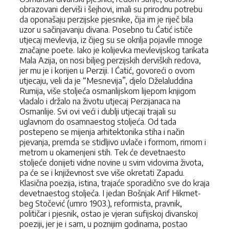
obrazovani derviši i šejhovi, imali su prirodnu potrebu
da oponašaju perzijske pjesnike, čija im je riječ bila
uzor u sačinjavanju divana. Posebno tu Ćatić ističe
utjecaj mevlevija, iz čijeg su se okrilja pojavile mnoge
značajne poete. Iako je kolijevka mevlevijskog tarikata
Mala Azija, on nosi biljeg perzijskih derviških redova,
jer mu je i korijen u Perziji. I Ćatić, govoreći o ovom
utjecaju, veli da je “Mesnevija”, djelo Dželaluddina
Rumija, više stoljeća osmanlijskom lijepom knjigom
vladalo i držalo na životu utjecaj Perzijanaca na
Osmanlije. Svi ovi veći i dublji utjecaji trajali su
uglavnom do osamnaestog stoljeća. Od tada
postepeno se mijenja arhitektonika stiha i način
pjevanja, premda se stidljivo uvlače i formom, rimom i
metrom u okamenjeni stih. Tek će devetnaesto
stoljeće donijeti vidne novine u svim vidovima života,
pa će se i književnost sve više okretati Zapadu.
Klasična poezija, istina, trajaće sporadično sve do kraja
devetnaestog stoljeća. I jedan Bošnjak Arif Hikmet-
beg Stočević (umro 1903.), reformista, pravnik,
političar i pjesnik, ostao je vjeran sufijskoj divanskoj
poeziji, jer je i sam, u poznijim godinama, postao