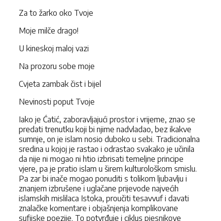
Za to žarko oko Tvoje
Moje milče drago!
U kineskoj maloj vazi
Na prozoru sobe moje
Cvjeta zambak čist i bijel
Nevinosti poput Tvoje
Iako je Ćatić, zaboravljajući prostor i vrijeme, znao se
predati trenutku koji bi njime nadvladao, bez ikakve
sumnje, on je islam nosio duboko u sebi. Tradicionalna
sredina u kojoj je rastao i odrastao svakako je učinila
da nije ni mogao ni htio izbrisati temeljne principe
vjere, pa je pratio islam u širem kulturološkom smislu.
Pa zar bi inače mogao ponuditi s tolikom ljubavlju i
znanjem izbrušene i uglačane prijevode najvećih
islamskih mislilaca Istoka, proučiti tesavvuf i davati
znalačke komentare i objašnjenja komplikovane
sufijske poezije. To potvrđuje i ciklus pjesnikove