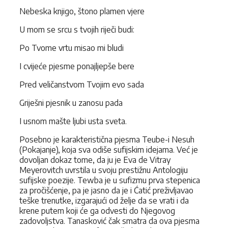
Nebeska knjigo, štono plamen vjere
U mom se srcu s tvojih riječi budi:
Po Tvome vrtu misao mi bludi
I cvijeće pjesme ponajljepše bere
Pred veličanstvom Tvojim evo sada
Griješni pjesnik u zanosu pada
I usnom mašte ljubi usta sveta.
Posebno je karakteristična pjesma Teube-i Nesuh
(Pokajanje), koja sva odiše sufijskim idejama. Već je
dovoljan dokaz tome, da ju je Eva de Vitray
Meyerovitch uvrstila u svoju prestižnu Antologiju
sufijske poezije. Tewba je u sufizmu prva stepenica
za pročišćenje, pa je jasno da je i Ćatić preživljavao
teške trenutke, izgarajući od želje da se vrati i da
krene putem koji će ga odvesti do Njegovog
zadovoljstva. Tanasković čak smatra da ova pjesma