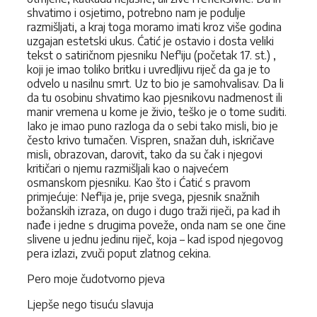
shvatimo i osjetimo, potrebno nam je podulje
razmišljati, a kraj toga moramo imati kroz više godina
uzgajan estetski ukus. Ćatić je ostavio i dosta veliki
tekst o satiričnom pjesniku Nef'iju (početak 17. st.) ,
koji je imao toliko britku i uvredljivu riječ da ga je to
odvelo u nasilnu smrt. Uz to bio je samohvalisav. Da li
da tu osobinu shvatimo kao pjesnikovu nadmenost ili
manir vremena u kome je živio, teško je o tome suditi.
Iako je imao puno razloga da o sebi tako misli, bio je
često krivo tumačen. Vispren, snažan duh, iskričave
misli, obrazovan, darovit, tako da su čak i njegovi
kritičari o njemu razmišljali kao o najvećem
osmanskom pjesniku. Kao što i Ćatić s pravom
primjećuje: Nef'ija je, prije svega, pjesnik snažnih
božanskih izraza, on dugo i dugo traži riječi, pa kad ih
nađe i jedne s drugima poveže, onda nam se one čine
slivene u jednu jedinu riječ, koja – kad ispod njegovog
pera izlazi, zvuči poput zlatnog cekina.
Pero moje čudotvorno pjeva
Ljepše nego tisuću slavuja