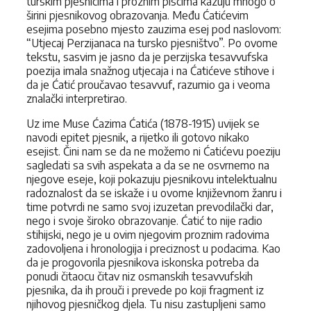
turskim pjesnicima i proznim piscima kazuju mnogo o
širini pjesnikovog obrazovanja. Među Ćatićevim
esejima posebno mjesto zauzima esej pod naslovom:
“Utjecaj Perzijanaca na tursko pjesništvo”. Po ovome
tekstu, sasvim je jasno da je perzijska tesavvufska
poezija imala snažnog utjecaja i na Ćatićeve stihove i
da je Ćatić proučavao tesavvuf, razumio ga i veoma
znalački interpretirao.
Uz ime Muse Ćazima Ćatića (1878-1915) uvijek se
navodi epitet pjesnik, a rijetko ili gotovo nikako
esejist. Čini nam se da ne možemo ni Ćatićevu poeziju
sagledati sa svih aspekata a da se ne osvrnemo na
njegove eseje, koji pokazuju pjesnikovu intelektualnu
radoznalost da se iskaže i u ovome književnom žanru i
time potvrdi ne samo svoj izuzetan prevodilački dar,
nego i svoje široko obrazovanje. Ćatić to nije radio
stihijski, nego je u ovim njegovim proznim radovima
zadovoljena i hronologija i preciznost u podacima. Kao
da je progovorila pjesnikova iskonska potreba da
ponudi čitaocu čitav niz osmanskih tesavvufskih
pjesnika, da ih prouči i prevede po koji fragment iz
njihovog pjesničkog djela. Tu nisu zastupljeni samo