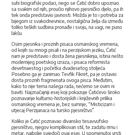
suhi biografski podaci, nego se Ćatić dobro upoznao
sa svakim od njih, proučio njihovo pjesničko djelo, pa ih
tek onda predstavio javnosti. Možda je to i potreba za
bijegom iz svakodnevnice, nostalgična želja da između
toliko teških sudbina pronađe i svoju, na vagi, ne puno
lakšu.
Osim pjesnika i proznih pisaca osmanskog vremena,
od kojih su mnogi pisali i na perzijskom jeziku, Ćatić
nam je predstavio i dosta žena pjesnikinja, istina nešto
modernijeg poetskog izraza, i pisaca reformista
devetnaestog i početka dvadesetog stoljeća.
Posebno ga je zanimao Tevfik Fikret, pa je ostavio
dosta proznih fragmenata ovoga pisca. Međutim,
kako to nije tema našega rada, nećemo se ovim ni
baviti. Najznačajniji esej koji pokazuje Ćatićevo široko
poznavanje kulturno-historijskih i književnih prilika
osmanskog vremena je, bez sumnje, “Misticizam i
utjecaj Perzijanaca na tursko pjesništvo”.
Koliko je Ćatić poznavao divansko tesavvufsko
pjesništvo, njegov komplikovan stil, te zadatu rimu i
metar, najbolje svjedoči ovaj esej. U spomenutoj vrsti