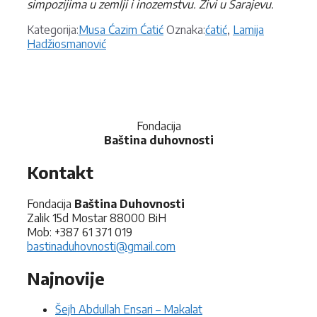
simpozijima u zemlji i inozemstvu. Živi u Sarajevu.
Kategorije
Oznake
Kategorija:
Musa Ćazim Ćatić
Oznaka:
ćatić
,
Lamija
Hadžiosmanović
Fondacija
Baština duhovnosti
Kontakt
Fondacija
Baština Duhovnosti
Zalik 15d Mostar 88000 BiH
Mob: +387 61 371 019
bastinaduhovnosti@gmail.com
Najnovije
Šejh Abdullah Ensari – Makalat