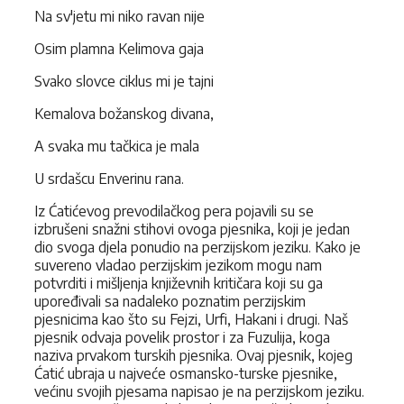
Na sv'jetu mi niko ravan nije
Osim plamna Kelimova gaja
Svako slovce ciklus mi je tajni
Kemalova božanskog divana,
A svaka mu tačkica je mala
U srdašcu Enverinu rana.
Iz Ćatićevog prevodilačkog pera pojavili su se
izbrušeni snažni stihovi ovoga pjesnika, koji je jedan
dio svoga djela ponudio na perzijskom jeziku. Kako je
suvereno vladao perzijskim jezikom mogu nam
potvrditi i mišljenja književnih kritičara koji su ga
upoređivali sa nadaleko poznatim perzijskim
pjesnicima kao što su Fejzi, Urfi, Hakani i drugi. Naš
pjesnik odvaja povelik prostor i za Fuzulija, koga
naziva prvakom turskih pjesnika. Ovaj pjesnik, kojeg
Ćatić ubraja u najveće osmansko-turske pjesnike,
većinu svojih pjesama napisao je na perzijskom jeziku.