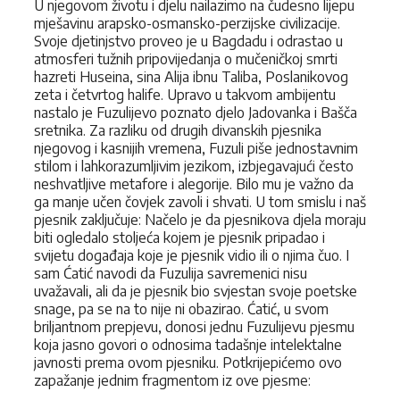
U njegovom životu i djelu nailazimo na čudesno lijepu
mješavinu arapsko-osmansko-perzijske civilizacije.
Svoje djetinjstvo proveo je u Bagdadu i odrastao u
atmosferi tužnih pripovijedanja o mučeničkoj smrti
hazreti Huseina, sina Alija ibnu Taliba, Poslanikovog
zeta i četvrtog halife. Upravo u takvom ambijentu
nastalo je Fuzulijevo poznato djelo Jadovanka i Bašča
sretnika. Za razliku od drugih divanskih pjesnika
njegovog i kasnijih vremena, Fuzuli piše jednostavnim
stilom i lahkorazumljivim jezikom, izbjegavajući često
neshvatljive metafore i alegorije. Bilo mu je važno da
ga manje učen čovjek zavoli i shvati. U tom smislu i naš
pjesnik zaključuje: Načelo je da pjesnikova djela moraju
biti ogledalo stoljeća kojem je pjesnik pripadao i
svijetu događaja koje je pjesnik vidio ili o njima čuo. I
sam Ćatić navodi da Fuzulija savremenici nisu
uvažavali, ali da je pjesnik bio svjestan svoje poetske
snage, pa se na to nije ni obazirao. Ćatić, u svom
briljantnom prepjevu, donosi jednu Fuzulijevu pjesmu
koja jasno govori o odnosima tadašnje intelektalne
javnosti prema ovom pjesniku. Potkrijepićemo ovo
zapažanje jednim fragmentom iz ove pjesme: