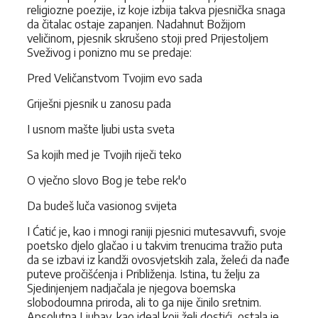
religiozne poezije, iz koje izbija takva pjesnička snaga
da čitalac ostaje zapanjen. Nadahnut Božijom
veličinom, pjesnik skrušeno stoji pred Prijestoljem
Sveživog i ponizno mu se predaje:
Pred Veličanstvom Tvojim evo sada
Griješni pjesnik u zanosu pada
I usnom mašte ljubi usta sveta
Sa kojih med je Tvojih riječi teko
O vječno slovo Bog je tebe rek'o
Da budeš luča vasionog svijeta
I Ćatić je, kao i mnogi raniji pjesnici mutesavvufi, svoje
poetsko djelo glačao i u takvim trenucima tražio puta
da se izbavi iz kandži ovosvjetskih zala, želeći da nađe
puteve pročišćenja i Približenja. Istina, tu želju za
Sjedinjenjem nadjačala je njegova boemska
slobodoumna priroda, ali to ga nije činilo sretnim.
Apsolutna Ljubav, kao ideal koji želi dostići, ostala je