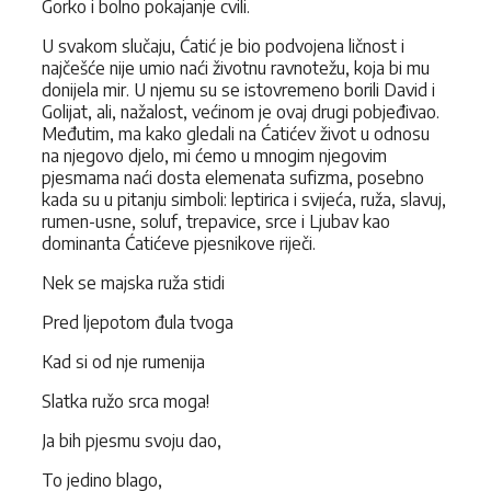
Gorko i bolno pokajanje cvili.
U svakom slučaju, Ćatić je bio podvojena ličnost i
najčešće nije umio naći životnu ravnotežu, koja bi mu
donijela mir. U njemu su se istovremeno borili David i
Golijat, ali, nažalost, većinom je ovaj drugi pobjeđivao.
Međutim, ma kako gledali na Ćatićev život u odnosu
na njegovo djelo, mi ćemo u mnogim njegovim
pjesmama naći dosta elemenata sufizma, posebno
kada su u pitanju simboli: leptirica i svijeća, ruža, slavuj,
rumen-usne, soluf, trepavice, srce i Ljubav kao
dominanta Ćatićeve pjesnikove riječi.
Nek se majska ruža stidi
Pred ljepotom đula tvoga
Kad si od nje rumenija
Slatka ružo srca moga!
Ja bih pjesmu svoju dao,
To jedino blago,