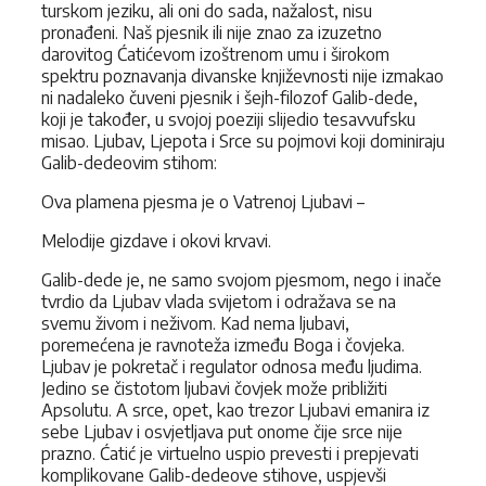
turskom jeziku, ali oni do sada, nažalost, nisu
pronađeni. Naš pjesnik ili nije znao za izuzetno
darovitog Ćatićevom izoštrenom umu i širokom
spektru poznavanja divanske književnosti nije izmakao
ni nadaleko čuveni pjesnik i šejh-filozof Galib-dede,
koji je također, u svojoj poeziji slijedio tesavvufsku
misao. Ljubav, Ljepota i Srce su pojmovi koji dominiraju
Galib-dedeovim stihom:
Ova plamena pjesma je o Vatrenoj Ljubavi –
Melodije gizdave i okovi krvavi.
Galib-dede je, ne samo svojom pjesmom, nego i inače
tvrdio da Ljubav vlada svijetom i odražava se na
svemu živom i neživom. Kad nema ljubavi,
poremećena je ravnoteža između Boga i čovjeka.
Ljubav je pokretač i regulator odnosa među ljudima.
Jedino se čistotom ljubavi čovjek može približiti
Apsolutu. A srce, opet, kao trezor Ljubavi emanira iz
sebe Ljubav i osvjetljava put onome čije srce nije
prazno. Ćatić je virtuelno uspio prevesti i prepjevati
komplikovane Galib-dedeove stihove, uspjevši