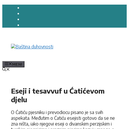
Preskoči
na
sadržaj
MENI
Eseji i tesavvuf u Ćatićevom
djelu
O Ćatiću pjesniku i prevodiocu pisano je sa svih
aspekata. Međutim o Ćatiću esejisti gotovo da se ne
zna ništa, iako njegovi eseji o divanskim perzijskim i