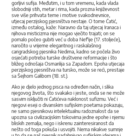
gorljivi sufija. Međutim, i u tom vremenu, kada vlada
slobodniji stih, metar i rima, kada prozna književnost
sve više prihvata teme i motive svakodnevnice,
utjecaj perzijskog pjesništva nestaje. O tome Ćatić,
između ostalog, kaže: Naravno da taj utjecaj Iranaca i
njihova misticizma nije mogao vječito trajati; on se
pomalo počeo gubiti već u doba Nef'ije (17. stoljeće),
naročito u vrijeme elegantnog i raskalašnog
carigradskog pjesnika Nedima, kadno se počela živo
osjećati potreba turske društvene reformacije i što
bližeg odnošaja Osmanlija sa Zapadom. Epoha utjecaja
perzijskog pjesništva na tursko, može se reći, prestaje
sa Šejhom Galibom (18. st.).
Ako je djelo jednog pisca na određen način, i slika
njegovog života, što svakako i jeste, onda se ne može
sasvim isključiti ni Ćatićeva naklonost sufizmu. Već i
njegovi eseji o divanskim sufijskim poetama pokazuju,
ne samo pjesnikovu intelektualnu radoznalost da se
upozna sa civilizacijskim tokovima jedne epohe i njemu
bliskih zemalja, nego i iskrenu zainteresiranost da
nešto od toga pokuša i usvojiti. Nema nikakve sumnje
u to da se naš pjesnik nadahnjivao sufijskim idejama i