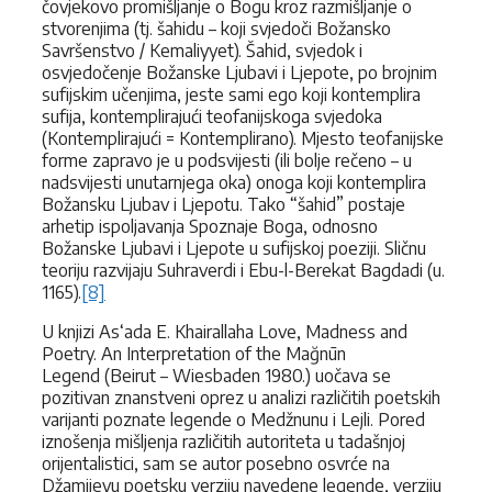
čovjekovo promišljanje o Bogu kroz razmišljanje o
stvorenjima (tj. šahidu – koji svjedoči Božansko
Savršenstvo / Kemaliyyet). Šahid, svjedok i
osvjedočenje Božanske Ljubavi i Ljepote, po brojnim
sufijskim učenjima, jeste sami ego koji kontemplira
sufija, kontemplirajući teofanijskoga svjedoka
(Kontemplirajući = Kontemplirano). Mjesto teofanijske
forme zapravo je u podsvijesti (ili bolje rečeno – u
nadsvijesti unutarnjega oka) onoga koji kontemplira
Božansku Ljubav i Ljepotu. Tako “šahid” postaje
arhetip ispoljavanja Spoznaje Boga, odnosno
Božanske Ljubavi i Ljepote u sufijskoj poeziji. Sličnu
teoriju razvijaju Suhraverdi i Ebu-l-Berekat Bagdadi (u.
1165).
[8]
U knjizi As‘ada E. Khairallaha Love, Madness and
Poetry. An Interpretation of the Mağnūn
Legend (Beirut – Wiesbaden 1980.) uočava se
pozitivan znanstveni oprez u analizi različitih poetskih
varijanti poznate legende o Medžnunu i Lejli. Pored
iznošenja mišljenja različitih autoriteta u tadašnjoj
orijentalistici, sam se autor posebno osvrće na
Džamijevu poetsku verziju navedene legende, verziju