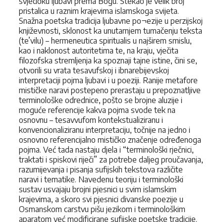
svjedoku ljubavi prema Bogu. Stekao je velik broj
pristalica u raznim krajevima islamskoga svijeta.
Snažna poetska tradicija ljubavne po¬ezije u perzijskoj
književnosti, sklonost ka unutarnjem tumačenju teksta
(te’vilu) – hermeneutica spiritualis u najširem smislu,
kao i naklonost autoritetima te, na kraju, vječita
filozofska stremljenja ka spoznaji tajne istine, čini se,
otvorili su vrata tesavufskoj i ibnarebijevskoj
interpretaciji pojma ljubavi i u poeziji. Ranije metafore
mističke naravi postepeno prerastaju u prepoznatljive
terminološke odrednice, pošto se brojne aluzije i
moguće referencije kakva pojma svode tek na
osnovnu – tesavvufom kontekstualiziranu i
konvencionaliziranu interpretaciju, točnije na jedno i
osnovno referencijalno mističko značenje određenoga
pojma. Već tada nastaju djela i “terminološki rječnici,
traktati i spiskovi riječi” za potrebe daljeg proučavanja,
razumijevanja i pisanja sufijskih tekstova različite
naravi i tematike. Navedenu teoriju i terminološki
sustav usvajaju brojni pjesnici u svim islamskim
krajevima, a skoro svi pjesnici divanske poezije u
Osmanskom carstvu pišu jezikom i terminološkim
aparatom već modificirane sufijske poetske tradicije.