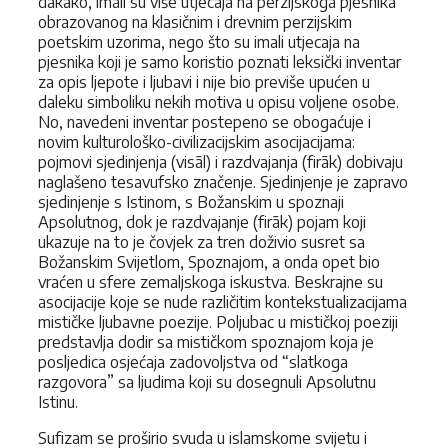
dakako, imali su više utjecaja na perzijskoga pjesnika
obrazovanog na klasičnim i drevnim perzijskim
poetskim uzorima, nego što su imali utjecaja na
pjesnika koji je samo koristio poznati leksički inventar
za opis ljepote i ljubavi i nije bio previše upućen u
daleku simboliku nekih motiva u opisu voljene osobe.
No, navedeni inventar postepeno se obogaćuje i
novim kulturološko-civilizacijskim asocijacijama:
pojmovi sjedinjenja (visāl) i razdvajanja (firāk) dobivaju
naglašeno tesavufsko značenje. Sjedinjenje je zapravo
sjedinjenje s Istinom, s Božanskim u spoznaji
Apsolutnog, dok je razdvajanje (firāk) pojam koji
ukazuje na to je čovjek za tren doživio susret sa
Božanskim Svijetlom, Spoznajom, a onda opet bio
vraćen u sfere zemaljskoga iskustva. Beskrajne su
asocijacije koje se nude različitim kontekstualizacijama
mističke ljubavne poezije. Poljubac u mističkoj poeziji
predstavlja dodir sa mističkom spoznajom koja je
posljedica osjećaja zadovoljstva od “slatkoga
razgovora” sa ljudima koji su dosegnuli Apsolutnu
Istinu.
Sufizam se proširio svuda u islamskome svijetu i