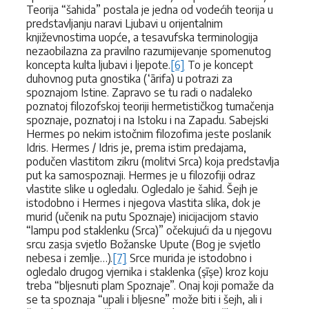
Teorija “šahida” postala je jedna od vodećih teorija u
predstavljanju naravi Ljubavi u orijentalnim
književnostima uopće, a tesavufska terminologija
nezaobilazna za pravilno razumijevanje spomenutog
koncepta kulta ljubavi i ljepote.
[6]
To je koncept
duhovnog puta gnostika (‘ārifa) u potrazi za
spoznajom Istine. Zapravo se tu radi o nadaleko
poznatoj filozofskoj teoriji hermetističkog tumačenja
spoznaje, poznatoj i na Istoku i na Zapadu. Sabejski
Hermes po nekim istočnim filozofima jeste poslanik
Idris. Hermes / Idris je, prema istim predajama,
podučen vlastitom zikru (molitvi Srca) koja predstavlja
put ka samospoznaji. Hermes je u filozofiji odraz
vlastite slike u ogledalu. Ogledalo je šahid. Šejh je
istodobno i Hermes i njegova vlastita slika, dok je
murid (učenik na putu Spoznaje) inicijacijom stavio
“lampu pod staklenku (Srca)” očekujući da u njegovu
srcu zasja svjetlo Božanske Upute (Bog je svjetlo
nebesa i zemlje…).
[7]
Srce murida je istodobno i
ogledalo drugog vjernika i staklenka (şīşe) kroz koju
treba “bljesnuti plam Spoznaje”. Onaj koji pomaže da
se ta spoznaja “upali i bljesne” može biti i šejh, ali i