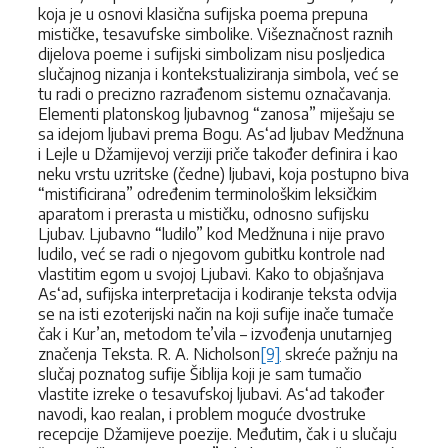
koja je u osnovi klasična sufijska poema prepuna
mističke, tesavufske simbolike. Višeznačnost raznih
dijelova poeme i sufijski simbolizam nisu posljedica
slučajnog nizanja i kontekstualiziranja simbola, već se
tu radi o precizno razrađenom sistemu označavanja.
Elementi platonskog ljubavnog “zanosa” miješaju se
sa idejom ljubavi prema Bogu. As‘ad ljubav Medžnuna
i Lejle u Džamijevoj verziji priče također definira i kao
neku vrstu uzritske (čedne) ljubavi, koja postupno biva
“mistificirana” određenim terminološkim leksičkim
aparatom i prerasta u mističku, odnosno sufijsku
Ljubav. Ljubavno “ludilo” kod Medžnuna i nije pravo
ludilo, već se radi o njegovom gubitku kontrole nad
vlastitim egom u svojoj Ljubavi. Kako to objašnjava
As‘ad, sufijska interpretacija i kodiranje teksta odvija
se na isti ezoterijski način na koji sufije inače tumače
čak i Kur’an, metodom te’vila – izvođenja unutarnjeg
značenja Teksta. R. A. Nicholson
[9]
skreće pažnju na
slučaj poznatog sufije Šiblija koji je sam tumačio
vlastite izreke o tesavufskoj ljubavi. As‘ad također
navodi, kao realan, i problem moguće dvostruke
recepcije Džamijeve poezije. Međutim, čak i u slučaju