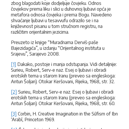
zbog blagodati koje dodjeljuje čovjeku. Odnos
čovjekov prema liku i slici u duhovnoj ljubavi opća je
metafora odnosa čovjeka i prema Bogu. Navedeno
shvaćanje ljubavi u tesavvufu odrazilo se i na
književnost pisanu u tom stručnom registru, na
različitim orijentalnim jezicima.
Preuzeto iz knjige “Muradnama Derviš-paše
Bajezidagića”, u izdanju “Orijentalnog instituta u
Srajevu”, Sarajevo 2008.
[1]
Dakako, postoje i manja odstupanja. Vidi detaljnije:
Surieu, Robert, Serv-e naz. Esej o ljubavi i obradi
erotskih tema u starom Iranu (preveo sa engleskoga:
Antun Šoljan). Otokar Keršovani, Rijeka, 1968, str. 32.
[2]
Surieu, Robert, Serv-e naz. Esej o ljubavi i obradi
erotskih tema u starom Iranu (preveo sa engleskoga:
Antun Šoljan). Otokar Keršovani, Rijeka, 1968, str. 60.
[3]
Corbin, H. Creative Imagination in the Sūfism of Ibn
‘Arabī, Princeton 1969.