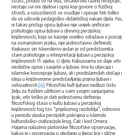
strast, podižu se na višu, tesavufsku razinu recepcije,
nestaju svi oni dijelovi i opisi koji govore o fizičkoj
strasti, a razuzdanost se osuđuje i opisuje tek toliko
da se udovolji pedagoško-didaktičkoj nakani djela. No,
ni takav pristup opisu ljubavi nije uvijek unificiran:
psihologiju opisa ljubavi u drevnoj perzijskoj
književnosti, koja se kasnije uveliko odražava u poeziji
na osmanskom jeziku, nije jednostavno definirati.
Kejkavus sin Iskenderov jedan je od predstavnika
stare psihologije u interpretaciji ljubavi u perzijskoj
književnosti 11. vijeka. U djelu Kabusnama on daje vrlo
neobične opise i savjete u ljubavi. Ima tu utjecaja i
islamske koncepcije ljubavi, ali i predislamskih običaja i
ideja u književnome predstavljanju pojma ljubavi i
seksualnosti.
[4]
Filozofski kult ljubavi nadilazi čistu
želju za fizičkim užitkom u svim svojim varijacijama.
Ipak, vrlo teško je dati jedinstvenu definiciju
filozofskog stava o kultu ljubavi u perzijskoj
književnosti tog tzv. “prijelaznog razdoblja”, odnosno
u periodu ulaska perzijskih pokrajina u islamski
kulturološko-civilizacijski krug. Čak i kod Omera
Hajama nalazimo platonske filozofske opservacije,
kakva je i opservacija o gledanju u lijepo lice i slične