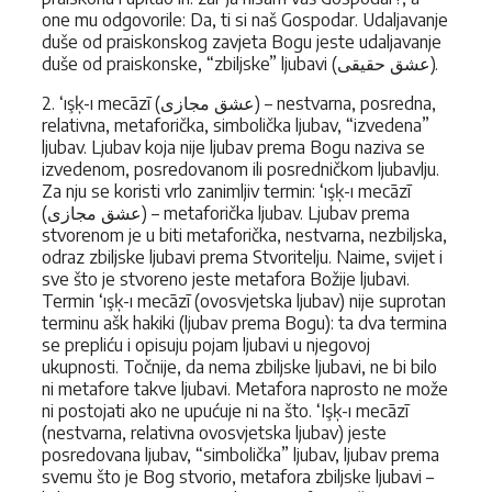
one mu odgovorile: Da, ti si naš Gospodar. Udaljavanje
duše od praiskonskog zavjeta Bogu jeste udaljavanje
duše od praiskonske, “zbiljske” ljubavi (عشق حقيقى).
2. ‘ışķ-ı mecāzī (عشق مجازى) – nestvarna, posredna,
relativna, metaforička, simbolička ljubav, “izvedena”
ljubav. Ljubav koja nije ljubav prema Bogu naziva se
izvedenom, posredovanom ili posredničkom ljubavlju.
Za nju se koristi vrlo zanimljiv termin: ‘ışķ-ı mecāzī
(عشق مجازى) – metaforička ljubav. Ljubav prema
stvorenom je u biti metaforička, nestvarna, nezbiljska,
odraz zbiljske ljubavi prema Stvoritelju. Naime, svijet i
sve što je stvoreno jeste metafora Božije ljubavi.
Termin ‘ışķ-ı mecāzī (ovosvjetska ljubav) nije suprotan
terminu ašk hakiki (ljubav prema Bogu): ta dva termina
se prepliću i opisuju pojam ljubavi u njegovoj
ukupnosti. Točnije, da nema zbiljske ljubavi, ne bi bilo
ni metafore takve ljubavi. Metafora naprosto ne može
ni postojati ako ne upućuje ni na što. ‘Işķ-ı mecāzī
(nestvarna, relativna ovosvjetska ljubav) jeste
posredovana ljubav, “simbolička” ljubav, ljubav prema
svemu što je Bog stvorio, metafora zbiljske ljubavi –