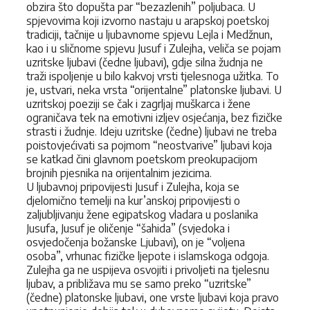
obzira što dopušta par “bezazlenih” poljubaca. U
spjevovima koji izvorno nastaju u arapskoj poetskoj
tradiciji, tačnije u ljubavnome spjevu Lejla i Medžnun,
kao i u sličnome spjevu Jusuf i Zulejha, veliča se pojam
uzritske ljubavi (čedne ljubavi), gdje silna žudnja ne
traži ispoljenje u bilo kakvoj vrsti tjelesnoga užitka. To
je, ustvari, neka vrsta “orijentalne” platonske ljubavi. U
uzritskoj poeziji se čak i zagrljaj muškarca i žene
ograničava tek na emotivni izljev osjećanja, bez fizičke
strasti i žudnje. Ideju uzritske (čedne) ljubavi ne treba
poistovjećivati sa pojmom “neostvarive” ljubavi koja
se katkad čini glavnom poetskom preokupacijom
brojnih pjesnika na orijentalnim jezicima.
U ljubavnoj pripovijesti Jusuf i Zulejha, koja se
djelomično temelji na kur’anskoj pripovijesti o
zaljubljivanju žene egipatskog vladara u poslanika
Jusufa, Jusuf je oličenje “šahida” (svjedoka i
osvjedočenja božanske Ljubavi), on je “voljena
osoba”, vrhunac fizičke ljepote i islamskoga odgoja.
Zulejha ga ne uspijeva osvojiti i privoljeti na tjelesnu
ljubav, a približava mu se samo preko “uzritske”
(čedne) platonske ljubavi, one vrste ljubavi koja pravo