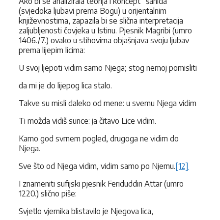
Ako bi se analizirala teorija i koncept “šahida”
(svjedoka ljubavi prema Bogu) u orijentalnim
književnostima, zapazila bi se slična interpretacija
zaljubljenosti čovjeka u Istinu. Pjesnik Magribi (umro
1406./7.) ovako u stihovima objašnjava svoju ljubav
prema lijepim licima:
U svoj ljepoti vidim samo Njega; stog nemoj pomisliti
da mi je do lijepog lica stalo.
Takve su misli daleko od mene: u svemu Njega vidim
Ti možda vidiš sunce: ja čitavo Lice vidim.
Kamo god svrnem pogled, drugoga ne vidim do
Njega.
Sve što od Njega vidim, vidim samo po Njemu.
[12]
I znameniti sufijski pjesnik Feriduddin Attar (umro
1220.) slično piše:
Svjetlo vjernika blistavilo je Njegova lica,