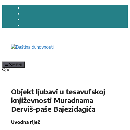
Preskoči
na
sadržaj
MENI
Objekt ljubavi u tesavufskoj
književnosti Muradnama
Derviš-paše Bajezidagića
Uvodna riječ