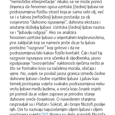
“nemističke interpretacije” nikako se ne može poreći
činjenica da fenomen opisa uzritske (čedne) ljubavi ne
podrazumijeva fizičku strast koja je sama sebi cilj, već
se i u takvoj (nefizičkoj) ljubavi postavlja za cilj
svojevrsno “duhovno ispunjenje”, duhovna ekstaza i
unutarnji doživljaj ljubavi. Uzritska (čedna) ljubav naziva
se i “ljubavlju odgoja”. Ako se analizira
fenomen uzritske ljubavi u orijentalnim književnostima,
prvi zaključak koji se nameće jeste da je tu ljubav
pretežno “razgovor” koji gotovo i da ne
podrazumijeva bilo kakav fizički kontakt. Čak i kad taj
razgovor ispunjava srce učenika ili sljedbenika, jasno
ispoljavanje “ovosvjetske” naklonosti riječima nešto je
što se formalno kosi sa načelima morala, običaja i
vjere. No, uvijek se povlači jasna granica između čedne
duhovne ljubavi i čedne osjetilne ljubavi. Ljubav kao
temelj postojanja svijeta svakako podrazumijeva neku
vrstu ljubavi među ljudima, a sreća koju čovjek osjeti
pri pomisli da je voljen zapravo je prirodno stanje
duhovne sreće čovjekove. O navedenim stanjima
raspravljali su i Platon i Sokrat, ali i brojni filozofi poslije
njih. Oni to nazivaju najuzvišenijim ciljem ljubavi i ciljem
postojanja svijeta.
[10]
Brojna su djela arapskih filozofa