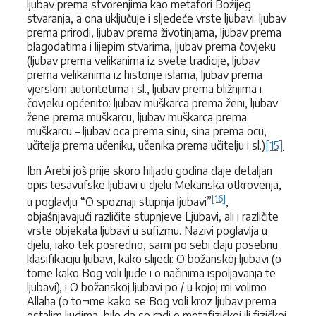
ljubav prema stvorenjima kao metafori Božijeg
stvaranja, a ona uključuje i sljedeće vrste ljubavi: ljubav
prema prirodi, ljubav prema životinjama, ljubav prema
blagodatima i lijepim stvarima, ljubav prema čovjeku
(ljubav prema velikanima iz svete tradicije, ljubav
prema velikanima iz historije islama, ljubav prema
vjerskim autoritetima i sl., ljubav prema bližnjima i
čovjeku općenito: ljubav muškarca prema ženi, ljubav
žene prema muškarcu, ljubav muškarca prema
muškarcu – ljubav oca prema sinu, sina prema ocu,
učitelja prema učeniku, učenika prema učitelju i sl.)
[15]
Ibn Arebi još prije skoro hiljadu godina daje detaljan
opis tesavufske ljubavi u djelu Mekanska otkrovenja,
[16]
u poglavlju “O spoznaji stupnja ljubavi”
,
objašnjavajući različite stupnjeve Ljubavi, ali i različite
vrste objekata ljubavi u sufizmu. Nazivi poglavlja u
djelu, iako tek posredno, sami po sebi daju posebnu
klasifikaciju ljubavi, kako slijedi: O božanskoj ljubavi (o
tome kako Bog voli ljude i o načinima ispoljavanja te
ljubavi), i O božanskoj ljubavi po / u kojoj mi volimo
Allaha (o to¬me kako se Bog voli kroz ljubav prema
ostalim ljudima, bilo da se radi o metafizičkoj ili fizičkoj