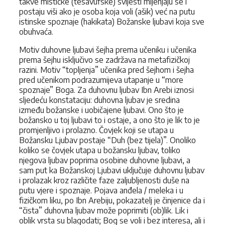
takve mističke (tesavufske) svijesti mijenjaju se i
postaju viši ako je osoba koja voli (ašik) već na putu
istinske spoznaje (hakikata) Božanske ljubavi koja sve
obuhvaća.
Motiv duhovne ljubavi šejha prema učeniku i učenika
prema šejhu isključivo se zadržava na metafizičkoj
razini. Motiv “topljenja” učenika pred šejhom i šejha
pred učenikom podrazumijeva utapanje u “more
spoznaje” Boga. Za duhovnu ljubav Ibn Arebi iznosi
sljedeću konstataciju: duhovna ljubav je sredina
između božanske i uobičajene ljubavi. Ono što je
božansko u toj ljubavi to i ostaje, a ono što je lik to je
promjenljivo i prolazno. Čovjek koji se utapa u
Božansku Ljubav postaje “Duh (bez tijela)”. Onoliko
koliko se čovjek utapa u božansku ljubav, toliko
njegova ljubav poprima osobine duhovne ljubavi, a
sam put ka Božanskoj Ljubavi uključuje duhovnu ljubav
i prolazak kroz različite faze zaljubljenosti duše na
putu vjere i spoznaje. Pojava anđela / meleka i u
fizičkom liku, po Ibn Arebiju, pokazatelj je činjenice da i
“čista” duhovna ljubav može poprimiti (ob)lik. Lik i
oblik vrsta su blagodati; Bog se voli i bez interesa, ali i