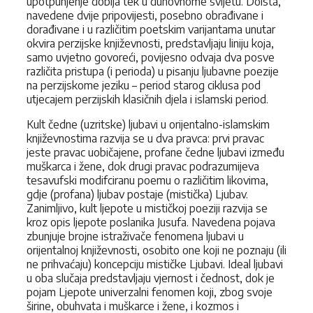
upotpunjenje dobija tek u duhovnome svijetu. Doista,
navedene dvije pripovijesti, posebno obrađivane i
dorađivane i u različitim poetskim varijantama unutar
okvira perzijske književnosti, predstavljaju liniju koja,
samo uvjetno govoreći, povijesno odvaja dva posve
različita pristupa (i perioda) u pisanju ljubavne poezije
na perzijskome jeziku – period starog ciklusa pod
utjecajem perzijskih klasičnih djela i islamski period.
Kult čedne (uzritske) ljubavi u orijentalno-islamskim
književnostima razvija se u dva pravca: prvi pravac
jeste pravac uobičajene, profane čedne ljubavi između
muškarca i žene, dok drugi pravac podrazumijeva
tesavufski modifciranu poemu o različitim likovima,
gdje (profana) ljubav postaje (mistička) Ljubav.
Zanimljivo, kult ljepote u mističkoj poeziji razvija se
kroz opis ljepote poslanika Jusufa. Navedena pojava
zbunjuje brojne istraživače fenomena ljubavi u
orijentalnoj književnosti, osobito one koji ne poznaju (ili
ne prihvaćaju) koncepciju mističke Ljubavi. Ideal ljubavi
u oba slučaja predstavljaju vjernost i čednost, dok je
pojam Ljepote univerzalni fenomen koji, zbog svoje
širine, obuhvata i muškarce i žene, i kozmos i