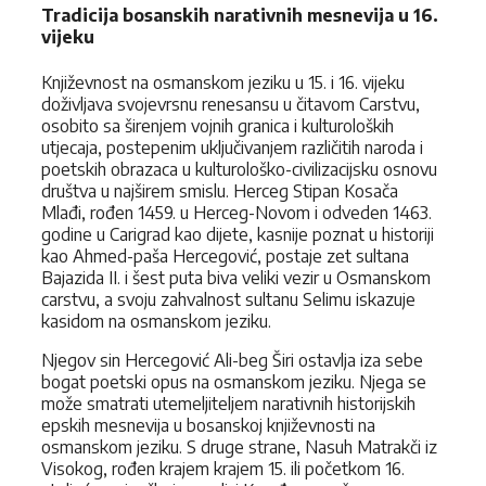
Tradicija bosanskih narativnih mesnevija u 16.
vijeku
Književnost na osmanskom jeziku u 15. i 16. vijeku
doživljava svojevrsnu renesansu u čitavom Carstvu,
osobito sa širenjem vojnih granica i kulturoloških
utjecaja, postepenim uključivanjem različitih naroda i
poetskih obrazaca u kulturološko-civilizacijsku osnovu
društva u najširem smislu. Herceg Stipan Kosača
Mlađi, rođen 1459. u Herceg-Novom i odveden 1463.
godine u Carigrad kao dijete, kasnije poznat u historiji
kao Ahmed-paša Hercegović, postaje zet sultana
Bajazida II. i šest puta biva veliki vezir u Osmanskom
carstvu, a svoju zahvalnost sultanu Selimu iskazuje
kasidom na osmanskom jeziku.
Njegov sin Hercegović Ali-beg Širi ostavlja iza sebe
bogat poetski opus na osmanskom jeziku. Njega se
može smatrati utemeljiteljem narativnih historijskih
epskih mesnevija u bosanskoj književnosti na
osmanskom jeziku. S druge strane, Nasuh Matrakči iz
Visokog, rođen krajem krajem 15. ili početkom 16.