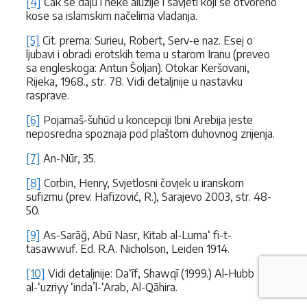
[4]
Čak se daju i neke aluzije i savjeti koji se otvoreno
kose sa islamskim načelima vladanja.
[5]
Cit. prema: Surieu, Robert, Serv-e naz. Esej o
ljubavi i obradi erotskih tema u starom Iranu (preveo
sa engleskoga: Antun Šoljan). Otokar Keršovani,
Rijeka, 1968., str. 78. Vidi detaljnije u nastavku
rasprave.
[6]
Pojamaš-šuhūd u koncepciji Ibni Arebija jeste
neposredna spoznaja pod plaštom duhovnog zrijenja.
[7]
An-Nūr, 35.
[8]
Corbin, Henry, Svjetlosni čovjek u iranskom
sufizmu (prev. Hafizović, R.), Sarajevo 2003, str. 48-
50.
[9]
As-Sarāğ, Abū Nasr, Kitab al-Luma‘ fi-t-
tasawwuf. Ed. R.A. Nicholson, Leiden 1914.
[10]
Vidi detaljnije: Da‘īf, Shawqī (1999.) Al-Hubb
al-‘uzriyy ‘inda’l-‘Arab, Al-Qāhira.