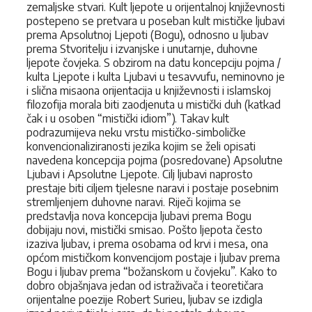
zemaljske stvari. Kult ljepote u orijentalnoj književnosti
postepeno se pretvara u poseban kult mističke ljubavi
prema Apsolutnoj Ljepoti (Bogu), odnosno u ljubav
prema Stvoritelju i izvanjske i unutarnje, duhovne
ljepote čovjeka. S obzirom na datu koncepciju pojma /
kulta Ljepote i kulta Ljubavi u tesavvufu, neminovno je
i slična misaona orijentacija u književnosti i islamskoj
filozofija morala biti zaodjenuta u mistički duh (katkad
čak i u osoben “mistički idiom”). Takav kult
podrazumijeva neku vrstu mističko-simboličke
konvencionaliziranosti jezika kojim se želi opisati
navedena koncepcija pojma (posredovane) Apsolutne
Ljubavi i Apsolutne Ljepote. Cilj ljubavi naprosto
prestaje biti ciljem tjelesne naravi i postaje posebnim
stremljenjem duhovne naravi. Riječi kojima se
predstavlja nova koncepcija ljubavi prema Bogu
dobijaju novi, mistički smisao. Pošto ljepota često
izaziva ljubav, i prema osobama od krvi i mesa, ona
općom mističkom konvencijom postaje i ljubav prema
Bogu i ljubav prema “božanskom u čovjeku”. Kako to
dobro objašnjava jedan od istraživača i teoretičara
orijentalne poezije Robert Surieu, ljubav se izdigla