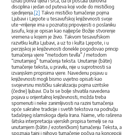
iznad poriva tijela i srca, da bi postala duhovna
disciplina i jedan od puteva koji vode do mističkog
sjedinjenja.
[2]
Takvo mističko tumačenje pojma
Ljubavi i Ljepote u tesavufskoj književnosti svoje
ute¬mljenje ima u poznatoj pripovijesti o poslaniku
Jusufu, koji je opisan kao najljepše Božije stvorenje
vremena u kojem je živio. Takvom tesavufskom
razvitku kulta Ljubavi, a uz to i kulta Ljepote, i u
perzijskoj je književnosti donekle pogodovao princip
tumačenja vjere “metodom tevīla” / metodom
“iznutarnjeg” tumačenja teksta. Unutarnje (bātin)
tumačenje teksta, u pravilu, nije u suprotnosti sa
izvanjskim propisima vjere. Navedenu pojavu u
književnosti mogli bismo uvjetno opisati kao
svojevrsnu mističku sakralizaciju pojma uzritske
(čedne) ljubavi. Da bi se bolje shvatila navedena
pojava u orijentalnoj književnosti, možda treba
spomenuti i neke zanimljivosti na razini tumačenja
opće sakralne tradicije i svetih tekstova na području
tadašnjeg islamskoga dijela Irana. Naime, vrlo raširena
šiitska interpretacija vjerskih propisa temelji se na
unutarnjem (bātin / ezoteričkom) tumačenju Teksta, a
spoznaja tajni i njihovo tumačenje počiva na koncepciji