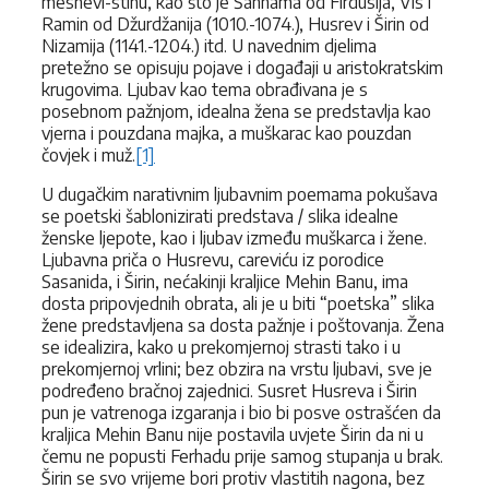
mesnevi-stihu, kao što je Šahnama od Firdusija, Vis i
Ramin od Džurdžanija (1010.-1074.), Husrev i Širin od
Nizamija (1141.-1204.) itd. U navednim djelima
pretežno se opisuju pojave i događaji u aristokratskim
krugovima. Ljubav kao tema obrađivana je s
posebnom pažnjom, idealna žena se predstavlja kao
vjerna i pouzdana majka, a muškarac kao pouzdan
čovjek i muž.
[1]
U dugačkim narativnim ljubavnim poemama pokušava
se poetski šablonizirati predstava / slika idealne
ženske ljepote, kao i ljubav između muškarca i žene.
Ljubavna priča o Husrevu, careviću iz porodice
Sasanida, i Širin, nećakinji kraljice Mehin Banu, ima
dosta pripovjednih obrata, ali je u biti “poetska” slika
žene predstavljena sa dosta pažnje i poštovanja. Žena
se idealizira, kako u prekomjernoj strasti tako i u
prekomjernoj vrlini; bez obzira na vrstu ljubavi, sve je
podređeno bračnoj zajednici. Susret Husreva i Širin
pun je vatrenoga izgaranja i bio bi posve ostrašćen da
kraljica Mehin Banu nije postavila uvjete Širin da ni u
čemu ne popusti Ferhadu prije samog stupanja u brak.
Širin se svo vrijeme bori protiv vlastitih nagona, bez