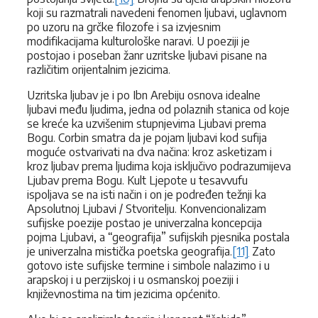
koji su razmatrali navedeni fenomen ljubavi, uglavnom
po uzoru na grčke filozofe i sa izvjesnim
modifikacijama kulturološke naravi. U poeziji je
postojao i poseban žanr uzritske ljubavi pisane na
različitim orijentalnim jezicima.
Uzritska ljubav je i po Ibn Arebiju osnova idealne
ljubavi među ljudima, jedna od polaznih stanica od koje
se kreće ka uzvišenim stupnjevima Ljubavi prema
Bogu. Corbin smatra da je pojam ljubavi kod sufija
moguće ostvarivati na dva načina: kroz asketizam i
kroz ljubav prema ljudima koja isključivo podrazumijeva
Ljubav prema Bogu. Kult Ljepote u tesavvufu
ispoljava se na isti način i on je podređen težnji ka
Apsolutnoj Ljubavi / Stvoritelju. Konvencionalizam
sufijske poezije postao je univerzalna koncepcija
pojma Ljubavi, a “geografija” sufijskih pjesnika postala
je univerzalna mistička poetska geografija.
[11]
Zato
gotovo iste sufijske termine i simbole nalazimo i u
arapskoj i u perzijskoj i u osmanskoj poeziji i
književnostima na tim jezicima općenito.