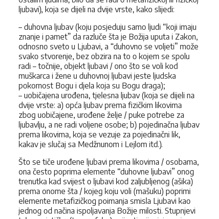
ljubavi), koja se dijeli na dvije vrste, kako slijedi:
– duhovna ljubav (koju posjeduju samo ljudi “koji imaju
znanje i pamet” da razluče šta je Božija uputa i Zakon,
odnosno sveto u Ljubavi, a “duhovno se voljeti” može
svako stvorenje, bez obzira na to o kojem se spolu
radi – točnije, objekt ljubavi / ono što se voli kod
muškarca i žene u duhovnoj ljubavi jeste ljudska
pokornost Bogu i djela koja su Bogu draga);
– uobičajena urođena, tjelesna ljubav (koja se dijeli na
dvije vrste: a) opća ljubav prema fizičkim likovima
zbog uobičajene, urođene želje / puke potrebe za
ljubavlju, a ne radi voljene osobe; b) pojedinačna ljubav
prema likovima, koja se vezuje za pojedinačni lik,
kakav je slučaj sa Medžnunom i Lejlom itd.).
Što se tiče urođene ljubavi prema likovima / osobama,
ona često poprima elemente “duhovne ljubavi” onog
trenutka kad svijest o ljubavi kod zaljubljenog (ašika)
prema onome šta / kojeg koju voli (mašuku) poprimi
elemente metafizičkog poimanja smisla Ljubavi kao
jednog od načina ispoljavanja Božije milosti. Stupnjevi