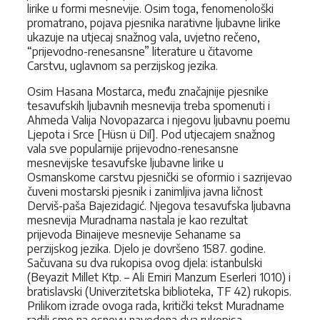
lirike u formi mesnevije. Osim toga, fenomenološki
promatrano, pojava pjesnika narativne ljubavne lirike
ukazuje na utjecaj snažnog vala, uvjetno rečeno,
“prijevodno-renesansne” literature u čitavome
Carstvu, uglavnom sa perzijskog jezika.
Osim Hasana Mostarca, među značajnije pjesnike
tesavufskih ljubavnih mesnevija treba spomenuti i
Ahmeda Valija Novopazarca i njegovu ljubavnu poemu
Ljepota i Srce [Hüsn ü Dil]. Pod utjecajem snažnog
vala sve popularnije prijevodno-renesansne
mesnevijske tesavufske ljubavne lirike u
Osmanskome carstvu pjesnički se oformio i sazrijevao
čuveni mostarski pjesnik i zanimljiva javna ličnost
Derviš-paša Bajezidagić. Njegova tesavufska ljubavna
mesnevija Muradnama nastala je kao rezultat
prijevoda Binaijeve mesnevije Sehaname sa
perzijskog jezika. Djelo je dovršeno 1587. godine.
Sačuvana su dva rukopisa ovog djela: istanbulski
(Beyazit Millet Ktp. – Ali Emiri Manzum Eserleri 1010) i
bratislavski (Univerzitetska biblioteka, TF 42) rukopis.
Prilikom izrade ovoga rada, kritički tekst Muradname
radili smo na osnovu navedena dva rukopisa.