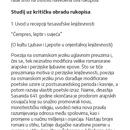
Studij uz kritičku obradu rukopisa
1. Uvod u recepciji tesavufske književnosti
“Čempres, leptir i svijeća”
(O kultu Ljubavi i Ljepote u orijentalnoj književnosti)
Poezija na osmanskom jeziku uglavnom preuzima i,
čini se, tek neznatno modificira velike romansirane
arapske i perzijske ljubavne epove. Što se tiče
preuzimanja motiva iz perzijske književnosti, poezija
na osmanskom jeziku prvo dorađuje modificirane
poetske uzore iz postsasanidskog perioda i kasnije, a
potom razvija vlastiti poetski izraz. Naime, dinastija
Sasanida 641. godine okončana je prodorom arapskih
osvajača koji su snažno promovirali novu,
monoteističku religiju, uvodeći neka nova pravila
razumijevanja odnosa među spolovima, kao i
promjene u načinu mišljenja i osjećaja. Nastaju brojni
romani u stihu, tačnije dugačke narativne poeme u