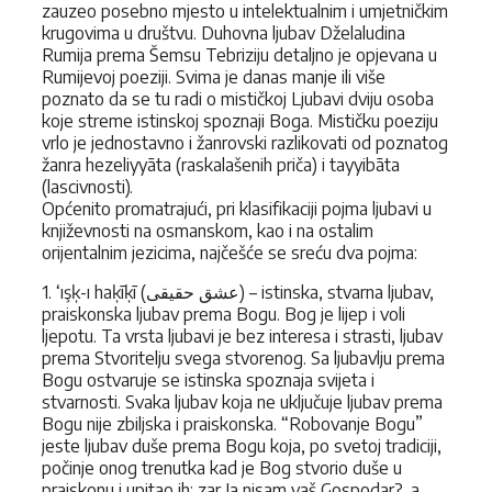
zauzeo posebno mjesto u intelektualnim i umjetničkim
krugovima u društvu. Duhovna ljubav Dželaludina
Rumija prema Šemsu Tebriziju detaljno je opjevana u
Rumijevoj poeziji. Svima je danas manje ili više
poznato da se tu radi o mističkoj Ljubavi dviju osoba
koje streme istinskoj spoznaji Boga. Mističku poeziju
vrlo je jednostavno i žanrovski razlikovati od poznatog
žanra hezeliyyāta (raskalašenih priča) i tayyibāta
(lascivnosti).
Općenito promatrajući, pri klasifikaciji pojma ljubavi u
književnosti na osmanskom, kao i na ostalim
orijentalnim jezicima, najčešće se sreću dva pojma:
1. ‘ışķ-ı haķīķī (عشق حقيقى) – istinska, stvarna ljubav,
praiskonska ljubav prema Bogu. Bog je lijep i voli
ljepotu. Ta vrsta ljubavi je bez interesa i strasti, ljubav
prema Stvoritelju svega stvorenog. Sa ljubavlju prema
Bogu ostvaruje se istinska spoznaja svijeta i
stvarnosti. Svaka ljubav koja ne uključuje ljubav prema
Bogu nije zbiljska i praiskonska. “Robovanje Bogu”
jeste ljubav duše prema Bogu koja, po svetoj tradiciji,
počinje onog trenutka kad je Bog stvorio duše u
praiskonu i upitao ih: zar Ja nisam vaš Gospodar?, a