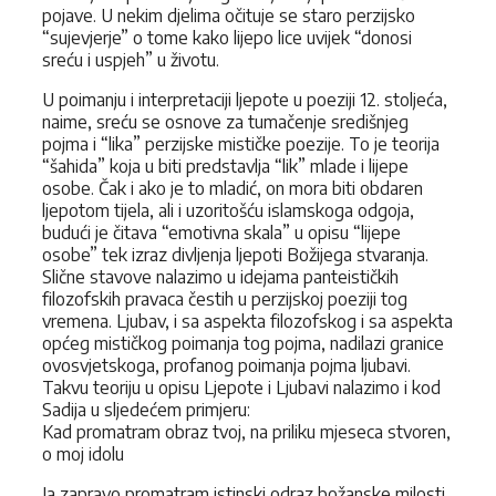
pojave. U nekim djelima očituje se staro perzijsko
“sujevjerje” o tome kako lijepo lice uvijek “donosi
sreću i uspjeh” u životu.
U poimanju i interpretaciji ljepote u poeziji 12. stoljeća,
naime, sreću se osnove za tumačenje središnjeg
pojma i “lika” perzijske mističke poezije. To je teorija
“šahida” koja u biti predstavlja “lik” mlade i lijepe
osobe. Čak i ako je to mladić, on mora biti obdaren
ljepotom tijela, ali i uzoritošću islamskoga odgoja,
budući je čitava “emotivna skala” u opisu “lijepe
osobe” tek izraz divljenja ljepoti Božijega stvaranja.
Slične stavove nalazimo u idejama panteističkih
filozofskih pravaca čestih u perzijskoj poeziji tog
vremena. Ljubav, i sa aspekta filozofskog i sa aspekta
općeg mističkog poimanja tog pojma, nadilazi granice
ovosvjetskoga, profanog poimanja pojma ljubavi.
Takvu teoriju u opisu Ljepote i Ljubavi nalazimo i kod
Sadija u sljedećem primjeru:
Kad promatram obraz tvoj, na priliku mjeseca stvoren,
o moj idolu
Ja zapravo promatram istinski odraz božanske milosti