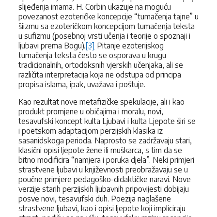
slijeđenja imama. H. Corbin ukazuje na moguću
povezanost ezoteričke koncepcije “tumačenja tajne” u
šiizmu sa ezoteričkom koncepcijom tumačenja teksta
u sufizmu (posebnoj vrsti učenja i teorije o spoznaji i
ljubavi prema Bogu).
[3]
Pitanje ezoterijskog
tumačenja teksta često se osporava u krugu
tradicionalnih, ortodoksnih vjerskih učenjaka, ali se
različita interpretacija koja ne odstupa od principa
propisa islama, ipak, uvažava i poštuje.
Kao rezultat nove metafizičke spekulacije, ali i kao
produkt promjene u običajima i moralu, novi,
tesavufski koncept kulta Ljubavi i kulta Ljepote širi se
i poetskom adaptacijom perzijskih klasika iz
sasanidskoga perioda. Naprosto se zadržavaju stari,
klasični opisi ljepote žene ili muškarca, s tim da se
bitno modificira “namjera i poruka djela”. Neki primjeri
strastvene ljubavi u književnosti preobražavaju se u
poučne primjere pedagoško-didaktičke naravi. Nove
verzije starih perzijskih ljubavnih pripovijesti dobijaju
posve novi, tesavufski duh. Poezija naglašene
strastvene ljubavi, kao i opisi ljepote koji impliciraju