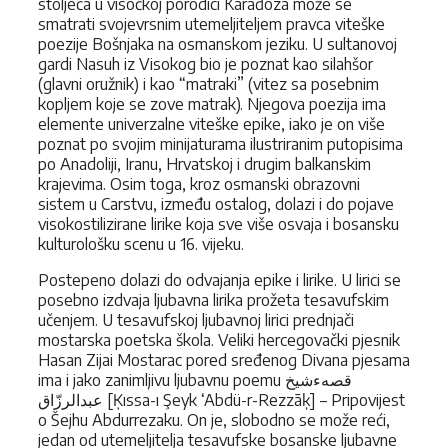
stoljeća u visočkoj porodici Karađoza može se
smatrati svojevrsnim utemeljiteljem pravca viteške
poezije Bošnjaka na osmanskom jeziku. U sultanovoj
gardi Nasuh iz Visokog bio je poznat kao silahšor
(glavni oružnik) i kao “matraki” (vitez sa posebnim
kopljem koje se zove matrak). Njegova poezija ima
elemente univerzalne viteške epike, iako je on više
poznat po svojim minijaturama ilustriranim putopisima
po Anadoliji, Iranu, Hrvatskoj i drugim balkanskim
krajevima. Osim toga, kroz osmanski obrazovni
sistem u Carstvu, između ostalog, dolazi i do pojave
visokostilizirane lirike koja sve više osvaja i bosansku
kulturološku scenu u 16. vijeku.
Postepeno dolazi do odvajanja epike i lirike. U lirici se
posebno izdvaja ljubavna lirika prožeta tesavufskim
učenjem. U tesavufskoj ljubavnoj lirici prednjači
mostarska poetska škola. Veliki hercegovački pjesnik
Hasan Zijai Mostarac pored sređenog Divana pjesama
ima i jako zanimljivu ljubavnu poemu قصهءشيخ
عبدالرزّاق [Ķıssa-ı Şeyk ‘Abdü-r-Rezzāķ] – Pripovijest
o Šejhu Abdurrezaku. On je, slobodno se može reći,
jedan od utemeljitelja tesavufske bosanske ljubavne