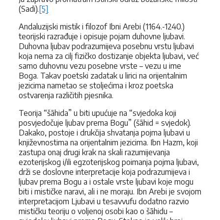
(Sadi).
[5]
Andaluzijski mistik i filozof Ibni Arebi (1164.-1240.)
teorijski razrađuje i opisuje pojam duhovne ljubavi.
Duhovna ljubav podrazumijeva posebnu vrstu ljubavi
koja nema za cilj fizičko dostizanje objekta ljubavi, već
samo duhovnu vezu posebne vrste – vezu u ime
Boga. Takav poetski zadatak u lirici na orijentalnim
jezicima nametao se stoljećima i kroz poetska
ostvarenja različitih pjesnika.
Teorija “šāhida” u biti upućuje na “svjedoka koji
posvjedočuje ljubav prema Bogu” (šāhid = svjedok).
Dakako, postoje i drukčija shvatanja pojma ljubavi u
književnostima na orijentalnim jezicima. Ibn Hazm, koji
zastupa onaj drugi krak na skali razumijevanja
ezoterijskog i/ili egzoterijskog poimanja pojma ljubavi,
drži se doslovne interpretacije koja podrazumijeva i
ljubav prema Bogu a i ostale vrste ljubavi koje mogu
biti i mističke naravi, ali i ne moraju. Ibn Arebi je svojom
interpretacijom Ljubavi u tesavvufu dodatno razvio
mističku teoriju o voljenoj osobi kao o šāhidu –