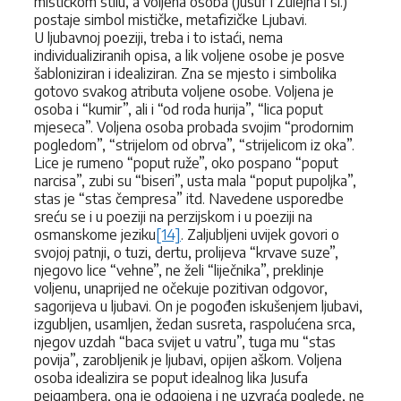
mističkom stilu, a voljena osoba (Jusuf i Zulejha i sl.)
postaje simbol mističke, metafizičke Ljubavi.
U ljubavnoj poeziji, treba i to istaći, nema
individualiziranih opisa, a lik voljene osobe je posve
šabloniziran i idealiziran. Zna se mjesto i simbolika
gotovo svakog atributa voljene osobe. Voljena je
osoba i “kumir”, ali i “od roda hurija”, “lica poput
mjeseca”. Voljena osoba probada svojim “prodornim
pogledom”, “strijelom od obrva”, “strijelicom iz oka”.
Lice je rumeno “poput ruže”, oko pospano “poput
narcisa”, zubi su “biseri”, usta mala “poput pupoljka”,
stas je “stas čempresa” itd. Navedene usporedbe
sreću se i u poeziji na perzijskom i u poeziji na
osmanskome jeziku
[14]
. Zaljubljeni uvijek govori o
svojoj patnji, o tuzi, dertu, prolijeva “krvave suze”,
njegovo lice “vehne”, ne želi “liječnika”, preklinje
voljenu, unaprijed ne očekuje pozitivan odgovor,
sagorijeva u ljubavi. On je pogođen iskušenjem ljubavi,
izgubljen, usamljen, žedan susreta, raspolućena srca,
njegov uzdah “baca svijet u vatru”, tuga mu “stas
povija”, zarobljenik je ljubavi, opijen aškom. Voljena
osoba idealizira se poput idealnog lika Jusufa
pejgambera, ona je odgojena i ne uzvraća poglede, ne