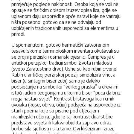
primjećuje poglede naklonosti. Osoba koja se voli ne
opisuje se fizičkim opisom izuzev opisa lica, gdje se
uglavnom daju usporedbe opće naravi koje ne variraju
ništa posebno, gotovo da se ne odvajaju od
uobičajenih tradicionalnih usporedbi sa elementima u
prirodi.
U spomenutom, gotovo hermetički zatvorenom
tesavufskome terminološkom inventaru okušavali su
se brojni perzijski i osmanski pjesnici. Čempres je u
antičkoj perzijskoj tradiciji simbol života i mladosti
(sveto Zaratustrino drvo). Usne su kao rubin crvene.
Rubin u antičkoj perzijskoj poeziji simbolizira vino, a
biser (u sintagmi biser zubi) samo je daleko
podsjećanje na simboliku “velikog praska” u drevnim
istočnjačkim teogonijama u kojima biser “puca da bi iz
njega nastao svijet”. Kontrast blistavoga lica i crnih
uvojaka (kose, obrva, očiju) podsjeća na usporedbe iz
starih poema koje su pisane pod utjecajem
manihejskih učenja, gdje je taj kontrast dualističke
predstave svijeta ili kakva objekta zapravo odraz
borbe sila sjetlosti i sila tame. Ovi klišeizirani izrazi,