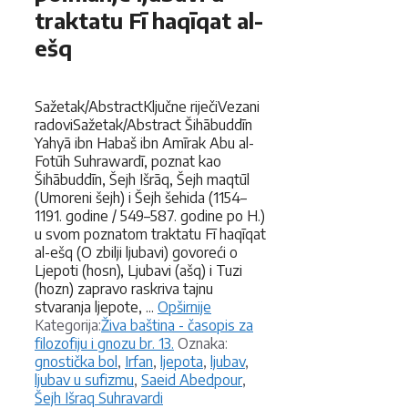
traktatu Fī haqīqat al-
ešq
Sažetak/AbstractKljučne riječiVezani
radoviSažetak/Abstract Šihābuddīn
Yahyā ibn Habaš ibn Amīrak Abu al-
Fotūh Suhrawardī, poznat kao
Šihābuddīn, Šejh Išrāq, Šejh maqtūl
(Umoreni šejh) i Šejh šehida (1154–
1191. godine / 549–587. godine po H.)
u svom poznatom traktatu Fī haqīqat
al-ešq (O zbilji ljubavi) govoreći o
Ljepoti (hosn), Ljubavi (ašq) i Tuzi
(hozn) zapravo raskriva tajnu
stvaranja ljepote, ...
Opširnije
Kategorije
Kategorija:
Živa baština - časopis za
Oznake
filozofiju i gnozu br. 13.
Oznaka:
gnostička bol
,
Irfan
,
ljepota
,
ljubav
,
ljubav u sufizmu
,
Saeid Abedpour
,
Šejh Išraq Suhravardi