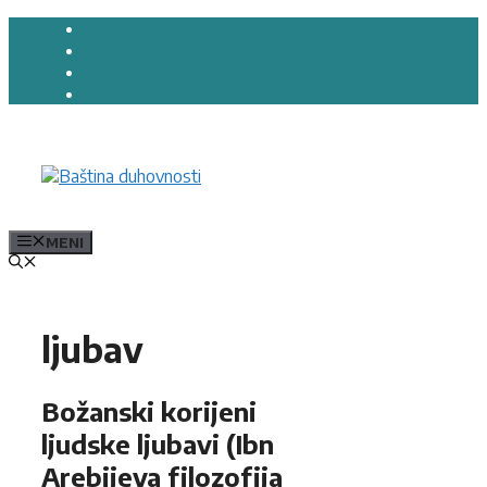
Preskoči
na
sadržaj
MENI
ljubav
Božanski korijeni
ljudske ljubavi (Ibn
Arebijeva filozofija