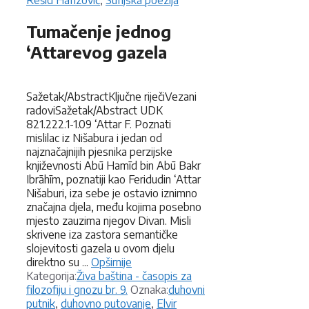
Rešid Hafizović
,
Sufijska poezija
Tumačenje jednog
‘Attarevog gazela
Sažetak/AbstractKljučne riječiVezani
radoviSažetak/Abstract UDK
821.222.1-1.09 ‘Attar F. Poznati
mislilac iz Nišabura i jedan od
najznačajnijih pjesnika perzijske
književnosti Abū Hamīd bin Abū Bakr
Ibrāhīm, poznatiji kao Feridudin ‘Attar
Nišaburi, iza sebe je ostavio iznimno
značajna djela, među kojima posebno
mjesto zauzima njegov Divan. Misli
skrivene iza zastora semantičke
slojevitosti gazela u ovom djelu
direktno su ...
Opširnije
Kategorije
Kategorija:
Živa baština - časopis za
Oznake
filozofiju i gnozu br. 9.
Oznaka:
duhovni
putnik
,
duhovno putovanje
,
Elvir