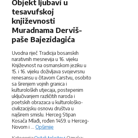
Objekt ljubavi u
tesavufskoj
književnosti
Muradnama Derviš-
paše Bajezidagića
Uvodna riječ Tradicija bosanskih
narativnih mesnevija u 16. vijeku
Književnost na osmanskom jeziku u
15. i 16. vijeku doživljava svojevrsnu
renesansu u čitavom Carstvu, osobito
sa širenjem vojnih granica i
kulturoloških utjecaja, postepenim
uključivanjem različitih naroda i
poetskih obrazaca u kulturološko-
civilizacijsku osnovu društva u
najširem smislu. Herceg Stipan
Kosača Mlađi, rođen 1459. u Herceg-
Novom i …
Opširnije
Kategorije
Oznake
Kategorija:
Ostali tekstovi
Oznaka: