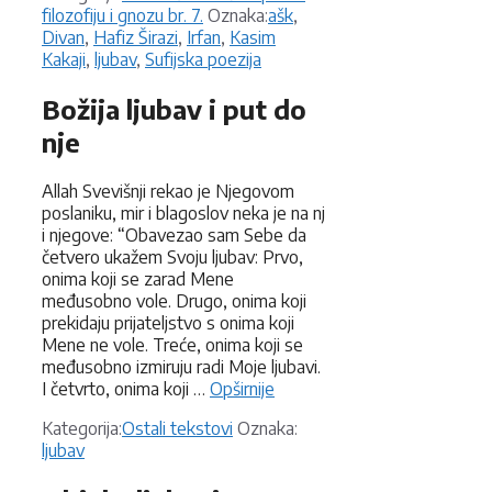
Oznake
filozofiju i gnozu br. 7.
Oznaka:
ašk
,
Divan
,
Hafiz Širazi
,
Irfan
,
Kasim
Kakaji
,
ljubav
,
Sufijska poezija
Božija ljubav i put do
nje
Allah Svevišnji rekao je Njegovom
poslaniku, mir i blagoslov neka je na nj
i njegove: “Obavezao sam Sebe da
četvero ukažem Svoju ljubav: Prvo,
onima koji se zarad Mene
međusobno vole. Drugo, onima koji
prekidaju prijateljstvo s onima koji
Mene ne vole. Treće, onima koji se
međusobno izmiruju radi Moje ljubavi.
I četvrto, onima koji …
Opširnije
Kategorije
Oznake
Kategorija:
Ostali tekstovi
Oznaka:
ljubav