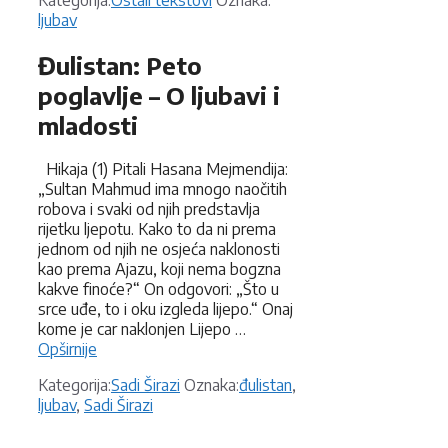
ljubav
Đulistan: Peto
poglavlje – O ljubavi i
mladosti
Hikaja (1) Pitali Hasana Mejmendija:
„Sultan Mahmud ima mnogo naočitih
robova i svaki od njih predstavlja
rijetku ljepotu. Kako to da ni prema
jednom od njih ne osjeća naklonosti
kao prema Ajazu, koji nema bogzna
kakve finoće?“ On odgovori: „Što u
srce uđe, to i oku izgleda lijepo.“ Onaj
kome je car naklonjen Lijepo …
Opširnije
Kategorije
Oznake
Kategorija:
Sadi Širazi
Oznaka:
đulistan
,
ljubav
,
Sadi Širazi