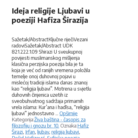
Ideja religije Ljubavi u
poeziji Hafiza Širazija
Sažetak/AbstractKljučne riječiVezani
radoviSažetak/Abstract UDK
821.222.1.09 Shirazi U sveukupnoj
povijesti muslimanskog mišljenja
klasična perzijska poezija bila je ta
koja je već od ranijih vremena položila
temelje onoj duhovnoj pojavi u
mislećoj tradiciji islama danas znanoj
kao “religija ljubavi”. Motrena u svjetlu
duhovnih činjenica uzetih iz
sveobuhvatnog sadržaja primarnih
vrela islama: Kur’ana i hadīsa, “religija
ljubavi” jednostavno ...
Opširnije
Kategorije
Kategorija:
Živa baština - časopis za
Oznake
filozofiju i gnozu br. 10.
Oznaka:
Hafiz
Širazi
,
Irfan
,
ljubav
,
religija ljubavi
,