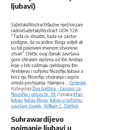
ljubavi)
Sažetak/AbstractKljučne riječiVezani
radoviSažetak/Abstract UDK 1:28
“Tada će shvatiti, kada se zastor
podigne, da su jedino Boga voljeli ali
su bili pokriveni imenom stvorene
stvari”. Chittic ovaj članak završava
gore citiranim riječima od Ibn Arebija
koje u biti sažimaju cjelokupnu Ibn
Arebijevu i sufijsku filozofiju ljubavi a
kroz nju filozofiju stvaranja i uopće
smisla postojanja. Namjera ...
Opširnije
Kategorije
Kategorija:
Živa baština - časopis za
Oznake
filozofiju i gnozu br. 39.
Oznaka:
Irfan
,
ljubav
,
ljubav Boga
,
ljubav u sufizmu
,
savršeni čovjek
,
William C. Chittick
Suhrawardijevo
poimanje ljubavi u