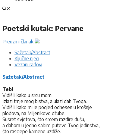
Poetski kutak: Pervane
Preuzmi članak
Sažetak/Abstract
Ključne riječi
Vezani radovi
Sažetak/Abstract
Tebi
Vidiš li kako u srcu mom
Izlazi trnje mog bistva, a ulazi dah Tvoga.
Vidiš li kako mi je pogled odnesen u krošnje
plodova, na Miljenikovo džube.
Susret svjetova, što srcem razdire dušu,
a dahom u Jedno sabire puteve Tvog jedinstva,
što rascjepe kamene uzdiže.