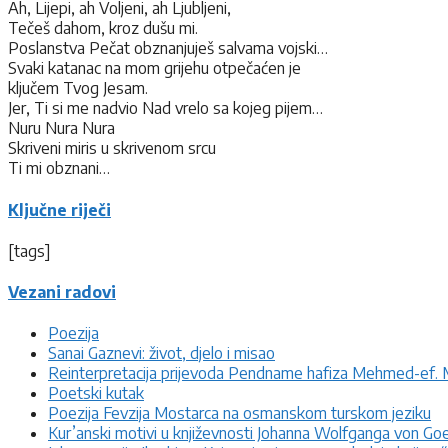
Ah, Lijepi, ah Voljeni, ah Ljubljeni,
Tečeš dahom, kroz dušu mi.
Poslanstva Pečat obznanjuješ salvama vojski…
Svaki katanac na mom grijehu otpečaćen je
ključem Tvog Jesam.
Jer, Ti si me nadvio Nad vrelo sa kojeg pijem…
Nuru Nura Nura
Skriveni miris u skrivenom srcu
Ti mi obznani…
Ključne riječi
[tags]
Vezani radovi
Poezija
Sanai Gaznevi: život, djelo i misao
Reinterpretacija prijevoda Pendname hafiza Mehmed-ef. Mu
Poetski kutak
Poezija Fevzija Mostarca na osmanskom turskom jeziku
Kur’anski motivi u književnosti Johanna Wolfganga von Go