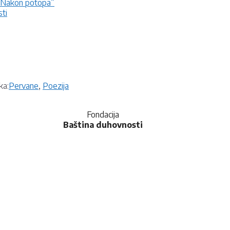
e “Nakon potopa”
ti
Oznake
ka:
Pervane
,
Poezija
Fondacija
Baština duhovnosti