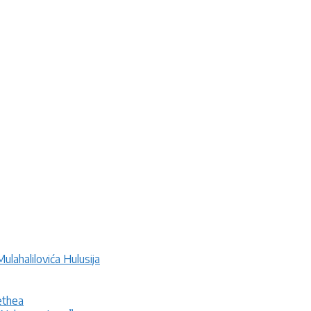
lahalilovića Hulusija
ethea