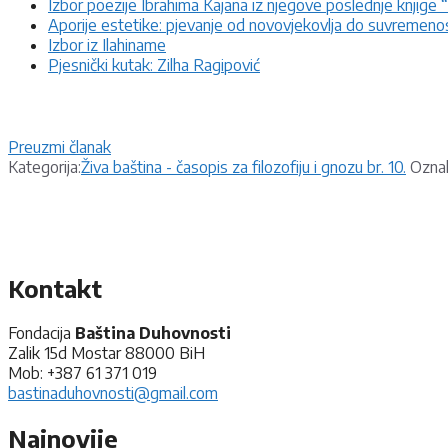
Izbor poezije Ibrahima Kajana iz njegove poslednje knjig
Aporije estetike: pjevanje od novovjekovlja do suvremenos
Izbor iz Ilahiname
Pjesnički kutak: Zilha Ragipović
Preuzmi članak
Kategorije
Kategorija:
Živa baština - časopis za filozofiju i gnozu br. 10.
Ozna
Kontakt
Fondacija
Baština Duhovnosti
Zalik 15d Mostar 88000 BiH
Mob: +387 61 371 019
bastinaduhovnosti@gmail.com
Najnovije