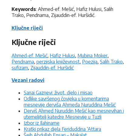
Keywords
: Ahmed-ef. Mešić, Hafiz Hulusi, Salih
Trako, Pendnama, Zijauddin-ef. Huršidić.
Ključne riječi
Ključne riječi
Ahmed-ef. Mešić
,
Hafiz Hulusi
,
Mubina Moker
,
Pendnama
,
perzijska književnost
,
Poezija
,
Salih Trako
,
sufizam
,
Zijauddin-ef. Huršidić
Vezani radovi
Sanai Gaznevi: život, djelo i misao
Odlike savršenog čovjeka u komentarima
mesnevije derviša Ahmeda Nuruddina Mešić
Derviš Ahmed Nuruddin Mešić kao mesnevihan i
utemeljitelj katedre Mesnevije u Tuzli
Izbor iz Ilahiname
Kratki prikaz djela Feriduddina ‘Attara
Šejh Abdullah Ensari – Makalat