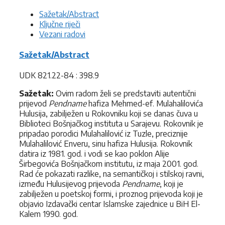
Sažetak/Abstract
Ključne riječi
Vezani radovi
Sažetak/Abstract
UDK 821.22-84 : 398.9
Sažetak:
Ovim radom želi se predstaviti autentični
prijevod
Pendname
hafiza Mehmed-ef. Mulahalilovića
Hulusija, zabilježen u Rokovniku koji se danas čuva u
Biblioteci Bošnjačkog instituta u Sarajevu. Rokovnik je
pripadao porodici Mulahalilović iz Tuzle, preciznije
Mulahalilović Enveru, sinu hafiza Hulusija. Rokovnik
datira iz 1981. god. i vodi se kao poklon Alije
Širbegovića Bošnjačkom institutu, iz maja 2001. god.
Rad će pokazati razlike, na semantičkoj i stilskoj ravni,
između Hulusijevog prijevoda
Pendname
, koji je
zabilježen u poetskoj formi, i proznog prijevoda koji je
objavio Izdavački centar Islamske zajednice u BiH El-
Kalem 1990. god.