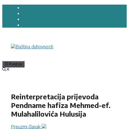
Preskoči
na
sadržaj
MENI
Reinterpretacija prijevoda
Pendname hafiza Mehmed-ef.
Mulahalilovića Hulusija
Preuzmi članak