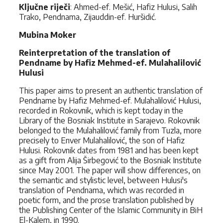
Ključne riječi
: Ahmed-ef. Mešić, Hafiz Hulusi, Salih
Trako, Pendnama, Zijauddin-ef. Huršidić.
Mubina Moker
Reinterpretation of the translation of
Pendname by Hafiz Mehmed-ef. Mulahalilović
Hulusi
This paper aims to present an authentic translation of
Pendname by Hafiz Mehmed-ef. Mulahalilović Hulusi,
recorded in Rokovnik, which is kept today in the
Library of the Bosniak Institute in Sarajevo. Rokovnik
belonged to the Mulahalilović family from Tuzla, more
precisely to Enver Mulahalilović, the son of Hafiz
Hulusi. Rokovnik dates from 1981 and has been kept
as a gift from Alija Širbegović to the Bosniak Institute
since May 2001. The paper will show differences, on
the semantic and stylistic level, between Hulusi's
translation of Pendnama, which was recorded in
poetic form, and the prose translation published by
the Publishing Center of the Islamic Community in BiH
El-Kalem, in 1990.