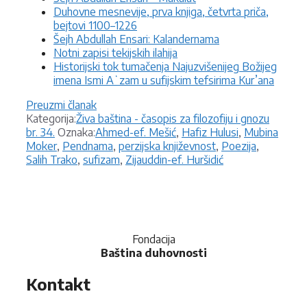
Duhovne mesnevije, prva knjiga, četvrta priča,
bejtovi 1100–1226
Šejh Abdullah Ensari: Kalandernama
Notni zapisi tekijskih ilahija
Historijski tok tumačenja Najuzvišenijeg Božijeg
imena Ismi Aʻzam u sufijskim tefsirima Kur’ana
Preuzmi članak
Kategorije
Kategorija:
Živa baština - časopis za filozofiju i gnozu
Oznake
br. 34.
Oznaka:
Ahmed-ef. Mešić
,
Hafiz Hulusi
,
Mubina
Moker
,
Pendnama
,
perzijska književnost
,
Poezija
,
Salih Trako
,
sufizam
,
Zijauddin-ef. Huršidić
Fondacija
Baština duhovnosti
Kontakt