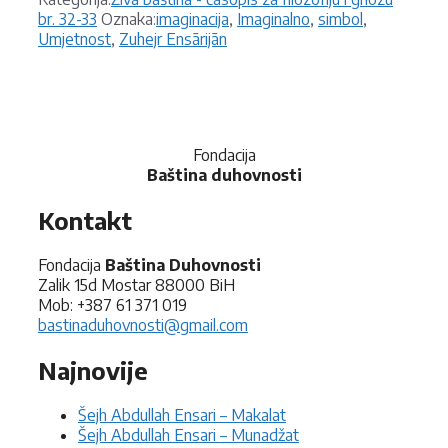
Oznake
br. 32-33
Oznaka:
imaginacija
,
Imaginalno
,
simbol
,
Umjetnost
,
Zuhejr Ensārijān
Fondacija
Baština duhovnosti
Kontakt
Fondacija
Baština Duhovnosti
Zalik 15d Mostar 88000 BiH
Mob: +387 61 371 019
bastinaduhovnosti@gmail.com
Najnovije
Šejh Abdullah Ensari – Makalat
Šejh Abdullah Ensari – Munadžat