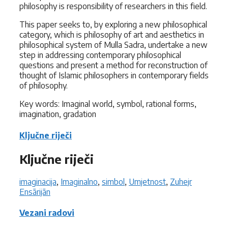
philosophy is responsibility of researchers in this field.
This paper seeks to, by exploring a new philosophical
category, which is philosophy of art and aesthetics in
philosophical system of Mulla Sadra, undertake a new
step in addressing contemporary philosophical
questions and present a method for reconstruction of
thought of Islamic philosophers in contemporary fields
of philosophy.
Key words: Imaginal world, symbol, rational forms,
imagination, gradation
Ključne riječi
Ključne riječi
imaginacija
,
Imaginalno
,
simbol
,
Umjetnost
,
Zuhejr
Ensārijān
Vezani radovi