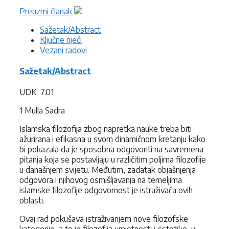
Preuzmi članak
Sažetak/Abstract
Ključne riječi
Vezani radovi
Sažetak/Abstract
UDK 7.01
1 Mulla Sadra
Islamska filozofija zbog napretka nauke treba biti
ažurirana i efikasna u svom dinamičnom kretanju kako
bi pokazala da je sposobna odgovoriti na savremena
pitanja koja se postavljaju u različitim poljima filozofije
u današnjem svijetu. Međutim, zadatak objašnjenja
odgovora i njihovog osmišljavanja na temeljima
islamske filozofije odgovornost je istraživača ovih
oblasti.
Ovaj rad pokušava istraživanjem nove filozofske