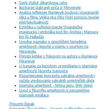
Sveti statut slikarskoga ceha
Ilustracije izabranih priča iz Mesnevije
Analiza refleksije Rumijevih kodova i imaginarnih
slika u filmu Velika riba (Big Fish) pomoću teorije
intertekstualnosti
Estetika u sufijskoj poeziji Stvaralačka
imaginacija i simbolika kod Ibn Arebija i Mansura
ibn Al-Halladža
Uvodne naznake o gnostičkim temeljima
umjetnosti i ljepote u islamu s osvrtom na
Mesneviju
Principi kritike s fokusom na autora u Rumijevoj
Mesneviji
U traganju za ljepotom: promišljanja o islamskoj
umjetnosti Nusreta Isanovića
Razumijevanje koncepta sakralne umjetnosti i
načela vrednovanja sakralnih umjetničkih djela
Islamska umjetnost – himna peru, tinti i knjizi
Uvod u filozofiju umjetnosti iz perspektive
islamskih mislilaca
Preuzmi članak
Kategorije
Kategorija:
Živa baština - časopis za filozofiju i gnozu