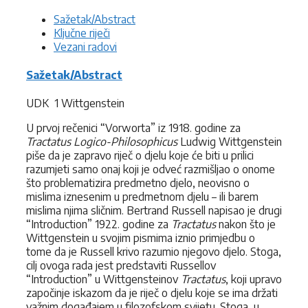
Sažetak/Abstract
Ključne riječi
Vezani radovi
Sažetak/Abstract
UDK 1 Wittgenstein
U prvoj rečenici “Vorworta” iz 1918. godine za
Tractatus Logico-Philosophicus
Ludwig Wittgenstein
piše da je zapravo riječ o djelu koje će biti u prilici
razumjeti samo onaj koji je odveć razmišljao o onome
što problematizira predmetno djelo, neovisno o
mislima iznesenim u predmetnom djelu – ili barem
mislima njima sličnim. Bertrand Russell napisao je drugi
“Introduction” 1922. godine za
Tractatus
nakon što je
Wittgenstein u svojim pismima iznio primjedbu o
tome da je Russell krivo razumio njegovo djelo. Stoga,
cilj ovoga rada jest predstaviti Russellov
“Introduction” u Wittgensteinov
Tractatus
, koji upravo
započinje iskazom da je riječ o djelu koje se ima držati
važnim događajem u filozofskom svijetu. Stoga, u