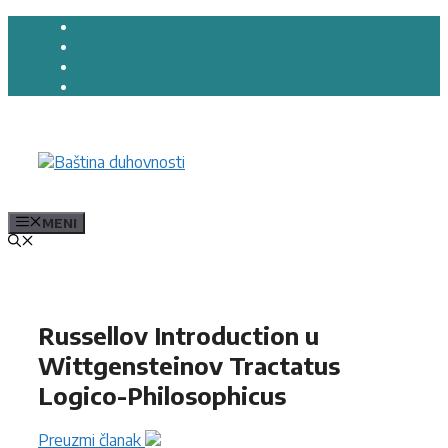
Preskoči
na
sadržaj
MENI
Russellov Introduction u
Wittgensteinov Tractatus
Logico-Philosophicus
Preuzmi članak