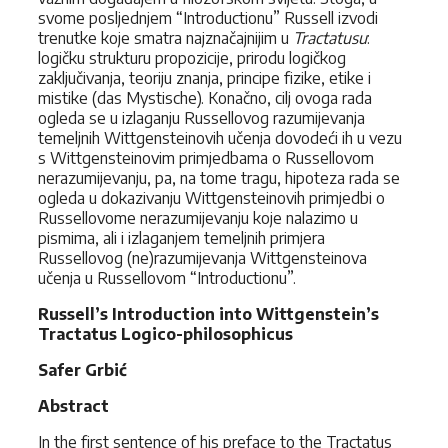
svome posljednjem “Introductionu” Russell izvodi
trenutke koje smatra najznačajnijim u
Tractatusu
:
logičku strukturu propozicije, prirodu logičkog
zaključivanja, teoriju znanja, principe fizike, etike i
mistike (das Mystische). Konačno, cilj ovoga rada
ogleda se u izlaganju Russellovog razumijevanja
temeljnih Wittgensteinovih učenja dovodeći ih u vezu
s Wittgensteinovim primjedbama o Russellovom
nerazumijevanju, pa, na tome tragu, hipoteza rada se
ogleda u dokazivanju Wittgensteinovih primjedbi o
Russellovome nerazumijevanju koje nalazimo u
pismima, ali i izlaganjem temeljnih primjera
Russellovog (ne)razumijevanja Wittgensteinova
učenja u Russellovom “Introductionu”.
Russell
’s Introduction into Wittgenstein’s
Tractatus Logico-philosophicus
Safer Grbić
Abstract
In the first sentence of his preface to the Tractatus