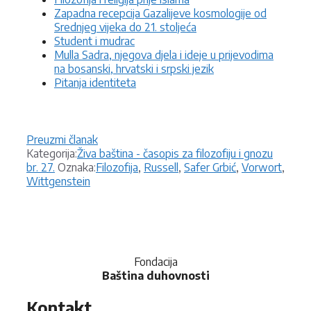
Zapadna recepcija Gazalijeve kosmologije od
Srednjeg vijeka do 21. stoljeća
Student i mudrac
Mulla Sadra, njegova djela i ideje u prijevodima
na bosanski, hrvatski i srpski jezik
Pitanja identiteta
Preuzmi članak
Kategorije
Kategorija:
Živa baština - časopis za filozofiju i gnozu
Oznake
br. 27.
Oznaka:
Filozofija
,
Russell
,
Safer Grbić
,
Vorwort
,
Wittgenstein
Fondacija
Baština duhovnosti
Kontakt