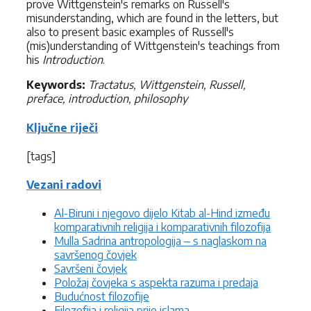
prove Wittgenstein's remarks on Russell's
misunderstanding, which are found in the letters, but
also to present basic examples of Russell's
(mis)understanding of Wittgenstein's teachings from
his
Introduction
.
Keywords:
Tractatus, Wittgenstein, Russell,
preface, introduction, philosophy
Ključne riječi
[tags]
Vezani radovi
Al-Biruni i njegovo dijelo Kitab al-Hind između
komparativnih religija i komparativnih filozofija
Mulla Sadrina antropologija ‒ s naglaskom na
savršenog čovjek
Savršeni čovjek
Položaj čovjeka s aspekta razuma i predaja
Budućnost filozofije
Filozofija i religija prije islama