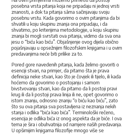
posebna vrsta pitanja koja ne pripadaju ni jednoj vrsti
znanosti, a dok ta pitanja sâma sačinjavaju svoju
posebnu vrstu. Kada govorimo o ovim pitanjima da bi
shvatili u koju skupinu znanja ona pripadaju, i da
shvatimo, po kriterijima metodologije, u koju skupinu
znanja bi mogli svrstati ova pitanja, vidimo da sva ona
jesu o “biću kao biću”. Objašnjenje ovog dijela obično
pojašnjavaju u opsežnijim filozofskim knjigama i u ovim
predavanjima neće biti prilike za to.
Pored gore navedenih pitanja, kada želimo govoriti o
esenciji stvari, na primjer, da pitamo šta je prava
definicija neke stvari, kao što je čovjek ili tijelo, ili kada
hoćemo da govorimo o postojanju i samom
bivstvovanju stvari, kao da pitamo da li postoji pravi
krug ili da li postoji prava linija ili ne, opet govorimo o
istom znanju, odnosno znanju “o biću kao biću”, zato
što su ova pitanja sva postavljena iz neznanja nekih
stanja i odlika “bića kao bića”. Terminološki rečeno,
esencija je odlika bića iz onog aspekta da je biće. I ova
tema je šira i obuhvatnija od namjere naših predavanja.
U opširnijim knjigama filozofije mnogo više se