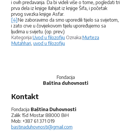
i ovih predavanja. Da bi videli više o tome, pogledati tri
prva dela iz knjige Ilahijat iz knjige Šifa, i početak
prvog svezka knjige Asfar.
[4]
Ne zaboravimo da smo uporedili tijelo sa svijetom,
i zato crve u čovijekovom tijelu upoređujemo sa
ljudima u svijetu. (op. prev.)
Kategorije
Oznake
Kategorija:
Uvod u filozofiju
Oznaka:
Murteza
Mutahhari
,
uvod u filozofiju
Fondacija
Baština duhovnosti
Kontakt
Fondacija
Baština Duhovnosti
Zalik 15d Mostar 88000 BiH
Mob: +387 61 371 019
bastinaduhovnosti@gmail.com