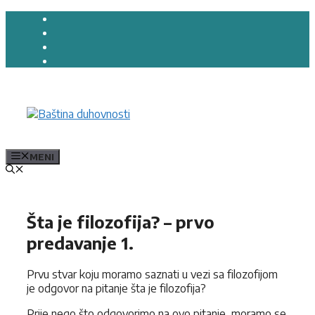
Preskoči
na
sadržaj
MENI
Šta je filozofija? – prvo
predavanje 1.
Prvu stvar koju moramo saznati u vezi sa filozofijom
je odgovor na pitanje šta je filozofija?
Prije nego što odgovorimo na ovo pitanje, moramo se