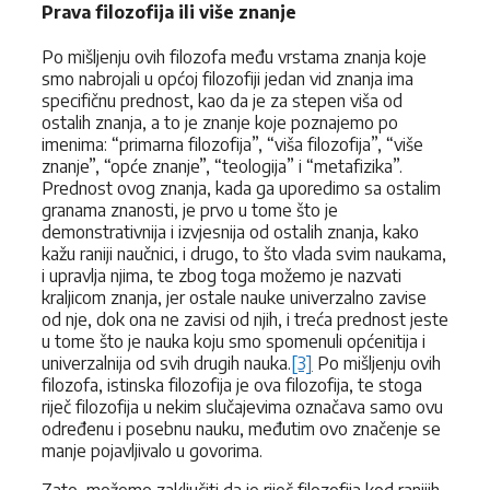
Prava filozofija ili više znanje
Po mišljenju ovih filozofa među vrstama znanja koje
smo nabrojali u općoj filozofiji jedan vid znanja ima
specifičnu prednost, kao da je za stepen viša od
ostalih znanja, a to je znanje koje poznajemo po
imenima: “primarna filozofija”, “viša filozofija”, “više
znanje”, “opće znanje”, “teologija” i “metafizika”.
Prednost ovog znanja, kada ga uporedimo sa ostalim
granama znanosti, je prvo u tome što je
demonstrativnija i izvjesnija od ostalih znanja, kako
kažu raniji naučnici, i drugo, to što vlada svim naukama,
i upravlja njima, te zbog toga možemo je nazvati
kraljicom znanja, jer ostale nauke univerzalno zavise
od nje, dok ona ne zavisi od njih, i treća prednost jeste
u tome što je nauka koju smo spomenuli općenitija i
univerzalnija od svih drugih nauka.
[3]
Po mišljenju ovih
filozofa, istinska filozofija je ova filozofija, te stoga
riječ filozofija u nekim slučajevima označava samo ovu
određenu i posebnu nauku, međutim ovo značenje se
manje pojavljivalo u govorima.
Zato, možemo zaključiti da je riječ filozofija kod ranijih