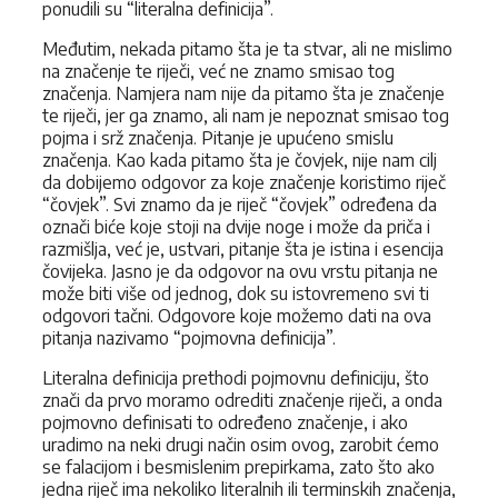
ponudili su “literalna definicija”.
Međutim, nekada pitamo šta je ta stvar, ali ne mislimo
na značenje te riječi, već ne znamo smisao tog
značenja. Namjera nam nije da pitamo šta je značenje
te riječi, jer ga znamo, ali nam je nepoznat smisao tog
pojma i srž značenja. Pitanje je upućeno smislu
značenja. Kao kada pitamo šta je čovjek, nije nam cilj
da dobijemo odgovor za koje značenje koristimo riječ
“čovjek”. Svi znamo da je riječ “čovjek” određena da
označi biće koje stoji na dvije noge i može da priča i
razmišlja, već je, ustvari, pitanje šta je istina i esencija
čovijeka. Jasno je da odgovor na ovu vrstu pitanja ne
može biti više od jednog, dok su istovremeno svi ti
odgovori tačni. Odgovore koje možemo dati na ova
pitanja nazivamo “pojmovna definicija”.
Literalna definicija prethodi pojmovnu definiciju, što
znači da prvo moramo odrediti značenje riječi, a onda
pojmovno definisati to određeno značenje, i ako
uradimo na neki drugi način osim ovog, zarobit ćemo
se falacijom i besmislenim prepirkama, zato što ako
jedna riječ ima nekoliko literalnih ili terminskih značenja,