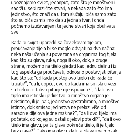
upoznajemo svijet, jedanput, zato što je mnoštven i
sadrži u sebi različite stvari, a nekada zato što ima
jedinstvo, što znači da u tom slučaju, bića samo zato
što su bića zamislimo da su jedna stvar, i onda
počnemo izučavanjem te jedne stvari koja obuhvata
sve.
Kada bi svijet uporedili sa čovjekovim tijelom,
proučavanje tijela bi se moglo odvijati na dva načina:
neka naša učenja su povezana sa organima tog tijela,
kao što su glava, ruka, noga ili oko, dok, s druge
strane, možemo na tijelo gledati kao jednu cjelinu i iz
tog aspekta ga proučavati, odnosno postavljati pitanja
kao što su: “od kada postoji ovo tijelo i do kada će
trajati?”, “da li, uopće, ovo do kada ima smisla u vezi
sa tijelom ili takvo pitanje nije ispravno?”, “da li ovo
tijelo ima istinsku jedinstvo, a mnoštvo organa je
neistinito, ili je ipak, jedinstvo apstrahirano, a mnoštvo
istinito, dok smisao jedinstva ne prelazi više od
saradnje dijelova jedne mašine?”, “da li ovo tijelo ima
početak, od kojeg su ostali dijelovi potekli?”, “da li ovo
tijelo ima glavu, pa ta glava pokreće tijelo, ili je tijelo
bez glave?”, “ako ima glavu, da li ta glava ima mozak