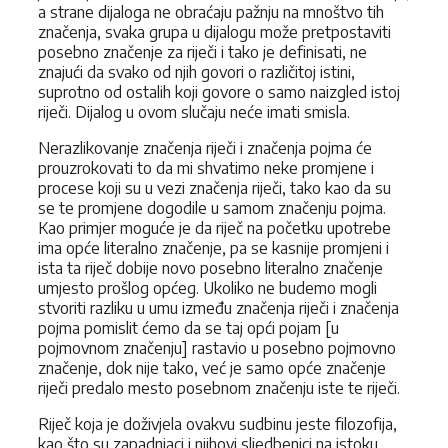
a strane dijaloga ne obraćaju pažnju na mnoštvo tih
značenja, svaka grupa u dijalogu može pretpostaviti
posebno značenje za riječi i tako je definisati, ne
znajući da svako od njih govori o različitoj istini,
suprotno od ostalih koji govore o samo naizgled istoj
riječi. Dijalog u ovom slučaju neće imati smisla.
Nerazlikovanje značenja riječi i značenja pojma će
prouzrokovati to da mi shvatimo neke promjene i
procese koji su u vezi značenja riječi, tako kao da su
se te promjene dogodile u samom značenju pojma.
Kao primjer moguće je da riječ na početku upotrebe
ima opće literalno značenje, pa se kasnije promjeni i
ista ta riječ dobije novo posebno literalno značenje
umjesto prošlog općeg. Ukoliko ne budemo mogli
stvoriti razliku u umu između značenja riječi i značenja
pojma pomislit ćemo da se taj opći pojam [u
pojmovnom značenju] rastavio u posebno pojmovno
značenje, dok nije tako, već je samo opće značenje
riječi predalo mesto posebnom značenju iste te riječi.
Riječ koja je doživjela ovakvu sudbinu jeste filozofija,
kao što su zapadnjaci i njihovi sljedbenici na istoku