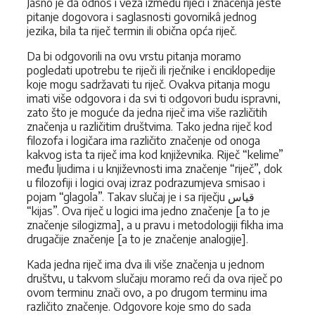
Jasno je da odnos i veza između riječi i značenja jeste
pitanje dogovora i saglasnosti govornikâ jednog
jezika, bila ta riječ termin ili obična opća riječ.
Da bi odgovorili na ovu vrstu pitanja moramo
pogledati upotrebu te riječi ili rječnike i enciklopedije
koje mogu sadržavati tu riječ. Ovakva pitanja mogu
imati više odgovora i da svi ti odgovori budu ispravni,
zato što je moguće da jedna riječ ima više različitih
značenja u različitim društvima. Tako jedna riječ kod
filozofa i logičara ima različito značenje od onoga
kakvog ista ta riječ ima kod književnika. Riječ “kelime”
među ljudima i u književnosti ima značenje “riječ”, dok
u filozofiji i logici ovaj izraz podrazumjeva smisao i
pojam “glagola”. Takav slučaj je i sa riječju قياس
“kijas”. Ova riječ u logici ima jedno značenje [a to je
značenje silogizma], a u pravu i metodologiji fikha ima
drugačije značenje [a to je značenje analogije].
Kada jedna riječ ima dva ili više značenja u jednom
društvu, u takvom slučaju moramo reći da ova riječ po
ovom terminu znači ovo, a po drugom terminu ima
različito značenje. Odgovore koje smo do sada