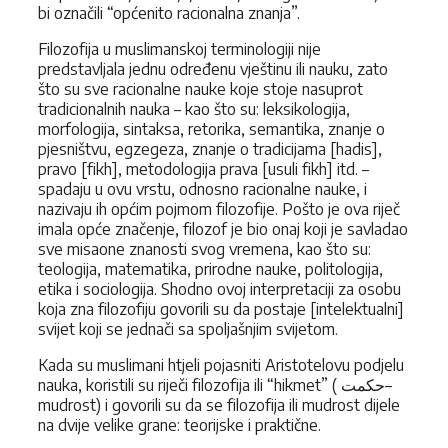
bi označili “općenito racionalna znanja”.
Filozofija u muslimanskoj terminologiji nije
predstavljala jednu određenu vještinu ili nauku, zato
što su sve racionalne nauke koje stoje nasuprot
tradicionalnih nauka – kao što su: leksikologija,
morfologija, sintaksa, retorika, semantika, znanje o
pjesništvu, egzegeza, znanje o tradicijama [hadis],
pravo [fikh], metodologija prava [usuli fikh] itd. –
spadaju u ovu vrstu, odnosno racionalne nauke, i
nazivaju ih općim pojmom filozofije. Pošto je ova riječ
imala opće značenje, filozof je bio onaj koji je savladao
sve misaone znanosti svog vremena, kao što su:
teologija, matematika, prirodne nauke, politologija,
etika i sociologija. Shodno ovoj interpretaciji za osobu
koja zna filozofiju govorili su da postaje [intelektualni]
svijet koji se jednači sa spoljašnjim svijetom.
Kada su muslimani htjeli pojasniti Aristotelovu podjelu
nauka, koristili su riječi filozofija ili “hikmet” ( حکمت–
mudrost) i govorili su da se filozofija ili mudrost dijele
na dvije velike grane: teorijske i praktične.