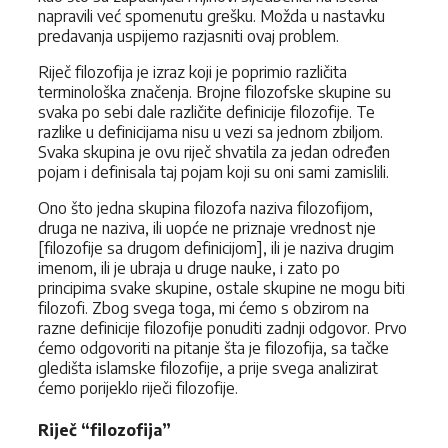
napravili već spomenutu grešku. Možda u nastavku
predavanja uspijemo razjasniti ovaj problem.
Riječ filozofija je izraz koji je poprimio različita
terminološka značenja. Brojne filozofske skupine su
svaka po sebi dale različite definicije filozofije. Te
razlike u definicijama nisu u vezi sa jednom zbiljom.
Svaka skupina je ovu riječ shvatila za jedan određen
pojam i definisala taj pojam koji su oni sami zamislili.
Ono što jedna skupina filozofa naziva filozofijom,
druga ne naziva, ili uopće ne priznaje vrednost nje
[filozofije sa drugom definicijom], ili je naziva drugim
imenom, ili je ubraja u druge nauke, i zato po
principima svake skupine, ostale skupine ne mogu biti
filozofi. Zbog svega toga, mi ćemo s obzirom na
razne definicije filozofije ponuditi zadnji odgovor. Prvo
ćemo odgovoriti na pitanje šta je filozofija, sa tačke
gledišta islamske filozofije, a prije svega analizirat
ćemo porijeklo riječi filozofije.
Riječ “filozofija”