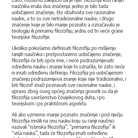
naučnika imala dva značenja: jedno je bilo tada
uobičajeno značenje, što obuhvata sve racionalne
nauke, a to su sve netradicionalne nauke, i drugo
značenje koje je bilo manje poznato a označavalo je
teologiju ili primarnu filozofiju, jednu od tri veće grane
teorijske filozofije.
Ukoliko pokušamo definisati filozofiju po mišljenju
ranijih naučnika i pretpostavimo uobičajeno značenje,
filozofija će biti opće ime, i neće podrazumijevati
određenu nauku i znanje koje bi označila, te zato neće
ni imati određenu definiciju. Filozofija po uobičajenom
značenju podrazumijeva znanje koje nije tradicionalno, i
biti filozof znači poznavati sve racionalne nauke, i
upravo zbog ovog općeg značenja govorili su da je
filozofija savršenstvo čovijekovog duha, i po
teorijskom i po praktičnom aspektu.
Ali ako uzmemo manje poznato značenje i pod riječju
filozofija mislili na onu nauku koju su raniji naučnici
nazivali “istinska filozofija”, “primarna filozofija” ili
“viša nauka”, tada će filozofija imati određenu