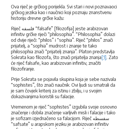
Ova riječ je grčkog porijekla. Svi stari i novi poznavaoci
grčkog jezika kao i naučnici koji poznaju znanstvenu
historiju drevne grčke kažu:
Riječ فلسفه “falsafe” [filozofija] jeste arabizovan
infinitiv grčke riječi “philosophia”. “Philosophia” dolazi
od dvije riječi: “philos” i “sophia”. Riječ “philos” znači
prijatelj, a “sophia” mudrost i znanje te tako
philosophia znači “prijatelj znanja”. Platon predstavlja
Sokrata kao filozofa, što znači prijatelja znanja
[1]
. Zato
će riječ falsafe, kao arabizovan infinitiv, značiti
filozofiranje.
Prije Sokrata se pojavila skupina koja je sebe nazivala
“sophistes”, što znači naučnik. Ovi ljudi su smatrali da
je sam čovjek kriterij za istinu i zbilju, i u svojim
dokazivanjima koristili su falacije.
Vremenom je riječ “sophistes” izgubila svoje osnovno
značenje i dobila značenje varljivih misli i falacije i tako
je sofizam izjednačeno sa falacijom. Riječ سفسطه
“safsate” u arapskom jeziku je arabizovan infinitiv