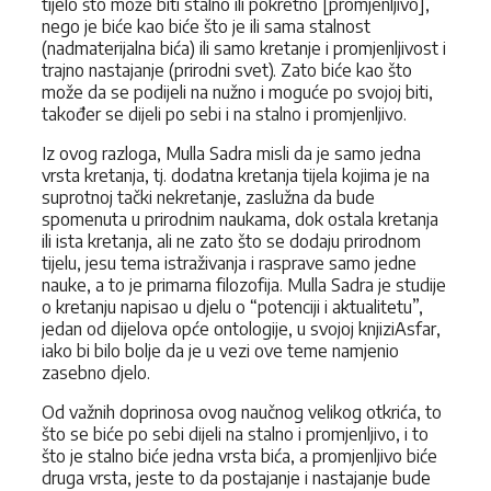
tijelo što može biti stalno ili pokretno [promjenljivo],
nego je biće kao biće što je ili sama stalnost
(nadmaterijalna bića) ili samo kretanje i promjenljivost i
trajno nastajanje (prirodni svet). Zato biće kao što
može da se podijeli na nužno i moguće po svojoj biti,
također se dijeli po sebi i na stalno i promjenljivo.
Iz ovog razloga, Mulla Sadra misli da je samo jedna
vrsta kretanja, tj. dodatna kretanja tijela kojima je na
suprotnoj tački nekretanje, zaslužna da bude
spomenuta u prirodnim naukama, dok ostala kretanja
ili ista kretanja, ali ne zato što se dodaju prirodnom
tijelu, jesu tema istraživanja i rasprave samo jedne
nauke, a to je primarna filozofija. Mulla Sadra je studije
o kretanju napisao u djelu o “potenciji i aktualitetu”,
jedan od dijelova opće ontologije, u svojoj knjiziAsfar,
iako bi bilo bolje da je u vezi ove teme namjenio
zasebno djelo.
Od važnih doprinosa ovog naučnog velikog otkrića, to
što se biće po sebi dijeli na stalno i promjenljivo, i to
što je stalno biće jedna vrsta bića, a promjenljivo biće
druga vrsta, jeste to da postajanje i nastajanje bude