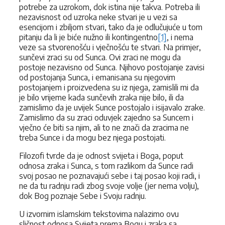
potrebe za uzrokom, dok istina nije takva. Potreba ili
nezavisnost od uzroka neke stvari je u vezi sa
esencijom i zbiljom stvari, tako da je odlučujuće u tom
pitanju da li je biće nužno ili kontingentno
[1]
, i nema
veze sa stvorenošću i vječnošću te stvari. Na primjer,
sunčevi zraci su od Sunca. Ovi zraci ne mogu da
postoje nezavisno od Sunca. Njihovo postojanje zavisi
od postojanja Sunca, i emanisana su njegovim
postojanjem i proizvedena su iz njega, zamislili mi da
je bilo vrijeme kada sunčevih zraka nije bilo, ili da
zamislimo da je uvijek Sunce postojalo i isijavalo zrake.
Zamislimo da su zraci oduvjek zajedno sa Suncem i
vječno će biti sa njim, ali to ne znači da zracima ne
treba Sunce i da mogu bez njega postojati.
Filozofi tvrde da je odnost svijeta i Boga, poput
odnosa zraka i Sunca, s tom razlikom da Sunce radi
svoj posao ne poznavajući sebe i taj posao koji radi, i
ne da tu radnju radi zbog svoje volje (jer nema volju),
dok Bog poznaje Sebe i Svoju radnju.
U izvornim islamskim tekstovima nalazimo ovu
sličnost odnosa Svijeta prema Bogu i zraka sa