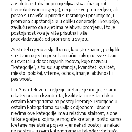
apsolutno stalna nepromjenljiva stvar (nasuprot
Demokritovog mišljenja), nego je sve promjenljivo, ali
pošto su najviše u prirodi supstancije uprisutnjene, i
promjena supstancija je u obliku generacije i korupcije,
zaključujemo da svijet ima relativnu promjenu, i to je
postojanost koja je više prisutna i više
preovladavajuća od promjene u svijetu.
Aristotel i njegovi sljedbenici, kao što znamo, podijelili
su stvari na jedan poseban način, i ukupno sve stvari
su svrstali u deset najviših rodova, koje nazivaju
“kategorije”, a to su: supstancija, kvantitet, kvalitet,
mjesto, položaj, vrijeme, odnos, imanje, aktivnost i
pasivnost.
Po Aristotelovom mišljenju kretanje je moguće samo
u kategorijama kvantiteta, kvaliteta i mjesta, dok u
ostalim kategorijama na postoji kretanje. Promjene u
ostalim kategorijama su uvijek odjednom i drugim
riječima ove kategorije imaju relativnu stalnost, a one
tri kategorije u kojima je moguće kretanje, pošto samo
kretanje nije stalna pojava – jer nekad postoji, a nekad
ne postoji – u ovim kategorijama je također vladajuća