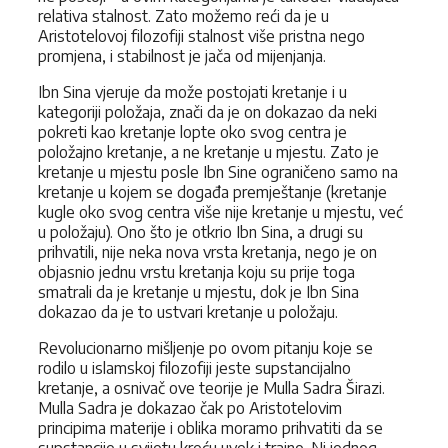
relativa stalnost. Zato možemo reći da je u
Aristotelovoj filozofiji stalnost više pristna nego
promjena, i stabilnost je jača od mijenjanja.
Ibn Sina vjeruje da može postojati kretanje i u
kategoriji položaja, znači da je on dokazao da neki
pokreti kao kretanje lopte oko svog centra je
položajno kretanje, a ne kretanje u mjestu. Zato je
kretanje u mjestu posle Ibn Sine ograničeno samo na
kretanje u kojem se događa premještanje (kretanje
kugle oko svog centra više nije kretanje u mjestu, već
u položaju). Ono što je otkrio Ibn Sina, a drugi su
prihvatili, nije neka nova vrsta kretanja, nego je on
objasnio jednu vrstu kretanja koju su prije toga
smatrali da je kretanje u mjestu, dok je Ibn Sina
dokazao da je to ustvari kretanje u položaju.
Revolucionarno mišljenje po ovom pitanju koje se
rodilo u islamskoj filozofiji jeste supstancijalno
kretanje, a osnivač ove teorije je Mulla Sadra Širazi.
Mulla Sadra je dokazao čak po Aristotelovim
principima materije i oblika moramo prihvatiti da se