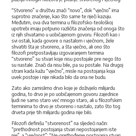
“Stvoreno” u društvu znači “novo”, dok “vječno” ima
suprotno značenje, kao što same te riječi kazuju.
Međutim, ova dva termina u filozofsko-teološkoj
upotrebi imaju potpuno različita značenja od onoga što
iz njih shvatamo u uobičajenom govoru. Filozofi kao i
svi ostali, kada govore o nastalom i vječnom, žele
shvatiti šta je stvoreno, a šta vječno, ali ono što
filozofi pretpostavljaju izgovaranjem termina
“stvoreno” su stvari koje nisu postojale pre nego što
su nastale. Znači da nisu bile, pa su postale. Na drugoj
strani kada kažu “vječno”, misle na postojanja koja
uvek postoje i nije nikada bilo da ona ne budu.
Zato ako zamislimo drvo koje je doživjelo milijardu
godina, to drvo je po uobičajenom govoru zajednice
ljudi ne samo staro već mnogo staro, ali u filozofskim
terminima to drvo je stvoreno i nastalo, zato što tog
drveta prije tih milijardu godina nije bilo.
Filozofi definišu “stvorenost” na sljedeći način:
“prethodnost postojanja stvari nepostojanjem iste
nje”, a “vječnost”: “Ne-prethođenje postojanja stvari