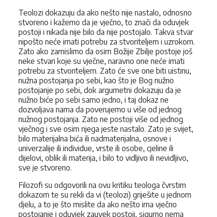
Teolozi dokazuju da ako nešto nije nastalo, odnosno
stvoreno i kažemo da je vječno, to znači da oduvjek
postoji i nikada nije bilo da nije postojalo. Takva stvar
nipošto neće imati potrebu za stvoriteljem i uzrokom.
Zato ako zamislimo da osim Božije Zbilje postoje još
neke stvari koje su vječne, naravno one neće imati
potrebu za stvoriteljem. Zato će sve one biti uistinu,
nužna postojanja po sebi, kao što je Bog nužno
postojanje po sebi, dok argumetni dokazuju da je
nužno biće po sebi samo jedno, i taj dokaz ne
dozvoljava nama da poverujemo u više od jednog
nužnog postojanja. Zato ne postoji više od jednog
vječnog i sve osim njega jeste nastalo. Zato je svijet,
bilo materijalna bića ili nadmaterijalna, osnove i
univerzalije ili individue, vrste ili osobe, cjeline ili
dijelovi, oblik ili materija, i bilo to vidljivo ili nevidljivo,
sve je stvoreno.
Filozofi su odgovorili na ovu kritiku teologa čvrstim
dokazom te su rekli da vi (teolozi) griješite u jednom
djelu, a to je što mislite da ako nešto ima vječno
postojanje i oduvjek zauvek postoji, sigurno nema