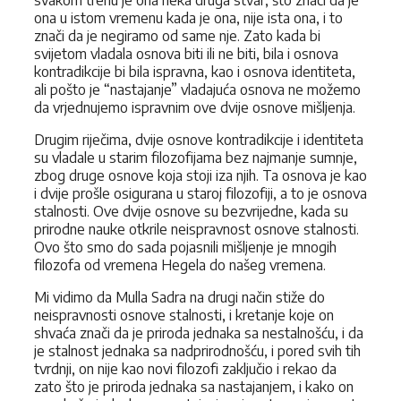
svakom trenu je ona neka druga stvar, što znači da je
ona u istom vremenu kada je ona, nije ista ona, i to
znači da je negiramo od same nje. Zato kada bi
svijetom vladala osnova biti ili ne biti, bila i osnova
kontradikcije bi bila ispravna, kao i osnova identiteta,
ali pošto je “nastajanje” vladajuća osnova ne možemo
da vrjednujemo ispravnim ove dvije osnove mišljenja.
Drugim riječima, dvije osnove kontradikcije i identiteta
su vladale u starim filozofijama bez najmanje sumnje,
zbog druge osnove koja stoji iza njih. Ta osnova je kao
i dvije prošle osigurana u staroj filozofiji, a to je osnova
stalnosti. Ove dvije osnove su bezvrijedne, kada su
prirodne nauke otkrile neispravnost osnove stalnosti.
Ovo što smo do sada pojasnili mišljenje je mnogih
filozofa od vremena Hegela do našeg vremena.
Mi vidimo da Mulla Sadra na drugi način stiže do
neispravnosti osnove stalnosti, i kretanje koje on
shvaća znači da je priroda jednaka sa nestalnošću, i da
je stalnost jednaka sa nadprirodnošću, i pored svih tih
tvrdnji, on nije kao novi filozofi zaključio i rekao da
zato što je priroda jednaka sa nastajanjem, i kako on