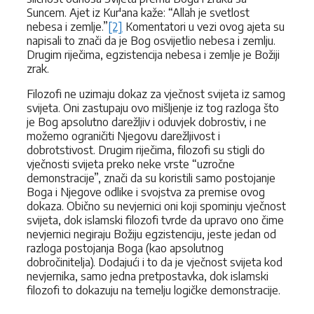
Suncem. Ajet iz Kur'ana kaže: “Allah je svetlost
nebesa i zemlje.”
[2]
Komentatori u vezi ovog ajeta su
napisali to znači da je Bog osvijetlio nebesa i zemlju.
Drugim riječima, egzistencija nebesa i zemlje je Božiji
zrak.
Filozofi ne uzimaju dokaz za vječnost svijeta iz samog
svijeta. Oni zastupaju ovo mišljenje iz tog razloga što
je Bog apsolutno darežljiv i oduvjek dobrostiv, i ne
možemo ograničiti Njegovu darežljivost i
dobrotstivost. Drugim riječima, filozofi su stigli do
vječnosti svijeta preko neke vrste “uzročne
demonstracije”, znači da su koristili samo postojanje
Boga i Njegove odlike i svojstva za premise ovog
dokaza. Obično su nevjernici oni koji spominju vječnost
svijeta, dok islamski filozofi tvrde da upravo ono čime
nevjernici negiraju Božiju egzistenciju, jeste jedan od
razloga postojanja Boga (kao apsolutnog
dobročinitelja). Dodajući i to da je vječnost svijeta kod
nevjernika, samo jedna pretpostavka, dok islamski
filozofi to dokazuju na temelju logičke demonstracije.