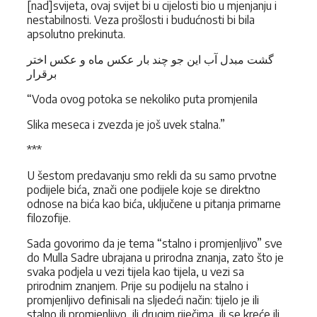
[nad]svijeta, ovaj svijet bi u cijelosti bio u mjenjanju i
nestabilnosti. Veza prošlosti i budućnosti bi bila
apsolutno prekinuta.
گشت مبدل آب این جو چند بار عکس ماه و عکس اختر
برقرار
“Voda ovog potoka se nekoliko puta promjenila
Slika meseca i zvezda je još uvek stalna.”
***
U šestom predavanju smo rekli da su samo prvotne
podijele bića, znači one podijele koje se direktno
odnose na bića kao bića, uključene u pitanja primarne
filozofije.
Sada govorimo da je tema “stalno i promjenljivo” sve
do Mulla Sadre ubrajana u prirodna znanja, zato što je
svaka podjela u vezi tijela kao tijela, u vezi sa
prirodnim znanjem. Prije su podijelu na stalno i
promjenljivo definisali na sljedeći način: tijelo je ili
stalno ili promjenljivo, ili drugim riječima, ili se kreće ili