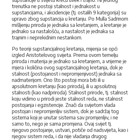
supstancije u svijetu kreću uvek i trajno. Ni jednog
trenutka ne postoji stalnost i jednakost u
supstancijama, i akcidencije (tj. ostalih 9 kategorija) su
upravo zbog supstancija u kretanju. Po Mulla Sadrinom
mišljenju priroda je jednaka sa kretanjem, a kretanje je
jednako sa nastalošću, a nastalost je jednaka sa
trajnim i neprekidnim nestankom.
Po teoriji supstancijalnog kretanja, mijenja se opći
izgled Aristotelovog svijeta. Prema ovom temelju
priroda i materija je jednako sa kretanjem, a vrijeme je
mjera i količina ovog supstancijalnog kretanja, dok je
stalnost (postojanost i nepromjenjivost) jednaka sa
nadmaterijom. Ono što postoji mora biti ili u
apsolutnom kretanju (kao priroda), ili u apsolutnoj
stalnosti (kao nadpriroda). Stalnost prirode, tj. stalnost
koju vidimo u prirodi jeste stalnost reda, ne stalnost
postojanja i egzistencije. Znači da svijetom vlada
postojan i nepromjenljiv sistem, dok je sadržaj tog
sistema koji je unutar sistema sav promjenljiv, i ne
samo to, nego je sama promjena. Ovaj svijet tj.
njegovo postojanje, ustvari, potiče od nadsvijeta, kao i
njegov sistem reda, i da nije vladanja drugog