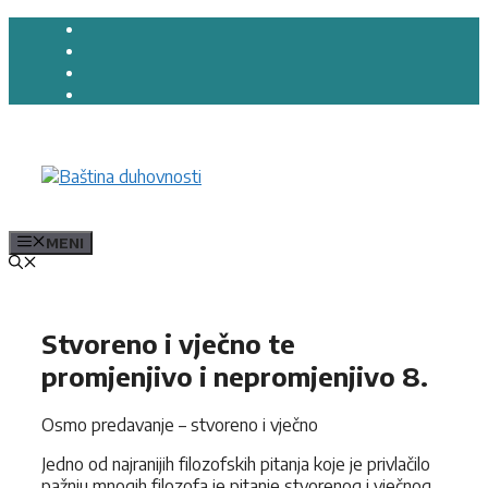
Preskoči
na
sadržaj
MENI
Stvoreno i vječno te
promjenjivo i nepromjenjivo 8.
Osmo predavanje – stvoreno i vječno
Jedno od najranijih filozofskih pitanja koje je privlačilo
pažnju mnogih filozofa je pitanje stvorenog i vječnog.