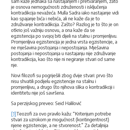
sam kaže jednaka sa nastajanjem i pretvaranjem, zato
je osnova nemogućnosti združenosti i isključenja
kontradikcija nevažeća. Mulla Sadra iako nastajanje vidi
kao spajanje bića i nebića, ali ne kaže da je to
združivanje kontradikcija. Zašto? Razlog je to što je on
otkrio još važniju osnovu, a ona kaže da se
egzistencija po svojoj biti dijeli na stalnu i promjenljivu.
Promjenljiva egzistencija je jedna vrsta egzistencije, a
ne mješavina postojanja i nepostojanja. Mješavina
postojanja i nepostojanja u nastajanju nije združivanje
kontradikcija, kao što nije ni negiranje stvari od same
nje.
Novi filozofi su pogriješili zbog dvije stvari: prvo što
nisu shvatili podijelu egzistencije na stalnu i
promjenljivu, a drugo što njihova slika o kontradikciji i
identitetu nije još savršena.
Sa perzijskog preveo: Seid Halilović
[1]
Teozofi za ovo pravilo kažu: “Kriterijum potrebe
stvari za uzrokom je mogućnost (kontingentnost)
njene egzistencije, a ne stvorenost.” Za detaljnija