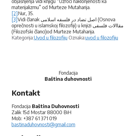
objašnjenja vidi knjigu “Uzroci naklonjenosti ka
materijalizmu” od Murteze Mutaharija.
[2]
Nur, 35.
[3]
Vidi članak اصل تضاد در فلسفه اسلامی (Osnova
oprečnosti u islamskoj filozofiji) u knjizi مقاالات فلسفی
(Filozofski članci)od Murteze Mutaharija.
Kategorije
Oznake
Kategorija:
Uvod u filozofiju
Oznaka:
uvod u filozofiju
Fondacija
Baština duhovnosti
Kontakt
Fondacija
Baština Duhovnosti
Zalik 15d Mostar 88000 BiH
Mob: +387 61 371 019
bastinaduhovnosti@gmail.com