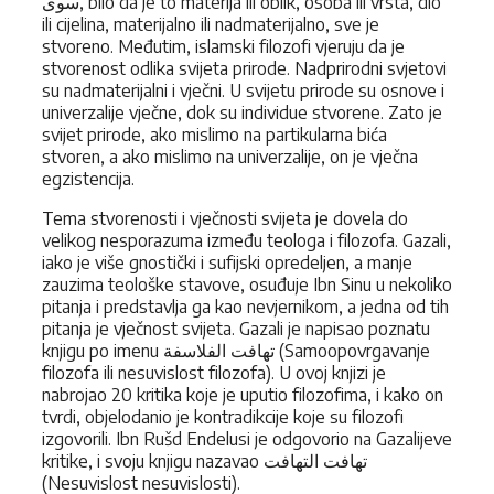
سوی, bilo da je to materija ili oblik, osoba ili vrsta, dio
ili cijelina, materijalno ili nadmaterijalno, sve je
stvoreno. Međutim, islamski filozofi vjeruju da je
stvorenost odlika svijeta prirode. Nadprirodni svjetovi
su nadmaterijalni i vječni. U svijetu prirode su osnove i
univerzalije vječne, dok su individue stvorene. Zato je
svijet prirode, ako mislimo na partikularna bića
stvoren, a ako mislimo na univerzalije, on je vječna
egzistencija.
Tema stvorenosti i vječnosti svijeta je dovela do
velikog nesporazuma između teologa i filozofa. Gazali,
iako je više gnostički i sufijski opredeljen, a manje
zauzima teološke stavove, osuđuje Ibn Sinu u nekoliko
pitanja i predstavlja ga kao nevjernikom, a jedna od tih
pitanja je vječnost svijeta. Gazali je napisao poznatu
knjigu po imenu تهافت الفلاسفة (Samoopovrgavanje
filozofa ili nesuvislost filozofa). U ovoj knjizi je
nabrojao 20 kritika koje je uputio filozofima, i kako on
tvrdi, objelodanio je kontradikcije koje su filozofi
izgovorili. Ibn Rušd Endelusi je odgovorio na Gazalijeve
kritike, i svoju knjigu nazavao تهافت التهافت
(Nesuvislost nesuvislosti).