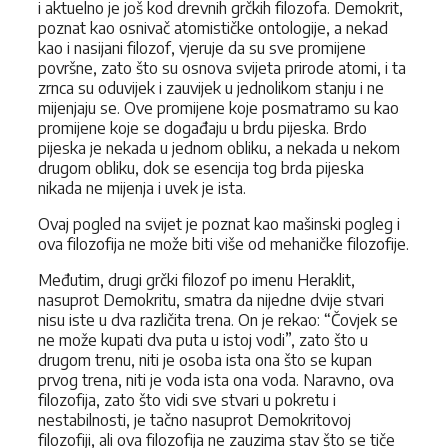
i aktuelno je još kod drevnih grčkih filozofa. Demokrit,
poznat kao osnivač atomističke ontologije, a nekad
kao i nasijani filozof, vjeruje da su sve promijene
površne, zato što su osnova svijeta prirode atomi, i ta
zrnca su oduvijek i zauvijek u jednolikom stanju i ne
mijenjaju se. Ove promijene koje posmatramo su kao
promijene koje se događaju u brdu pijeska. Brdo
pijeska je nekada u jednom obliku, a nekada u nekom
drugom obliku, dok se esencija tog brda pijeska
nikada ne mijenja i uvek je ista.
Ovaj pogled na svijet je poznat kao mašinski pogleg i
ova filozofija ne može biti više od mehaničke filozofije.
Međutim, drugi grčki filozof po imenu Heraklit,
nasuprot Demokritu, smatra da nijedne dvije stvari
nisu iste u dva različita trena. On je rekao: “Čovjek se
ne može kupati dva puta u istoj vodi”, zato što u
drugom trenu, niti je osoba ista ona što se kupan
prvog trena, niti je voda ista ona voda. Naravno, ova
filozofija, zato što vidi sve stvari u pokretu i
nestabilnosti, je tačno nasuprot Demokritovoj
filozofiji, ali ova filozofija ne zauzima stav što se tiče