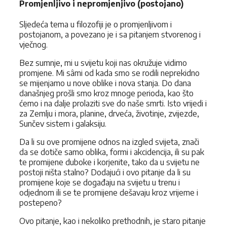
Promjenljivo i nepromjenjivo (postojano)
Sljedeća tema u filozofiji je o promjenljivom i
postojanom, a povezano je i sa pitanjem stvorenog i
vječnog.
Bez sumnje, mi u svijetu koji nas okružuje vidimo
promjene. Mi sâmi od kada smo se rodili neprekidno
se mijenjamo u nove oblike i nova stanja. Do dana
današnjeg prošli smo kroz mnoge perioda, kao što
ćemo i na dalje prolaziti sve do naše smrti. Isto vrijedi i
za Zemlju i mora, planine, drveća, životinje, zvijezde,
Sunčev sistem i galaksiju.
Da li su ove promijene odnos na izgled svijeta, znači
da se dotiče samo oblika, formi i akcidencija, ili su pak
te promijene duboke i korjenite, tako da u svijetu ne
postoji ništa stalno? Dodajući i ovo pitanje da li su
promijene koje se događaju na svijetu u trenu i
odjednom ili se te promijene dešavaju kroz vrijeme i
postepeno?
Ovo pitanje, kao i nekoliko prethodnih, je staro pitanje