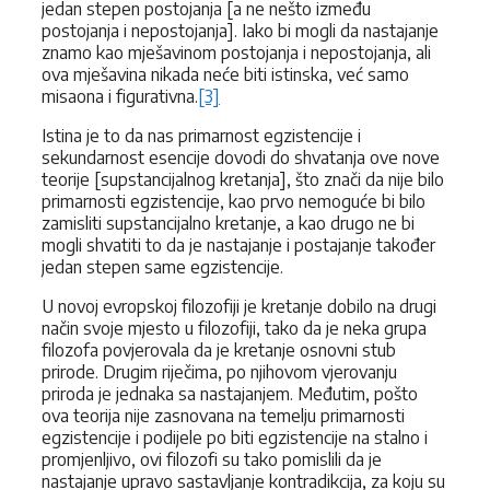
jedan stepen postojanja [a ne nešto između
postojanja i nepostojanja]. Iako bi mogli da nastajanje
znamo kao mješavinom postojanja i nepostojanja, ali
ova mješavina nikada neće biti istinska, već samo
misaona i figurativna.
[3]
Istina je to da nas primarnost egzistencije i
sekundarnost esencije dovodi do shvatanja ove nove
teorije [supstancijalnog kretanja], što znači da nije bilo
primarnosti egzistencije, kao prvo nemoguće bi bilo
zamisliti supstancijalno kretanje, a kao drugo ne bi
mogli shvatiti to da je nastajanje i postajanje također
jedan stepen same egzistencije.
U novoj evropskoj filozofiji je kretanje dobilo na drugi
način svoje mjesto u filozofiji, tako da je neka grupa
filozofa povjerovala da je kretanje osnovni stub
prirode. Drugim riječima, po njihovom vjerovanju
priroda je jednaka sa nastajanjem. Međutim, pošto
ova teorija nije zasnovana na temelju primarnosti
egzistencije i podijele po biti egzistencije na stalno i
promjenljivo, ovi filozofi su tako pomislili da je
nastajanje upravo sastavljanje kontradikcija, za koju su