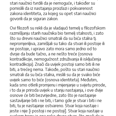
stari naučnici tvrdili da je nemoguće, i također su
pomislili da iz nastajanja proizlazi i pokvarenost
zakona identiteta, za kojeg su opet stari naučnici
govorili da je siguran zakon.
Ovi filozofi su rekli da je vladajući temelj u filozofskom
razmišljanju starih naučnika bio temelj stalnosti, i zato
što su drevni naučnici smatrali da su bića stalna tj.
nepromjenljiva, zamišljali su tako da stvari ili postoje ili
ne postoje, i upravo zato mora samo jedno od to
dvoje da bude tačno, a ne nešto treće (osnova
kontradikcije, nemogućnost združivanja ili isključenja
kontradikcija). Znači da uvijek postoji samo biti ili ne
biti, a trećeg nema. Takođe, pošto su stari naučnici
smatrali da su bića stalna, mislili su da je svako biće
uvijek samo to biće (osnova identiteta). Međutim,
kada smo otkrili promjenu i mijenjanje u svijetu prirode,
i to da je priroda uvijek u stanju nastajanja, i ove dvije
osnove će biti bezvrijedne, zato što je nastajanje
sastavljanje biti i ne biti, i tamo gde je stvar i biti i ne
biti, tu je nastajanje ostvareno. Stvar koja nastaje i
jeste i nije [i postoji i ne postoji]. Stvar koja nastaje u