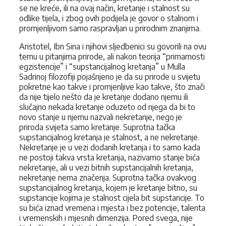
se ne kreće, ili na ovaj način, kretanje i stalnost su
odlike tijela, i zbog ovih podijela je govor o stalnom i
promjenljivom samo raspravljan u prirodnim znanjima.
Aristotel, Ibn Sina i njihovi sljedbenici su govorili na ovu
temu u pitanjima prirode, ali nakon teorija “primarnosti
egzistencije” i “supstancijalnog kretanja” u Mulla
Sadrinoj filozofiji pojašnjeno je da su prirode u svijetu
pokretne kao takve i promjenljive kao takve, što znači
da nije tijelo nešto da je kretanje dodano njemu ili
slučajno nekada kretanje oduzeto od njega da bi to
novo stanje u njemu nazvali nekretanje, nego je
priroda svijeta samo kretanje. Suprotna tačka
supstancijalnog kretanja je stalnost, a ne nekretanje.
Nekretanje je u vezi dodanih kretanja i to samo kada
ne postoji takva vrsta kretanja, nazivamo stanje bića
nekretanje, ali u vezi bitnih supstancijalnih kretanja,
nekretanje nema značenja. Suprotna tačka ovakvog
supstancijalnog kretanja, kojem je kretanje bitno, su
supstancije kojima je stalnost cijela bit supstancije. To
su bića iznad vremena i mjesta i bez potencije, talenta
i vremenskih i mjesnih dimenzija. Pored svega, nije