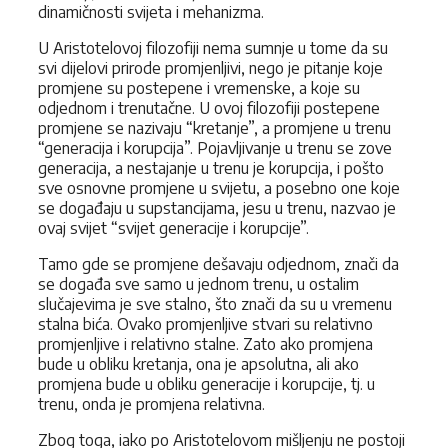
dinamičnosti svijeta i mehanizma.
U Aristotelovoj filozofiji nema sumnje u tome da su
svi dijelovi prirode promjenljivi, nego je pitanje koje
promjene su postepene i vremenske, a koje su
odjednom i trenutačne. U ovoj filozofiji postepene
promjene se nazivaju “kretanje”, a promjene u trenu
“generacija i korupcija”. Pojavljivanje u trenu se zove
generacija, a nestajanje u trenu je korupcija, i pošto
sve osnovne promjene u svijetu, a posebno one koje
se događaju u supstancijama, jesu u trenu, nazvao je
ovaj svijet “svijet generacije i korupcije”.
Tamo gde se promjene dešavaju odjednom, znači da
se događa sve samo u jednom trenu, u ostalim
slučajevima je sve stalno, što znači da su u vremenu
stalna bića. Ovako promjenljive stvari su relativno
promjenljive i relativno stalne. Zato ako promjena
bude u obliku kretanja, ona je apsolutna, ali ako
promjena bude u obliku generacije i korupcije, tj. u
trenu, onda je promjena relativna.
Zbog toga, iako po Aristotelovom mišljenju ne postoji