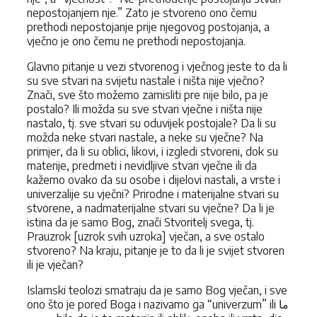
nepostojanjem nje.” Zato je stvoreno ono čemu
prethodi nepostojanje prije njegovog postojanja, a
vječno je ono čemu ne prethodi nepostojanja.
Glavno pitanje u vezi stvorenog i vječnog jeste to da li
su sve stvari na svijetu nastale i ništa nije vječno?
Znači, sve što možemo zamisliti pre nije bilo, pa je
postalo? Ili možda su sve stvari vječne i ništa nije
nastalo, tj. sve stvari su oduvijek postojale? Da li su
možda neke stvari nastale, a neke su vječne? Na
primjer, da li su oblici, likovi, i izgledi stvoreni, dok su
materije, predmeti i nevidljive stvari vječne ili da
kažemo ovako da su osobe i dijelovi nastali, a vrste i
univerzalije su vječni? Prirodne i materijalne stvari su
stvorene, a nadmaterijalne stvari su vječne? Da li je
istina da je samo Bog, znači Stvoritelj svega, tj.
Prauzrok [uzrok svih uzroka] vječan, a sve ostalo
stvoreno? Na kraju, pitanje je to da li je svijet stvoren
ili je vječan?
Islamski teolozi smatraju da je samo Bog vječan, i sve
ono što je pored Boga i nazivamo ga “univerzum” ili ما