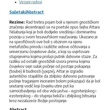
Vezani radovi
Sažetak/Abstract
Rezime:
Rad tretira pojam boli u njenom gnostičkom
značenju akcentirajući se na poetski opus šejha Attara
Nišaburija koji je boli dodijelio središnju i dominantnu
poziciju u svom tesavufskom naučavanju. Ukazano je
na specifičnosti ove boli s obzirom na njenu
metafizičku prirodu i različite vidove očitovanja u
univerzumu čovjekove duše, a koji su uvjetovani
stupnjevima kojima prolazi putnik duhovne staze. Za
razliku od ostalih gnostičkih izvora prema kojima
čovjekov sejri suluk počinje od postaje pokajanja
(toube) ili budnosti (yaqze), Attar je izgradio
autentično stajalište da zbiljsko duhovno putovanje
počinje traganjem iniciranim bolom pokazujući da je bol
unutarnji vodič koji čovjeku utire put ka
samoizbavljenju od oba vida jastva – egzoterijskog i
ezoterijskog – do stupnja bekā'a i zbiljskog bitisanja
kroz nezalazeće Božije postojanje.
Abstract