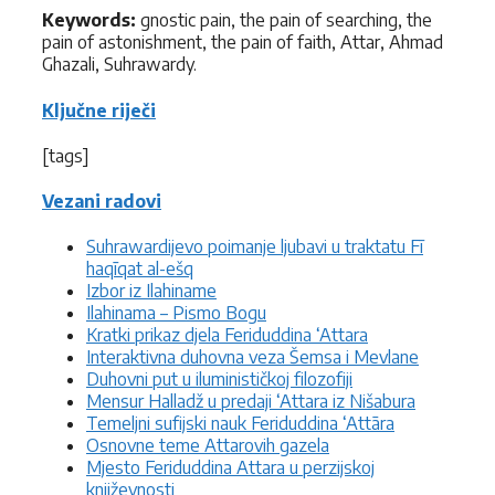
Keywords:
gnostic pain, the pain of searching, the
pain of astonishment, the pain of faith, Attar, Ahmad
Ghazali, Suhrawardy.
Ključne riječi
[tags]
Vezani radovi
Suhrawardijevo poimanje ljubavi u traktatu Fī
haqīqat al-ešq
Izbor iz Ilahiname
Ilahinama – Pismo Bogu
Kratki prikaz djela Feriduddina ‘Attara
Interaktivna duhovna veza Šemsa i Mevlane
Duhovni put u iluminističkoj filozofiji
Mensur Halladž u predaji ‘Attara iz Nišabura
Temeljni sufijski nauk Feriduddina ‘Attāra
Osnovne teme Attarovih gazela
Mjesto Feriduddina Attara u perzijskoj
književnosti