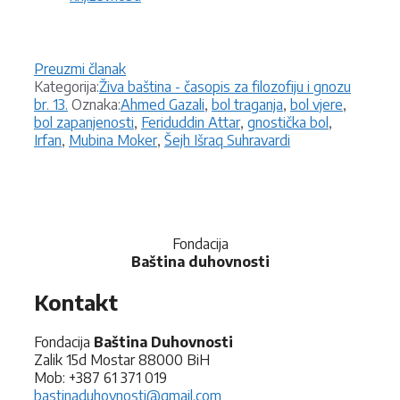
Preuzmi članak
Kategorije
Kategorija:
Živa baština - časopis za filozofiju i gnozu
Oznake
br. 13.
Oznaka:
Ahmed Gazali
,
bol traganja
,
bol vjere
,
bol zapanjenosti
,
Feriduddin Attar
,
gnostička bol
,
Irfan
,
Mubina Moker
,
Šejh Išraq Suhravardi
Fondacija
Baština duhovnosti
Kontakt
Fondacija
Baština Duhovnosti
Zalik 15d Mostar 88000 BiH
Mob: +387 61 371 019
bastinaduhovnosti@gmail.com