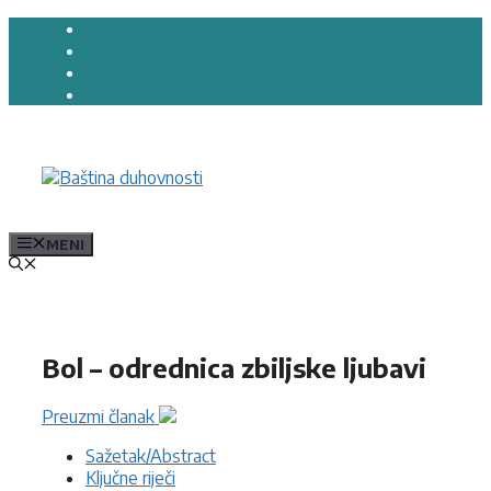
Preskoči
na
sadržaj
MENI
Bol – odrednica zbiljske ljubavi
Preuzmi članak
Sažetak/Abstract
Ključne riječi