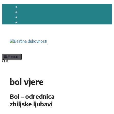
Preskoči
na
sadržaj
MENI
bol vjere
Bol – odrednica
zbiljske ljubavi