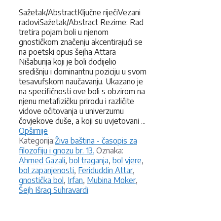
Sažetak/AbstractKljučne riječiVezani
radoviSažetak/Abstract Rezime: Rad
tretira pojam boli u njenom
gnostičkom značenju akcentirajući se
na poetski opus šejha Attara
Nišaburija koji je boli dodijelio
središnju i dominantnu poziciju u svom
tesavufskom naučavanju. Ukazano je
na specifičnosti ove boli s obzirom na
njenu metafizičku prirodu i različite
vidove očitovanja u univerzumu
čovjekove duše, a koji su uvjetovani ...
Opširnije
Kategorije
Kategorija:
Živa baština - časopis za
Oznake
filozofiju i gnozu br. 13.
Oznaka:
Ahmed Gazali
,
bol traganja
,
bol vjere
,
bol zapanjenosti
,
Feriduddin Attar
,
gnostička bol
,
Irfan
,
Mubina Moker
,
Šejh Išraq Suhravardi