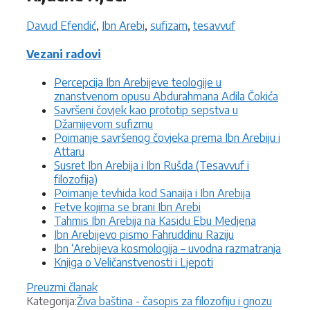
Davud Efendić
,
Ibn Arebi
,
sufizam
,
tesavvuf
Vezani radovi
Percepcija Ibn Arebijeve teologije u
znanstvenom opusu Abdurahmana Adila Čokića
Savršeni čovjek kao prototip sepstva u
Džamijevom sufizmu
Poimanje savršenog čovjeka prema Ibn Arebiju i
Attaru
Susret Ibn Arebija i Ibn Rušda (Tesavvuf i
filozofija)
Poimanje tevhida kod Sanaija i Ibn Arebija
Fetve kojima se brani Ibn Arebi
Tahmis Ibn Arebija na Kasidu Ebu Medjena
Ibn Arebijevo pismo Fahruddinu Raziju
Ibn ‘Arebijeva kosmologija – uvodna razmatranja
Knjiga o Veličanstvenosti i Ljepoti
Preuzmi članak
Kategorije
Kategorija:
Živa baština - časopis za filozofiju i gnozu