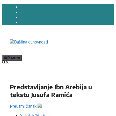
Preskoči
na
sadržaj
MENI
Predstavljanje Ibn Arebija u
tekstu Jusufa Ramića
Preuzmi članak
Sažetak/Abstract