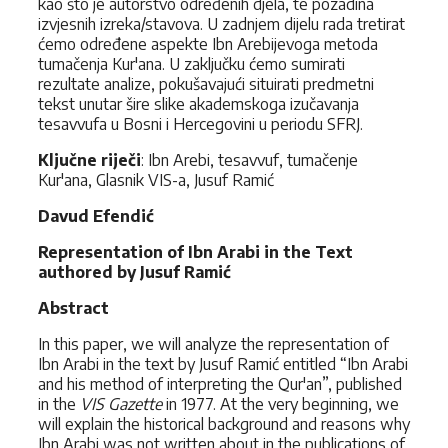
kao što je autorstvo određenih djela, te pozadina
izvjesnih izreka/stavova. U zadnjem dijelu rada tretirat
ćemo određene aspekte Ibn Arebijevoga metoda
tumačenja Kur'ana. U zaključku ćemo sumirati
rezultate analize, pokušavajući situirati predmetni
tekst unutar šire slike akademskoga izučavanja
tesavvufa u Bosni i Hercegovini u periodu SFRJ.
Ključne riječi
: Ibn Arebi, tesavvuf, tumačenje
Kur'ana, Glasnik VIS-a, Jusuf Ramić
Davud Efendić
Representation of Ibn Arabi in the Text
authored by Jusuf Ramić
Abstract
In this paper, we will analyze the representation of
Ibn Arabi in the text by Jusuf Ramić entitled “Ibn Arabi
and his method of interpreting the Qur'an”, published
in the
VIS Gazette
in 1977. At the very beginning, we
will explain the historical background and reasons why
Ibn Arabi was not written about in the publications of