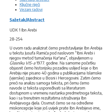
Ključne riječi
Vezani radovi
Sažetak/Abstract
UDK 1 Ibn Arebi
28-254
U ovom radu analizirat ćemo predstavljanje Ibn Arebija
u tekstu Jusufa Ramića pod naslovom “Ibni Arebi i
njegov metod tumačenja Kur'ana”, objavljenom u
Glasniku VIS-a
1977. godine. Na samome početku
objasnit ćemo historijsku pozadinu uslijed koje o Ibn
Arebiju nije pisano 40 godina u publikacijama Islamske
(vjerske) zajednice u Bosni i Hercegovini. Zatim ćemo
preći na analizu samoga teksta, pri čemu ćemo
navode iz teksta uspoređivati sa literaturom
dostupnom u vremenu nastanka predmetnoga teksta,
kao i sa trenutnim rezultatima istraživanja Ibn
Arebijevoga djela. Osvrnut ćemo se na određene
miskoncepcije koje još uvijek prate Ibn Arebijevo ime,