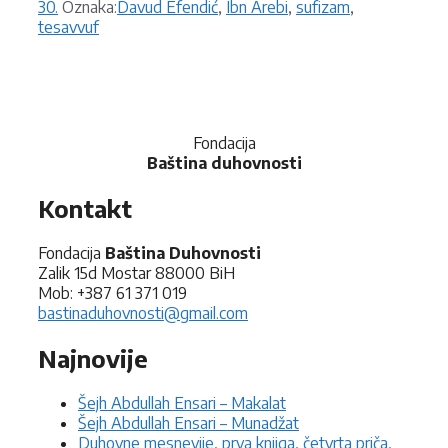
Oznake
30.
Oznaka:
Davud Efendić
,
Ibn Arebi
,
sufizam
,
tesavvuf
Fondacija
Baština duhovnosti
Kontakt
Fondacija
Baština Duhovnosti
Zalik 15d Mostar 88000 BiH
Mob: +387 61 371 019
bastinaduhovnosti@gmail.com
Najnovije
Šejh Abdullah Ensari – Makalat
Šejh Abdullah Ensari – Munadžat
Duhovne mesnevije, prva knjiga, četvrta priča,