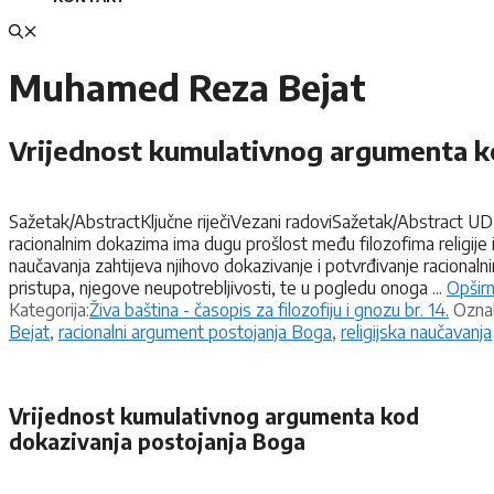
Muhamed Reza Bejat
Vrijednost kumulativnog argumenta k
Sažetak/AbstractKljučne riječiVezani radoviSažetak/Abstract UDK 
racionalnim dokazima ima dugu prošlost među filozofima religije i 
naučavanja zahtijeva njihovo dokazivanje i potvrđivanje raciona
pristupa, njegove neupotrebljivosti, te u pogledu onoga ...
Opširn
Kategorije
Kategorija:
Živa baština - časopis za filozofiju i gnozu br. 14.
Ozna
Bejat
,
racionalni argument postojanja Boga
,
religijska naučavanja
Vrijednost kumulativnog argumenta kod
dokazivanja postojanja Boga