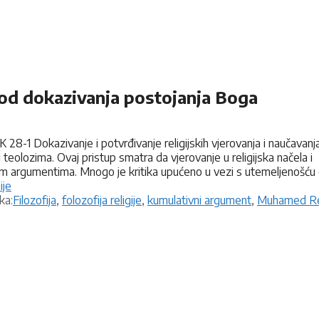
od dokazivanja postojanja Boga
28-1 Dokazivanje i potvrđivanje religijskih vjerovanja i naučavanj
teolozima. Ovaj pristup smatra da vjerovanje u religijska načela i
lnim argumentima. Mnogo je kritika upućeno u vezi s utemeljenošću
ije
Oznake
ka:
Filozofija
,
folozofija religije
,
kumulativni argument
,
Muhamed R