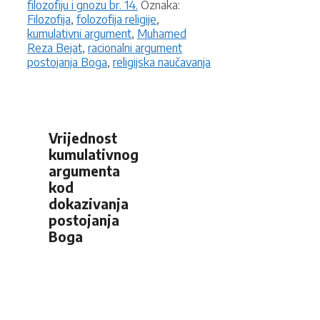
Oznake
filozofiju i gnozu br. 14.
Oznaka:
Filozofija
,
folozofija religije
,
kumulativni argument
,
Muhamed
Reza Bejat
,
racionalni argument
postojanja Boga
,
religijska naučavanja
Vrijednost
kumulativnog
argumenta
kod
dokazivanja
postojanja
Boga