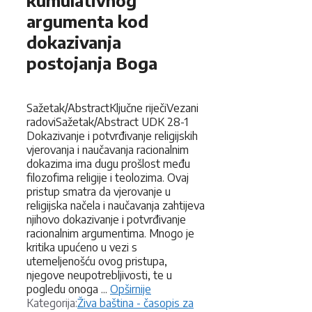
argumenta kod
dokazivanja
postojanja Boga
Sažetak/AbstractKljučne riječiVezani
radoviSažetak/Abstract UDK 28-1
Dokazivanje i potvrđivanje religijskih
vjerovanja i naučavanja racionalnim
dokazima ima dugu prošlost među
filozofima religije i teolozima. Ovaj
pristup smatra da vjerovanje u
religijska načela i naučavanja zahtijeva
njihovo dokazivanje i potvrđivanje
racionalnim argumentima. Mnogo je
kritika upućeno u vezi s
utemeljenošću ovog pristupa,
njegove neupotrebljivosti, te u
pogledu onoga ...
Opširnije
Kategorije
Kategorija:
Živa baština - časopis za