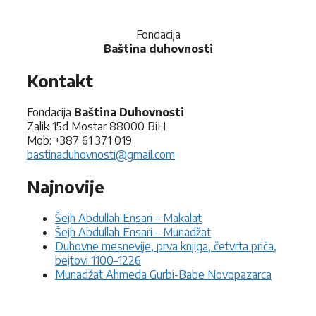
Fondacija
Baština duhovnosti
Kontakt
Fondacija
Baština Duhovnosti
Zalik 15d Mostar 88000 BiH
Mob: +387 61 371 019
bastinaduhovnosti@gmail.com
Najnovije
Šejh Abdullah Ensari – Makalat
Šejh Abdullah Ensari – Munadžat
Duhovne mesnevije, prva knjiga, četvrta priča,
bejtovi 1100–1226
Munadžat Ahmeda Gurbi-Babe Novopazarca