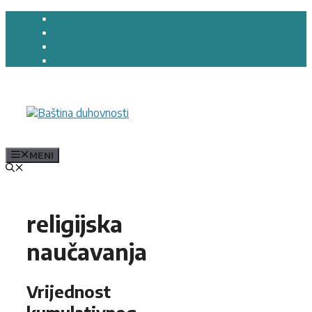
Preskoči
na
sadržaj
MENI
religijska
naučavanja
Vrijednost
kumulativnog