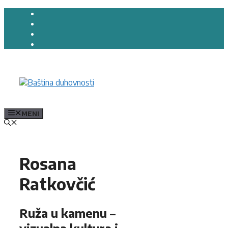
Preskoči
na
sadržaj
MENI
Rosana
Ratkovčić
Ruža u kamenu –
vizualna kultura i