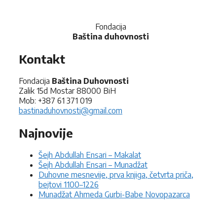
Fondacija
Baština duhovnosti
Kontakt
Fondacija
Baština Duhovnosti
Zalik 15d Mostar 88000 BiH
Mob: +387 61 371 019
bastinaduhovnosti@gmail.com
Najnovije
Šejh Abdullah Ensari – Makalat
Šejh Abdullah Ensari – Munadžat
Duhovne mesnevije, prva knjiga, četvrta priča,
bejtovi 1100–1226
Munadžat Ahmeda Gurbi-Babe Novopazarca