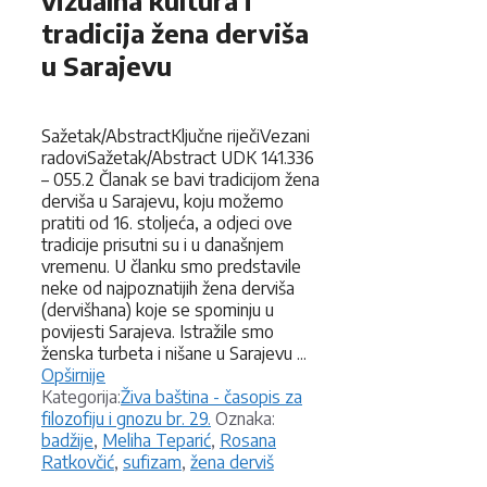
tradicija žena derviša
u Sarajevu
Sažetak/AbstractKljučne riječiVezani
radoviSažetak/Abstract UDK 141.336
– 055.2 Članak se bavi tradicijom žena
derviša u Sarajevu, koju možemo
pratiti od 16. stoljeća, a odjeci ove
tradicije prisutni su i u današnjem
vremenu. U članku smo predstavile
neke od najpoznatijih žena derviša
(dervišhana) koje se spominju u
povijesti Sarajeva. Istražile smo
ženska turbeta i nišane u Sarajevu ...
Opširnije
Kategorije
Kategorija:
Živa baština - časopis za
Oznake
filozofiju i gnozu br. 29.
Oznaka:
badžije
,
Meliha Teparić
,
Rosana
Ratkovčić
,
sufizam
,
žena derviš