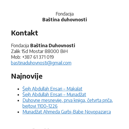
Fondacija
Baština duhovnosti
Kontakt
Fondacija
Baština Duhovnosti
Zalik 15d Mostar 88000 BiH
Mob: +387 61 371 019
bastinaduhovnosti@gmail.com
Najnovije
Šejh Abdullah Ensari – Makalat
Šejh Abdullah Ensari – Munadžat
Duhovne mesnevije, prva knjiga, četvrta priča,
bejtovi 1100–1226
Munadžat Ahmeda Gurbi-Babe Novopazarca