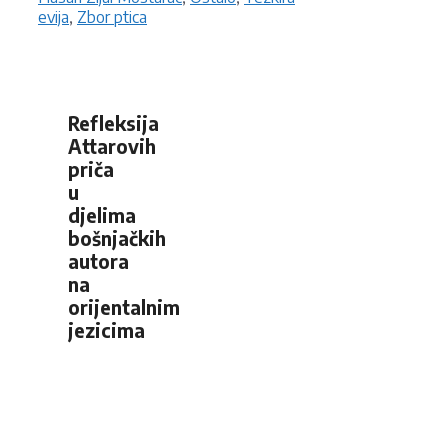
evija
,
Zbor ptica
Refleksija
Attarovih
priča
u
djelima
bošnjačkih
autora
na
orijentalnim
jezicima