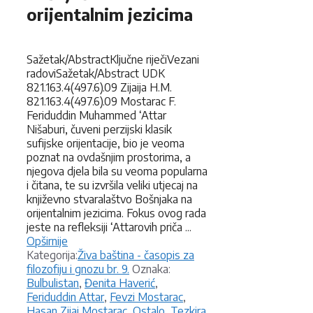
orijentalnim jezicima
Sažetak/AbstractKljučne riječiVezani
radoviSažetak/Abstract UDK
821.163.4(497.6).09 Zijaija H.M.
821.163.4(497.6).09 Mostarac F.
Feriduddin Muhammed ‘Attar
Nišaburi, čuveni perzijski klasik
sufijske orijentacije, bio je veoma
poznat na ovdašnjim prostorima, a
njegova djela bila su veoma popularna
i čitana, te su izvršila veliki utjecaj na
književno stvaralaštvo Bošnjaka na
orijentalnim jezicima. Fokus ovog rada
jeste na refleksiji ‘Attarovih priča ...
Opširnije
Kategorije
Kategorija:
Živa baština - časopis za
Oznake
filozofiju i gnozu br. 9.
Oznaka:
Bulbulistan
,
Đenita Haverić
,
Feriduddin Attar
,
Fevzi Mostarac
,
Hasan Zijai Mostarac
,
Ostalo
,
Tezkira