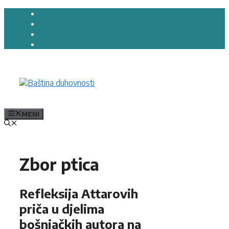
Preskoči
na
sadržaj
MENI
Zbor ptica
Refleksija Attarovih
priča u djelima
bošnjačkih autora na