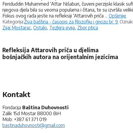
Feriduddin Muhammed ‘Attar Nišaburi, čuveni perzijski klasik suf
njegova djela bila su veoma popularna i čitana, te su izvršila velik
Fokus ovog rada jeste na refleksiji ‘Attarovih priča ...
Opširnije
Kategorije
Kategorija:
Živa baština - časopis za filozofiju i gnozu br. 9.
Oznak
Zijai Mostarac
,
Ostalo
,
Tezkira evija
,
Zbor ptica
Refleksija Attarovih priča u djelima
bošnjačkih autora na orijentalnim jezicima
Kontakt
Fondacija
Baština Duhovnosti
Zalik 15d Mostar 88000 BiH
Mob: +387 61 371 019
bastinaduhovnosti@gmail.com