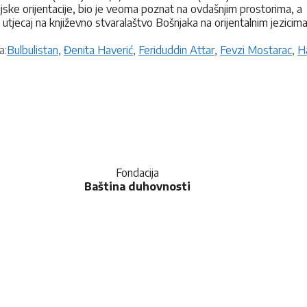
ijske orijentacije, bio je veoma poznat na ovdašnjim prostorima, a
i utjecaj na književno stvaralaštvo Bošnjaka na orijentalnim jezicima
Oznake
a:
Bulbulistan
,
Đenita Haverić
,
Feriduddin Attar
,
Fevzi Mostarac
,
H
Fondacija
Baština duhovnosti