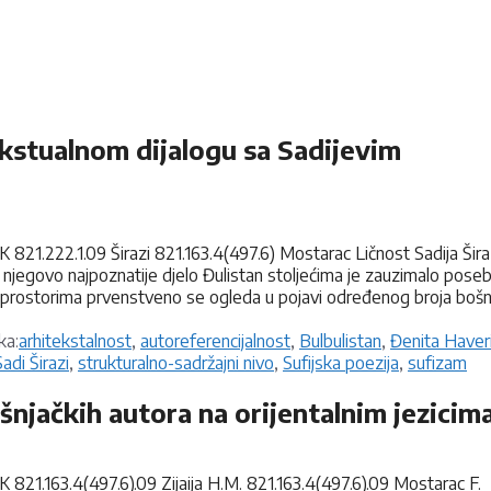
ekstualnom dijalogu sa Sadijevim
821.222.1.09 Širazi 821.163.4(497.6) Mostarac Ličnost Sadija Šira
 njegovo najpoznatije djelo Đulistan stoljećima je zauzimalo pose
vim prostorima prvenstveno se ogleda u pojavi određenog broja bošn
Oznake
ka:
arhitekstalnost
,
autoreferencijalnost
,
Bulbulistan
,
Đenita Haver
Sadi Širazi
,
strukturalno-sadržajni nivo
,
Sufijska poezija
,
sufizam
ošnjačkih autora na orijentalnim jezicim
821.163.4(497.6).09 Zijaija H.M. 821.163.4(497.6).09 Mostarac F.