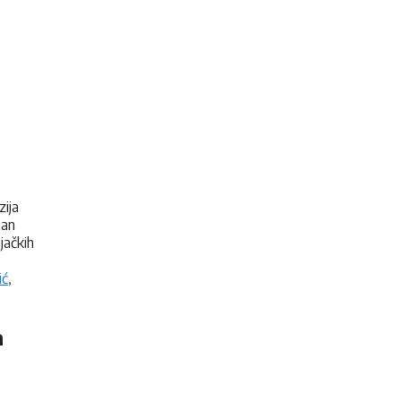
zija
ban
jačkih
ić
,
a