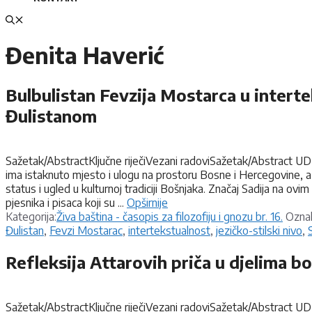
Đenita Haverić
Bulbulistan Fevzija Mostarca u intert
Đulistanom
Sažetak/AbstractKljučne riječiVezani radoviSažetak/Abstract UDK 
ima istaknuto mjesto i ulogu na prostoru Bosne i Hercegovine, a
status i ugled u kulturnoj tradiciji Bošnjaka. Značaj Sadija na o
pjesnika i pisaca koji su ...
Opširnije
Kategorije
Kategorija:
Živa baština - časopis za filozofiju i gnozu br. 16.
Ozna
Đulistan
,
Fevzi Mostarac
,
intertekstualnost
,
jezičko-stilski nivo
,
Refleksija Attarovih priča u djelima b
Sažetak/AbstractKljučne riječiVezani radoviSažetak/Abstract UDK 