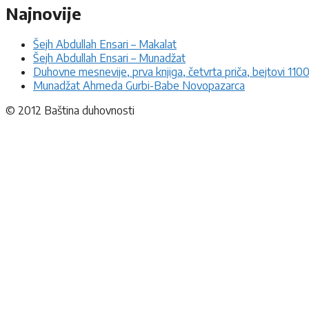
Najnovije
Šejh Abdullah Ensari – Makalat
Šejh Abdullah Ensari – Munadžat
Duhovne mesnevije, prva knjiga, četvrta priča, bejtovi 110
Munadžat Ahmeda Gurbi-Babe Novopazarca
© 2012 Baština duhovnosti