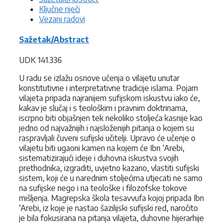
Ključne riječi
Vezani radovi
Sažetak/Abstract
UDK 141.336
U radu se izlažu osnove učenja o vilajetu unutar
konstitutivne i interpretativne tradicije islama. Pojam
vilajeta pripada najranijem sufijskom iskustvu iako će,
kakav je slučaj i s teološkim i pravnim doktrinama,
iscrpno biti objašnjen tek nekoliko stoljeća kasnije kao
jedno od najvažnijih i najsloženijih pitanja o kojem su
raspravljali čuveni sufijski učitelji. Upravo će učenje o
vilajetu biti ugaoni kamen na kojem će Ibn ‘Arebi,
sistematizirajući ideje i duhovna iskustva svojih
prethodnika, izgraditi, uvjetno kazano, vlastiti sufijski
sistem, koji će u narednim stoljećima utjecati ne samo
na sufijske nego i na teološke i filozofske tokove
mišljenja. Magrepska škola tesavvufa kojoj pripada Ibn
‘Arebi, iz koje je nastao šazilijski sufijski red, naročito
je bila fokusirana na pitanja vilajeta, duhovne hijerarhije