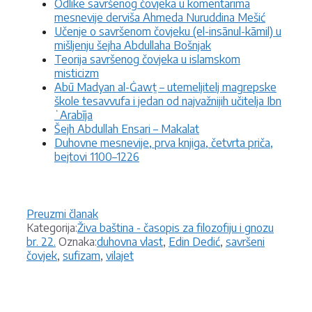
Odlike savršenog čovjeka u komentarima
mesnevije derviša Ahmeda Nuruddina Mešić
Učenje o savršenom čovjeku (el-insānul-kāmil) u
mišljenju šejha Abdullaha Bošnjak
Teorija savršenog čovjeka u islamskom
misticizm
Abū Madyan al-Ġawṯ – utemeljitelj magrepske
škole tesavvufa i jedan od najvažnijih učitelja Ibn
ʻArabīja
Šejh Abdullah Ensari – Makalat
Duhovne mesnevije, prva knjiga, četvrta priča,
bejtovi 1100–1226
Preuzmi članak
Kategorije
Kategorija:
Živa baština - časopis za filozofiju i gnozu
Oznake
br. 22.
Oznaka:
duhovna vlast
,
Edin Dedić
,
savršeni
čovjek
,
sufizam
,
vilajet