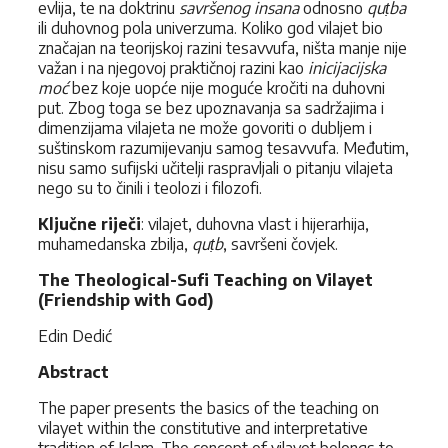
evlija, te na doktrinu
savršenog insana
odnosno
quṭba
ili duhovnog pola univerzuma. Koliko god vilajet bio
značajan na teorijskoj razini tesavvufa, ništa manje nije
važan i na njegovoj praktičnoj razini kao
inicijacijska
moć
bez koje uopće nije moguće kročiti na duhovni
put. Zbog toga se bez upoznavanja sa sadržajima i
dimenzijama vilajeta ne može govoriti o dubljem i
suštinskom razumijevanju samog tesavvufa. Međutim,
nisu samo sufijski učitelji raspravljali o pitanju vilajeta
nego su to činili i teolozi i filozofi.
Ključne riječi
: vilajet, duhovna vlast i hijerarhija,
muhamedanska zbilja,
quṭb
, savršeni čovjek.
The Theological-Sufi Teaching on Vilayet
(Friendship with God)
Edin Dedić
Abstract
The paper presents the basics of the teaching on
vilayet within the constitutive and interpretative