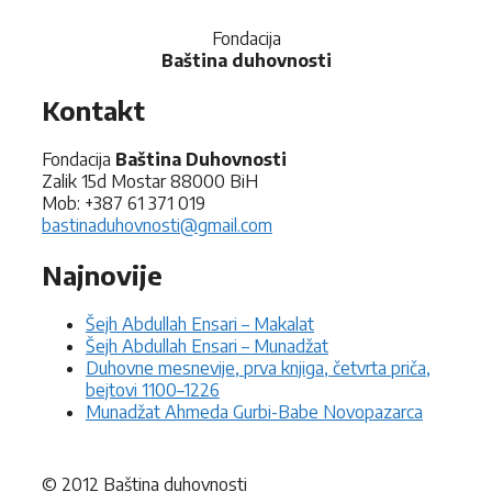
Fondacija
Baština duhovnosti
Kontakt
Fondacija
Baština Duhovnosti
Zalik 15d Mostar 88000 BiH
Mob: +387 61 371 019
bastinaduhovnosti@gmail.com
Najnovije
Šejh Abdullah Ensari – Makalat
Šejh Abdullah Ensari – Munadžat
Duhovne mesnevije, prva knjiga, četvrta priča,
bejtovi 1100–1226
Munadžat Ahmeda Gurbi-Babe Novopazarca
© 2012 Baština duhovnosti