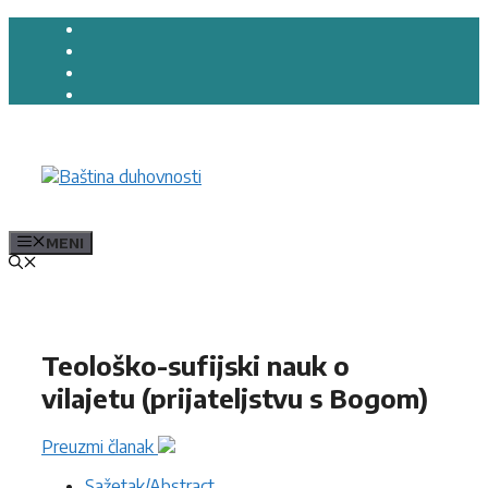
Preskoči
na
sadržaj
MENI
Teološko-sufijski nauk o
vilajetu (prijateljstvu s Bogom)
Preuzmi članak
Sažetak/Abstract