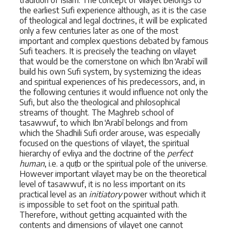
tradition of Islam. The concept of vilayet belongs to
the earliest Sufi experience although, as it is the case
of theological and legal doctrines, it will be explicated
only a few centuries later as one of the most
important and complex questions debated by famous
Sufi teachers. It is precisely the teaching on vilayet
that would be the cornerstone on which Ibn ̒Arabī will
build his own Sufi system, by systemizing the ideas
and spiritual experiences of his predecessors, and, in
the following centuries it would influence not only the
Sufi, but also the theological and philosophical
streams of thought. The Maghreb school of
tasawwuf, to which Ibn ̒Arabī belongs and from
which the Shadhili Sufi order arouse, was especially
focused on the questions of vilayet, the spiritual
hierarchy of evliya and the doctrine of the
perfect
human
, i.e. a quṭb or the spiritual pole of the universe.
However important vilayet may be on the theoretical
level of tasawwuf, it is no less important on its
practical level as an
initiatory
power without which it
is impossible to set foot on the spiritual path.
Therefore, without getting acquainted with the
contents and dimensions of vilayet one cannot