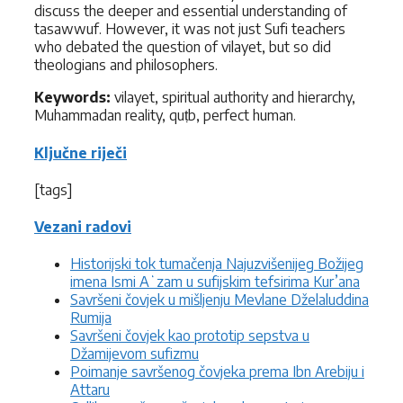
discuss the deeper and essential understanding of
tasawwuf. However, it was not just Sufi teachers
who debated the question of vilayet, but so did
theologians and philosophers.
Keywords:
vilayet, spiritual authority and hierarchy,
Muhammadan reality, quṭb, perfect human.
Ključne riječi
[tags]
Vezani radovi
Historijski tok tumačenja Najuzvišenijeg Božijeg
imena Ismi Aʻzam u sufijskim tefsirima Kur’ana
Savršeni čovjek u mišljenju Mevlane Dželaluddina
Rumija
Savršeni čovjek kao prototip sepstva u
Džamijevom sufizmu
Poimanje savršenog čovjeka prema Ibn Arebiju i
Attaru