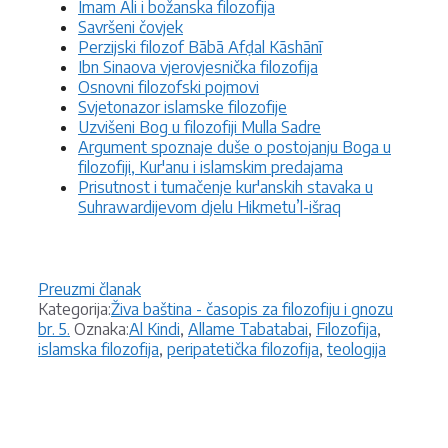
Imam Ali i božanska filozofija
Savršeni čovjek
Perzijski filozof Bābā Afḍal Kāshānī
Ibn Sinaova vjerovjesnička filozofija
Osnovni filozofski pojmovi
Svjetonazor islamske filozofije
Uzvišeni Bog u filozofiji Mulla Sadre
Argument spoznaje duše o postojanju Boga u
filozofiji, Kur'anu i islamskim predajama
Prisutnost i tumačenje kur'anskih stavaka u
Suhrawardijevom djelu Hikmetu’l-išraq
Preuzmi članak
Kategorije
Kategorija:
Živa baština - časopis za filozofiju i gnozu
Oznake
br. 5.
Oznaka:
Al Kindi
,
Allame Tabatabai
,
Filozofija
,
islamska filozofija
,
peripatetička filozofija
,
teologija