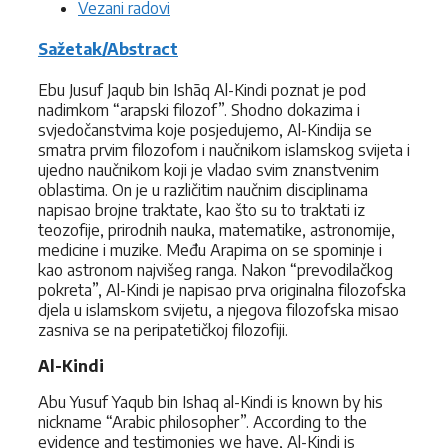
Vezani radovi
Sažetak/Abstract
Ebu Jusuf Jaqub bin Ishāq Al-Kindi poznat je pod
nadimkom “arapski filozof”. Shodno dokazima i
svjedočanstvima koje posjedujemo, Al-Kindija se
smatra prvim filozofom i naučnikom islamskog svijeta i
ujedno naučnikom koji je vladao svim znanstvenim
oblastima. On je u različitim naučnim disciplinama
napisao brojne traktate, kao što su to traktati iz
teozofije, prirodnih nauka, matematike, astronomije,
medicine i muzike. Među Arapima on se spominje i
kao astronom najvišeg ranga. Nakon “prevodilačkog
pokreta”, Al-Kindi je napisao prva originalna filozofska
djela u islamskom svijetu, a njegova filozofska misao
zasniva se na peripatetičkoj filozofiji.
Al-Kindi
Abu Yusuf Yaqub bin Ishaq al-Kindi is known by his
nickname “Arabic philosopher”. According to the
evidence and testimonies we have, Al-Kindi is