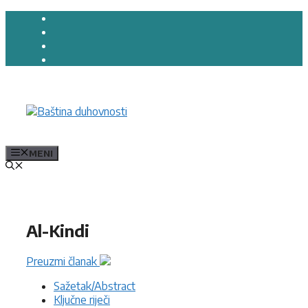
Preskoči
na
sadržaj
MENI
Al-Kindi
Preuzmi članak
Sažetak/Abstract
Ključne riječi