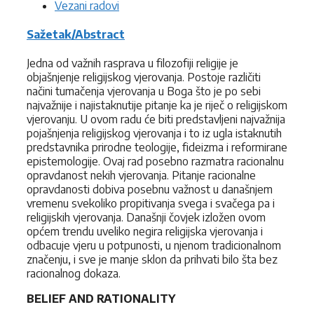
Vezani radovi
Sažetak/Abstract
Jedna od važnih rasprava u filozofiji religije je
objašnjenje religijskog vjerovanja. Postoje različiti
načini tumačenja vjerovanja u Boga što je po sebi
najvažnije i najistaknutije pitanje ka je riječ o religijskom
vjerovanju. U ovom radu će biti predstavljeni najvažnija
pojašnjenja religijskog vjerovanja i to iz ugla istaknutih
predstavnika prirodne teologije, fideizma i reformirane
epistemologije. Ovaj rad posebno razmatra racionalnu
opravdanost nekih vjerovanja. Pitanje racionalne
opravdanosti dobiva posebnu važnost u današnjem
vremenu svekoliko propitivanja svega i svačega pa i
religijskih vjerovanja. Današnji čovjek izložen ovom
općem trendu uveliko negira religijska vjerovanja i
odbacuje vjeru u potpunosti, u njenom tradicionalnom
značenju, i sve je manje sklon da prihvati bilo šta bez
racionalnog dokaza.
BELIEF AND RATIONALITY