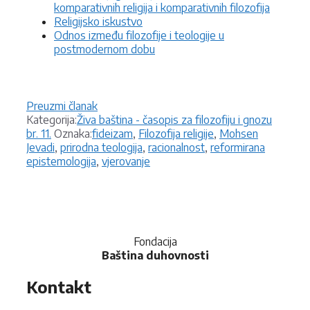
komparativnih religija i komparativnih filozofija
Religijsko iskustvo
Odnos između filozofije i teologije u
postmodernom dobu
Preuzmi članak
Kategorije
Kategorija:
Živa baština - časopis za filozofiju i gnozu
Oznake
br. 11.
Oznaka:
fideizam
,
Filozofija religije
,
Mohsen
Jevadi
,
prirodna teologija
,
racionalnost
,
reformirana
epistemologija
,
vjerovanje
Fondacija
Baština duhovnosti
Kontakt