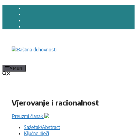
Preskoči
na
sadržaj
MENI
Vjerovanje i racionalnost
Preuzmi članak
Sažetak/Abstract
Ključne riječi