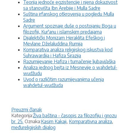
Teorija jednoće egzistencije i njena dokazivost
sa stanovišta Ibn Arebije i Mulla Sadre
Suština irfanskog otkrovenja u pogledu Mulla
Sadre
Argument spoznaje duše o postojanju Boga u
filozofiji, Kur'anu i islamskim predajama
Dijalektički Monizam Heraklita Efeškog i
Mevlane Dželaluddina Rumija
Komparativa analiza religijskog iskustva kod
Suhrawardija i Hafiza Širazija
Razumijevanje Hafiza i tumačenje ljubavi/aška
Analiza jednog bejta iz Mesnevije o wahdetul-
wudžudu
Uvod o različitim razumijevanjima učenja
wahdetul-wudžuda
Preuzmi članak
Kategorije
Kategorija:
Živa baština - časopis za filozofiju i gnozu
Oznake
br. 25.
Oznaka:
Kasim Kakaji
,
Komparativna analiza
,
međureligijskih dijalog