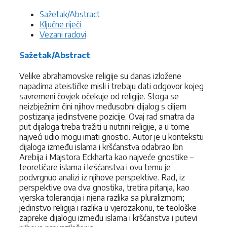
Sažetak/Abstract
Ključne riječi
Vezani radovi
Sažetak/Abstract
Velike abrahamovske religije su danas izložene
napadima ateističke misli i trebaju dati odgovor kojeg
savremeni čovjek očekuje od religije. Stoga se
neizbježnim čini njihov međusobni dijalog s ciljem
postizanja jedinstvene pozicije. Ovaj rad smatra da
put dijaloga treba tražiti u nutrini religije, a u tome
najveći udio mogu imati gnostici. Autor je u kontekstu
dijaloga između islama i kršćanstva odabrao Ibn
Arebija i Majstora Eckharta kao najveće gnostike –
teoretičare islama i kršćanstva i ovu temu je
podvrgnuo analizi iz njihove perspektive. Rad, iz
perspektive ova dva gnostika, tretira pitanja, kao
vjerska tolerancija i njena razlika sa pluralizmom;
jedinstvo religija i razlika u vjerozakonu, te teološke
zapreke dijalogu između islama i kršćanstva i putevi