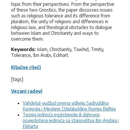
topic from their perspectives. From the perspective
of these two Gnostics, the paper discusses issues
such as religious tolerance and its difference from
pluralism, the unity of religions and differences in
religious law, and theological obstacles to dialogue
between Islam and Christianity and ways to
overcome them.
Keywords:
Islam, Christianity, Tawhid, Trinity,
Tolerance, Ibn Arabi, Eckhart.
Ključne riječi
[tags]
Vezani radovi
Vahdetul-vudžud prema viđenju Sadruddina
Konjevija i Mevlane Dželaluddina Rumija Belhija
Teorija jednoća egzistencije ili duhovno
osvjedočena jednoća sa stanovištva Ibn Arebija i
Ekharta