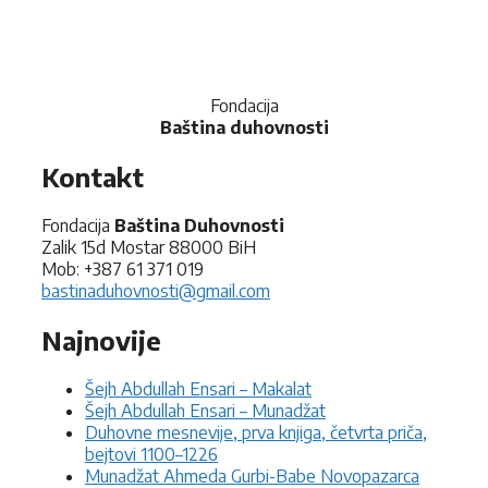
Fondacija
Baština duhovnosti
Kontakt
Fondacija
Baština Duhovnosti
Zalik 15d Mostar 88000 BiH
Mob: +387 61 371 019
bastinaduhovnosti@gmail.com
Najnovije
Šejh Abdullah Ensari – Makalat
Šejh Abdullah Ensari – Munadžat
Duhovne mesnevije, prva knjiga, četvrta priča,
bejtovi 1100–1226
Munadžat Ahmeda Gurbi-Babe Novopazarca