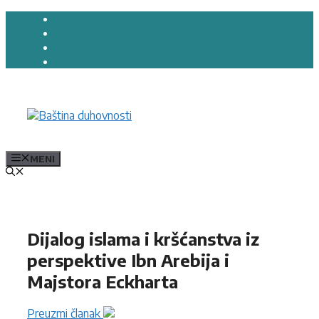
Preskoči
na
sadržaj
MENI
Dijalog islama i kršćanstva iz
perspektive Ibn Arebija i
Majstora Eckharta
Preuzmi članak