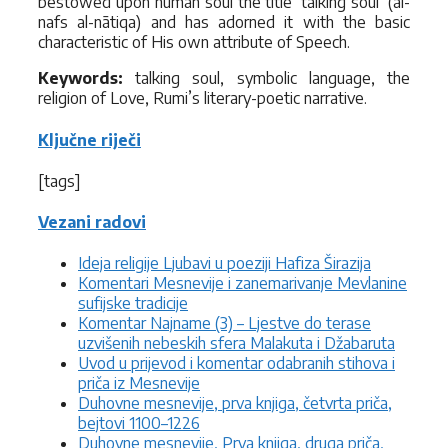
bestowed upon human soul the title ‘talking soul’ (al-
nafs al-nātiqa) and has adorned it with the basic
characteristic of His own attribute of Speech.
Keywords:
talking soul, symbolic language, the
religion of Love, Rumi’s literary-poetic narrative.
Ključne riječi
[tags]
Vezani radovi
Ideja religije Ljubavi u poeziji Hafiza Širazija
Komentari Mesnevije i zanemarivanje Mevlanine
sufijske tradicije
Komentar Najname (3) – Ljestve do terase
uzvišenih nebeskih sfera Malakuta i Džabaruta
Uvod u prijevod i komentar odabranih stihova i
priča iz Mesnevije
Duhovne mesnevije, prva knjiga, četvrta priča,
bejtovi 1100–1226
Duhovne mesnevije, Prva knjiga, druga priča,