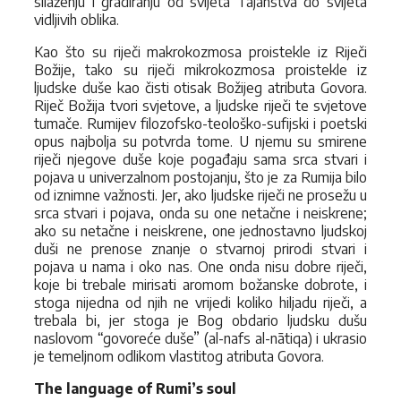
silaženju i gradiranju od svijeta Tajanstva do svijeta
vidljivih oblika.
Kao što su riječi makrokozmosa proistekle iz Riječi
Božije, tako su riječi mikrokozmosa proistekle iz
ljudske duše kao čisti otisak Božijeg atributa Govora.
Riječ Božija tvori svjetove, a ljudske riječi te svjetove
tumače. Rumijev filozofsko-teološko-sufijski i poetski
opus najbolja su potvrda tome. U njemu su smirene
riječi njegove duše koje pogađaju sama srca stvari i
pojava u univerzalnom postojanju, što je za Rumija bilo
od iznimne važnosti. Jer, ako ljudske riječi ne prosežu u
srca stvari i pojava, onda su one netačne i neiskrene;
ako su netačne i neiskrene, one jednostavno ljudskoj
duši ne prenose znanje o stvarnoj prirodi stvari i
pojava u nama i oko nas. One onda nisu dobre riječi,
koje bi trebale mirisati aromom božanske dobrote, i
stoga nijedna od njih ne vrijedi koliko hiljadu riječi, a
trebala bi, jer stoga je Bog obdario ljudsku dušu
naslovom “govoreće duše” (al-nafs al-nātiqa) i ukrasio
je temeljnom odlikom vlastitog atributa Govora.
The language of Rumi’s soul