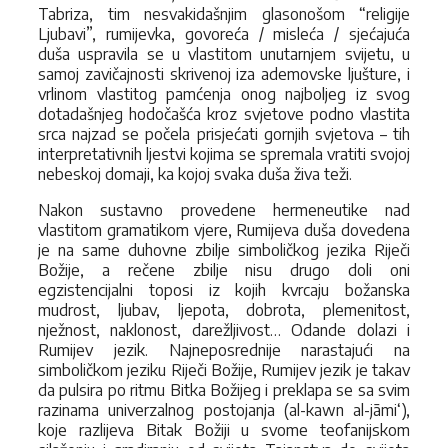
Tabriza, tim nesvakidašnjim glasonošom “religije
Ljubavi”, rumijevka, govoreća / misleća / sjećajuća
duša uspravila se u vlastitom unutarnjem svijetu, u
samoj zavičajnosti skrivenoj iza ademovske ljušture, i
vrlinom vlastitog pamćenja onog najboljeg iz svog
dotadašnjeg hodočašća kroz svjetove podno vlastita
srca najzad se počela prisjećati gornjih svjetova – tih
interpretativnih ljestvi kojima se spremala vratiti svojoj
nebeskoj domaji, ka kojoj svaka duša živa teži.
Nakon sustavno provedene hermeneutike nad
vlastitom gramatikom vjere, Rumijeva duša dovedena
je na same duhovne zbilje simboličkog jezika Riječi
Božije, a rečene zbilje nisu drugo doli oni
egzistencijalni toposi iz kojih kvrcaju božanska
mudrost, ljubav, ljepota, dobrota, plemenitost,
nježnost, naklonost, darežljivost… Odande dolazi i
Rumijev jezik. Najneposrednije narastajući na
simboličkom jeziku Riječi Božije, Rumijev jezik je takav
da pulsira po ritmu Bitka Božijeg i preklapa se sa svim
razinama univerzalnog postojanja (al-kawn al-jāmi‘),
koje razlijeva Bitak Božiji u svome teofanijskom