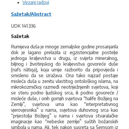
Vezani radovi
Sažetak/Abstract
UDK 141.336
Sažetak
Rumijeva duša je mnoge zemaljske godine prosanjarila
dok je lagano prelazila iz egzistencijalne postelje
jednoga kraljevstva u drugu, iz svijeta mineralnog,
biljnog i životinjskog do kraljevstva govoreće duše
(nafs nātiqa), koja umije razborito da pripovijeda i
smisleno da se izražava. Ona tako najzad postaje
misleća duša u zenitu vlastitog ontološkog islama, na
mikrokozmičkoj razmeđi neotriježnjenih svjetova, koji
se steru podno ljudskog srca, ili podno govoreće /
misleće duše, i onih gornjih svjetova “halife Božijeg na
Zemlji”, svjetova uma kao “interpretativnog
vjerovjesnika” u nama, svjetova duhovnog srca kao
“prijestolja Božijeg” u nama i svjetova stvaralačke
imaginacije kao “nebeske zemlje” suštih božanskih
simbola u nama. Ali, tek nakon susreta sa Šemsom iz