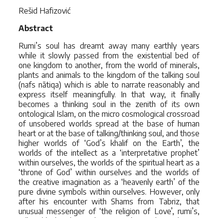
Rešid Hafizović
Abstract
Rumi’s soul has dreamt away many earthly years
while it slowly passed from the existential bed of
one kingdom to another, from the world of minerals,
plants and animals to the kingdom of the talking soul
(nafs nātiqa) which is able to narrate reasonably and
express itself meaningfully. In that way, it finally
becomes a thinking soul in the zenith of its own
ontological Islam, on the micro cosmological crossroad
of unsobered worlds spread at the base of human
heart or at the base of talking/thinking soul, and those
higher worlds of ‘God’s khalif on the Earth’, the
worlds of the intellect as a ‘interpretative prophet’
within ourselves, the worlds of the spiritual heart as a
‘throne of God’ within ourselves and the worlds of
the creative imagination as a ‘heavenly earth’ of the
pure divine symbols within ourselves. However, only
after his encounter with Shams from Tabriz, that
unusual messenger of ‘the religion of Love’, rumi’s,