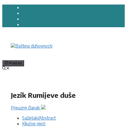
Preskoči
na
sadržaj
MENI
Jezik Rumijeve duše
Preuzmi članak
Sažetak/Abstract
Ključne riječi