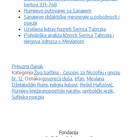
bejtovi 331–748
Rumijevo putovanje sa Sanaijem
Sanaijeve didaktičke mesnevije u pobožnosti i
poeziji
Uzvišena ljubav hazreti Šemsa Tabrizija
Psihološka analiza ličnosti Šemsa Tabrizija i
njegova odnosa s Mevlanom
Preuzmi članak
Kategorije
Kategorija:
Živa baština - časopis za filozofiju i gnozu
Oznake
br. 12.
Oznaka:
govoreća duša
,
Irfan
,
Mevlana
Dželaluddin Rumi
,
religija ljubavi
,
Rešid Hafizović
,
Rumijev književnopoetski narativ
,
simbolički jezik
,
Sufijska poezija
Fondacija